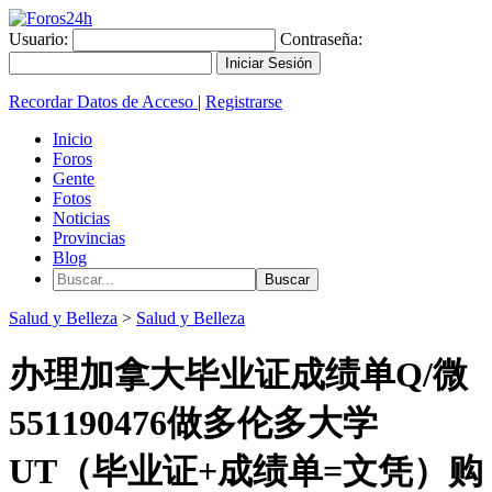
Usuario:
Contraseña:
Recordar Datos de Acceso
|
Registrarse
Inicio
Foros
Gente
Fotos
Noticias
Provincias
Blog
Salud y Belleza
>
Salud y Belleza
办理加拿大毕业证成绩单Q/微
551190476做多伦多大学
UT（毕业证+成绩单=文凭）购