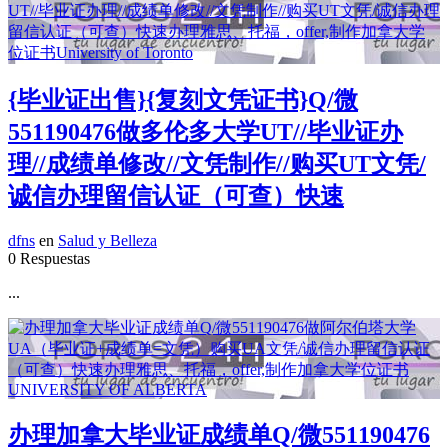
{毕业证出售}{复刻文凭证书}Q/微
551190476做多伦多大学UT//毕业证办
理//成绩单修改//文凭制作//购买UT文凭/
诚信办理留信认证（可查）快速
dfns
en
Salud y Belleza
0 Respuestas
...
办理加拿大毕业证成绩单Q/微551190476