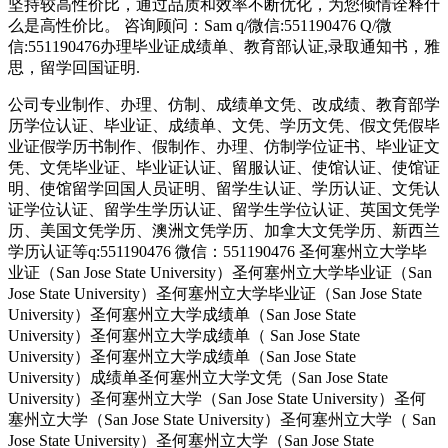
坚持较高性价比，通过品质和效率不断优化，为您倾情诠释什
么是高性价比。 咨询顾问：Sam q/微信:551190476 Q/微
信:551190476办理毕业证成绩单、教育部认证,录取通知书，雅
思，留学回国证明.
公司专业制作、办理、仿制、成绩单文凭、改成绩、教育部学
历学位认证、毕业证、成绩单、文凭、学历文凭、假文凭假毕
业证假学历书制作、假制作、办理、仿制学位证书、毕业证文
凭、文凭毕业证、毕业证认证、留服认证、使馆认证、使馆证
明、使馆留学回国人员证明、留学生认证、学历认证、文凭认
证学位认证、留学生学历认证、留学生学位认证、英国文凭学
历、美国文凭学历、澳洲文凭学历、加拿大文凭学历、新西兰
学历认证等q:551190476 微信：551190476 圣何塞州立大学毕
业证（San Jose State University）圣何塞州立大学毕业证（San
Jose State University）圣何塞州立大学毕业证（San Jose State
University）圣何塞州立大学成绩单（San Jose State
University）圣何塞州立大学成绩单（ San Jose State
University）圣何塞州立大学成绩单（San Jose State
University）成绩单圣何塞州立大学文凭（San Jose State
University）圣何塞州立大学（San Jose State University）圣何
塞州立大学（San Jose State University）圣何塞州立大学（ San
Jose State University）圣何塞州立大学（San Jose State