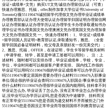
业证+成绩单=文凭）购买UT文凭/诚信办理留信认证（可查）
快速办理雅思、托福，offer,制作加拿大学位证书University of
TorontoQ/薇551190476诚招留学代理假文凭办理毕业证成绩单
办理教育部认证办理大使馆认证办理留学归国证明办理留信网
认证办理留服认证办理学历认证办理学生卡办理录取通知书办
理学位证书办理美国文凭办理澳洲文凭办理英国文凭办理加拿
大文凭办理德国文凭 一、快速办理材料： 1、毕业证+成绩单
+留学回国人员证明+教育部认证,录取通知书，雅思。（全套
留学回国必备证明材料，给父母及亲朋好友一份完美交代）；
2、雅思、托福，OFFER，在读证明，学生卡等留学相关材料
（申请学校、转学，甚至是申请工签都可以用到）。 注：上
述材料，随时都可以安排办理，毕业证成绩单，学校，专业，
学位，毕业时间都可以根据客户要求安排。 国内找工作假的
毕业证可以用吗551190476假的毕业证成绩单可以办学历认证
吗551190476要定居国外需要办理什么材料551190476入职事业
单位/国企假的毕业证会查吗551190476入职国企/事业单位需要
些什么材料551190476办理假毕业证在国内能用吗, 挂科拿不到
毕业证怎么办, 毕业证丢了怎么办, 没有正常毕业怎么办理毕业
证,没毕业可以办学历认证吗,您是否因为中途辍学、挂科而没
有正常毕业551190476您是否因为递交材料不齐而被拒之门外
551190476您是否因没正常毕业而导致回国得不到教育部认证