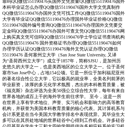
靠吗QQ微信551190476买国外文凭质量QQ微信551190476国外
本科毕业证怎么办理QQ微信551190476国外大学文凭真制作
QQ微信551190476办国外文凭可找工作QQ微信551190476国外
大学有毕业证QQ微信551190476办理国外毕业证价格QQ微信
551190476国外编号查询QQ微信551190476办理国外文凭要交
定金吗QQ微信551190476办国外可查文凭QQ微信551190476网
上购买真文凭可信吗QQ微信551190476学士学位证书查询机构
QQ微信551190476 国外资格证书办理QQ微信551190476如何
办理学历认证QQ微信551190476海外文凭认证办理QQ微信
551190476 圣何塞州立大学（San Jose State University, 又译
为“圣荷西州立大学”）成立于1857年，简称SJSU，是加州历
史悠久的大学之一，也是美西地区的公立大学之一。位于圣何
塞市San Jose中心，占地154公顷。它是一所位于加利福尼亚州
的著名综合性公立大学，它以极高的就业率，全美名列前茅的
毕业薪资，浓厚的多元化学术氛围，杰出的本科教育质量，被
《福克斯》杂志评选为全美50强公立综合性大学，每年有来自
世界各地的成百上千的海外学生前往求学。 至今，这是一所
在世界上享有学术地位、声誉、实习机会和影响力的高等教育
机构，并获誉为美国本科教育质量的核心代表。其计算机系与
会计系更是在当今美国大学教学排名中表现优异。其毕业生大
多可以在其所处地域的世界硅谷中心得到工作机会。许多硅谷
公司甚至在学生大三和大四的学期提供许多相应科系的实习机