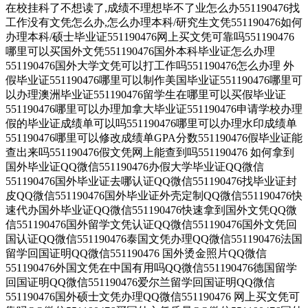
在校挂科了不想读了,成绩不理想毕不了业怎么办551190476找
工作没有文凭怎么办,怎么办理本科/研究生文凭551190476如何
办理本科/硕士毕业证551190476网上买文凭可靠吗551190476
哪里可以买国外文凭551190476国外本科毕业证怎么办理
551190476国外大学文凭可以打工作吗551190476怎么办理 外
假毕业证551190476哪里可以制作美国毕业证551190476哪里可
以办理澳洲毕业证551190476留学生在哪里可以买假毕业证
551190476哪里可以办理加拿大毕业证551190476申请学校办理
假的毕业证成绩单可以吗551190476哪里可以办理水印成绩单
551190476哪里可以修改成绩单GPA分数551190476假毕业证能
查出来吗551190476假文凭网上能查到吗551190476 如何拿到
国外毕业证QQ微信551190476办假大学毕业证QQ微信
551190476国外毕业证去哪认证QQ微信551190476找毕业证封
皮QQ微信551190476国外毕业证外壳定制QQ微信551190476快
速代办国外毕业证QQ微信551190476快速拿到国外文凭QQ微
信551190476国外留学文凭认证QQ微信551190476国外文凭回
国认证QQ微信551190476泰国文凭办理QQ微信551190476法国
留学回国证明QQ微信551190476 国外烫金照片QQ微信
551190476外国文凭在中国有用吗QQ微信551190476德国留学
回国证明QQ微信551190476爱尔兰留学回国证明QQ微信
551190476国外硕士文凭办理QQ微信551190476 网上买文凭可