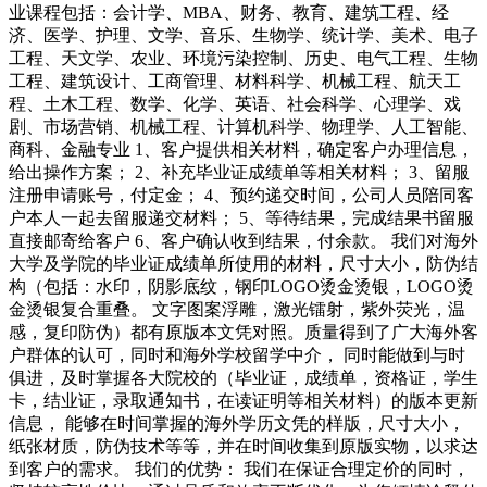
业课程包括：会计学、MBA、财务、教育、建筑工程、经
济、医学、护理、文学、音乐、生物学、统计学、美术、电子
工程、天文学、农业、环境污染控制、历史、电气工程、生物
工程、建筑设计、工商管理、材料科学、机械工程、航天工
程、土木工程、数学、化学、英语、社会科学、心理学、戏
剧、市场营销、机械工程、计算机科学、物理学、人工智能、
商科、金融专业 1、客户提供相关材料，确定客户办理信息，
给出操作方案； 2、补充毕业证成绩单等相关材料； 3、留服
注册申请账号，付定金； 4、预约递交时间，公司人员陪同客
户本人一起去留服递交材料； 5、等待结果，完成结果书留服
直接邮寄给客户 6、客户确认收到结果，付余款。 我们对海外
大学及学院的毕业证成绩单所使用的材料，尺寸大小，防伪结
构（包括：水印，阴影底纹，钢印LOGO烫金烫银，LOGO烫
金烫银复合重叠。 文字图案浮雕，激光镭射，紫外荧光，温
感，复印防伪）都有原版本文凭对照。质量得到了广大海外客
户群体的认可，同时和海外学校留学中介， 同时能做到与时
俱进，及时掌握各大院校的（毕业证，成绩单，资格证，学生
卡，结业证，录取通知书，在读证明等相关材料）的版本更新
信息， 能够在时间掌握的海外学历文凭的样版，尺寸大小，
纸张材质，防伪技术等等，并在时间收集到原版实物，以求达
到客户的需求。 我们的优势： 我们在保证合理定价的同时，