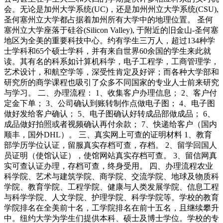
会。无论是加州大学系统(UC)，还是加州州立大学系统(CSU),
圣何塞州立大学都占据着加州所有大学中的地理位置。 圣何
塞州立大学座落于硅谷(Silicon Valley), 于附近的旧金山-圣何塞
地区为全美的重要科技中心。约有学生三万人，超过134种学
士学科和65个硕士学科，并有来自世界60余国的学生来此就
读。其有名的科系如计算机科学，电子工程学，工商管理学，
艺术设计，和航空学等，深受性肯定及好评；而各种大学部和
研究所的商学课程也吸引了众多不同国家的专业人士前来研究
与学习。 二、办理流程： 1、收集客户办理信息； 2、客户付
定金下单； 3、公司确认到账转制作点做电子图； 4、电子图
做好发给客户确认； 5、电子图确认好转成品部做成品； 6、
成品做好拍照或者视频确认再付余款； 7、快递给客户（国内
顺丰，国外DHL）。 三、真实网上可查的证明材料 1、教育
部学历学位认证，留服真实存档可查，存档。 2、留学回国人
员证明（使馆认证），使馆网站真实存档可查。 3、留信网真
实可查认证办理，存档可查，终身受用。 四、办理流程农业
科学院、艺术与建筑学院、商学院、交流学院、地球及物质科
学院、教育学院、工程学院、健康与人类发展学院、信息工程
与科学学院、人文学院、护理学院、科学学院等。学校的教育
学院排名在全美前十名，工学院排名在前十五名，且继续攀升
中。纽约大学为学生们提供本科、硕士及博士学位。学校的专