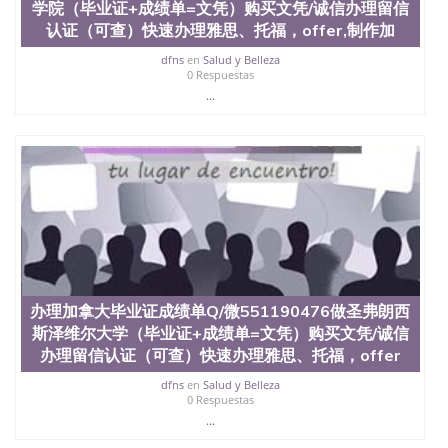
交时间，公司人员陪同客户本人一起去留服递交材
学院（毕业证+成绩单=文凭）购买文凭/诚信办理留信
料； 5、等待结果，完成结果书留服直接邮寄给客户
认证（可查）快速办理雅思、托福，offer,制作加
6、客户确认收到结果，付余款。 我们对海外大学及
学院的毕业证成绩单所使用的材料，尺寸大小，防伪
dfns
en
Salud y Belleza
0 Respuestas
结构（包括：水印，阴影底纹，钢印LOGO烫金烫
...
银，LOGO烫金烫银复合重叠。 文字图案浮雕，激光
镭射，紫外荧光，温感，复印防伪）都有原版本文凭
对照。质量得到了广大海外客户群体的认可，同时和
海外学校留学中介， 同时能做到与时俱进，及时掌握
各大院校的（毕业证，成绩单，资格证，学生卡，结
业证，录取通知书，在读证明等相关材料）的版本更
新信息， 能够在时间掌握的海外学历文凭的样版，尺
寸大小，纸张材质，防伪技术等等，并在时间收集到
原版实物，以求达到客户的需求。 我们的优势： 我
们在保证合理定价的同时，坚持较高性价比，通过品
质和效率不断优化，为您倾情诠释什么是高性价比。
咨询顾问：Sam q/微信:551190476 Q/微
办理加拿大毕业证成绩单Q/微551190476做圣弗朗西
信:551190476办理毕业证成绩单、教育部认证,录取通
斯泽维尔大学（毕业证+成绩单=文凭）购买文凭/诚信
知书，雅思，留学回国证明.
办理留信认证（可查）快速办理雅思、托福，offer
公司专业制作、办理、仿制、成绩单文凭、改成绩、
dfns
en
Salud y Belleza
教育部学历学位认证、毕业证、成绩单、文凭、学历
0 Respuestas
文凭、假文凭假毕业证假学历书制作、假制作、办
...
理、仿制学位证书、毕业证文凭、文凭毕业证、毕业