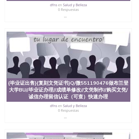
买澳洲大学毕业证成绩单假文凭学历
dfns
en
Salud y Belleza
offieUniversityofSouthernQueensland 澳洲读书未毕
0 Respuestas
业找人做文凭学位qq微信551190476澳洲读CQU中央
...
昆士兰大学学历成绩单购买学位证书/澳洲读本科硕
士做文凭/购买澳洲大学毕业证成绩单假文凭学历办
理加拿大毕业证成绩单Q/微551190476做布兰登大学
BU（毕业证+成绩单=文凭）购买文凭/诚信办理留信
认证（可查）快速办理雅思、托福，offer,制作加拿
大学位证书Brandon University
{毕业证出售}{复刻文凭证书}Q/微551190476做布兰登
大学BU//毕业证办理//成绩单修改//文凭制作//购买文凭/
诚信办理留信认证（可查）快速办理
dfns
en
Salud y Belleza
0 Respuestas
...