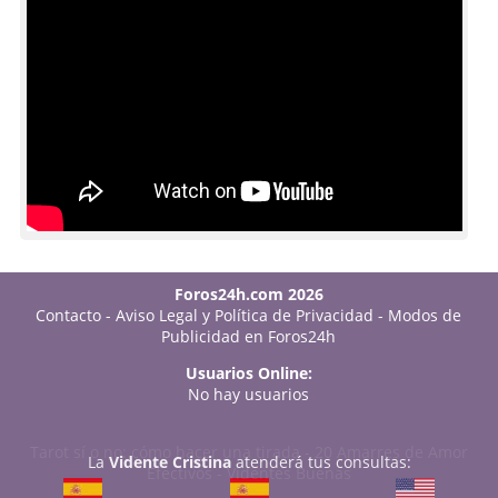
Foros24h.com 2026
Contacto
-
Aviso Legal y Política de Privacidad
-
Modos de
Publicidad en Foros24h
Usuarios Online:
No hay usuarios
Tarot sí o no: cómo hacer una tirada
-
20 Amarres de Amor
La
Vidente Cristina
atenderá tus consultas:
Efectivos
-
Videntes Buenas