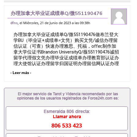
办理加拿大毕业证成绩单Q/微551190476
做布兰登大学BU（毕业证+成绩单=文凭）
, el Miércoles, 21 de Junio de 2023 a las 09:38h
dfns
购买文凭/诚信办理留信认证（可查）快速
办理加拿大毕业证成绩单Q/微551190476做布兰登大
办理雅思、托福，offer,制作
学BU（毕业证+成绩单=文凭）购买文凭/诚信办理留
信认证（可查）快速办理雅思、托福，offer,制作加
拿大学位证书Brandon UniversityQ/薇551190476诚招
留学代理假文凭办理毕业证成绩单办理教育部认证办
理大使馆认证办理留学归国证明办理留信网认证办理
留服认证办理学历认证办理学生卡办理录取通知书办
- Leer más -
理学位证书办理美国文凭办理澳洲文凭办理英国文凭
办理加拿大文凭办理德国文凭 一、快速办理材料：
1、毕业证+成绩单+留学回国人员证明+教育部认证,
录取通知书，雅思。（全套留学回国必备证明材料，
给父母及亲朋好友一份完美交代）； 2、雅思、托
福，OFFER，在读证明，学生卡等留学相关材料（申
请学校、转学，甚至是申请工签都可以用到）。 注：
上述材料，随时都可以安排办理，毕业证成绩单，学
校，专业，学位，毕业时间都可以根据客户要求安
806 533 423
排。 国内找工作假的毕业证可以用吗551190476假的
毕业证成绩单可以办学历认证吗551190476要定居国