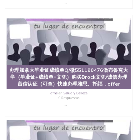
...
办理加拿大毕业证成绩单Q/微551190476做布鲁克大
学（毕业证+成绩单=文凭）购买Brock文凭/诚信办理
留信认证（可查）快速办理雅思、托福，offer
dfns
en
Salud y Belleza
0 Respuestas
...