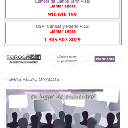
外需要办理什么材料551190476入职事业单位/国企假
的毕业证会查吗551190476入职国企/事业单位需要些
什么材料551190476办理假毕业证在国内能用吗, 挂科
910 616 159
拿不到毕业证怎么办, 毕业证丢了怎么办, 没有正常毕
业怎么办理毕业证,没毕业可以办学历认证吗,您是否
因为中途辍学、挂科而没有正常毕业551190476您是
否因为递交材料不齐而被拒之门外551190476您是否
1-305-507-8029
因没正常毕业而导致回国得不到教育部认证在校挂科
了不想读了,成绩不理想毕不了业怎么办551190476找
工作没有文凭怎么办,怎么办理本科/研究生文凭
551190476如何办理本科/硕士毕业证551190476网上
买文凭可靠吗551190476哪里可以买国外文凭
551190476国外本科毕业证怎么办理551190476国外
大学文凭可以打工作吗551190476怎么办理 外假毕业
证551190476哪里可以制作美国毕业证551190476哪
TEMAS RELACIONADOS:
里可以办理澳洲毕业证551190476留学生在哪里可以
买假毕业证551190476哪里可以办理加拿大毕业证
551190476申请学校办理假的毕业证成绩单可以吗
551190476哪里可以办理水印成绩单551190476哪里
可以修改成绩单GPA分数551190476假毕业证能查出
来吗551190476假文凭网上能查到吗551190476 如何
拿到国外毕业证QQ微信551190476办假大学毕业证
QQ微信551190476国外毕业证去哪认证QQ微信
551190476找毕业证封皮QQ微信551190476国外毕业