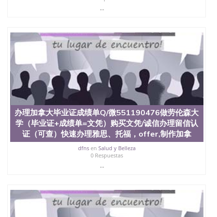
西地区的公立大学之一。位于圣何塞市San Jose中
...
心，占地154公顷。它是一所位于加利福尼亚州的著
名综合性公立大学，它以极高的就业率，全美名列前
茅的毕业薪资，浓厚的多元化学术氛围，杰出的本科
教育质量，被《福克斯》杂志评选为全美50强公立综
合性大学，每年有来自世界各地的成百上千的海外学
生前往求学。 至今，这是一所在世界上享有学术地
位、声誉、实习机会和影响力的高等教育机构，并获
誉为美国本科教育质量的核心代表。其计算机系与会
计系更是在当今美国大学教学排名中表现优异。其毕
业生大多可以在其所处地域的世界硅谷中心得到工作
机会。许多硅谷公司甚至在学生大三和大四的学期提
办理加拿大毕业证成绩单Q/微551190476做劳伦森大
供许多相应科系的实习机会。无论是加州大学系统
(UC)，还是加州州立大学系统(CSU), 圣何塞州立大学
学（毕业证+成绩单=文凭）购买文凭/诚信办理留信认
都占据着加州所有大学中的地理位置。 圣何塞州立大
证（可查）快速办理雅思、托福，offer,制作加拿
学座落于硅谷(Silicon Valley), 于附近的旧金山-圣何塞
dfns
en
Salud y Belleza
地区为全美的重要科技中心。约有学生三万人，超过
0 Respuestas
134种学士学科和65个硕士学科，并有来自世界60余
...
国的学生来此就读。其有名的科系如计算机科学，电
子工程学，工商管理学，艺术设计，和航空学等，深
受性肯定及好评；而各种大学部和研究所的商学课程
也吸引了众多不同国家的专业人士前来研究与学习。
二、办理流程： 1、收集客户办理信息； 2、客户付
定金下单； 3、公司确认到账转制作点做电子图；