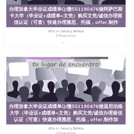
证外壳定制QQ微信551190476快速代办国外毕业证
办理加拿大毕业证成绩单Q/微551190476做阿萨巴斯
QQ微信551190476快速拿到国外文凭QQ微信
卡大学（毕业证+成绩单=文凭）购买文凭/诚信办理留
551190476国外留学文凭认证QQ微信551190476国外
文凭回国认证QQ微信551190476泰国文凭办理QQ微
信认证（可查）快速办理雅思、托福，offer,制作
信551190476法国留学回国证明QQ微信551190476 国
dfns
en
Salud y Belleza
外烫金照片QQ微信551190476外国文凭在中国有用吗
0 Respuestas
QQ微信551190476德国留学回国证明QQ微信
...
551190476爱尔兰留学回国证明QQ微信551190476国
外硕士文凭办理QQ微信551190476 网上买文凭可靠
吗QQ微信551190476买国外文凭质量QQ微信
551190476国外本科毕业证怎么办理QQ微信
551190476国外大学文凭真制作QQ微信551190476办
国外文凭可找工作QQ微信551190476国外大学有毕业
证QQ微信551190476办理国外毕业证价格QQ微信
551190476国外编号查询QQ微信551190476办理国外
文凭要交定金吗QQ微信551190476办国外可查文凭
QQ微信551190476网上购买真文凭可信吗QQ微信
551190476学士学位证书查询机构QQ微信551190476
办理加拿大毕业证成绩单Q/微551190476做温尼伯格
国外资格证书办理QQ微信551190476如何办理学历认
大学（毕业证+成绩单=文凭）购买文凭/诚信办理留信
证QQ微信551190476海外文凭认证办理QQ微信
551190476 圣何塞州立大学（San Jose State
认证（可查）快速办理雅思、托福，offer,制作加
University, 又译为“圣荷西州立大学”）成立于1857
dfns
en
Salud y Belleza
年，简称SJSU，是加州历史悠久的大学之一，也是美
0 Respuestas