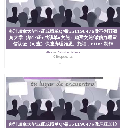
4、电子图做好发给客户确认； 5、电子图确认好转成
品部做成品； 6、成品做好拍照或者视频确认再付余
款； 7、快递给客户（国内顺丰，国外DHL）。 三、
真实网上可查的证明材料 1、教育部学历学位认证，
留服真实存档可查，存档。 2、留学回国人员证明
（使馆认证），使馆网站真实存档可查。 3、留信网
办理加拿大毕业证成绩单Q/微551190476做不列颠海
真实可查认证办理，存档可查，终身受用。 四、办理
角大学（毕业证+成绩单=文凭）购买文凭/诚信办理留
流程农业科学院、艺术与建筑学院、商学院、交流学
信认证（可查）快速办理雅思、托福，offer,制作
院、地球及物质科学院、教育学院、工程学院、健康
与人类发展学院、信息工程与科学学院、人文学院、
dfns
en
Salud y Belleza
0 Respuestas
护理学院、科学学院等。学校的教育学院排名在全美
...
前十名，工学院排名在前十五名，且继续攀升中。纽
约大学为学生们提供本科、硕士及博士学位。学校的
专业课程包括：会计学、MBA、财务、教育、建筑工
程、经济、医学、护理、文学、音乐、生物学、统计
学、美术、电子工程、天文学、农业、环境污染控
制、历史、电气工程、生物工程、建筑设计、工商管
理、材料科学、机械工程、航天工程、土木工程、数
学、化学、英语、社会科学、心理学、戏剧、市场营
销、机械工程、计算机科学、物理学、人工智能、商
科、金融专业 1、客户提供相关材料，确定客户办理
信息，给出操作方案； 2、补充毕业证成绩单等相关
材料； 3、留服注册申请账号，付定金； 4、预约递
办理加拿大毕业证成绩单Q/微551190476做尼亚加拉