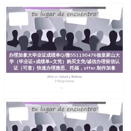
证认证、留服认证、使馆认证、使馆证明、使馆留学
回国人员证明、留学生认证、学历认证、文凭认证学
位认证、留学生学历认证、留学生学位认证、英国文
凭学历、美国文凭学历、澳洲文凭学历、加拿大文凭
学历、新西兰学历认证等q:551190476 微信：
551190476 圣何塞州立大学毕业证（San Jose State
University）圣何塞州立大学毕业证（San Jose State
University）圣何塞州立大学毕业证（San Jose State
University）圣何塞州立大学成绩单（San Jose State
University）圣何塞州立大学成绩单（ San Jose State
办理加拿大毕业证成绩单Q/微551190476做皇家山大
University）圣何塞州立大学成绩单（San Jose State
学（毕业证+成绩单=文凭）购买文凭/诚信办理留信认
University）成绩单圣何塞州立大学文凭（San Jose
证（可查）快速办理雅思、托福，offer,制作加拿
State University）圣何塞州立大学（San Jose State
University）圣何塞州立大学（San Jose State
dfns
en
Salud y Belleza
University）圣何塞州立大学（ San Jose State
0 Respuestas
University）圣何塞州立大学（San Jose State
...
University）圣何塞州立大学文凭（San Jose State
University）圣何塞州立大学文凭（San Jose State
University）文凭圣何塞州立大学文凭（San Jose
State University）圣何塞州立大学学历（ San Jose
State University）圣何塞州立大学学历（San Jose
State University）圣何塞州立大学学历（San Jose
State University）圣 塞州立大学学历（San Jose
State University）圣何塞州立大学（San Jose State