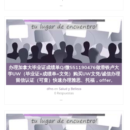
西地区的公立大学之一。位于圣何塞市San Jose中
...
心，占地154公顷。它是一所位于加利福尼亚州的著
名综合性公立大学，它以极高的就业率，全美名列前
茅的毕业薪资，浓厚的多元化学术氛围，杰出的本科
教育质量，被《福克斯》杂志评选为全美50强公立综
合性大学，每年有来自世界各地的成百上千的海外学
生前往求学。 至今，这是一所在世界上享有学术地
位、声誉、实习机会和影响力的高等教育机构，并获
誉为美国本科教育质量的核心代表。其计算机系与会
计系更是在当今美国大学教学排名中表现优异。其毕
业生大多可以在其所处地域的世界硅谷中心得到工作
机会。许多硅谷公司甚至在学生大三和大四的学期提
办理加拿大毕业证成绩单Q/微551190476做滑铁卢大
供许多相应科系的实习机会。无论是加州大学系统
(UC)，还是加州州立大学系统(CSU), 圣何塞州立大学
学UW（毕业证+成绩单=文凭）购买UW文凭/诚信办理
都占据着加州所有大学中的地理位置。 圣何塞州立大
留信认证（可查）快速办理雅思、托福，offer,
学座落于硅谷(Silicon Valley), 于附近的旧金山-圣何塞
dfns
en
Salud y Belleza
地区为全美的重要科技中心。约有学生三万人，超过
0 Respuestas
134种学士学科和65个硕士学科，并有来自世界60余
...
国的学生来此就读。其有名的科系如计算机科学，电
子工程学，工商管理学，艺术设计，和航空学等，深
受性肯定及好评；而各种大学部和研究所的商学课程
也吸引了众多不同国家的专业人士前来研究与学习。
二、办理流程： 1、收集客户办理信息； 2、客户付
定金下单； 3、公司确认到账转制作点做电子图；