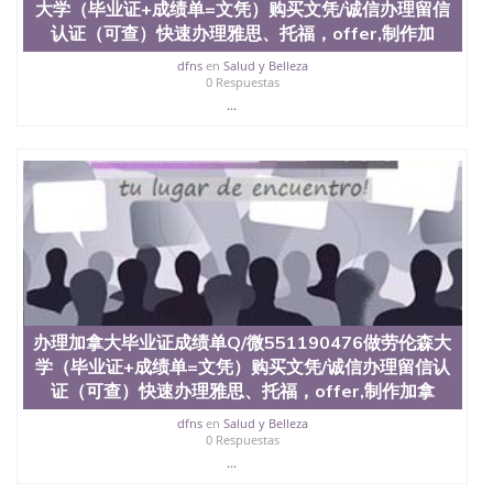
交时间，公司人员陪同客户本人一起去留服递交材
大学（毕业证+成绩单=文凭）购买文凭/诚信办理留信
料； 5、等待结果，完成结果书留服直接邮寄给客户
认证（可查）快速办理雅思、托福，offer,制作加
6、客户确认收到结果，付余款。 我们对海外大学及
学院的毕业证成绩单所使用的材料，尺寸大小，防伪
dfns
en
Salud y Belleza
0 Respuestas
结构（包括：水印，阴影底纹，钢印LOGO烫金烫
...
银，LOGO烫金烫银复合重叠。 文字图案浮雕，激光
镭射，紫外荧光，温感，复印防伪）都有原版本文凭
对照。质量得到了广大海外客户群体的认可，同时和
海外学校留学中介， 同时能做到与时俱进，及时掌握
各大院校的（毕业证，成绩单，资格证，学生卡，结
业证，录取通知书，在读证明等相关材料）的版本更
新信息， 能够在时间掌握的海外学历文凭的样版，尺
寸大小，纸张材质，防伪技术等等，并在时间收集到
原版实物，以求达到客户的需求。 我们的优势： 我
们在保证合理定价的同时，坚持较高性价比，通过品
质和效率不断优化，为您倾情诠释什么是高性价比。
咨询顾问：Sam q/微信:551190476 Q/微
办理加拿大毕业证成绩单Q/微551190476做劳伦森大
信:551190476办理毕业证成绩单、教育部认证,录取通
学（毕业证+成绩单=文凭）购买文凭/诚信办理留信认
知书，雅思，留学回国证明.
证（可查）快速办理雅思、托福，offer,制作加拿
公司专业制作、办理、仿制、成绩单文凭、改成绩、
dfns
en
Salud y Belleza
教育部学历学位认证、毕业证、成绩单、文凭、学历
0 Respuestas
文凭、假文凭假毕业证假学历书制作、假制作、办
...
理、仿制学位证书、毕业证文凭、文凭毕业证、毕业