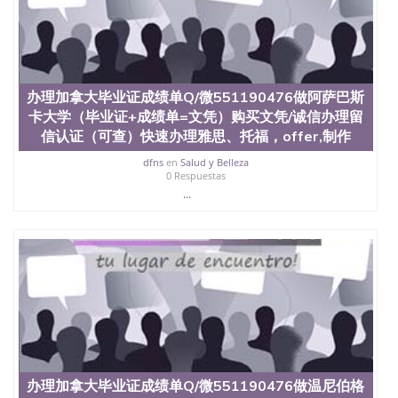
4、电子图做好发给客户确认； 5、电子图确认好转成
品部做成品； 6、成品做好拍照或者视频确认再付余
款； 7、快递给客户（国内顺丰，国外DHL）。 三、
真实网上可查的证明材料 1、教育部学历学位认证，
留服真实存档可查，存档。 2、留学回国人员证明
（使馆认证），使馆网站真实存档可查。 3、留信网
办理加拿大毕业证成绩单Q/微551190476做阿萨巴斯
真实可查认证办理，存档可查，终身受用。 四、办理
卡大学（毕业证+成绩单=文凭）购买文凭/诚信办理留
流程农业科学院、艺术与建筑学院、商学院、交流学
信认证（可查）快速办理雅思、托福，offer,制作
院、地球及物质科学院、教育学院、工程学院、健康
与人类发展学院、信息工程与科学学院、人文学院、
dfns
en
Salud y Belleza
0 Respuestas
护理学院、科学学院等。学校的教育学院排名在全美
...
前十名，工学院排名在前十五名，且继续攀升中。纽
约大学为学生们提供本科、硕士及博士学位。学校的
专业课程包括：会计学、MBA、财务、教育、建筑工
程、经济、医学、护理、文学、音乐、生物学、统计
学、美术、电子工程、天文学、农业、环境污染控
制、历史、电气工程、生物工程、建筑设计、工商管
理、材料科学、机械工程、航天工程、土木工程、数
学、化学、英语、社会科学、心理学、戏剧、市场营
销、机械工程、计算机科学、物理学、人工智能、商
科、金融专业 1、客户提供相关材料，确定客户办理
信息，给出操作方案； 2、补充毕业证成绩单等相关
材料； 3、留服注册申请账号，付定金； 4、预约递
办理加拿大毕业证成绩单Q/微551190476做温尼伯格