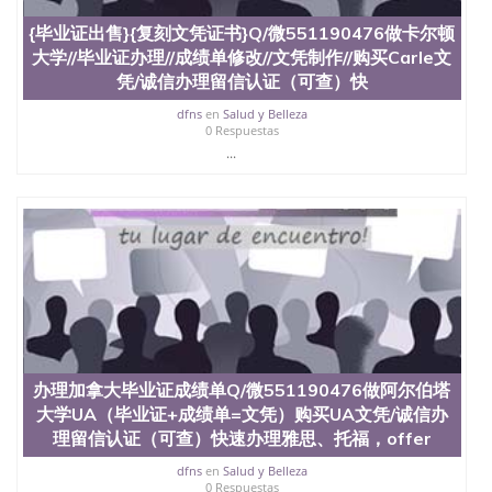
证外壳定制QQ微信551190476快速代办国外毕业证
{毕业证出售}{复刻文凭证书}Q/微551190476做卡尔顿
QQ微信551190476快速拿到国外文凭QQ微信
大学//毕业证办理//成绩单修改//文凭制作//购买Carle文
551190476国外留学文凭认证QQ微信551190476国外
文凭回国认证QQ微信551190476泰国文凭办理QQ微
凭/诚信办理留信认证（可查）快
信551190476法国留学回国证明QQ微信551190476 国
dfns
en
Salud y Belleza
外烫金照片QQ微信551190476外国文凭在中国有用吗
0 Respuestas
QQ微信551190476德国留学回国证明QQ微信
...
551190476爱尔兰留学回国证明QQ微信551190476国
外硕士文凭办理QQ微信551190476 网上买文凭可靠
吗QQ微信551190476买国外文凭质量QQ微信
551190476国外本科毕业证怎么办理QQ微信
551190476国外大学文凭真制作QQ微信551190476办
国外文凭可找工作QQ微信551190476国外大学有毕业
证QQ微信551190476办理国外毕业证价格QQ微信
551190476国外编号查询QQ微信551190476办理国外
文凭要交定金吗QQ微信551190476办国外可查文凭
QQ微信551190476网上购买真文凭可信吗QQ微信
551190476学士学位证书查询机构QQ微信551190476
办理加拿大毕业证成绩单Q/微551190476做阿尔伯塔
国外资格证书办理QQ微信551190476如何办理学历认
大学UA（毕业证+成绩单=文凭）购买UA文凭/诚信办
证QQ微信551190476海外文凭认证办理QQ微信
551190476 圣何塞州立大学（San Jose State
理留信认证（可查）快速办理雅思、托福，offer
University, 又译为“圣荷西州立大学”）成立于1857
dfns
en
Salud y Belleza
年，简称SJSU，是加州历史悠久的大学之一，也是美
0 Respuestas