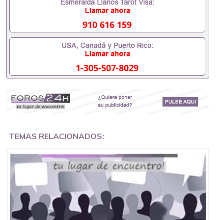
外需要办理什么材料551190476入职事业单位/国企假
的毕业证会查吗551190476入职国企/事业单位需要些
什么材料551190476办理假毕业证在国内能用吗, 挂科
910 616 159
拿不到毕业证怎么办, 毕业证丢了怎么办, 没有正常毕
业怎么办理毕业证,没毕业可以办学历认证吗,您是否
因为中途辍学、挂科而没有正常毕业551190476您是
否因为递交材料不齐而被拒之门外551190476您是否
1-305-507-8029
因没正常毕业而导致回国得不到教育部认证在校挂科
了不想读了,成绩不理想毕不了业怎么办551190476找
工作没有文凭怎么办,怎么办理本科/研究生文凭
551190476如何办理本科/硕士毕业证551190476网上
买文凭可靠吗551190476哪里可以买国外文凭
551190476国外本科毕业证怎么办理551190476国外
大学文凭可以打工作吗551190476怎么办理 外假毕业
证551190476哪里可以制作美国毕业证551190476哪
TEMAS RELACIONADOS:
里可以办理澳洲毕业证551190476留学生在哪里可以
买假毕业证551190476哪里可以办理加拿大毕业证
551190476申请学校办理假的毕业证成绩单可以吗
551190476哪里可以办理水印成绩单551190476哪里
可以修改成绩单GPA分数551190476假毕业证能查出
来吗551190476假文凭网上能查到吗551190476 如何
拿到国外毕业证QQ微信551190476办假大学毕业证
QQ微信551190476国外毕业证去哪认证QQ微信
551190476找毕业证封皮QQ微信551190476国外毕业