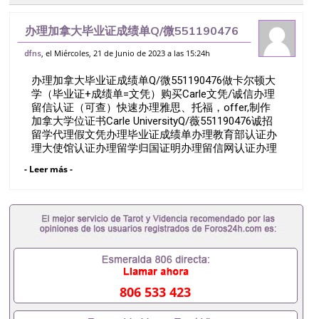
办理加拿大毕业证成绩单Q/微551190476
做卡尔顿大学（毕业证+成绩单=文凭）购
, el Miércoles, 21 de Junio de 2023 a las 15:24h
dfns
买Carle文凭/诚信办理留信认证（可查）快
办理加拿大毕业证成绩单Q/微551190476做卡尔顿大
速办理雅思、托福，offer
学（毕业证+成绩单=文凭）购买Carle文凭/诚信办理
留信认证（可查）快速办理雅思、托福，offer,制作
加拿大学位证书Carle UniversityQ/薇551190476诚招
留学代理假文凭办理毕业证成绩单办理教育部认证办
理大使馆认证办理留学归国证明办理留信网认证办理
留服认证办理学历认证办理学生卡办理录取通知书办
- Leer más -
理学位证书办理美国文凭办理澳洲文凭办理英国文凭
办理加拿大文凭办理德国文凭 一、快速办理材料：
1、毕业证+成绩单+留学回国人员证明+教育部认证,
录取通知书，雅思。（全套留学回国必备证明材料，
给父母及亲朋好友一份完美交代）； 2、雅思、托
福，OFFER，在读证明，学生卡等留学相关材料（申
请学校、转学，甚至是申请工签都可以用到）。 注：
上述材料，随时都可以安排办理，毕业证成绩单，学
校，专业，学位，毕业时间都可以根据客户要求安
806 533 423
排。 国内找工作假的毕业证可以用吗551190476假的
毕业证成绩单可以办学历认证吗551190476要定居国