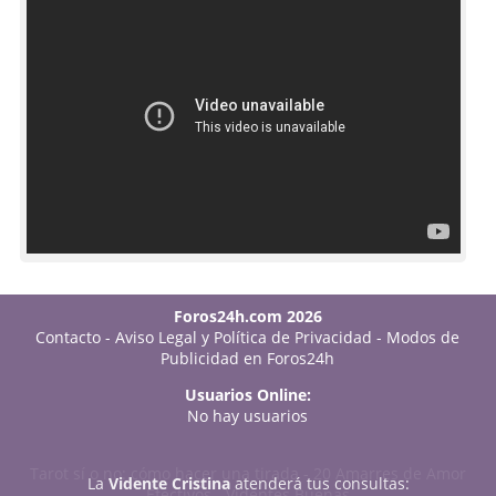
Foros24h.com 2026
Contacto
-
Aviso Legal y Política de Privacidad
-
Modos de
Publicidad en Foros24h
Usuarios Online:
No hay usuarios
Tarot sí o no: cómo hacer una tirada
-
20 Amarres de Amor
La
Vidente Cristina
atenderá tus consultas:
Efectivos
-
Videntes Buenas