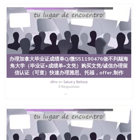
证认证、留服认证、使馆认证、使馆证明、使馆留学
回国人员证明、留学生认证、学历认证、文凭认证学
位认证、留学生学历认证、留学生学位认证、英国文
凭学历、美国文凭学历、澳洲文凭学历、加拿大文凭
学历、新西兰学历认证等q:551190476 微信：
551190476 圣何塞州立大学毕业证（San Jose State
University）圣何塞州立大学毕业证（San Jose State
University）圣何塞州立大学毕业证（San Jose State
University）圣何塞州立大学成绩单（San Jose State
University）圣何塞州立大学成绩单（ San Jose State
办理加拿大毕业证成绩单Q/微551190476做不列颠海
University）圣何塞州立大学成绩单（San Jose State
角大学（毕业证+成绩单=文凭）购买文凭/诚信办理留
University）成绩单圣何塞州立大学文凭（San Jose
信认证（可查）快速办理雅思、托福，offer,制作
State University）圣何塞州立大学（San Jose State
University）圣何塞州立大学（San Jose State
dfns
en
Salud y Belleza
University）圣何塞州立大学（ San Jose State
0 Respuestas
University）圣何塞州立大学（San Jose State
...
University）圣何塞州立大学文凭（San Jose State
University）圣何塞州立大学文凭（San Jose State
University）文凭圣何塞州立大学文凭（San Jose
State University）圣何塞州立大学学历（ San Jose
State University）圣何塞州立大学学历（San Jose
State University）圣何塞州立大学学历（San Jose
State University）圣 塞州立大学学历（San Jose
State University）圣何塞州立大学（San Jose State