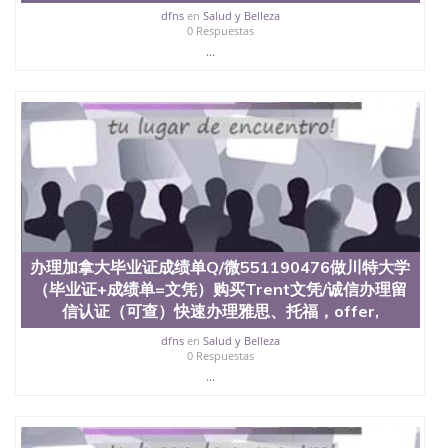
买澳洲大学毕业证成绩单假文凭学历
dfns
en
Salud y Belleza
offieUniversityofSouthernQueensland 澳洲读书未毕
0 Respuestas
业找人做文凭学位qq微信551190476澳洲读CQU中央
...
昆士兰大学学历成绩单购买学位证书/澳洲读本科硕
士做文凭/购买澳洲大学毕业证成绩单假文凭学历办
理加拿大毕业证成绩单Q/微551190476做卡尔顿大学
（毕业证+成绩单=文凭）购买Carle文凭/诚信办理留
信认证（可查）快速办理雅思、托福，offer,制作加
拿大学位证书Carle University
办理加拿大毕业证成绩单Q/微551190476做川特大学
（毕业证+成绩单=文凭）购买Trent文凭/诚信办理留
信认证（可查）快速办理雅思、托福，offer,
dfns
en
Salud y Belleza
0 Respuestas
...