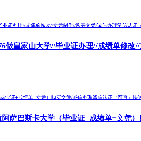
0476做皇家山大学//毕业证办理//成绩单修
476做阿萨巴斯卡大学（毕业证+成绩单=文