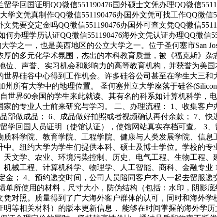
尔兰留学回国证明QQ微信551190476国外硕士文凭办理QQ微信5511
国外大学文凭真制作QQ微信551190476办国外文凭可找工作QQ微信5
理国外文凭要交定金吗QQ微信551190476办国外可查文凭QQ微信551
办理学历认证QQ微信551190476海外文凭认证办理QQ微信551190476 
久的大学之一，也是美西地区的公立大学之一。位于圣何塞市San J
浓厚的多元化学术氛围，杰出的本科教育质量，被《福克斯》杂志
术地位、声誉、实习机会和影响力的高等教育机构，并获誉为美国
的世界硅谷中心得到工作机会。许多硅谷公司甚至在学生大三和
加州所有大学中的地理位置。 圣何塞州立大学座落于硅谷(Silicon 
有来自世界60余国的学生来此就读。其有名的科系如计算机科学
的专业人士前来研究与学习。 二、办理流程： 1、收集客户办
成品部做成品； 6、成品做好拍照或者视频确认再付余款； 7、
、留学回国人员证明（使馆认证），使馆网站真实存档可查。 3
物质科学院、教育学院、工程学院、健康与人类发展学院、信息
升中。纽约大学为学生们提供本科、硕士及博士学位。学校的专
、天文学、农业、环境污染控制、历史、电气工程、生物工程、
、机械工程、计算机科学、物理学、人工智能、商科、金融专业 
定金； 4、预约递交时间，公司人员陪同客户本人一起去留服递交
绩单所使用的材料，尺寸大小，防伪结构（包括：水印，阴影底纹，
文凭对照。质量得到了广大海外客户群体的认可，同时和海外学校
证明等相关材料）的版本更新信息， 能够在时间掌握的海外学历