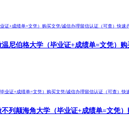
476做温尼伯格大学（毕业证+成绩单=文凭
476做不列颠海角大学（毕业证+成绩单=文