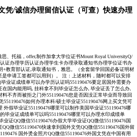
购买文凭/诚信办理留信认证（可查）快速办理
er,制作加拿大学位证书Mount Royal UniversityQ/
留服认证办理学历认证办理学生卡办理录取通知书办理学位证书办
明+教育部认证,录取通知书，雅思。（全套留学回国必备证明材
至是申请工签都可以用到）。 注：上述材料，随时都可以安排
业证成绩单可以办学历认证吗551190476要定居国外需要办
毕业证在国内能用吗, 挂科拿不到毕业证怎么办, 毕业证丢了怎么办,
料不齐而被拒之门外551190476您是否因没正常毕业而导致回
190476如何办理本科/硕士毕业证551190476网上买文凭可
 外假毕业证551190476哪里可以制作美国毕业证551190476哪
理假的毕业证成绩单可以吗551190476哪里可以办理水印成绩单
毕业证QQ微信551190476办假大学毕业证QQ微信551190476国
Q微信551190476快速拿到国外文凭QQ微信551190476国外留
1190476 国外烫金照片QQ微信551190476外国文凭在中国有用