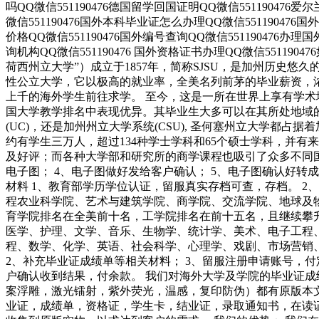
吗QQ微信551190476德国留学回国证明QQ微信551190476爱
微信551190476国外本科毕业证怎么办理QQ微信551190476
价格QQ微信551190476国外编号查询QQ微信551190476办
询机构QQ微信551190476 国外资格证书办理QQ微信551190476如何
荷西州立大学”）成立于1857年，简称SJSU，是加州历史悠
性公立大学，它以极高的就业率，全美名列前茅的毕业薪资，
上千的海外学生前往求学。 至今，这是一所在世界上享有学
国大学教学排名中表现优异。其毕业生大多可以在其所处地域
(UC)，还是加州州立大学系统(CSU), 圣何塞州立大学都占据着
约有学生三万人，超过134种学士学科和65个硕士学科，并
及好评；而各种大学部和研究所的商学课程也吸引了众多不同国家
电子图； 4、电子图做好发给客户确认； 5、电子图确认好转
材料 1、教育部学历学位认证，留服真实存档可查，存档。 2
程农业科学院、艺术与建筑学院、商学院、交流学院、地球及
育学院排名在全美前十名，工学院排名在前十五名，且继续攀
医学、护理、文学、音乐、生物学、统计学、美术、电子工程
程、数学、化学、英语、社会科学、心理学、戏剧、市场营销
2、补充毕业证成绩单等相关材料； 3、留服注册申请账号，付
户确认收到结果，付余款。 我们对海外大学及学院的毕业证成
案浮雕，激光镭射，紫外荧光，温感，复印防伪）都有原版本
业证，成绩单，资格证，学生卡，结业证，录取通知书，在读