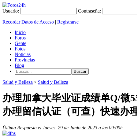
Usuario:
Contraseña:
Recordar Datos de Acceso
|
Registrarse
Inicio
Foros
Gente
Fotos
Noticias
Provincias
Blog
Salud y Belleza
>
Salud y Belleza
办理加拿大毕业证成绩单Q/微55
办理留信认证（可查）快速办理雅
Última Respuesta el Jueves, 29 de Junio de 2023 a las 09:00h