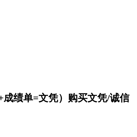
证+成绩单=文凭）购买文凭/诚信