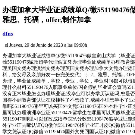
办理加拿大毕业证成绩单Q/微551190
雅思、托福，offer,制作加拿
dfns
, el Jueves, 29 de Junio de 2023 a las 09:00h
办理加拿大毕业证成绩单Q/微551190476做皇家山大学（毕业证+成
薇551190476诚招留学代理假文凭办理毕业证成绩单办理
理美国文凭办理澳洲文凭办理英国文凭办理加拿大文凭办理德国
料，给父母及亲朋好友一份完美交代）； 2、雅思、托福，O
办理，毕业证成绩单，学校，专业，学位，毕业时间都可以根据客户
理什么材料551190476入职事业单位/国企假的毕业证会查吗55
没有正常毕业怎么办理毕业证,没毕业可以办学历认证吗,您是否因为
国得不到教育部认证在校挂科了不想读了,成绩不理想毕不了业怎么办55
靠吗551190476哪里可以买国外文凭551190476国外本科毕业证
里可以办理澳洲毕业证551190476留学生在哪里可以买假毕业证5
551190476哪里可以修改成绩单GPA分数551190476假毕业证能
外毕业证去哪认证QQ微信551190476找毕业证封皮QQ微信5511
学文凭认证QQ微信551190476国外文凭回国认证QQ微信551190