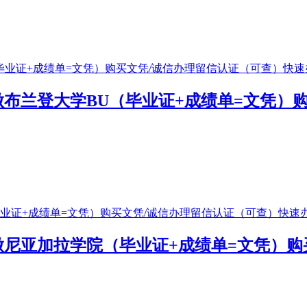
476做布兰登大学BU（毕业证+成绩单=文凭
476做尼亚加拉学院（毕业证+成绩单=文凭