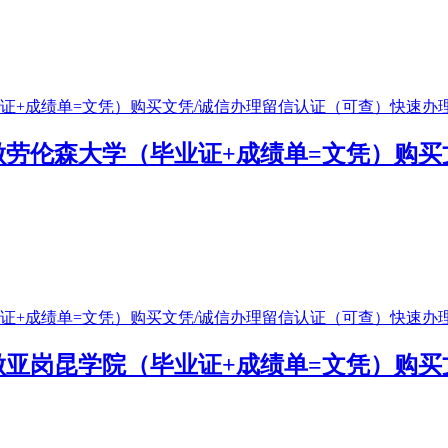
476做劳伦森大学（毕业证+成绩单=文凭）
476做亚岗昆学院（毕业证+成绩单=文凭）