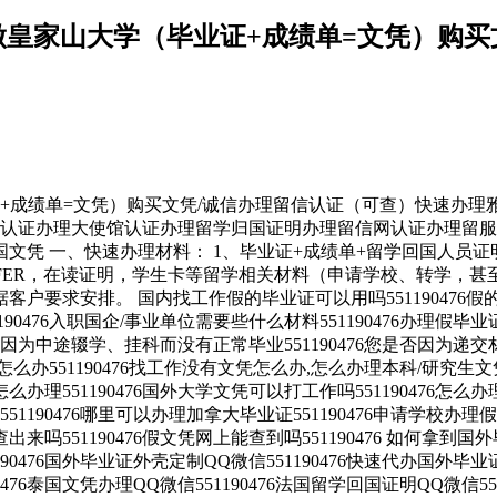
476做皇家山大学（毕业证+成绩单=文凭）
绩单=文凭）购买文凭/诚信办理留信认证（可查）快速办理雅思、托福，off
教育部认证办理大使馆认证办理留学归国证明办理留信网认证办理
文凭 一、快速办理材料： 1、毕业证+成绩单+留学回国人员证
FFER，在读证明，学生卡等留学相关材料（申请学校、转学，甚
要求安排。 国内找工作假的毕业证可以用吗551190476假的毕
1190476入职国企/事业单位需要些什么材料551190476办理假
中途辍学、挂科而没有正常毕业551190476您是否因为递交材
1190476找工作没有文凭怎么办,怎么办理本科/研究生文凭551
怎么办理551190476国外大学文凭可以打工作吗551190476怎么办理
51190476哪里可以办理加拿大毕业证551190476申请学校办
查出来吗551190476假文凭网上能查到吗551190476 如何拿到国外
90476国外毕业证外壳定制QQ微信551190476快速代办国外毕业证Q
476泰国文凭办理QQ微信551190476法国留学回国证明QQ微信55