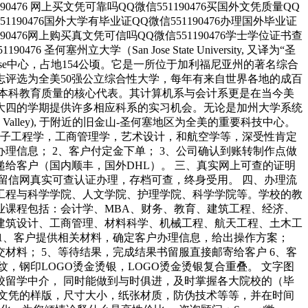
90476 网上买文凭可靠吗QQ微信551190476买国外文凭质量QQ
51190476国外大学有毕业证QQ微信551190476办理国外毕业证
190476网上购买真文凭可信吗QQ微信551190476学士学位证书查
圣何塞州立大学（San Jose State University, 又译为“圣
ose中心，占地154公顷。它是一所位于加利福尼亚州的著名综合
评选为全美50强公立综合性大学，每年有来自世界各地的成百
本科教育质量的核心代表。其计算机系与会计系更是在当今美
大四的学期提供许多相应科系的实习机会。无论是加州大学系统
Valley), 于附近的旧金山-圣何塞地区为全美的重要科技中心。
，电子工程学，工商管理学，艺术设计，和航空学等，深受性肯定
理信息； 2、客户付定金下单； 3、公司确认到账转制作点做
快递给客户（国内顺丰，国外DHL）。 三、真实网上可查的证明
、留信网真实可查认证办理，存档可查，终身受用。 四、办理流
工程与科学学院、人文学院、护理学院、科学学院等。学校的教
业课程包括：会计学、MBA、财务、教育、建筑工程、经济、
建筑设计、工商管理、材料科学、机械工程、航天工程、土木工
1、客户提供相关材料，确定客户办理信息，给出操作方案；
材料； 5、等待结果，完成结果书留服直接邮寄给客户 6、客
钢印LOGO烫金烫银，LOGO烫金烫银复合重叠。 文字图
留学中介， 同时能做到与时俱进，及时掌握各大院校的（毕
文凭的样版，尺寸大小，纸张材质，防伪技术等等，并在时间