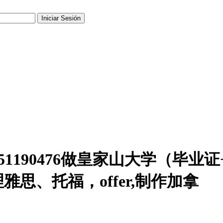
1190476做皇家山大学（毕业
思、托福，offer,制作加拿