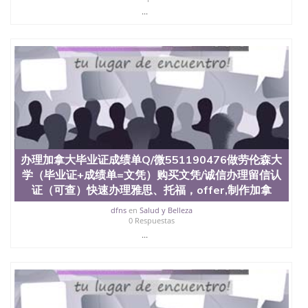
西地区的公立大学之一。位于圣何塞市San Jose中
...
心，占地154公顷。它是一所位于加利福尼亚州的著
名综合性公立大学，它以极高的就业率，全美名列前
茅的毕业薪资，浓厚的多元化学术氛围，杰出的本科
教育质量，被《福克斯》杂志评选为全美50强公立综
合性大学，每年有来自世界各地的成百上千的海外学
生前往求学。 至今，这是一所在世界上享有学术地
位、声誉、实习机会和影响力的高等教育机构，并获
誉为美国本科教育质量的核心代表。其计算机系与会
计系更是在当今美国大学教学排名中表现优异。其毕
业生大多可以在其所处地域的世界硅谷中心得到工作
机会。许多硅谷公司甚至在学生大三和大四的学期提
办理加拿大毕业证成绩单Q/微551190476做劳伦森大
供许多相应科系的实习机会。无论是加州大学系统
(UC)，还是加州州立大学系统(CSU), 圣何塞州立大学
学（毕业证+成绩单=文凭）购买文凭/诚信办理留信认
都占据着加州所有大学中的地理位置。 圣何塞州立大
证（可查）快速办理雅思、托福，offer,制作加拿
学座落于硅谷(Silicon Valley), 于附近的旧金山-圣何塞
dfns
en
Salud y Belleza
地区为全美的重要科技中心。约有学生三万人，超过
0 Respuestas
134种学士学科和65个硕士学科，并有来自世界60余
...
国的学生来此就读。其有名的科系如计算机科学，电
子工程学，工商管理学，艺术设计，和航空学等，深
受性肯定及好评；而各种大学部和研究所的商学课程
也吸引了众多不同国家的专业人士前来研究与学习。
二、办理流程： 1、收集客户办理信息； 2、客户付
定金下单； 3、公司确认到账转制作点做电子图；