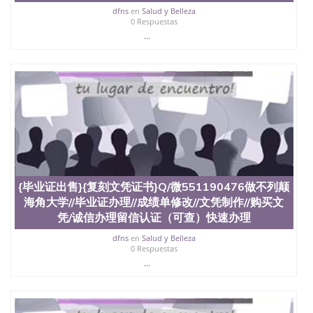
买澳洲大学毕业证成绩单假文凭学历
dfns
en
Salud y Belleza
offieUniversityofSouthernQueensland 澳洲读书未毕
0 Respuestas
业找人做文凭学位qq微信551190476澳洲读CQU中央
...
昆士兰大学学历成绩单购买学位证书/澳洲读本科硕
士做文凭/购买澳洲大学毕业证成绩单假文凭学历办
理加拿大毕业证成绩单Q/微551190476做不列颠海角
大学（毕业证+成绩单=文凭）购买文凭/诚信办理留
信认证（可查）快速办理雅思、托福，offer,制作加
拿大学位证书Cape Bre University
{毕业证出售}{复刻文凭证书}Q/微551190476做不列颠
海角大学//毕业证办理//成绩单修改//文凭制作//购买文
凭/诚信办理留信认证（可查）快速办理
dfns
en
Salud y Belleza
0 Respuestas
...