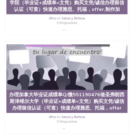
交时间，公司人员陪同客户本人一起去留服递交材
学院（毕业证+成绩单=文凭）购买文凭/诚信办理留信
料； 5、等待结果，完成结果书留服直接邮寄给客户
认证（可查）快速办理雅思、托福，offer,制作加
6、客户确认收到结果，付余款。 我们对海外大学及
学院的毕业证成绩单所使用的材料，尺寸大小，防伪
dfns
en
Salud y Belleza
0 Respuestas
结构（包括：水印，阴影底纹，钢印LOGO烫金烫
...
银，LOGO烫金烫银复合重叠。 文字图案浮雕，激光
镭射，紫外荧光，温感，复印防伪）都有原版本文凭
对照。质量得到了广大海外客户群体的认可，同时和
海外学校留学中介， 同时能做到与时俱进，及时掌握
各大院校的（毕业证，成绩单，资格证，学生卡，结
业证，录取通知书，在读证明等相关材料）的版本更
新信息， 能够在时间掌握的海外学历文凭的样版，尺
寸大小，纸张材质，防伪技术等等，并在时间收集到
原版实物，以求达到客户的需求。 我们的优势： 我
们在保证合理定价的同时，坚持较高性价比，通过品
质和效率不断优化，为您倾情诠释什么是高性价比。
咨询顾问：Sam q/微信:551190476 Q/微
办理加拿大毕业证成绩单Q/微551190476做圣弗朗西
信:551190476办理毕业证成绩单、教育部认证,录取通
斯泽维尔大学（毕业证+成绩单=文凭）购买文凭/诚信
知书，雅思，留学回国证明.
办理留信认证（可查）快速办理雅思、托福，offer
公司专业制作、办理、仿制、成绩单文凭、改成绩、
dfns
en
Salud y Belleza
教育部学历学位认证、毕业证、成绩单、文凭、学历
0 Respuestas
文凭、假文凭假毕业证假学历书制作、假制作、办
...
理、仿制学位证书、毕业证文凭、文凭毕业证、毕业