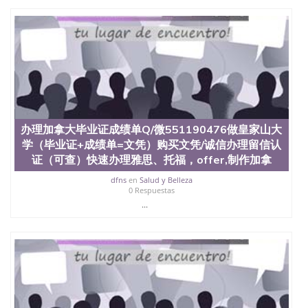
证认证、留服认证、使馆认证、使馆证明、使馆留学
回国人员证明、留学生认证、学历认证、文凭认证学
位认证、留学生学历认证、留学生学位认证、英国文
凭学历、美国文凭学历、澳洲文凭学历、加拿大文凭
学历、新西兰学历认证等q:551190476 微信：
551190476 圣何塞州立大学毕业证（San Jose State
University）圣何塞州立大学毕业证（San Jose State
University）圣何塞州立大学毕业证（San Jose State
University）圣何塞州立大学成绩单（San Jose State
University）圣何塞州立大学成绩单（ San Jose State
办理加拿大毕业证成绩单Q/微551190476做皇家山大
University）圣何塞州立大学成绩单（San Jose State
学（毕业证+成绩单=文凭）购买文凭/诚信办理留信认
University）成绩单圣何塞州立大学文凭（San Jose
证（可查）快速办理雅思、托福，offer,制作加拿
State University）圣何塞州立大学（San Jose State
University）圣何塞州立大学（San Jose State
dfns
en
Salud y Belleza
University）圣何塞州立大学（ San Jose State
0 Respuestas
University）圣何塞州立大学（San Jose State
...
University）圣何塞州立大学文凭（San Jose State
University）圣何塞州立大学文凭（San Jose State
University）文凭圣何塞州立大学文凭（San Jose
State University）圣何塞州立大学学历（ San Jose
State University）圣何塞州立大学学历（San Jose
State University）圣何塞州立大学学历（San Jose
State University）圣 塞州立大学学历（San Jose
State University）圣何塞州立大学（San Jose State