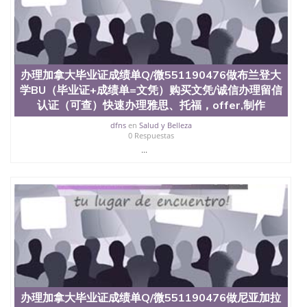
4、电子图做好发给客户确认； 5、电子图确认好转成
品部做成品； 6、成品做好拍照或者视频确认再付余
款； 7、快递给客户（国内顺丰，国外DHL）。 三、
真实网上可查的证明材料 1、教育部学历学位认证，
留服真实存档可查，存档。 2、留学回国人员证明
（使馆认证），使馆网站真实存档可查。 3、留信网
办理加拿大毕业证成绩单Q/微551190476做布兰登大
真实可查认证办理，存档可查，终身受用。 四、办理
学BU（毕业证+成绩单=文凭）购买文凭/诚信办理留信
流程农业科学院、艺术与建筑学院、商学院、交流学
认证（可查）快速办理雅思、托福，offer,制作
院、地球及物质科学院、教育学院、工程学院、健康
与人类发展学院、信息工程与科学学院、人文学院、
dfns
en
Salud y Belleza
0 Respuestas
护理学院、科学学院等。学校的教育学院排名在全美
...
前十名，工学院排名在前十五名，且继续攀升中。纽
约大学为学生们提供本科、硕士及博士学位。学校的
专业课程包括：会计学、MBA、财务、教育、建筑工
程、经济、医学、护理、文学、音乐、生物学、统计
学、美术、电子工程、天文学、农业、环境污染控
制、历史、电气工程、生物工程、建筑设计、工商管
理、材料科学、机械工程、航天工程、土木工程、数
学、化学、英语、社会科学、心理学、戏剧、市场营
销、机械工程、计算机科学、物理学、人工智能、商
科、金融专业 1、客户提供相关材料，确定客户办理
信息，给出操作方案； 2、补充毕业证成绩单等相关
材料； 3、留服注册申请账号，付定金； 4、预约递
办理加拿大毕业证成绩单Q/微551190476做尼亚加拉