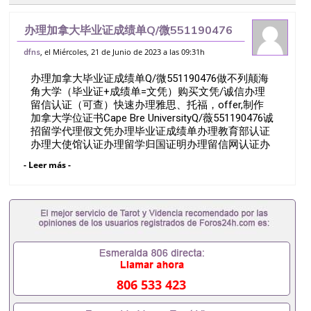
办理加拿大毕业证成绩单Q/微551190476
做不列颠海角大学（毕业证+成绩单=文
, el Miércoles, 21 de Junio de 2023 a las 09:31h
dfns
凭）购买文凭/诚信办理留信认证（可查）
办理加拿大毕业证成绩单Q/微551190476做不列颠海
快速办理雅思、托福，offer,制作
角大学（毕业证+成绩单=文凭）购买文凭/诚信办理
留信认证（可查）快速办理雅思、托福，offer,制作
加拿大学位证书Cape Bre UniversityQ/薇551190476诚
招留学代理假文凭办理毕业证成绩单办理教育部认证
办理大使馆认证办理留学归国证明办理留信网认证办
理留服认证办理学历认证办理学生卡办理录取通知书
- Leer más -
办理学位证书办理美国文凭办理澳洲文凭办理英国文
凭办理加拿大文凭办理德国文凭 一、快速办理材料：
1、毕业证+成绩单+留学回国人员证明+教育部认证,
录取通知书，雅思。（全套留学回国必备证明材料，
给父母及亲朋好友一份完美交代）； 2、雅思、托
福，OFFER，在读证明，学生卡等留学相关材料（申
请学校、转学，甚至是申请工签都可以用到）。 注：
上述材料，随时都可以安排办理，毕业证成绩单，学
校，专业，学位，毕业时间都可以根据客户要求安
806 533 423
排。 国内找工作假的毕业证可以用吗551190476假的
毕业证成绩单可以办学历认证吗551190476要定居国