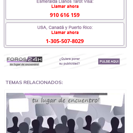
外需要办理什么材料551190476入职事业单位/国企假
的毕业证会查吗551190476入职国企/事业单位需要些
什么材料551190476办理假毕业证在国内能用吗, 挂科
910 616 159
拿不到毕业证怎么办, 毕业证丢了怎么办, 没有正常毕
业怎么办理毕业证,没毕业可以办学历认证吗,您是否
因为中途辍学、挂科而没有正常毕业551190476您是
否因为递交材料不齐而被拒之门外551190476您是否
1-305-507-8029
因没正常毕业而导致回国得不到教育部认证在校挂科
了不想读了,成绩不理想毕不了业怎么办551190476找
工作没有文凭怎么办,怎么办理本科/研究生文凭
551190476如何办理本科/硕士毕业证551190476网上
买文凭可靠吗551190476哪里可以买国外文凭
551190476国外本科毕业证怎么办理551190476国外
大学文凭可以打工作吗551190476怎么办理 外假毕业
证551190476哪里可以制作美国毕业证551190476哪
TEMAS RELACIONADOS:
里可以办理澳洲毕业证551190476留学生在哪里可以
买假毕业证551190476哪里可以办理加拿大毕业证
551190476申请学校办理假的毕业证成绩单可以吗
551190476哪里可以办理水印成绩单551190476哪里
可以修改成绩单GPA分数551190476假毕业证能查出
来吗551190476假文凭网上能查到吗551190476 如何
拿到国外毕业证QQ微信551190476办假大学毕业证
QQ微信551190476国外毕业证去哪认证QQ微信
551190476找毕业证封皮QQ微信551190476国外毕业