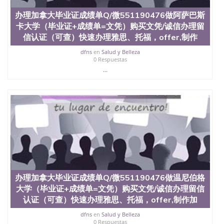
证外壳定制QQ微信551190476快速代办国外毕业证
办理加拿大毕业证成绩单Q/微551190476做阿萨巴斯
QQ微信551190476快速拿到国外文凭QQ微信
卡大学（毕业证+成绩单=文凭）购买文凭/诚信办理留
551190476国外留学文凭认证QQ微信551190476国外
文凭回国认证QQ微信551190476泰国文凭办理QQ微
信认证（可查）快速办理雅思、托福，offer,制作
信551190476法国留学回国证明QQ微信551190476 国
dfns
en
Salud y Belleza
外烫金照片QQ微信551190476外国文凭在中国有用吗
0 Respuestas
QQ微信551190476德国留学回国证明QQ微信
...
551190476爱尔兰留学回国证明QQ微信551190476国
外硕士文凭办理QQ微信551190476 网上买文凭可靠
吗QQ微信551190476买国外文凭质量QQ微信
551190476国外本科毕业证怎么办理QQ微信
551190476国外大学文凭真制作QQ微信551190476办
国外文凭可找工作QQ微信551190476国外大学有毕业
证QQ微信551190476办理国外毕业证价格QQ微信
551190476国外编号查询QQ微信551190476办理国外
文凭要交定金吗QQ微信551190476办国外可查文凭
QQ微信551190476网上购买真文凭可信吗QQ微信
551190476学士学位证书查询机构QQ微信551190476
办理加拿大毕业证成绩单Q/微551190476做温尼伯格
国外资格证书办理QQ微信551190476如何办理学历认
大学（毕业证+成绩单=文凭）购买文凭/诚信办理留信
证QQ微信551190476海外文凭认证办理QQ微信
551190476 圣何塞州立大学（San Jose State
认证（可查）快速办理雅思、托福，offer,制作加
University, 又译为“圣荷西州立大学”）成立于1857
dfns
en
Salud y Belleza
年，简称SJSU，是加州历史悠久的大学之一，也是美
0 Respuestas