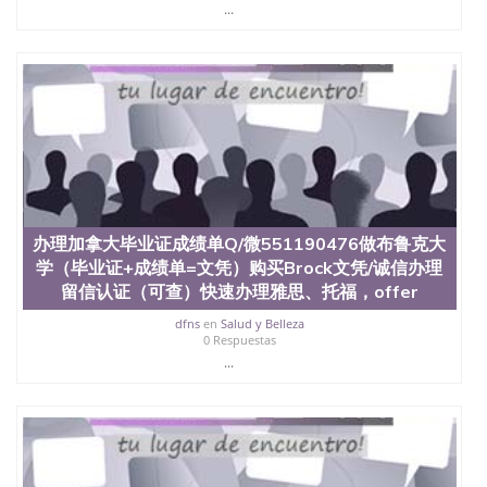
...
办理加拿大毕业证成绩单Q/微551190476做布鲁克大
学（毕业证+成绩单=文凭）购买Brock文凭/诚信办理
留信认证（可查）快速办理雅思、托福，offer
dfns
en
Salud y Belleza
0 Respuestas
...