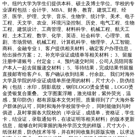
中。纽约大学为学生们提供本科、硕士及博士学位。学校的专
业课程包括：会计学、MBA、财务、教育、建筑工程、经
济、医学、护理、文学、音乐、生物学、统计学、美术、电子
工程、天文学、农业、环境污染控制、历史、电气工程、生物
工程、建筑设计、工商管理、材料科学、机械工程、航天工
程、土木工程、数学、化学、英语、社会科学、心理学、戏
剧、市场营销、机械工程、计算机科学、物理学、人工智能、
商科、金融专业 1、客户提供相关材料，确定客户办理信息，
给出操作方案； 2、补充毕业证成绩单等相关材料； 3、留服
注册申请账号，付定金； 4、预约递交时间，公司人员陪同客
户本人一起去留服递交材料； 5、等待结果，完成结果书留服
直接邮寄给客户 6、客户确认收到结果，付余款。 我们对海外
大学及学院的毕业证成绩单所使用的材料，尺寸大小，防伪结
构（包括：水印，阴影底纹，钢印LOGO烫金烫银，LOGO烫
金烫银复合重叠。 文字图案浮雕，激光镭射，紫外荧光，温
感，复印防伪）都有原版本文凭对照。质量得到了广大海外客
户群体的认可，同时和海外学校留学中介， 同时能做到与时
俱进，及时掌握各大院校的（毕业证，成绩单，资格证，学生
卡，结业证，录取通知书，在读证明等相关材料）的版本更新
信息， 能够在时间掌握的海外学历文凭的样版，尺寸大小，
纸张材质，防伪技术等等，并在时间收集到原版实物，以求达