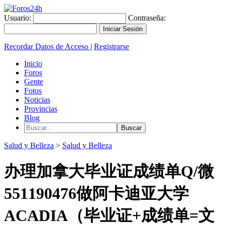
Usuario:
Contraseña:
Recordar Datos de Acceso
|
Registrarse
Inicio
Foros
Gente
Fotos
Noticias
Provincias
Blog
Salud y Belleza
>
Salud y Belleza
办理加拿大毕业证成绩单Q/微
551190476做阿卡迪亚大学
ACADIA（毕业证+成绩单=文