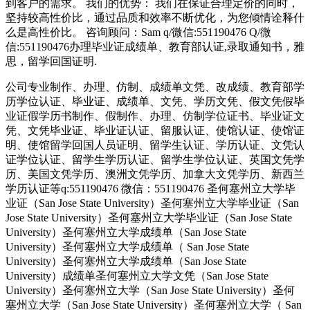
到客户的需求。 我们的优势： 我们在保证合理定价的同时，
坚持较高性价比，通过品质和效率不断优化，为您倾情诠释什
么是高性价比。 咨询顾问：Sam q/微信:551190476 Q/微
信:551190476办理毕业证成绩单、教育部认证,录取通知书，雅
思，留学回国证明.
公司专业制作、办理、仿制、成绩单文凭、改成绩、教育部学
历学位认证、毕业证、成绩单、文凭、学历文凭、假文凭假毕
业证假学历书制作、假制作、办理、仿制学位证书、毕业证文
凭、文凭毕业证、毕业证认证、留服认证、使馆认证、使馆证
明、使馆留学回国人员证明、留学生认证、学历认证、文凭认
证学位认证、留学生学历认证、留学生学位认证、英国文凭学
历、美国文凭学历、澳洲文凭学历、加拿大文凭学历、新西兰
学历认证等q:551190476 微信：551190476 圣何塞州立大学毕
业证（San Jose State University）圣何塞州立大学毕业证（San
Jose State University）圣何塞州立大学毕业证（San Jose State
University）圣何塞州立大学成绩单（San Jose State
University）圣何塞州立大学成绩单（ San Jose State
University）圣何塞州立大学成绩单（San Jose State
University）成绩单圣何塞州立大学文凭（San Jose State
University）圣何塞州立大学（San Jose State University）圣何
塞州立大学（San Jose State University）圣何塞州立大学（ San