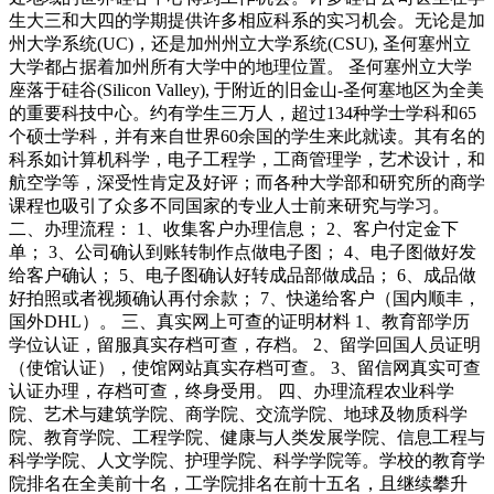
生大三和大四的学期提供许多相应科系的实习机会。无论是加
州大学系统(UC)，还是加州州立大学系统(CSU), 圣何塞州立
大学都占据着加州所有大学中的地理位置。 圣何塞州立大学
座落于硅谷(Silicon Valley), 于附近的旧金山-圣何塞地区为全美
的重要科技中心。约有学生三万人，超过134种学士学科和65
个硕士学科，并有来自世界60余国的学生来此就读。其有名的
科系如计算机科学，电子工程学，工商管理学，艺术设计，和
航空学等，深受性肯定及好评；而各种大学部和研究所的商学
课程也吸引了众多不同国家的专业人士前来研究与学习。
二、办理流程： 1、收集客户办理信息； 2、客户付定金下
单； 3、公司确认到账转制作点做电子图； 4、电子图做好发
给客户确认； 5、电子图确认好转成品部做成品； 6、成品做
好拍照或者视频确认再付余款； 7、快递给客户（国内顺丰，
国外DHL）。 三、真实网上可查的证明材料 1、教育部学历
学位认证，留服真实存档可查，存档。 2、留学回国人员证明
（使馆认证），使馆网站真实存档可查。 3、留信网真实可查
认证办理，存档可查，终身受用。 四、办理流程农业科学
院、艺术与建筑学院、商学院、交流学院、地球及物质科学
院、教育学院、工程学院、健康与人类发展学院、信息工程与
科学学院、人文学院、护理学院、科学学院等。学校的教育学
院排名在全美前十名，工学院排名在前十五名，且继续攀升