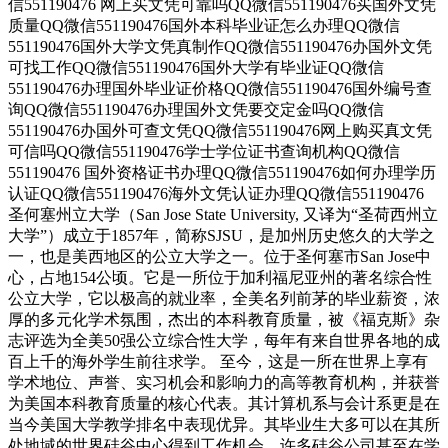
信551190476 网上买文凭可靠吗QQ微信551190476买国外文凭
质量QQ微信551190476国外本科毕业证怎么办理QQ微信
551190476国外大学文凭真制作QQ微信551190476办国外文凭
可找工作QQ微信551190476国外大学有毕业证QQ微信
551190476办理国外毕业证价格QQ微信551190476国外编号查
询QQ微信551190476办理国外文凭要交定金吗QQ微信
551190476办国外可查文凭QQ微信551190476网上购买真文凭
可信吗QQ微信551190476学士学位证书查询机构QQ微信
551190476 国外资格证书办理QQ微信551190476如何办理学历
认证QQ微信551190476海外文凭认证办理QQ微信551190476
圣何塞州立大学（San Jose State University, 又译为“圣荷西州立
大学”）成立于1857年，简称SJSU，是加州历史悠久的大学之
一，也是美西地区的公立大学之一。位于圣何塞市San Jose中
心，占地154公顷。它是一所位于加利福尼亚州的著名综合性
公立大学，它以极高的就业率，全美名列前茅的毕业薪资，浓
厚的多元化学术氛围，杰出的本科教育质量，被《福克斯》杂
志评选为全美50强公立综合性大学，每年有来自世界各地的成
百上千的海外学生前往求学。 至今，这是一所在世界上享有
学术地位、声誉、实习机会和影响力的高等教育机构，并获誉
为美国本科教育质量的核心代表。其计算机系与会计系更是在
当今美国大学教学排名中表现优异。其毕业生大多可以在其所
处地域的世界硅谷中心得到工作机会。许多硅谷公司甚至在学