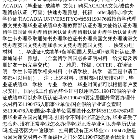
ACADIA（毕业证+成绩单=文凭）购买ACADIA文凭/诚信办
理留信认证（可查）快速办理雅思、托福，offer,制作加拿大
学位证书ACADIA UNIVERSITYQ/薇551190476诚招留学代理
假文凭办理毕业证成绩单办理教育部认证办理大使馆认证办理
留学归国证明办理留信网认证办理留服认证办理学历认证办理
学生卡办理录取通知书办理学位证书办理美国文凭办理澳洲文
凭办理英国文凭办理加拿大文凭办理德国文凭 一、快速办理
材料： 1、毕业证+成绩单+留学回国人员证明+教育部认证,录
取通知书，雅思。（全套留学回国必备证明材料，给父母及亲
朋好友一份完美交代）； 2、雅思、托福，OFFER，在读证
明，学生卡等留学相关材料（申请学校、转学，甚至是申请工
签都可以用到）。 注：上述材料，随时都可以安排办理，毕
业证成绩单，学校，专业，学位，毕业时间都可以根据客户要
求安排。 国内找工作假的毕业证可以用吗551190476假的毕业
证成绩单可以办学历认证吗551190476要定居国外需要办理什
么材料551190476入职事业单位/国企假的毕业证会查吗
551190476入职国企/事业单位需要些什么材料551190476办理
假毕业证在国内能用吗, 挂科拿不到毕业证怎么办, 毕业证丢了
怎么办, 没有正常毕业怎么办理毕业证,没毕业可以办学历认证
吗,您是否因为中途辍学、挂科而没有正常毕业551190476您是
否因为递交材料不齐而被拒之门外551190476您是否因没正常