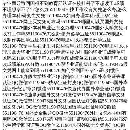
毕业而导致回国得不到教育部认证在校挂科了不想读了,成绩
不理想毕不了业怎么办551190476找工作没有文凭怎么办,怎么
办理本科/研究生文凭551190476如何办理本科/硕士毕业证
551190476网上买文凭可靠吗551190476哪里可以买国外文凭
551190476国外本科毕业证怎么办理551190476国外大学文凭可
以打工作吗551190476怎么办理 外假毕业证551190476哪里可
以制作美国毕业证551190476哪里可以办理澳洲毕业证
551190476留学生在哪里可以买假毕业证551190476哪里可以办
理加拿大毕业证551190476申请学校办理假的毕业证成绩单可
以吗551190476哪里可以办理水印成绩单551190476哪里可以修
改成绩单GPA分数551190476假毕业证能查出来吗551190476假
文凭网上能查到吗551190476 如何拿到国外毕业证QQ微信
551190476办假大学毕业证QQ微信551190476国外毕业证去哪
认证QQ微信551190476找毕业证封皮QQ微信551190476国外毕
业证外壳定制QQ微信551190476快速代办国外毕业证QQ微信
551190476快速拿到国外文凭QQ微信551190476国外留学文凭
认证QQ微信551190476国外文凭回国认证QQ微信551190476泰
国文凭办理QQ微信551190476法国留学回国证明QQ微信
551190476 国外烫金照片QQ微信551190476外国文凭在中国有
用吗QQ微信551190476德国留学回国证明QQ微信551190476爱
尔兰留学回国证明QQ微信551190476国外硕士文凭办理QQ微