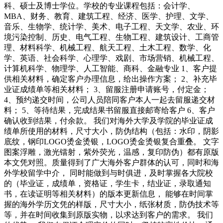
科、硕士及博士学位。学校的专业课程包括：会计学、
MBA、财务、教育、建筑工程、经济、医学、护理、文学、
音乐、生物学、统计学、美术、电子工程、天文学、农业、环
境污染控制、历史、电气工程、生物工程、建筑设计、工商管
理、材料科学、机械工程、航天工程、土木工程、数学、化
学、英语、社会科学、心理学、戏剧、市场营销、机械工程、
计算机科学、物理学、人工智能、商科、金融专业 1、客户提
供相关材料，确定客户办理信息，给出操作方案； 2、补充毕
业证成绩单等相关材料； 3、留服注册申请账号，付定金；
4、预约递交时间，公司人员陪同客户本人一起去留服递交材
料； 5、等待结果，完成结果书留服直接邮寄给客户 6、客户
确认收到结果，付余款。 我们对海外大学及学院的毕业证成
绩单所使用的材料，尺寸大小，防伪结构（包括：水印，阴影
底纹，钢印LOGO烫金烫银，LOGO烫金烫银复合重叠。 文字
图案浮雕，激光镭射，紫外荧光，温感，复印防伪）都有原版
本文凭对照。质量得到了广大海外客户群体的认可，同时和海
外学校留学中介， 同时能做到与时俱进，及时掌握各大院校
的（毕业证，成绩单，资格证，学生卡，结业证，录取通知
书，在读证明等相关材料）的版本更新信息， 能够在时间掌
握的海外学历文凭的样版，尺寸大小，纸张材质，防伪技术等
等，并在时间收集到原版实物，以求达到客户的需求。 我们