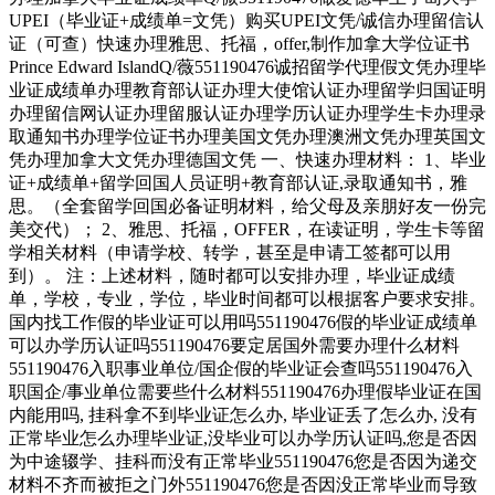
UPEI（毕业证+成绩单=文凭）购买UPEI文凭/诚信办理留信认
证（可查）快速办理雅思、托福，offer,制作加拿大学位证书
Prince Edward IslandQ/薇551190476诚招留学代理假文凭办理毕
业证成绩单办理教育部认证办理大使馆认证办理留学归国证明
办理留信网认证办理留服认证办理学历认证办理学生卡办理录
取通知书办理学位证书办理美国文凭办理澳洲文凭办理英国文
凭办理加拿大文凭办理德国文凭 一、快速办理材料： 1、毕业
证+成绩单+留学回国人员证明+教育部认证,录取通知书，雅
思。（全套留学回国必备证明材料，给父母及亲朋好友一份完
美交代）； 2、雅思、托福，OFFER，在读证明，学生卡等留
学相关材料（申请学校、转学，甚至是申请工签都可以用
到）。 注：上述材料，随时都可以安排办理，毕业证成绩
单，学校，专业，学位，毕业时间都可以根据客户要求安排。
国内找工作假的毕业证可以用吗551190476假的毕业证成绩单
可以办学历认证吗551190476要定居国外需要办理什么材料
551190476入职事业单位/国企假的毕业证会查吗551190476入
职国企/事业单位需要些什么材料551190476办理假毕业证在国
内能用吗, 挂科拿不到毕业证怎么办, 毕业证丢了怎么办, 没有
正常毕业怎么办理毕业证,没毕业可以办学历认证吗,您是否因
为中途辍学、挂科而没有正常毕业551190476您是否因为递交
材料不齐而被拒之门外551190476您是否因没正常毕业而导致