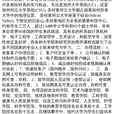
许多相应科系的实习机会。无论是加州大学系统(UC)，还是
加州州立大学系统(CSU), 圣何塞州立大学都占据着加州所有
大学中的地理位置。 圣何塞州立大学座落于硅谷(Silicon
Valley), 于附近的旧金山-圣何塞地区为全美的重要科技中心。
约有学生三万人，超过134种学士学科和65个硕士学科，并有
来自世界60余国的学生来此就读。其有名的科系如计算机科
学，电子工程学，工商管理学，艺术设计，和航空学等，深受
性肯定及好评；而各种大学部和研究所的商学课程也吸引了众
多不同国家的专业人士前来研究与学习。 二、办理流程： 1、
收集客户办理信息； 2、客户付定金下单； 3、公司确认到账
转制作点做电子图； 4、电子图做好发给客户确认； 5、电子
图确认好转成品部做成品； 6、成品做好拍照或者视频确认再
付余款； 7、快递给客户（国内顺丰，国外DHL）。 三、真
实网上可查的证明材料 1、教育部学历学位认证，留服真实存
档可查，存档。 2、留学回国人员证明（使馆认证），使馆网
站真实存档可查。 3、留信网真实可查认证办理，存档可查，
终身受用。 四、办理流程农业科学院、艺术与建筑学院、商
学院、交流学院、地球及物质科学院、教育学院、工程学院、
健康与人类发展学院、信息工程与科学学院、人文学院、护理
学院、科学学院等。学校的教育学院排名在全美前十名，工学
院排名在前十五名，且继续攀升中。纽约大学为学生们提供本