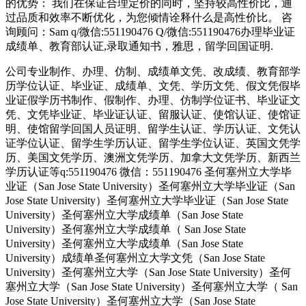
的优势： 我们在保证合理定价的同时，坚持较高性价比，通
过品质和效率不断优化，为您倾情诠释什么是高性价比。 咨
询顾问：Sam q/微信:551190476 Q/微信:551190476办理毕业证
成绩单、教育部认证,录取通知书，雅思，留学回国证明.
公司专业制作、办理、仿制、成绩单文凭、改成绩、教育部学
历学位认证、毕业证、成绩单、文凭、学历文凭、假文凭假毕
业证假学历书制作、假制作、办理、仿制学位证书、毕业证文
凭、文凭毕业证、毕业证认证、留服认证、使馆认证、使馆证
明、使馆留学回国人员证明、留学生认证、学历认证、文凭认
证学位认证、留学生学历认证、留学生学位认证、英国文凭学
历、美国文凭学历、澳洲文凭学历、加拿大文凭学历、新西兰
学历认证等q:551190476 微信：551190476 圣何塞州立大学毕
业证（San Jose State University）圣何塞州立大学毕业证（San
Jose State University）圣何塞州立大学毕业证（San Jose State
University）圣何塞州立大学成绩单（San Jose State
University）圣何塞州立大学成绩单（ San Jose State
University）圣何塞州立大学成绩单（San Jose State
University）成绩单圣何塞州立大学文凭（San Jose State
University）圣何塞州立大学（San Jose State University）圣何
塞州立大学（San Jose State University）圣何塞州立大学（ San
Jose State University）圣何塞州立大学（San Jose State