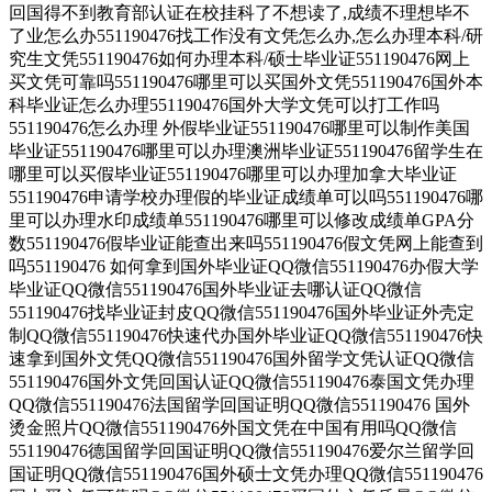
回国得不到教育部认证在校挂科了不想读了,成绩不理想毕不
了业怎么办551190476找工作没有文凭怎么办,怎么办理本科/研
究生文凭551190476如何办理本科/硕士毕业证551190476网上
买文凭可靠吗551190476哪里可以买国外文凭551190476国外本
科毕业证怎么办理551190476国外大学文凭可以打工作吗
551190476怎么办理 外假毕业证551190476哪里可以制作美国
毕业证551190476哪里可以办理澳洲毕业证551190476留学生在
哪里可以买假毕业证551190476哪里可以办理加拿大毕业证
551190476申请学校办理假的毕业证成绩单可以吗551190476哪
里可以办理水印成绩单551190476哪里可以修改成绩单GPA分
数551190476假毕业证能查出来吗551190476假文凭网上能查到
吗551190476 如何拿到国外毕业证QQ微信551190476办假大学
毕业证QQ微信551190476国外毕业证去哪认证QQ微信
551190476找毕业证封皮QQ微信551190476国外毕业证外壳定
制QQ微信551190476快速代办国外毕业证QQ微信551190476快
速拿到国外文凭QQ微信551190476国外留学文凭认证QQ微信
551190476国外文凭回国认证QQ微信551190476泰国文凭办理
QQ微信551190476法国留学回国证明QQ微信551190476 国外
烫金照片QQ微信551190476外国文凭在中国有用吗QQ微信
551190476德国留学回国证明QQ微信551190476爱尔兰留学回
国证明QQ微信551190476国外硕士文凭办理QQ微信551190476