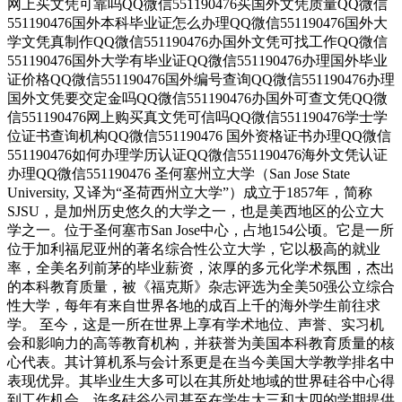
网上买文凭可靠吗QQ微信551190476买国外文凭质量QQ微信
551190476国外本科毕业证怎么办理QQ微信551190476国外大
学文凭真制作QQ微信551190476办国外文凭可找工作QQ微信
551190476国外大学有毕业证QQ微信551190476办理国外毕业
证价格QQ微信551190476国外编号查询QQ微信551190476办理
国外文凭要交定金吗QQ微信551190476办国外可查文凭QQ微
信551190476网上购买真文凭可信吗QQ微信551190476学士学
位证书查询机构QQ微信551190476 国外资格证书办理QQ微信
551190476如何办理学历认证QQ微信551190476海外文凭认证
办理QQ微信551190476 圣何塞州立大学（San Jose State
University, 又译为“圣荷西州立大学”）成立于1857年，简称
SJSU，是加州历史悠久的大学之一，也是美西地区的公立大
学之一。位于圣何塞市San Jose中心，占地154公顷。它是一所
位于加利福尼亚州的著名综合性公立大学，它以极高的就业
率，全美名列前茅的毕业薪资，浓厚的多元化学术氛围，杰出
的本科教育质量，被《福克斯》杂志评选为全美50强公立综合
性大学，每年有来自世界各地的成百上千的海外学生前往求
学。 至今，这是一所在世界上享有学术地位、声誉、实习机
会和影响力的高等教育机构，并获誉为美国本科教育质量的核
心代表。其计算机系与会计系更是在当今美国大学教学排名中
表现优异。其毕业生大多可以在其所处地域的世界硅谷中心得
到工作机会。许多硅谷公司甚至在学生大三和大四的学期提供