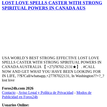
LOST LOVE SPELLS CASTER WITH STRONG
SPIRITUAL POWERS IN CANADA AUS
USA WORLD´S BEST STRONG EFFECTIVE LOST LOVE
SPELLS CASTER WITH STRONG SPIRITUAL POWERS IN
CANADA AUSTRALIA 【 +27)78702-2131★】 . #CALL
NOW AND GET WHAT YOU HAVE BEEN LOOKING FOR
IN LIFE, ??$?Call/whatsapp,+27787022131, In Washington??+?_?
lost love
Foros24h.com 2026
Contacto
-
Aviso Legal y Política de Privacidad
-
Modos de
Publicidad en Foros24h
Usuarios Online: