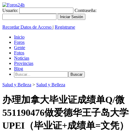
Usuario:
Contraseña:
Recordar Datos de Acceso
|
Registrarse
Inicio
Foros
Gente
Fotos
Noticias
Provincias
Blog
Salud y Belleza
>
Salud y Belleza
办理加拿大毕业证成绩单Q/微
551190476做爱德华王子岛大学
UPEI（毕业证+成绩单=文凭）