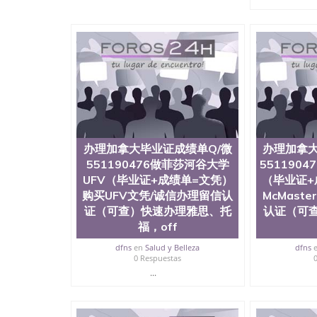
用。 四、办理流程农业科学院、艺术与建筑学
程学院、健康与人类发展学院、信息工程与科学
院排名在全美前十名，工学院排名在前十五名，
学位。学校的专业课程包括：会计学、MBA、
生物学、统计学、美术、电子工程、天文学、农
计、工商管理、材料科学、机械工程、航天工程
剧、市场营销、机械工程、计算机科学、物理学
定客户办理信息，给出操作方案； 2、补充毕业
4、预约递交时间，公司人员陪同客户本人一起去
给客户 6、客户确认收到结果，付余款。 我们
小，防伪结构（包括：水印，阴影底纹，钢印LOG
办理加拿大毕业证成绩单Q/微
办理加拿大
激光镭射，紫外荧光，温感，复印防伪）都有原
551190476做菲莎河谷大学
时和海外学校留学中介， 同时能做到与时俱进
551190
卡，结业证，录取通知书，在读证明等相关材料
UFV（毕业证+成绩单=文凭）
（毕业证+
版，尺寸大小，纸张材质，防伪技术等等，并在
购买UFV文凭/诚信办理留信认
McMast
势： 我们在保证合理定价的同时，坚持较高性
证（可查）快速办理雅思、托
认证（可
价比。 咨询顾问：Sam q/微信:551190476 Q
福，off
书，雅思，留学回国证明.
dfns
en
Salud y Belleza
dfns
公司专业制作、办理、仿制、成绩单文凭、改成
0 Respuestas
文凭、假文凭假毕业证假学历书制作、假制作、
...
认证、留服认证、使馆认证、使馆证明、使馆留
认证、留学生学历认证、留学生学位认证、英国
历、新西兰学历认证等q:551190476 微信：55119