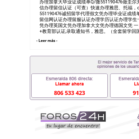
办理加拿大毕业证成绩单Q/微551190476做圭尔夫
信办理留信认证（可查）快速办理雅思、托福，offer,制作
551190476诚招留学代理假文凭办理毕业证
留信网认证办理留服认证办理学历认证办理学生
凭办理英国文凭办理加拿大文凭办理德国文凭 一
+教育部认证,录取通知书，雅思。（全套留学回
雅思、托福，OFFER，在读证明，学生卡等留
- Leer más -
到）。 注：上述材料，随时都可以安排办理，
户要求安排。 国内找工作假的毕业证可以用吗5511
要定居国外需要办理什么材料551190476入职事
位需要些什么材料551190476办理假毕业证在国
有正常毕业怎么办理毕业证,没毕业可以办学历认
551190476您是否因为递交材料不齐而被拒之门
认证在校挂科了不想读了,成绩不理想毕不了业怎么办
生文凭551190476如何办理本科/硕士毕业证551
551190476国外本科毕业证怎么办理5511904
806 533 423
91
551190476哪里可以制作美国毕业证5511904
毕业证551190476哪里可以办理加拿大毕业证551
哪里可以办理水印成绩单551190476哪里可以修改
551190476假文凭网上能查到吗551190476 
551190476国外毕业证去哪认证QQ微信551190
微信551190476快速代办国外毕业证QQ微信551
认证QQ微信551190476国外文凭回国认证QQ微信5
证明QQ微信551190476 国外烫金照片QQ微信55