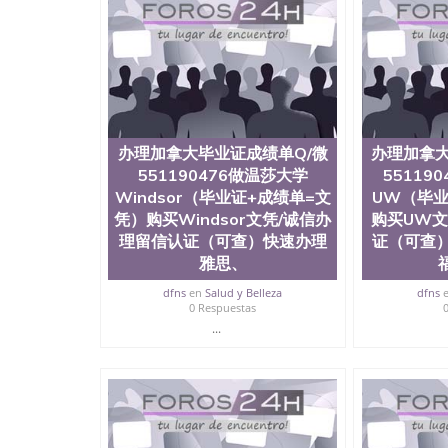
University）圣何塞州立大学毕业证（San Jose St
University）圣何塞州立大学成绩单（San Jose Sta
University）圣何塞州立大学成绩单（San Jose S
State University）圣何塞州立大学（San Jose St
University）圣何塞州立大学（ San Jose State Un
圣何塞州立大学文凭（San Jose State Universit
圣何塞州立大学文凭（San Jose State Universit
塞州立大学学历（San Jose State University）
办理加拿大毕业证成绩单Q/微
办理加拿大
大学学历（San Jose State University）圣何塞
551190476做温莎大学
55119
（San Jose State University）圣何塞州立大学（S
Windsor（毕业证+成绩单=文
UW（毕业
State University）圣何塞州立大学学位证（San J
State University）圣何塞州立大学学位证（San Jos
凭）购买Windsor文凭/诚信办
购买UW文
University）圣何塞州立大学（San Jose State Un
理留信认证（可查）快速办理
证（可查
何塞州立大学（San Jose State University）圣
雅思、
福
立大学学位证（San Jose State University）圣
立大学结业证（San Jose State University）圣
dfns
en
Salud y Belleza
dfns
0 Respuestas
立大学学位证（San Jose State University）圣
...
立大学学历证书（San Jose State University）
塞州立大学学历证书（San Jose State Unive
读CQU中央昆士兰大学学历 绩单购买学位证书
学历offieUniversityofSouthernQueens
央昆士兰大学学历成绩单购买学位证书/澳洲读
理加拿大毕业证成绩单Q/微551190476做圭尔夫大
办理留信认证（可查）快速办理雅思、托福，offer,制作加