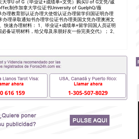
大学U of G（毕业证+成绩单=文凭）购买U of G文凭/诚
加拿大学位证书University of GuelphQ/薇
成绩单办理教育部认证办理大使馆认证办理留学归国证明办理
卡办理录取通知书办理学位证书办理美国文凭办理澳洲文
、快速办理材料： 1、毕业证+成绩单+留学回国人员证明
国必备证明材料，给父母及亲朋好友一份完美交代）； 2、
学相关材料（申请学校、转学，甚至是申请工签都可以用
毕业证成绩单，学校，专业，学位，毕业时间都可以根据客
90476假的毕业证成绩单可以办学历认证吗551190476
业单位/国企假的毕业证会查吗551190476入职国企/事业单
内能用吗, 挂科拿不到毕业证怎么办, 毕业证丢了怎么办, 没
证吗,您是否因为中途辍学、挂科而没有正常毕业
外551190476您是否因没正常毕业而导致回国得不到教育部
551190476找工作没有文凭怎么办,怎么办理本科/研究
190476网上买文凭可靠吗551190476哪里可以买国外文凭
76国外大学文凭可以打工作吗551190476怎么办理 外假毕业证
0 616 159
1-305-507-8029
76哪里可以办理澳洲毕业证551190476留学生在哪里可以买假
190476申请学校办理假的毕业证成绩单可以吗551190476
成绩单GPA分数551190476假毕业证能查出来吗
如何拿到国外毕业证QQ微信551190476办假大学毕业证QQ微信
476找毕业证封皮QQ微信551190476国外毕业证外壳定制QQ
190476快速拿到国外文凭QQ微信551190476国外留学文凭
51190476泰国文凭办理QQ微信551190476法国留学回国
1190476外国文凭在中国有用吗QQ微信551190476德国留学