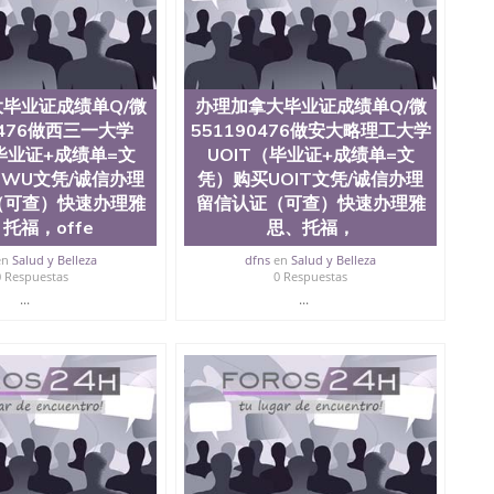
毕业证成绩单Q/微
办理加拿大毕业证成绩单Q/微
0476做西三一大学
551190476做安大略理工大学
毕业证+成绩单=文
UOIT（毕业证+成绩单=文
WU文凭/诚信办理
凭）购买UOIT文凭/诚信办理
（可查）快速办理雅
留信认证（可查）快速办理雅
托福，offe
思、托福，
en
Salud y Belleza
dfns
en
Salud y Belleza
0 Respuestas
0 Respuestas
...
...