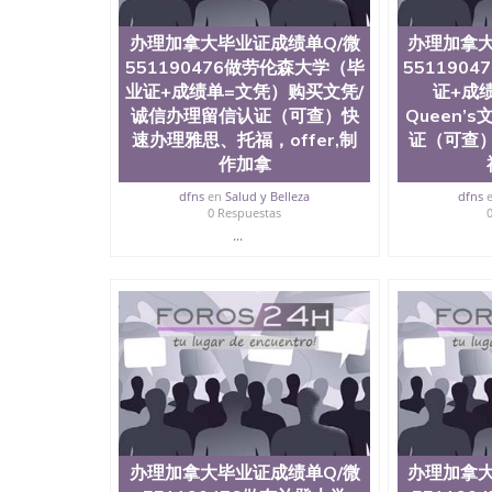
办理加拿大毕业证成绩单Q/微
办理加拿大
551190476做劳伦森大学（毕
551190
业证+成绩单=文凭）购买文凭/
证+成
诚信办理留信认证（可查）快
Queen’
速办理雅思、托福，offer,制
证（可查
作加拿
dfns
en
Salud y Belleza
dfns
0 Respuestas
...
办理加拿大毕业证成绩单Q/微
办理加拿大