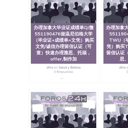
办理加拿大毕业证成绩单Q/微
办理加拿大
551190476做温尼伯格大学
55119
（毕业证+成绩单=文凭）购买
TWU（
文凭/诚信办理留信认证（可
凭）购买T
查）快速办理雅思、托福，
留信认证
offer,制作加
思、
dfns
en
Salud y Belleza
dfns
0 Respuestas
...