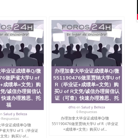
微信551190476国外硕士文凭办理QQ微信551190476 网
量QQ微信551190476国外本科毕业证怎么办理QQ微信
0476办国外文凭可找工作QQ微信551190476国外大学有毕业
51190476国外编号查询QQ微信551190476办理国外文凭
信551190476网上购买真文凭可信吗QQ微信551190476
资格证书办理QQ微信551190476如何办理学历认证QQ微信
塞州立大学（San Jose State University, 又译为“圣荷
是加州历史悠久的大学之一，也是美西地区的公立大学之一。
顷。它是一所位于加利福尼亚州的著名综合性公立大学，它以极
多元化学术氛围，杰出的本科教育质量，被《福克斯》杂
世界各地的成百上千的海外学生前往求学。 至今，这是一
响力的高等教育机构，并获誉为美国本科教育质量的核心
毕业证成绩单Q/微
办理加拿大毕业证成绩单Q/微
教学排名中表现优异。其毕业生大多可以在其所处地域的
476做萨省大学U of
551190476做里贾纳大学U of
在学生大三和大四的学期提供许多相应科系的实习机会。
+成绩单=文凭）购
R（毕业证+成绩单=文凭）购
(CSU), 圣何塞州立大学都占据着加州所有大学中的地理
S文凭/诚信办理留信认
买U of R文凭/诚信办理留信认
lley), 于附近的旧金山-圣何塞地区为全美的重要科技中心。约
）快速办理雅思、托
证（可查）快速办理雅思、托
士学科，并有来自世界60余国的学生来此就读。其有名的科
术设计，和航空学等，深受性肯定及好评；而各种大学部
福
dfns
en
Salud y Belleza
人士前来研究与学习。 二、办理流程： 1、收集客户办
0 Respuestas
en
Salud y Belleza
账转制作点做电子图； 4、电子图做好发给客户确认； 5、
办理加拿大毕业证成绩单Q/微
0 Respuestas
照或者视频确认再付余款； 7、快递给客户（国内顺丰，国
551190476做里贾纳大学U of R（毕业证
毕业证成绩单Q/微
教育部学历学位认证，留服真实存档可查，存档。 2、留学回
+成绩单=文凭）购买U of...
做萨省大学U of S（毕业证
查。 3、留信网真实可查认证办理，存档可查，终身受
文凭）购买U of...