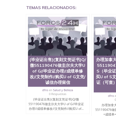
回国证明QQ微信551190476爱尔兰留学回国证明QQ
TEMAS RELACIONADOS:
上买文凭可靠吗QQ微信551190476买国外文凭质
551190476国外大学文凭真制作QQ微信55119
证QQ微信551190476办理国外毕业证价格QQ微信5
要交定金吗QQ微信551190476办国外可查文凭QQ微
学士学位证书查询机构QQ微信551190476 国外
551190476海外文凭认证办理QQ微信551190476 圣何
西州立大学”）成立于1857年，简称SJSU，
位于圣何塞市San Jose中心，占地154公
高的就业率，全美名列前茅的毕业薪资，浓厚的
志评选为全美50强公立综合性大学，每年有来自
所在世界上享有学术地位、声誉、实习机会和影
{毕业证出售}{复刻文凭证书}Q/
办理加拿大
代表。其计算机系与会计系更是在当今美国大学
微551190476做圭尔夫大学U
551190
世界硅谷中心得到工作机会。许多硅谷公司甚至
of G//毕业证办理//成绩单修
S（毕业证
无论是加州大学系统(UC)，还是加州州立大学系统
改//文凭制作//购买U of G文凭/
买U of 
位置。 圣何塞州立大学座落于硅谷(Silicon Va
诚信办理留信
证（可查
有学生三万人，超过134种学士学科和65个硕
系如计算机科学，电子工程学，工商管理学，艺
dfns
en
Salud y Belleza
和研究所的商学课程也吸引了众多不同国家的专业
0 Respuestas
dfns
理信息； 2、客户付定金下单； 3、公司确认到
{毕业证出售}{复刻文凭证书}Q/微
电子图确认好转成品部做成品； 6、成品做好拍
551190476做圭尔夫大学U of G//毕业证
办理加拿大
外DHL）。 三、真实网上可查的证明材料 1、
办理//成绩单修改//文凭制作//购买U of...
551190476
国人员证明（使馆认证），使馆网站真实存档可
+成绩单=