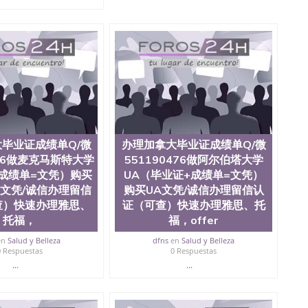
院、商学院、交流学院、地球及物质科学院、教育学院、工
学院、人文学院、护理学院、科学学院等。学校的教育学
且继续攀升中。纽约大学为学生们提供本科、硕士及博士
财务、教育、建筑工程、经济、医学、护理、文学、音乐、
业、环境污染控制、历史、电气工程、生物工程、建筑设
、土木工程、数学、化学、英语、社会科学、心理学、戏
、人工智能、商科、金融专业 1、客户提供相关材料，确
证成绩单等相关材料； 3、留服注册申请账号，付定金；
留服递交材料； 5、等待结果，完成结果书留服直接邮寄
对海外大学及学院的毕业证成绩单所使用的材料，尺寸大
O烫金烫银，LOGO烫金烫银复合重叠。 文字图案浮雕，
毕业证成绩单Q/微
办理加拿大毕业证成绩单Q/微
版本文凭对照。质量得到了广大海外客户群体的认可，同
，及时掌握各大院校的（毕业证，成绩单，资格证，学生
476做麦克马斯特大学
551190476做阿尔伯塔大学
）的版本更新信息， 能够在时间掌握的海外学历文凭的样
成绩单=文凭）购买
UA（毕业证+成绩单=文凭）
时间收集到原版实物，以求达到客户的需求。 我们的优
er文凭/诚信办理留信
购买UA文凭/诚信办理留信认
价比，通过品质和效率不断优化，为您倾情诠释什么是高性
查）快速办理雅思、
证（可查）快速办理雅思、托
/微信:551190476办理毕业证成绩单、教育部认证,录取通知
托福，
福，offer
en
Salud y Belleza
dfns
en
Salud y Belleza
绩、教育部学历学位认证、毕业证、成绩单、文凭、学历
0 Respuestas
0 Respuestas
办理、仿制学位证书、毕业证文凭、文凭毕业证、毕业证
...
...
学回国人员证明、留学生认证、学历认证、文凭认证学位
文凭学历、美国文凭学历、澳洲文凭学历、加拿大文凭学
0476 圣何塞州立大学毕业证（San Jose State