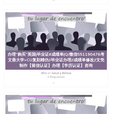
名综合性公立大学，它以极高的就业率，全美名列前
茅的毕业薪资，浓厚的多元化学术氛围，杰出的本科
教育质量，被《福克斯》杂志评选为全美50强公立综
合性大学，每年有来自世界各地的成百上千的海外学
生前往求学。 至今，这是一所在世界上享有学术地
位、声誉、实习机会和影响力的高等教育机构，并获
誉为美国本科教育质量的核心代表。其计算机系与会
计系更是在当今美国大学教学排名中表现优异。其毕
业生大多可以在其所处地域的世界硅谷中心得到工作
机会。许多硅谷公司甚至在学生大三和大四的学期提
供许多相应科系的实习机会。无论是加州大学系统
办理“购买”英国|毕业证#成绩单|Q/微信551190476考
(UC)，还是加州州立大学系统(CSU), 圣何塞州立大学
都占据着加州所有大学中的地理位置。 圣何塞州立大
文垂大学>CU复刻精仿//毕业证办理//成绩单修改//文凭
学座落于硅谷(Silicon Valley), 于附近的旧金山-圣何塞
制作【留信认证】办理【学历认证】咨询
地区为全美的重要科技中心。约有学生三万人，超过
dfns
en
Salud y Belleza
134种学士学科和65个硕士学科，并有来自世界60余
0 Respuestas
国的学生来此就读。其有名的科系如计算机科学，电
...
子工程学，工商管理学，艺术设计，和航空学等，深
受性肯定及好评；而各种大学部和研究所的商学课程
也吸引了众多不同国家的专业人士前来研究与学习。
二、办理流程： 1、收集客户办理信息； 2、客户付
定金下单； 3、公司确认到账转制作点做电子图；
4、电子图做好发给客户确认； 5、电子图确认好转成
品部做成品； 6、成品做好拍照或者视频确认再付余