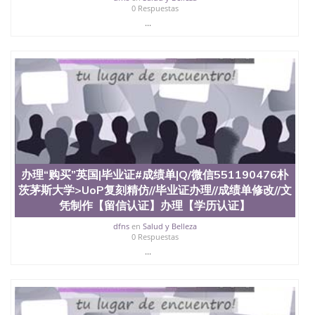
业找人做文凭学位qq微信551190476澳洲读CQU中央
0 Respuestas
昆士兰大学学历成绩单购买学位证书/澳洲读本科硕
...
士做文凭/购买澳洲大学毕业证成绩单假文凭学历办
理“购买”英国|毕业证#成绩单|Q/微信551190476诺丁
汉大学>UoN复刻精仿//毕业证办理//成绩单修改//文
凭制作【留信认证】办理【学历认证】咨询University
of Nottingham
办理“购买”英国|毕业证#成绩单|Q/微信551190476朴
茨茅斯大学>UoP复刻精仿//毕业证办理//成绩单修改//文
凭制作【留信认证】办理【学历认证】
dfns
en
Salud y Belleza
0 Respuestas
...