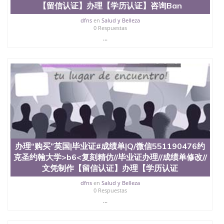
6、客户确认收到结果，付余款。 我们对海外大学及
【留信认证】办理【学历认证】咨询Ban
学院的毕业证成绩单所使用的材料，尺寸大小，防伪
结构（包括：水印，阴影底纹，钢印LOGO烫金烫
dfns
en
Salud y Belleza
0 Respuestas
银，LOGO烫金烫银复合重叠。 文字图案浮雕，激光
...
镭射，紫外荧光，温感，复印防伪）都有原版本文凭
对照。质量得到了广大海外客户群体的认可，同时和
海外学校留学中介， 同时能做到与时俱进，及时掌握
各大院校的（毕业证，成绩单，资格证，学生卡，结
业证，录取通知书，在读证明等相关材料）的版本更
新信息， 能够在时间掌握的海外学历文凭的样版，尺
寸大小，纸张材质，防伪技术等等，并在时间收集到
原版实物，以求达到客户的需求。 我们的优势： 我
们在保证合理定价的同时，坚持较高性价比，通过品
质和效率不断优化，为您倾情诠释什么是高性价比。
咨询顾问：Sam q/微信:551190476 Q/微
信:551190476办理毕业证成绩单、教育部认证,录取通
办理“购买”英国|毕业证#成绩单|Q/微信551190476约
知书，雅思，留学回国证明.
克圣约翰大学>b6<复刻精仿//毕业证办理//成绩单修改//
文凭制作【留信认证】办理【学历认证
公司专业制作、办理、仿制、成绩单文凭、改成绩、
教育部学历学位认证、毕业证、成绩单、文凭、学历
dfns
en
Salud y Belleza
文凭、假文凭假毕业证假学历书制作、假制作、办
0 Respuestas
理、仿制学位证书、毕业证文凭、文凭毕业证、毕业
...
证认证、留服认证、使馆认证、使馆证明、使馆留学
回国人员证明、留学生认证、学历认证、文凭认证学