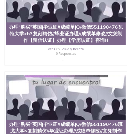
款； 7、快递给客户（国内顺丰，国外DHL）。 三、
真实网上可查的证明材料 1、教育部学历学位认证，
留服真实存档可查，存档。 2、留学回国人员证明
（使馆认证），使馆网站真实存档可查。 3、留信网
真实可查认证办理，存档可查，终身受用。 四、办理
办理“购买”英国|毕业证#成绩单|Q/微信551190476瓦
流程农业科学院、艺术与建筑学院、商学院、交流学
特大学>b3复刻精仿//毕业证办理//成绩单修改//文凭制
院、地球及物质科学院、教育学院、工程学院、健康
作【留信认证】办理【学历认证】咨询H
与人类发展学院、信息工程与科学学院、人文学院、
护理学院、科学学院等。学校的教育学院排名在全美
dfns
en
Salud y Belleza
0 Respuestas
前十名，工学院排名在前十五名，且继续攀升中。纽
...
约大学为学生们提供本科、硕士及博士学位。学校的
专业课程包括：会计学、MBA、财务、教育、建筑工
程、经济、医学、护理、文学、音乐、生物学、统计
学、美术、电子工程、天文学、农业、环境污染控
制、历史、电气工程、生物工程、建筑设计、工商管
理、材料科学、机械工程、航天工程、土木工程、数
学、化学、英语、社会科学、心理学、戏剧、市场营
销、机械工程、计算机科学、物理学、人工智能、商
科、金融专业 1、客户提供相关材料，确定客户办理
信息，给出操作方案； 2、补充毕业证成绩单等相关
材料； 3、留服注册申请账号，付定金； 4、预约递
交时间，公司人员陪同客户本人一起去留服递交材
办理“购买”英国|毕业证#成绩单|Q/微信551190476班
料； 5、等待结果，完成结果书留服直接邮寄给客户
戈大学>复刻精仿//毕业证办理//成绩单修改//文凭制作