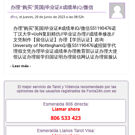
办理“购买”英国|毕业证#成绩单|Q/微信
551190476诺丁汉大学>UoN复刻精仿//毕
, el Jueves, 29 de Junio de 2023 a las 08:52h
dfns
业证办理//成绩单修改//文凭制作【留信认
办理“购买”英国|毕业证#成绩单|Q/微信551190476诺
证】办理【学历认证】咨
丁汉大学>UoN复刻精仿//毕业证办理//成绩单修改//
文凭制作【留信认证】办理【学历认证】咨询
University of NottinghamQ/薇551190476诚招留学代
理假文凭办理毕业证成绩单办理教育部认证办理大使
馆认证办理留学归国证明办理留信网认证办理留服认
证办理学历认证办理学生卡办理录取通知书办理学位
- Leer más -
证书办理美国文凭办理澳洲文凭办理英国文凭办理加
拿大文凭办理德国文凭 一、快速办理材料： 1、毕业
证+成绩单+留学回国人员证明+教育部认证,录取通知
书，雅思。（全套留学回国必备证明材料，给父母及
亲朋好友一份完美交代）； 2、雅思、托福，
OFFER，在读证明，学生卡等留学相关材料（申请学
校、转学，甚至是申请工签都可以用到）。 注：上述
材料，随时都可以安排办理，毕业证成绩单，学校，
专业，学位，毕业时间都可以根据客户要求安排。 国
806 533 423
内找工作假的毕业证可以用吗551190476假的毕业证
成绩单可以办学历认证吗551190476要定居国外需要
办理什么材料551190476入职事业单位/国企假的毕业