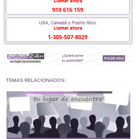
证会查吗551190476入职国企/事业单位需要些什么材
料551190476办理假毕业证在国内能用吗, 挂科拿不到
910 616 159
毕业证怎么办, 毕业证丢了怎么办, 没有正常毕业怎么
办理毕业证,没毕业可以办学历认证吗,您是否因为中
途辍学、挂科而没有正常毕业551190476您是否因为
递交材料不齐而被拒之门外551190476您是否因没正
1-305-507-8029
常毕业而导致回国得不到教育部认证在校挂科了不想
读了,成绩不理想毕不了业怎么办551190476找工作没
有文凭怎么办,怎么办理本科/研究生文凭551190476
如何办理本科/硕士毕业证551190476网上买文凭可靠
吗551190476哪里可以买国外文凭551190476国外本
科毕业证怎么办理551190476国外大学文凭可以打工
作吗551190476怎么办理 外假毕业证551190476哪里
可以制作美国毕业证551190476哪里可以办理澳洲毕
TEMAS RELACIONADOS:
业证551190476留学生在哪里可以买假毕业证
551190476哪里可以办理加拿大毕业证551190476申
请学校办理假的毕业证成绩单可以吗551190476哪里
可以办理水印成绩单551190476哪里可以修改成绩单
GPA分数551190476假毕业证能查出来吗551190476
假文凭网上能查到吗551190476 如何拿到国外毕业证
QQ微信551190476办假大学毕业证QQ微信551190476
国外毕业证去哪认证QQ微信551190476找毕业证封皮
QQ微信551190476国外毕业证外壳定制QQ微信
551190476快速代办国外毕业证QQ微信551190476快