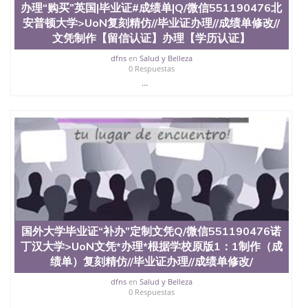
办理“购买”英国|毕业证#成绩单|Q/微信551190476北
速拿到国外文凭QQ微信551190476国外留学文凭认证
安普顿大学>UoN复刻精仿//毕业证办理//成绩单修改//
QQ微信551190476国外文凭回国认证QQ微信
551190476泰国文凭办理QQ微信551190476法国留学
文凭制作【留信认证】办理【学历认证】
回国证明QQ微信551190476 国外烫金照片QQ微信
dfns
en
Salud y Belleza
551190476外国文凭在中国有用吗QQ微信551190476
0 Respuestas
德国留学回国证明QQ微信551190476爱尔兰留学回国
...
证明QQ微信551190476国外硕士文凭办理QQ微信
551190476 网上买文凭可靠吗QQ微信551190476买国
外文凭质量QQ微信551190476国外本科毕业证怎么办
理QQ微信551190476国外大学文凭真制作QQ微信
551190476办国外文凭可找工作QQ微信551190476国
外大学有毕业证QQ微信551190476办理国外毕业证价
格QQ微信551190476国外编号查询QQ微信551190476
办理国外文凭要交定金吗QQ微信551190476办国外可
查文凭QQ微信551190476网上购买真文凭可信吗QQ
微信551190476学士学位证书查询机构QQ微信
551190476 国外资格证书办理QQ微信551190476如何
国外大学毕业证“补办”定制文凭Q/微信551190476诺
办理学历认证QQ微信551190476海外文凭认证办理
丁汉大学>UoN文凭*办理*根据学校原版1：1制作（成
QQ微信551190476 圣何塞州立大学（San Jose State
University, 又译为“圣荷西州立大学”）成立于1857
绩单）复刻精仿//毕业证办理//成绩单修改/
年，简称SJSU，是加州历史悠久的大学之一，也是美
dfns
en
Salud y Belleza
西地区的公立大学之一。位于圣何塞市San Jose中
0 Respuestas
心，占地154公顷。它是一所位于加利福尼亚州的著
...