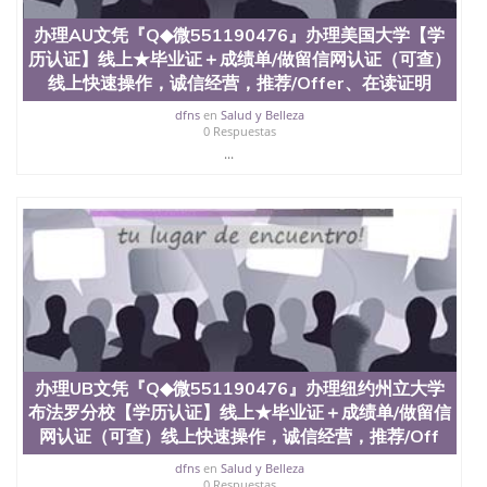
科、金融专业 1、客户提供相关材料，确定客户办理
信息，给出操作方案； 2、补充毕业证成绩单等相关
办理AU文凭『Q◆微551190476』办理美国大学【学
材料； 3、留服注册申请账号，付定金； 4、预约递
历认证】线上★毕业证＋成绩单/做留信网认证（可查）
交时间，公司人员陪同客户本人一起去留服递交材
线上快速操作，诚信经营，推荐/Offer、在读证明
料； 5、等待结果，完成结果书留服直接邮寄给客户
6、客户确认收到结果，付余款。 我们对海外大学及
dfns
en
Salud y Belleza
0 Respuestas
学院的毕业证成绩单所使用的材料，尺寸大小，防伪
...
结构（包括：水印，阴影底纹，钢印LOGO烫金烫
银，LOGO烫金烫银复合重叠。 文字图案浮雕，激光
镭射，紫外荧光，温感，复印防伪）都有原版本文凭
对照。质量得到了广大海外客户群体的认可，同时和
海外学校留学中介， 同时能做到与时俱进，及时掌握
各大院校的（毕业证，成绩单，资格证，学生卡，结
业证，录取通知书，在读证明等相关材料）的版本更
新信息， 能够在时间掌握的海外学历文凭的样版，尺
寸大小，纸张材质，防伪技术等等，并在时间收集到
原版实物，以求达到客户的需求。 我们的优势： 我
们在保证合理定价的同时，坚持较高性价比，通过品
质和效率不断优化，为您倾情诠释什么是高性价比。
办理UB文凭『Q◆微551190476』办理纽约州立大学
咨询顾问：Sam q/微信:551190476 Q/微
布法罗分校【学历认证】线上★毕业证＋成绩单/做留信
信:551190476办理毕业证成绩单、教育部认证,录取通
网认证（可查）线上快速操作，诚信经营，推荐/Off
知书，雅思，留学回国证明.
dfns
en
Salud y Belleza
公司专业制作、办理、仿制、成绩单文凭、改成绩、
0 Respuestas