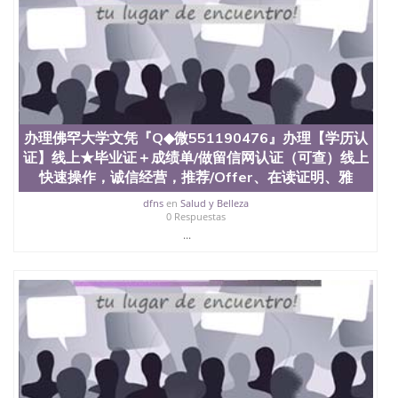
受性肯定及好评；而各种大学部和研究所的商学课程
也吸引了众多不同国家的专业人士前来研究与学习。
二、办理流程： 1、收集客户办理信息； 2、客户付
定金下单； 3、公司确认到账转制作点做电子图；
4、电子图做好发给客户确认； 5、电子图确认好转成
品部做成品； 6、成品做好拍照或者视频确认再付余
款； 7、快递给客户（国内顺丰，国外DHL）。 三、
真实网上可查的证明材料 1、教育部学历学位认证，
留服真实存档可查，存档。 2、留学回国人员证明
办理佛罕大学文凭『Q◆微551190476』办理【学历认
（使馆认证），使馆网站真实存档可查。 3、留信网
证】线上★毕业证＋成绩单/做留信网认证（可查）线上
真实可查认证办理，存档可查，终身受用。 四、办理
快速操作，诚信经营，推荐/Offer、在读证明、雅
流程农业科学院、艺术与建筑学院、商学院、交流学
院、地球及物质科学院、教育学院、工程学院、健康
dfns
en
Salud y Belleza
0 Respuestas
与人类发展学院、信息工程与科学学院、人文学院、
...
护理学院、科学学院等。学校的教育学院排名在全美
前十名，工学院排名在前十五名，且继续攀升中。纽
约大学为学生们提供本科、硕士及博士学位。学校的
专业课程包括：会计学、MBA、财务、教育、建筑工
程、经济、医学、护理、文学、音乐、生物学、统计
学、美术、电子工程、天文学、农业、环境污染控
制、历史、电气工程、生物工程、建筑设计、工商管
理、材料科学、机械工程、航天工程、土木工程、数
学、化学、英语、社会科学、心理学、戏剧、市场营
销、机械工程、计算机科学、物理学、人工智能、商