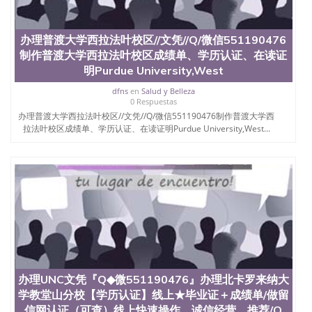
GPA分数551190476假毕业证能查出来吗551190476
假文凭网上能查到吗551190476 如何拿到国外毕业证
QQ微信551190476办假大学毕业证QQ微信551190476
办理普渡大学西拉法叶校区//文凭//Q/微信551190476
国外毕业证去哪认证QQ微信551190476找毕业证封皮
制作普渡大学西拉法叶校区成绩单、学历认证、在读证
QQ微信551190476国外毕业证外壳定制QQ微信
551190476快速代办国外毕业证QQ微信551190476快
明Purdue University,West
速拿到国外文凭QQ微信551190476国外留学文凭认证
dfns
en
Salud y Belleza
QQ微信551190476国外文凭回国认证QQ微信
0 Respuestas
551190476泰国文凭办理QQ微信551190476法国留学
办理普渡大学西拉法叶校区//文凭//Q/微信551190476制作普渡大学西
回国证明QQ微信551190476 国外烫金照片QQ微信
拉法叶校区成绩单、学历认证、在读证明Purdue University,West...
551190476外国文凭在中国有用吗QQ微信551190476
德国留学回国证明QQ微信551190476爱尔兰留学回国
证明QQ微信551190476国外硕士文凭办理QQ微信
551190476 网上买文凭可靠吗QQ微信551190476买国
外文凭质量QQ微信551190476国外本科毕业证怎么办
理QQ微信551190476国外大学文凭真制作QQ微信
551190476办国外文凭可找工作QQ微信551190476国
外大学有毕业证QQ微信551190476办理国外毕业证价
格QQ微信551190476国外编号查询QQ微信551190476
办理国外文凭要交定金吗QQ微信551190476办国外可
查文凭QQ微信551190476网上购买真文凭可信吗QQ
办理UNC文凭『Q◆微551190476』办理北卡罗来纳大
微信551190476学士学位证书查询机构QQ微信
学教堂山分校【学历认证】线上★毕业证＋成绩单/做留
551190476 国外资格证书办理QQ微信551190476如何
办理学历认证QQ微信551190476海外文凭认证办理
信网认证（可查）线上快速操作，诚信经营，推荐/O