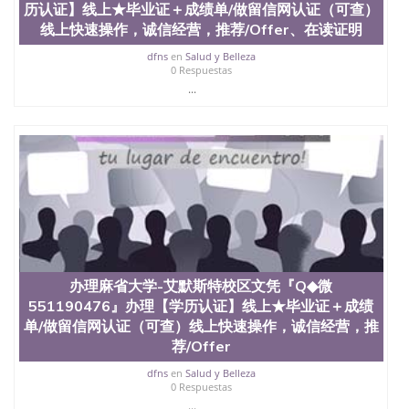
历认证】线上★毕业证＋成绩单/做留信网认证（可查）
（San Jose State University）澳洲读书未毕业找人做
文凭学位qq微信551190476澳洲读CQU中央昆士兰大
线上快速操作，诚信经营，推荐/Offer、在读证明
学学历 绩单购买学位证书/澳洲读本科硕士做文凭/购
dfns
en
Salud y Belleza
买澳洲大学毕业证成绩单假文凭学历
0 Respuestas
offieUniversityofSouthernQueensland 澳洲读书未毕
...
业找人做文凭学位qq微信551190476澳洲读CQU中央
昆士兰大学学历成绩单购买学位证书/澳洲读本科硕
士做文凭/购买澳洲大学毕业证成绩单假文凭学历办
理普渡大学西拉法叶校区文凭『Q◆微551190476』办
理普渡大学西拉法叶校区【学历认证】线上★毕业证
＋成绩单/做留信网认证（可查）线上快速操作，诚
信经营，推荐/Offer、在读证明、雅思托福成绩单/★
各类英文材料/制作，购买成绩单，购买假文凭，购
买假学位证，制造假国外大学文凭Purdue
University,West Lafayette
办理麻省大学-艾默斯特校区文凭『Q◆微
551190476』办理【学历认证】线上★毕业证＋成绩
单/做留信网认证（可查）线上快速操作，诚信经营，推
荐/Offer
dfns
en
Salud y Belleza
0 Respuestas
...