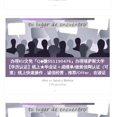
教育部学历学位认证、毕业证、成绩单、文凭、学历
...
文凭、假文凭假毕业证假学历书制作、假制作、办
理、仿制学位证书、毕业证文凭、文凭毕业证、毕业
证认证、留服认证、使馆认证、使馆证明、使馆留学
回国人员证明、留学生认证、学历认证、文凭认证学
位认证、留学生学历认证、留学生学位认证、英国文
凭学历、美国文凭学历、澳洲文凭学历、加拿大文凭
学历、新西兰学历认证等q:551190476 微信：
551190476 圣何塞州立大学毕业证（San Jose State
University）圣何塞州立大学毕业证（San Jose State
University）圣何塞州立大学毕业证（San Jose State
University）圣何塞州立大学成绩单（San Jose State
办理KU文凭『Q◆微551190476』办理堪萨斯大学
University）圣何塞州立大学成绩单（ San Jose State
【学历认证】线上★毕业证＋成绩单/做留信网认证（可
University）圣何塞州立大学成绩单（San Jose State
查）线上快速操作，诚信经营，推荐/Offer、在读证
University）成绩单圣何塞州立大学文凭（San Jose
State University）圣何塞州立大学（San Jose State
dfns
en
Salud y Belleza
University）圣何塞州立大学（San Jose State
0 Respuestas
University）圣何塞州立大学（ San Jose State
...
University）圣何塞州立大学（San Jose State
University）圣何塞州立大学文凭（San Jose State
University）圣何塞州立大学文凭（San Jose State
University）文凭圣何塞州立大学文凭（San Jose
State University）圣何塞州立大学学历（ San Jose