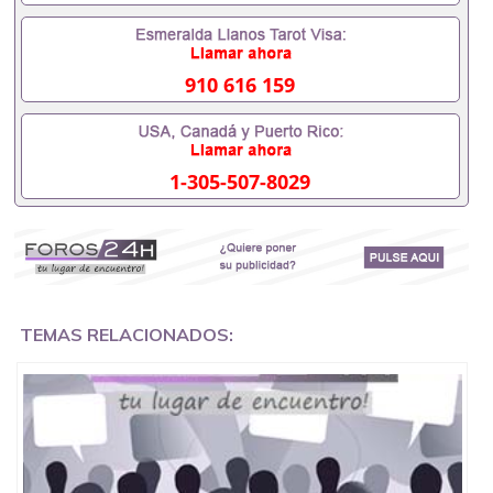
材料，随时都可以安排办理，毕业证成绩单，学校，
专业，学位，毕业时间都可以根据客户要求安排。 国
内找工作假的毕业证可以用吗551190476假的毕业证
成绩单可以办学历认证吗551190476要定居国外需要
910 616 159
办理什么材料551190476入职事业单位/国企假的毕业
证会查吗551190476入职国企/事业单位需要些什么材
料551190476办理假毕业证在国内能用吗, 挂科拿不到
毕业证怎么办, 毕业证丢了怎么办, 没有正常毕业怎么
1-305-507-8029
办理毕业证,没毕业可以办学历认证吗,您是否因为中
途辍学、挂科而没有正常毕业551190476您是否因为
递交材料不齐而被拒之门外551190476您是否因没正
常毕业而导致回国得不到教育部认证在校挂科了不想
读了,成绩不理想毕不了业怎么办551190476找工作没
有文凭怎么办,怎么办理本科/研究生文凭551190476
如何办理本科/硕士毕业证551190476网上买文凭可靠
吗551190476哪里可以买国外文凭551190476国外本
TEMAS RELACIONADOS:
科毕业证怎么办理551190476国外大学文凭可以打工
作吗551190476怎么办理 外假毕业证551190476哪里
可以制作美国毕业证551190476哪里可以办理澳洲毕
业证551190476留学生在哪里可以买假毕业证
551190476哪里可以办理加拿大毕业证551190476申
请学校办理假的毕业证成绩单可以吗551190476哪里
可以办理水印成绩单551190476哪里可以修改成绩单