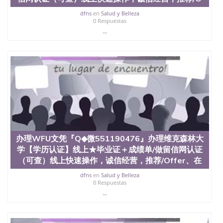
QQ微信551190476 圣何塞州立大学（San Jose State
dfns
en
Salud y Belleza
University, 又译为“圣荷西州立大学”）成立于1857
0 Respuestas
年，简称SJSU，是加州历史悠久的大学之一，也是美
...
西地区的公立大学之一。位于圣何塞市San Jose中
心，占地154公顷。它是一所位于加利福尼亚州的著
名综合性公立大学，它以极高的就业率，全美名列前
茅的毕业薪资，浓厚的多元化学术氛围，杰出的本科
教育质量，被《福克斯》杂志评选为全美50强公立综
合性大学，每年有来自世界各地的成百上千的海外学
生前往求学。 至今，这是一所在世界上享有学术地
位、声誉、实习机会和影响力的高等教育机构，并获
誉为美国本科教育质量的核心代表。其计算机系与会
计系更是在当今美国大学教学排名中表现优异。其毕
业生大多可以在其所处地域的世界硅谷中心得到工作
办理WFU文凭『Q◆微551190476』办理维克森林大
机会。许多硅谷公司甚至在学生大三和大四的学期提
供许多相应科系的实习机会。无论是加州大学系统
学【学历认证】线上★毕业证＋成绩单/做留信网认证
(UC)，还是加州州立大学系统(CSU), 圣何塞州立大学
（可查）线上快速操作，诚信经营，推荐/Offer、在
都占据着加州所有大学中的地理位置。 圣何塞州立大
dfns
en
Salud y Belleza
学座落于硅谷(Silicon Valley), 于附近的旧金山-圣何塞
0 Respuestas
地区为全美的重要科技中心。约有学生三万人，超过
...
134种学士学科和65个硕士学科，并有来自世界60余
国的学生来此就读。其有名的科系如计算机科学，电
子工程学，工商管理学，艺术设计，和航空学等，深