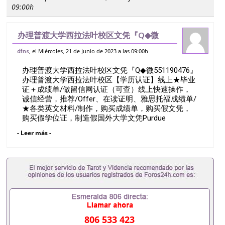
09:00h
办理普渡大学西拉法叶校区文凭『Q◆微
551190476』办理普渡大学西拉法叶校区
, el Miércoles, 21 de Junio de 2023 a las 09:00h
dfns
【学历认证】线上★毕业证＋成绩单/做留
办理普渡大学西拉法叶校区文凭『Q◆微551190476』
信网认证（可查）线上快速操作，诚信经营
办理普渡大学西拉法叶校区【学历认证】线上★毕业
证＋成绩单/做留信网认证（可查）线上快速操作，
诚信经营，推荐/Offer、在读证明、雅思托福成绩单/
★各类英文材料/制作，购买成绩单，购买假文凭，
购买假学位证，制造假国外大学文凭Purdue
University,West LafayetteQ/薇551190476诚招留学代
- Leer más -
理假文凭办理毕业证成绩单办理教育部认证办理大使
馆认证办理留学归国证明办理留信网认证办理留服认
证办理学历认证办理学生卡办理录取通知书办理学位
证书办理美国文凭办理澳洲文凭办理英国文凭办理加
拿大文凭办理德国文凭 一、快速办理材料： 1、毕业
证+成绩单+留学回国人员证明+教育部认证,录取通知
书，雅思。（全套留学回国必备证明材料，给父母及
亲朋好友一份完美交代）； 2、雅思、托福，
OFFER，在读证明，学生卡等留学相关材料（申请学
806 533 423
校、转学，甚至是申请工签都可以用到）。 注：上述