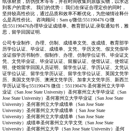
纸张材质，防伪技术等等，并在时间收集到原版实物，以求达
到客户的需求。 我们的优势： 我们在保证合理定价的同时，
坚持较高性价比，通过品质和效率不断优化，为您倾情诠释什
么是高性价比。 咨询顾问：Sam q/微信:551190476 Q/微
信:551190476办理毕业证成绩单、教育部认证,录取通知书，雅
思，留学回国证明.
公司专业制作、办理、仿制、成绩单文凭、改成绩、教育部学
历学位认证、毕业证、成绩单、文凭、学历文凭、假文凭假毕
业证假学历书制作、假制作、办理、仿制学位证书、毕业证文
凭、文凭毕业证、毕业证认证、留服认证、使馆认证、使馆证
明、使馆留学回国人员证明、留学生认证、学历认证、文凭认
证学位认证、留学生学历认证、留学生学位认证、英国文凭学
历、美国文凭学历、澳洲文凭学历、加拿大文凭学历、新西兰
学历认证等q:551190476 微信：551190476 圣何塞州立大学毕
业证（San Jose State University）圣何塞州立大学毕业证（San
Jose State University）圣何塞州立大学毕业证（San Jose State
University）圣何塞州立大学成绩单（San Jose State
University）圣何塞州立大学成绩单（ San Jose State
University）圣何塞州立大学成绩单（San Jose State
University）成绩单圣何塞州立大学文凭（San Jose State
University）圣何塞州立大学（San Jose State University）圣何