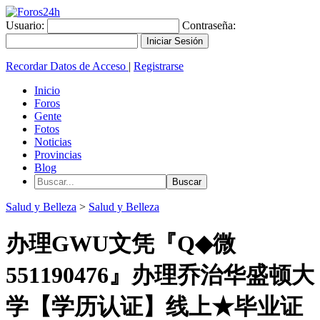
Usuario:
Contraseña:
Recordar Datos de Acceso
|
Registrarse
Inicio
Foros
Gente
Fotos
Noticias
Provincias
Blog
Salud y Belleza
>
Salud y Belleza
办理GWU文凭『Q◆微
551190476』办理乔治华盛顿大
学【学历认证】线上★毕业证