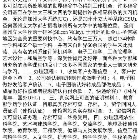
多可以在其所处地域的世界硅谷中心得到工作机会。许多硅谷
公司甚至在学生大三和大四的学期提供许多相应科系的实习机
会。无论是加州大学系统(UC)，还是加州州立大学系统(CSU),
圣何塞州立大学都占据着加州所有大学中的地理位置。 圣何
塞州立大学座落于硅谷(Silicon Valley), 于附近的旧金山-圣何塞
地区为全美的重要科技中心。约有学生三万人，超过134种学
士学科和65个硕士学科，并有来自世界60余国的学生来此就
读。其有名的科系如计算机科学，电子工程学，工商管理学，
艺术设计，和航空学等，深受性肯定及好评；而各种大学部和
研究所的商学课程也吸引了众多不同国家的专业人士前来研究
与学习。 二、办理流程： 1、收集客户办理信息； 2、客户付
定金下单； 3、公司确认到账转制作点做电子图； 4、电子图
做好发给客户确认； 5、电子图确认好转成品部做成品； 6、
成品做好拍照或者视频确认再付余款； 7、快递给客户（国内
顺丰，国外DHL）。 三、真实网上可查的证明材料 1、教育
部学历学位认证，留服真实存档可查，存档。 2、留学回国人
员证明（使馆认证），使馆网站真实存档可查。 3、留信网真
实可查认证办理，存档可查，终身受用。 四、办理流程农业
科学院、艺术与建筑学院、商学院、交流学院、地球及物质科
学院、教育学院、工程学院、健康与人类发展学院、信息工程
与科学学院、人文学院、护理学院、科学学院等。学校的教育