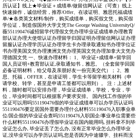
历认证】线上★毕业证＋成绩单/做留信网认证（可查）线上
快速操作，诚信经营，推荐/Offer、在读证明、雅思托福成绩
单/★各类英文材料/制作，购买成绩单，购买假文凭，购买假
学位证，制造假国外大学文凭The George Washing UniversityQ/
薇551190476诚招留学代理假文凭办理毕业证成绩单办理教育
部认证办理大使馆认证办理留学归国证明办理留信网认证办理
留服认证办理学历认证办理学生卡办理录取通知书办理学位证
书办理美国文凭办理澳洲文凭办理英国文凭办理加拿大文凭办
理德国文凭 一、快速办理材料： 1、毕业证+成绩单+留学回
国人员证明+教育部认证,录取通知书，雅思。（全套留学回国
必备证明材料，给父母及亲朋好友一份完美交代）； 2、雅
思、托福，OFFER，在读证明，学生卡等留学相关材料（申
请学校、转学，甚至是申请工签都可以用到）。 注：上述材
料，随时都可以安排办理，毕业证成绩单，学校，专业，学
位，毕业时间都可以根据客户要求安排。 国内找工作假的毕
业证可以用吗551190476假的毕业证成绩单可以办学历认证吗
551190476要定居国外需要办理什么材料551190476入职事业单
位/国企假的毕业证会查吗551190476入职国企/事业单位需要些
什么材料551190476办理假毕业证在国内能用吗, 挂科拿不到毕
业证怎么办, 毕业证丢了怎么办, 没有正常毕业怎么办理毕业
证,没毕业可以办学历认证吗,您是否因为中途辍学、挂科而没