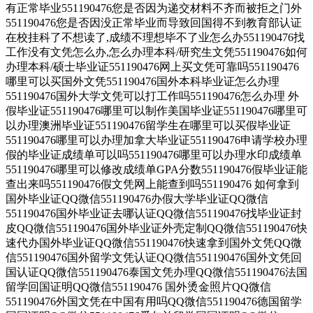
有正常毕业551190476您是否因为递交材料不齐而被拒之门外
551190476您是否因没正常毕业而导致回国得不到教育部认证
在校挂科了不想读了,成绩不理想毕不了业怎么办551190476找
工作没有文凭怎么办,怎么办理本科/研究生文凭551190476如何
办理本科/硕士毕业证551190476网上买文凭可靠吗551190476
哪里可以买国外文凭551190476国外本科毕业证怎么办理
551190476国外大学文凭可以打工作吗551190476怎么办理 外
假毕业证551190476哪里可以制作美国毕业证551190476哪里可
以办理澳洲毕业证551190476留学生在哪里可以买假毕业证
551190476哪里可以办理加拿大毕业证551190476申请学校办理
假的毕业证成绩单可以吗551190476哪里可以办理水印成绩单
551190476哪里可以修改成绩单GPA分数551190476假毕业证能
查出来吗551190476假文凭网上能查到吗551190476 如何拿到
国外毕业证QQ微信551190476办假大学毕业证QQ微信
551190476国外毕业证去哪认证QQ微信551190476找毕业证封
皮QQ微信551190476国外毕业证外壳定制QQ微信551190476快
速代办国外毕业证QQ微信551190476快速拿到国外文凭QQ微
信551190476国外留学文凭认证QQ微信551190476国外文凭回
国认证QQ微信551190476泰国文凭办理QQ微信551190476法国
留学回国证明QQ微信551190476 国外烫金照片QQ微信
551190476外国文凭在中国有用吗QQ微信551190476德国留学