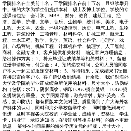
学院排名在全美前十名，工学院排名在前十五名，且继续攀升
中。纽约大学为学生们提供本科、硕士及博士学位。学校的专
业课程包括：会计学、MBA、财务、教育、建筑工程、经
济、医学、护理、文学、音乐、生物学、统计学、美术、电子
工程、天文学、农业、环境污染控制、历史、电气工程、生物
工程、建筑设计、工商管理、材料科学、机械工程、航天工
程、土木工程、数学、化学、英语、社会科学、心理学、戏
剧、市场营销、机械工程、计算机科学、物理学、人工智能、
商科、金融专业 1、客户提供相关材料，确定客户办理信息，
给出操作方案； 2、补充毕业证成绩单等相关材料； 3、留服
注册申请账号，付定金； 4、预约递交时间，公司人员陪同客
户本人一起去留服递交材料； 5、等待结果，完成结果书留服
直接邮寄给客户 6、客户确认收到结果，付余款。 我们对海外
大学及学院的毕业证成绩单所使用的材料，尺寸大小，防伪结
构（包括：水印，阴影底纹，钢印LOGO烫金烫银，LOGO烫
金烫银复合重叠。 文字图案浮雕，激光镭射，紫外荧光，温
感，复印防伪）都有原版本文凭对照。质量得到了广大海外客
户群体的认可，同时和海外学校留学中介， 同时能做到与时
俱进，及时掌握各大院校的（毕业证，成绩单，资格证，学生
卡，结业证，录取通知书，在读证明等相关材料）的版本更新
信息， 能够在时间掌握的海外学历文凭的样版，尺寸大小，