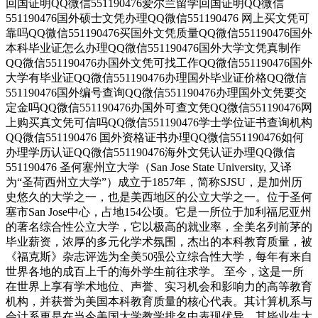
回国证明QQ微信551190476爱尔兰留学回国证明QQ微信
551190476国外硕士文凭办理QQ微信551190476 网上买文凭可
靠吗QQ微信551190476买国外文凭质量QQ微信551190476国外
本科毕业证怎么办理QQ微信551190476国外大学文凭真制作
QQ微信551190476办国外文凭可找工作QQ微信551190476国外
大学有毕业证QQ微信551190476办理国外毕业证价格QQ微信
551190476国外编号查询QQ微信551190476办理国外文凭要交
定金吗QQ微信551190476办国外可查文凭QQ微信551190476网
上购买真文凭可信吗QQ微信551190476学士学位证书查询机构
QQ微信551190476 国外资格证书办理QQ微信551190476如何
办理学历认证QQ微信551190476海外文凭认证办理QQ微信
551190476 圣何塞州立大学（San Jose State University, 又译
为“圣荷西州立大学”）成立于1857年，简称SJSU，是加州历
史悠久的大学之一，也是美西地区的公立大学之一。位于圣何
塞市San Jose中心，占地154公顷。它是一所位于加利福尼亚州
的著名综合性公立大学，它以极高的就业率，全美名列前茅的
毕业薪资，浓厚的多元化学术氛围，杰出的本科教育质量，被
《福克斯》杂志评选为全美50强公立综合性大学，每年有来自
世界各地的成百上千的海外学生前往求学。 至今，这是一所
在世界上享有学术地位、声誉、实习机会和影响力的高等教育
机构，并获誉为美国本科教育质量的核心代表。其计算机系与
会计系更是在当今美国大学教学排名中表现优异。其毕业生大