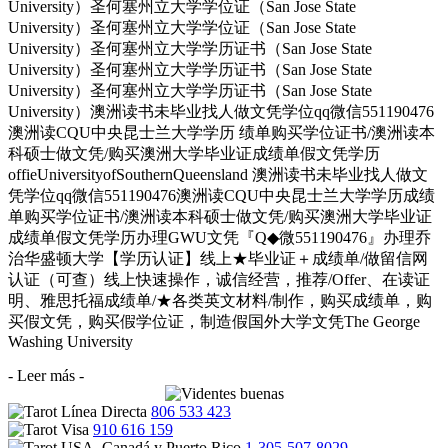
University）圣何塞州立大学学位证（San Jose State
University）圣何塞州立大学学位证（San Jose State
University）圣何塞州立大学学历证书（San Jose State
University）圣何塞州立大学学历证书（San Jose State
University）圣何塞州立大学学历证书（San Jose State
University）澳洲读书未毕业找人做文凭学位qq微信551190476
澳洲读CQU中央昆士兰大学学历 绩单购买学位证书/澳洲读本
科硕士做文凭/购买澳洲大学毕业证成绩单假文凭学历
offieUniversityofSouthernQueensland 澳洲读书未毕业找人做文
凭学位qq微信551190476澳洲读CQU中央昆士兰大学学历成绩
单购买学位证书/澳洲读本科硕士做文凭/购买澳洲大学毕业证
成绩单假文凭学历办理GWU文凭『Q◆微551190476』办理乔
治华盛顿大学【学历认证】线上★毕业证＋成绩单/做留信网
认证（可查）线上快速操作，诚信经营，推荐/Offer、在读证
明、雅思托福成绩单/★各类英文材料/制作，购买成绩单，购
买假文凭，购买假学位证，制造假国外大学文凭The George
Washing University
- Leer más -
806 533 423
910 616 159
1-305-507-8029