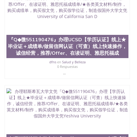
料； 5、等待结果，完成结果书留服直接邮寄给客户
6、客户确认收到结果，付余款。 我们对海外大学及
学院的毕业证成绩单所使用的材料，尺寸大小，防伪
结构（包括：水印，阴影底纹，钢印LOGO烫金烫
银，LOGO烫金烫银复合重叠。 文字图案浮雕，激光
镭射，紫外荧光，温感，复印防伪）都有原版本文凭
『Q◆微551190476』办理UCSD【学历认证】线上★
对照。质量得到了广大海外客户群体的认可，同时和
海外学校留学中介， 同时能做到与时俱进，及时掌握
毕业证＋成绩单/做留信网认证（可查）线上快速操作，
各大院校的（毕业证，成绩单，资格证，学生卡，结
诚信经营，推荐/Offer、在读证明、雅思托福成
业证，录取通知书，在读证明等相关材料）的版本更
新信息， 能够在时间掌握的海外学历文凭的样版，尺
dfns
en
Salud y Belleza
0 Respuestas
寸大小，纸张材质，防伪技术等等，并在时间收集到
...
原版实物，以求达到客户的需求。 我们的优势： 我
们在保证合理定价的同时，坚持较高性价比，通过品
质和效率不断优化，为您倾情诠释什么是高性价比。
咨询顾问：Sam q/微信:551190476 Q/微
信:551190476办理毕业证成绩单、教育部认证,录取通
知书，雅思，留学回国证明.
公司专业制作、办理、仿制、成绩单文凭、改成绩、
教育部学历学位认证、毕业证、成绩单、文凭、学历
文凭、假文凭假毕业证假学历书制作、假制作、办
理、仿制学位证书、毕业证文凭、文凭毕业证、毕业
证认证、留服认证、使馆认证、使馆证明、使馆留学