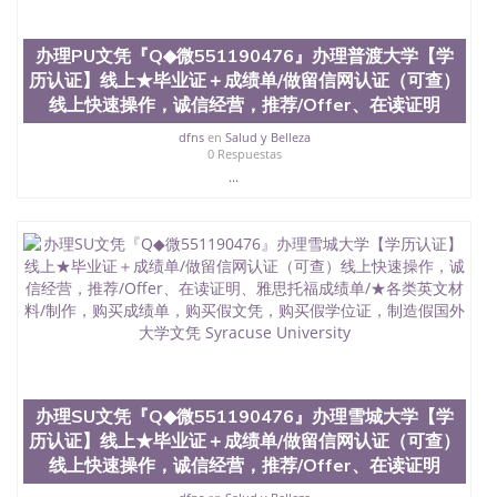
心，占地154公顷。它是一所位于加利福尼亚州的著
名综合性公立大学，它以极高的就业率，全美名列前
办理PU文凭『Q◆微551190476』办理普渡大学【学
茅的毕业薪资，浓厚的多元化学术氛围，杰出的本科
历认证】线上★毕业证＋成绩单/做留信网认证（可查）
教育质量，被《福克斯》杂志评选为全美50强公立综
线上快速操作，诚信经营，推荐/Offer、在读证明
合性大学，每年有来自世界各地的成百上千的海外学
生前往求学。 至今，这是一所在世界上享有学术地
dfns
en
Salud y Belleza
位、声誉、实习机会和影响力的高等教育机构，并获
0 Respuestas
誉为美国本科教育质量的核心代表。其计算机系与会
...
计系更是在当今美国大学教学排名中表现优异。其毕
业生大多可以在其所处地域的世界硅谷中心得到工作
机会。许多硅谷公司甚至在学生大三和大四的学期提
供许多相应科系的实习机会。无论是加州大学系统
(UC)，还是加州州立大学系统(CSU), 圣何塞州立大学
都占据着加州所有大学中的地理位置。 圣何塞州立大
学座落于硅谷(Silicon Valley), 于附近的旧金山-圣何塞
地区为全美的重要科技中心。约有学生三万人，超过
134种学士学科和65个硕士学科，并有来自世界60余
国的学生来此就读。其有名的科系如计算机科学，电
子工程学，工商管理学，艺术设计，和航空学等，深
办理SU文凭『Q◆微551190476』办理雪城大学【学
受性肯定及好评；而各种大学部和研究所的商学课程
历认证】线上★毕业证＋成绩单/做留信网认证（可查）
也吸引了众多不同国家的专业人士前来研究与学习。
二、办理流程： 1、收集客户办理信息； 2、客户付
线上快速操作，诚信经营，推荐/Offer、在读证明
定金下单； 3、公司确认到账转制作点做电子图；