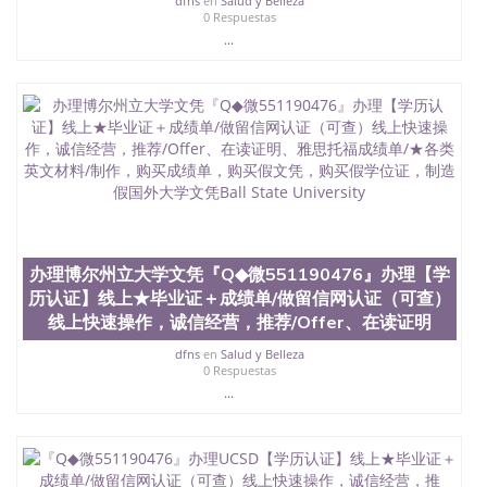
dfns
en
Salud y Belleza
4、电子图做好发给客户确认； 5、电子图确认好转成
0 Respuestas
品部做成品； 6、成品做好拍照或者视频确认再付余
...
款； 7、快递给客户（国内顺丰，国外DHL）。 三、
真实网上可查的证明材料 1、教育部学历学位认证，
留服真实存档可查，存档。 2、留学回国人员证明
（使馆认证），使馆网站真实存档可查。 3、留信网
真实可查认证办理，存档可查，终身受用。 四、办理
流程农业科学院、艺术与建筑学院、商学院、交流学
院、地球及物质科学院、教育学院、工程学院、健康
与人类发展学院、信息工程与科学学院、人文学院、
护理学院、科学学院等。学校的教育学院排名在全美
前十名，工学院排名在前十五名，且继续攀升中。纽
约大学为学生们提供本科、硕士及博士学位。学校的
办理博尔州立大学文凭『Q◆微551190476』办理【学
专业课程包括：会计学、MBA、财务、教育、建筑工
程、经济、医学、护理、文学、音乐、生物学、统计
历认证】线上★毕业证＋成绩单/做留信网认证（可查）
学、美术、电子工程、天文学、农业、环境污染控
线上快速操作，诚信经营，推荐/Offer、在读证明
制、历史、电气工程、生物工程、建筑设计、工商管
dfns
en
Salud y Belleza
理、材料科学、机械工程、航天工程、土木工程、数
0 Respuestas
学、化学、英语、社会科学、心理学、戏剧、市场营
...
销、机械工程、计算机科学、物理学、人工智能、商
科、金融专业 1、客户提供相关材料，确定客户办理
信息，给出操作方案； 2、补充毕业证成绩单等相关
材料； 3、留服注册申请账号，付定金； 4、预约递
交时间，公司人员陪同客户本人一起去留服递交材