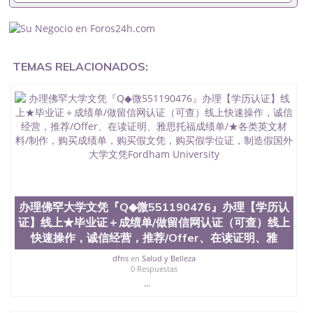
成绩单可以办学历认证吗551190476要定居国外需要
办理什么材料551190476入职事业单位/国企假的毕业
证会查吗551190476入职国企/事业单位需要些什么材
料551190476办理假毕业证在国内能用吗, 挂科拿不到
毕业证怎么办, 毕业证丢了怎么办, 没有正常毕业怎么
TEMAS RELACIONADOS:
办理毕业证,没毕业可以办学历认证吗,您是否因为中
途辍学、挂科而没有正常毕业551190476您是否因为
递交材料不齐而被拒之门外551190476您是否因没正
常毕业而导致回国得不到教育部认证在校挂科了不想
读了,成绩不理想毕不了业怎么办551190476找工作没
有文凭怎么办,怎么办理本科/研究生文凭551190476
如何办理本科/硕士毕业证551190476网上买文凭可靠
吗551190476哪里可以买国外文凭551190476国外本
科毕业证怎么办理551190476国外大学文凭可以打工
作吗551190476怎么办理 外假毕业证551190476哪里
可以制作美国毕业证551190476哪里可以办理澳洲毕
办理佛罕大学文凭『Q◆微551190476』办理【学历认
业证551190476留学生在哪里可以买假毕业证
证】线上★毕业证＋成绩单/做留信网认证（可查）线上
551190476哪里可以办理加拿大毕业证551190476申
快速操作，诚信经营，推荐/Offer、在读证明、雅
请学校办理假的毕业证成绩单可以吗551190476哪里
可以办理水印成绩单551190476哪里可以修改成绩单
dfns
en
Salud y Belleza
GPA分数551190476假毕业证能查出来吗551190476
0 Respuestas
假文凭网上能查到吗551190476 如何拿到国外毕业证
...
QQ微信551190476办假大学毕业证QQ微信551190476
国外毕业证去哪认证QQ微信551190476找毕业证封皮