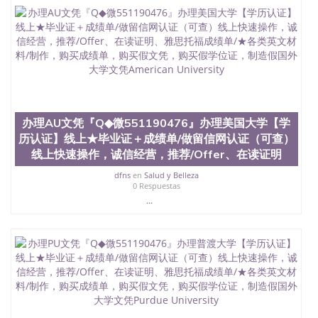
QQ微信551190476国外毕业证外壳定制QQ微信
551190476快速代办国外毕业证QQ微信551190476快
速拿到国外文凭QQ微信551190476国外留学文凭认证
QQ微信551190476国外文凭回国认证QQ微信
551190476泰国文凭办理QQ微信551190476法国留学
回国证明QQ微信551190476 国外烫金照片QQ微信
551190476外国文凭在中国有用吗QQ微信551190476
德国留学回国证明QQ微信551190476爱尔兰留学回国
证明QQ微信551190476国外硕士文凭办理QQ微信
办理AU文凭『Q◆微551190476』办理美国大学【学
551190476 网上买文凭可靠吗QQ微信551190476买国
历认证】线上★毕业证＋成绩单/做留信网认证（可查）
外文凭质量QQ微信551190476国外本科毕业证怎么办
线上快速操作，诚信经营，推荐/Offer、在读证明
理QQ微信551190476国外大学文凭真制作QQ微信
551190476办国外文凭可找工作QQ微信551190476国
dfns
en
Salud y Belleza
外大学有毕业证QQ微信551190476办理国外毕业证价
0 Respuestas
格QQ微信551190476国外编号查询QQ微信551190476
...
办理国外文凭要交定金吗QQ微信551190476办国外可
查文凭QQ微信551190476网上购买真文凭可信吗QQ
微信551190476学士学位证书查询机构QQ微信
551190476 国外资格证书办理QQ微信551190476如何
办理学历认证QQ微信551190476海外文凭认证办理
QQ微信551190476 圣何塞州立大学（San Jose State
University, 又译为“圣荷西州立大学”）成立于1857
年，简称SJSU，是加州历史悠久的大学之一，也是美
西地区的公立大学之一。位于圣何塞市San Jose中