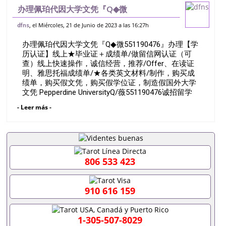
办理佩珀代因大学文凭『Q◆微
551190476』办理【学历认证】线上★毕
, el Miércoles, 21 de Junio de 2023 a las 16:27h
dfns
业证＋成绩单/做留信网认证（可查）线上快
办理佩珀代因大学文凭『Q◆微551190476』办理【学
速操作，诚信经营，推荐/Offer、在读证明
历认证】线上★毕业证＋成绩单/做留信网认证（可
查）线上快速操作，诚信经营，推荐/Offer、在读证
明、雅思托福成绩单/★各类英文材料/制作，购买成
绩单，购买假文凭，购买假学位证，制造假国外大学
文凭 Pepperdine UniversityQ/薇551190476诚招留学
代理假文凭办理毕业证成绩单办理教育部认证办理大
- Leer más -
使馆认证办理留学归国证明办理留信网认证办理留服
认证办理学历认证办理学生卡办理录取通知书办理学
位证书办理美国文凭办理澳洲文凭办理英国文凭办理
加拿大文凭办理德国文凭 一、快速办理材料： 1、毕
业证+成绩单+留学回国人员证明+教育部认证,录取通
知书，雅思。（全套留学回国必备证明材料，给父母
806 533 423
及亲朋好友一份完美交代）； 2、雅思、托福，
OFFER，在读证明，学生卡等留学相关材料（申请学
校、转学，甚至是申请工签都可以用到）。 注：上述
910 616 159
材料，随时都可以安排办理，毕业证成绩单，学校，
专业，学位，毕业时间都可以根据客户要求安排。 国
内找工作假的毕业证可以用吗551190476假的毕业证
1-305-507-8029