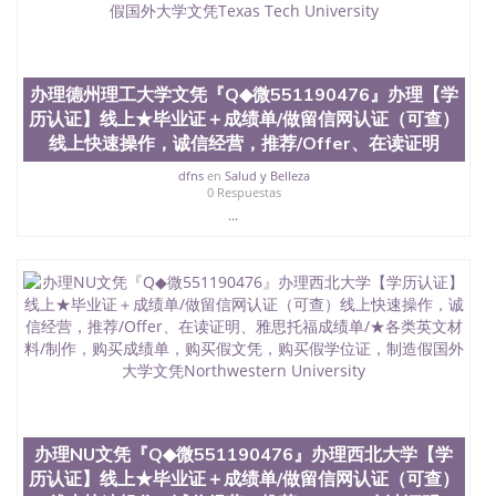
offieUniversityofSouthernQueensland 澳洲读书未毕
业找人做文凭学位qq微信551190476澳洲读CQU中央
昆士兰大学学历成绩单购买学位证书/澳洲读本科硕
士做文凭/购买澳洲大学毕业证成绩单假文凭学历办
办理德州理工大学文凭『Q◆微551190476』办理【学
理佩珀代因大学文凭『Q◆微551190476』办理【学历
历认证】线上★毕业证＋成绩单/做留信网认证（可查）
认证】线上★毕业证＋成绩单/做留信网认证（可
线上快速操作，诚信经营，推荐/Offer、在读证明
查）线上快速操作，诚信经营，推荐/Offer、在读证
明、雅思托福成绩单/★各类英文材料/制作，购买成
dfns
en
Salud y Belleza
绩单，购买假文凭，购买假学位证，制造假国外大学
0 Respuestas
文凭 Pepperdine University
...
办理NU文凭『Q◆微551190476』办理西北大学【学
历认证】线上★毕业证＋成绩单/做留信网认证（可查）