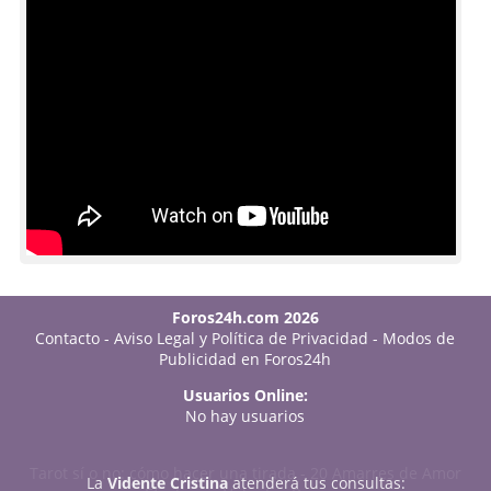
Foros24h.com 2026
Contacto
-
Aviso Legal y Política de Privacidad
-
Modos de
Publicidad en Foros24h
Usuarios Online:
No hay usuarios
Tarot sí o no: cómo hacer una tirada
-
20 Amarres de Amor
La
Vidente Cristina
atenderá tus consultas: