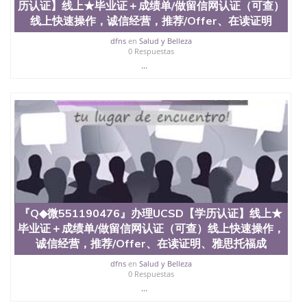
材料； 3、留服注册申请账号，付定金； 4、预约递
历认证】线上★毕业证＋成绩单/做留信网认证（可查）
交时间，公司人员陪同客户本人一起去留服递交材
线上快速操作，诚信经营，推荐/Offer、在读证明
料； 5、等待结果，完成结果书留服直接邮寄给客户
6、客户确认收到结果，付余款。 我们对海外大学及
dfns
en
Salud y Belleza
0 Respuestas
学院的毕业证成绩单所使用的材料，尺寸大小，防伪
...
结构（包括：水印，阴影底纹，钢印LOGO烫金烫
银，LOGO烫金烫银复合重叠。 文字图案浮雕，激光
镭射，紫外荧光，温感，复印防伪）都有原版本文凭
对照。质量得到了广大海外客户群体的认可，同时和
海外学校留学中介， 同时能做到与时俱进，及时掌握
各大院校的（毕业证，成绩单，资格证，学生卡，结
业证，录取通知书，在读证明等相关材料）的版本更
新信息， 能够在时间掌握的海外学历文凭的样版，尺
寸大小，纸张材质，防伪技术等等，并在时间收集到
原版实物，以求达到客户的需求。 我们的优势： 我
们在保证合理定价的同时，坚持较高性价比，通过品
质和效率不断优化，为您倾情诠释什么是高性价比。
『Q◆微551190476』办理UCSD【学历认证】线上★
咨询顾问：Sam q/微信:551190476 Q/微
毕业证＋成绩单/做留信网认证（可查）线上快速操作，
信:551190476办理毕业证成绩单、教育部认证,录取通
诚信经营，推荐/Offer、在读证明、雅思托福成
知书，雅思，留学回国证明.
dfns
en
Salud y Belleza
公司专业制作、办理、仿制、成绩单文凭、改成绩、
0 Respuestas
教育部学历学位认证、毕业证、成绩单、文凭、学历
...
文凭、假文凭假毕业证假学历书制作、假制作、办