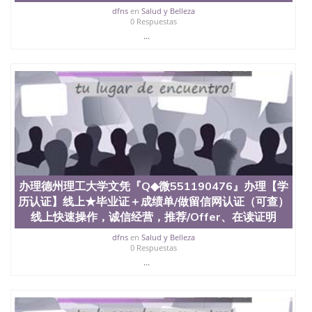
学学历 绩单购买学位证书/澳洲读本科硕士做文凭/购
dfns
en
Salud y Belleza
买澳洲大学毕业证成绩单假文凭学历
0 Respuestas
offieUniversityofSouthernQueensland 澳洲读书未毕
...
业找人做文凭学位qq微信551190476澳洲读CQU中央
昆士兰大学学历成绩单购买学位证书/澳洲读本科硕
士做文凭/购买澳洲大学毕业证成绩单假文凭学历办
理SU文凭『Q◆微551190476』办理雪城大学【学历
认证】线上★毕业证＋成绩单/做留信网认证（可
查）线上快速操作，诚信经营，推荐/Offer、在读证
明、雅思托福成绩单/★各类英文材料/制作，购买成
绩单，购买假文凭，购买假学位证，制造假国外大学
文凭 Syracuse University
办理德州理工大学文凭『Q◆微551190476』办理【学
历认证】线上★毕业证＋成绩单/做留信网认证（可查）
线上快速操作，诚信经营，推荐/Offer、在读证明
dfns
en
Salud y Belleza
0 Respuestas
...