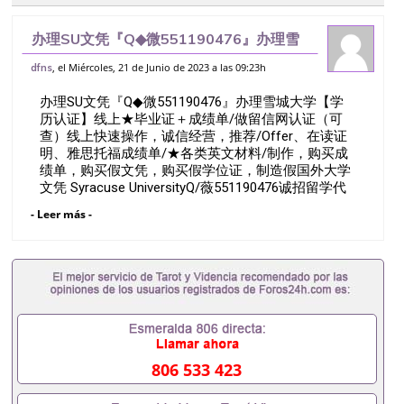
办理SU文凭『Q◆微551190476』办理雪
城大学【学历认证】线上★毕业证＋成绩
, el Miércoles, 21 de Junio de 2023 a las 09:23h
dfns
单/做留信网认证（可查）线上快速操作，
办理SU文凭『Q◆微551190476』办理雪城大学【学
诚信经营，推荐/Offer、在读证明
历认证】线上★毕业证＋成绩单/做留信网认证（可
查）线上快速操作，诚信经营，推荐/Offer、在读证
明、雅思托福成绩单/★各类英文材料/制作，购买成
绩单，购买假文凭，购买假学位证，制造假国外大学
文凭 Syracuse UniversityQ/薇551190476诚招留学代
理假文凭办理毕业证成绩单办理教育部认证办理大使
- Leer más -
馆认证办理留学归国证明办理留信网认证办理留服认
证办理学历认证办理学生卡办理录取通知书办理学位
证书办理美国文凭办理澳洲文凭办理英国文凭办理加
拿大文凭办理德国文凭 一、快速办理材料： 1、毕业
证+成绩单+留学回国人员证明+教育部认证,录取通知
书，雅思。（全套留学回国必备证明材料，给父母及
亲朋好友一份完美交代）； 2、雅思、托福，
OFFER，在读证明，学生卡等留学相关材料（申请学
校、转学，甚至是申请工签都可以用到）。 注：上述
806 533 423
材料，随时都可以安排办理，毕业证成绩单，学校，
专业，学位，毕业时间都可以根据客户要求安排。 国