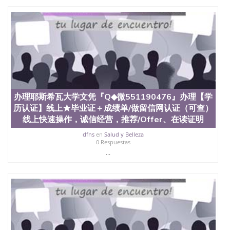
理、仿制学位证书、毕业证文凭、文凭毕业证、毕业
证认证、留服认证、使馆认证、使馆证明、使馆留学
回国人员证明、留学生认证、学历认证、文凭认证学
位认证、留学生学历认证、留学生学位认证、英国文
凭学历、美国文凭学历、澳洲文凭学历、加拿大文凭
学历、新西兰学历认证等q:551190476 微信：
551190476 圣何塞州立大学毕业证（San Jose State
University）圣何塞州立大学毕业证（San Jose State
University）圣何塞州立大学毕业证（San Jose State
University）圣何塞州立大学成绩单（San Jose State
办理耶斯希瓦大学文凭『Q◆微551190476』办理【学
University）圣何塞州立大学成绩单（ San Jose State
历认证】线上★毕业证＋成绩单/做留信网认证（可查）
University）圣何塞州立大学成绩单（San Jose State
线上快速操作，诚信经营，推荐/Offer、在读证明
University）成绩单圣何塞州立大学文凭（San Jose
State University）圣何塞州立大学（San Jose State
dfns
en
Salud y Belleza
University）圣何塞州立大学（San Jose State
0 Respuestas
University）圣何塞州立大学（ San Jose State
...
University）圣何塞州立大学（San Jose State
University）圣何塞州立大学文凭（San Jose State
University）圣何塞州立大学文凭（San Jose State
University）文凭圣何塞州立大学文凭（San Jose
State University）圣何塞州立大学学历（ San Jose
State University）圣何塞州立大学学历（San Jose
State University）圣何塞州立大学学历（San Jose
State University）圣 塞州立大学学历（San Jose