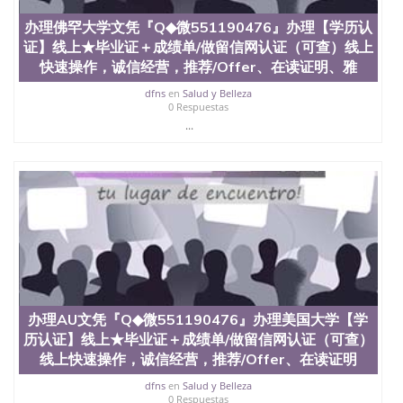
国外毕业证去哪认证QQ微信551190476找毕业证封皮
办理佛罕大学文凭『Q◆微551190476』办理【学历认
QQ微信551190476国外毕业证外壳定制QQ微信
证】线上★毕业证＋成绩单/做留信网认证（可查）线上
551190476快速代办国外毕业证QQ微信551190476快
速拿到国外文凭QQ微信551190476国外留学文凭认证
快速操作，诚信经营，推荐/Offer、在读证明、雅
QQ微信551190476国外文凭回国认证QQ微信
dfns
en
Salud y Belleza
551190476泰国文凭办理QQ微信551190476法国留学
0 Respuestas
回国证明QQ微信551190476 国外烫金照片QQ微信
...
551190476外国文凭在中国有用吗QQ微信551190476
德国留学回国证明QQ微信551190476爱尔兰留学回国
证明QQ微信551190476国外硕士文凭办理QQ微信
551190476 网上买文凭可靠吗QQ微信551190476买国
外文凭质量QQ微信551190476国外本科毕业证怎么办
理QQ微信551190476国外大学文凭真制作QQ微信
551190476办国外文凭可找工作QQ微信551190476国
外大学有毕业证QQ微信551190476办理国外毕业证价
格QQ微信551190476国外编号查询QQ微信551190476
办理国外文凭要交定金吗QQ微信551190476办国外可
查文凭QQ微信551190476网上购买真文凭可信吗QQ
办理AU文凭『Q◆微551190476』办理美国大学【学
微信551190476学士学位证书查询机构QQ微信
历认证】线上★毕业证＋成绩单/做留信网认证（可查）
551190476 国外资格证书办理QQ微信551190476如何
办理学历认证QQ微信551190476海外文凭认证办理
线上快速操作，诚信经营，推荐/Offer、在读证明
QQ微信551190476 圣何塞州立大学（San Jose State
dfns
en
Salud y Belleza
University, 又译为“圣荷西州立大学”）成立于1857
0 Respuestas