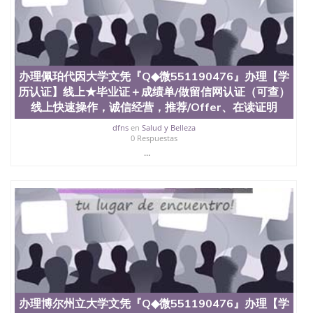
定金下单； 3、公司确认到账转制作点做电子图；
4、电子图做好发给客户确认； 5、电子图确认好转成
品部做成品； 6、成品做好拍照或者视频确认再付余
款； 7、快递给客户（国内顺丰，国外DHL）。 三、
真实网上可查的证明材料 1、教育部学历学位认证，
留服真实存档可查，存档。 2、留学回国人员证明
办理佩珀代因大学文凭『Q◆微551190476』办理【学
（使馆认证），使馆网站真实存档可查。 3、留信网
历认证】线上★毕业证＋成绩单/做留信网认证（可查）
真实可查认证办理，存档可查，终身受用。 四、办理
线上快速操作，诚信经营，推荐/Offer、在读证明
流程农业科学院、艺术与建筑学院、商学院、交流学
院、地球及物质科学院、教育学院、工程学院、健康
dfns
en
Salud y Belleza
0 Respuestas
与人类发展学院、信息工程与科学学院、人文学院、
...
护理学院、科学学院等。学校的教育学院排名在全美
前十名，工学院排名在前十五名，且继续攀升中。纽
约大学为学生们提供本科、硕士及博士学位。学校的
专业课程包括：会计学、MBA、财务、教育、建筑工
程、经济、医学、护理、文学、音乐、生物学、统计
学、美术、电子工程、天文学、农业、环境污染控
制、历史、电气工程、生物工程、建筑设计、工商管
理、材料科学、机械工程、航天工程、土木工程、数
学、化学、英语、社会科学、心理学、戏剧、市场营
销、机械工程、计算机科学、物理学、人工智能、商
科、金融专业 1、客户提供相关材料，确定客户办理
信息，给出操作方案； 2、补充毕业证成绩单等相关
办理博尔州立大学文凭『Q◆微551190476』办理【学