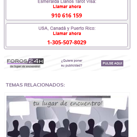
内找工作假的毕业证可以用吗551190476假的毕业证
成绩单可以办学历认证吗551190476要定居国外需要
办理什么材料551190476入职事业单位/国企假的毕业
910 616 159
证会查吗551190476入职国企/事业单位需要些什么材
料551190476办理假毕业证在国内能用吗, 挂科拿不到
毕业证怎么办, 毕业证丢了怎么办, 没有正常毕业怎么
办理毕业证,没毕业可以办学历认证吗,您是否因为中
1-305-507-8029
途辍学、挂科而没有正常毕业551190476您是否因为
递交材料不齐而被拒之门外551190476您是否因没正
常毕业而导致回国得不到教育部认证在校挂科了不想
读了,成绩不理想毕不了业怎么办551190476找工作没
有文凭怎么办,怎么办理本科/研究生文凭551190476
如何办理本科/硕士毕业证551190476网上买文凭可靠
吗551190476哪里可以买国外文凭551190476国外本
科毕业证怎么办理551190476国外大学文凭可以打工
TEMAS RELACIONADOS:
作吗551190476怎么办理 外假毕业证551190476哪里
可以制作美国毕业证551190476哪里可以办理澳洲毕
业证551190476留学生在哪里可以买假毕业证
551190476哪里可以办理加拿大毕业证551190476申
请学校办理假的毕业证成绩单可以吗551190476哪里
可以办理水印成绩单551190476哪里可以修改成绩单
GPA分数551190476假毕业证能查出来吗551190476
假文凭网上能查到吗551190476 如何拿到国外毕业证
QQ微信551190476办假大学毕业证QQ微信551190476