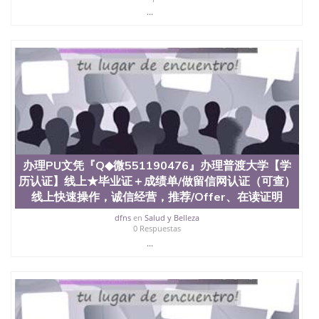
年，简称SJSU，是加州历史悠久的大学之一，也是美
...
西地区的公立大学之一。位于圣何塞市San Jose中
心，占地154公顷。它是一所位于加利福尼亚州的著
名综合性公立大学，它以极高的就业率，全美名列前
茅的毕业薪资，浓厚的多元化学术氛围，杰出的本科
教育质量，被《福克斯》杂志评选为全美50强公立综
合性大学，每年有来自世界各地的成百上千的海外学
生前往求学。 至今，这是一所在世界上享有学术地
位、声誉、实习机会和影响力的高等教育机构，并获
誉为美国本科教育质量的核心代表。其计算机系与会
计系更是在当今美国大学教学排名中表现优异。其毕
业生大多可以在其所处地域的世界硅谷中心得到工作
办理PU文凭『Q◆微551190476』办理普渡大学【学
机会。许多硅谷公司甚至在学生大三和大四的学期提
供许多相应科系的实习机会。无论是加州大学系统
历认证】线上★毕业证＋成绩单/做留信网认证（可查）
(UC)，还是加州州立大学系统(CSU), 圣何塞州立大学
线上快速操作，诚信经营，推荐/Offer、在读证明
都占据着加州所有大学中的地理位置。 圣何塞州立大
dfns
en
Salud y Belleza
学座落于硅谷(Silicon Valley), 于附近的旧金山-圣何塞
0 Respuestas
地区为全美的重要科技中心。约有学生三万人，超过
...
134种学士学科和65个硕士学科，并有来自世界60余
国的学生来此就读。其有名的科系如计算机科学，电
子工程学，工商管理学，艺术设计，和航空学等，深
受性肯定及好评；而各种大学部和研究所的商学课程
也吸引了众多不同国家的专业人士前来研究与学习。
二、办理流程： 1、收集客户办理信息； 2、客户付