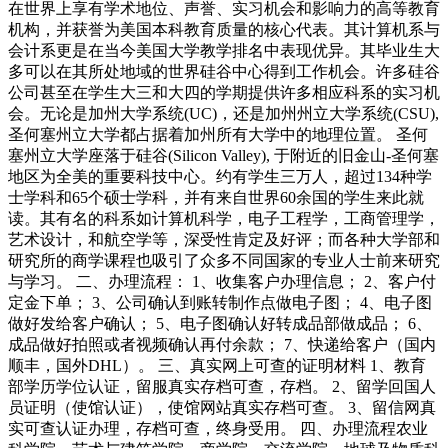
在世界上享有学术地位、声誉、实习机会和影响力的高等教育
机构，并获誉为美国本科教育质量的核心代表。其计算机系与
会计系更是在当今美国大学教学排名中表现优异。其毕业生大
多可以在其所处地域的世界硅谷中心得到工作机会。许多硅谷
公司甚至在学生大三和大四的学期提供许多相应科系的实习机
会。无论是加州大学系统(UC)，还是加州州立大学系统(CSU),
圣何塞州立大学都占据着加州所有大学中的地理位置。 圣何
塞州立大学座落于硅谷(Silicon Valley), 于附近的旧金山-圣何塞
地区为全美的重要科技中心。约有学生三万人，超过134种学
士学科和65个硕士学科，并有来自世界60余国的学生来此就
读。其有名的科系如计算机科学，电子工程学，工商管理学，
艺术设计，和航空学等，深受性肯定及好评；而各种大学部和
研究所的商学课程也吸引了众多不同国家的专业人士前来研究
与学习。 二、办理流程： 1、收集客户办理信息； 2、客户付
定金下单； 3、公司确认到账转制作点做电子图； 4、电子图
做好发给客户确认； 5、电子图确认好转成品部做成品； 6、
成品做好拍照或者视频确认再付余款； 7、快递给客户（国内
顺丰，国外DHL）。 三、真实网上可查的证明材料 1、教育
部学历学位认证，留服真实存档可查，存档。 2、留学回国人
员证明（使馆认证），使馆网站真实存档可查。 3、留信网真
实可查认证办理，存档可查，终身受用。 四、办理流程农业