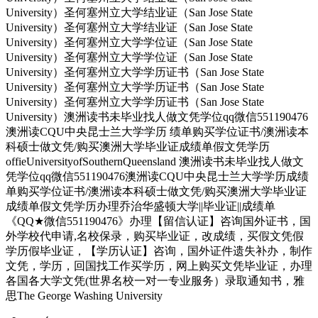
University）圣何塞州立大学结业证（San Jose State
University）圣何塞州立大学结业证（San Jose State
University）圣何塞州立大学学位证（San Jose State
University）圣何塞州立大学学位证（San Jose State
University）圣何塞州立大学学历证书（San Jose State
University）圣何塞州立大学学历证书（San Jose State
University）圣何塞州立大学学历证书（San Jose State
University）澳洲读书未毕业找人做文凭学位qq微信551190476
澳洲读CQU中央昆士兰大学学历 绩单购买学位证书/澳洲读本
科硕士做文凭/购买澳洲大学毕业证成绩单假文凭学历
offieUniversityofSouthernQueensland 澳洲读书未毕业找人做文
凭学位qq微信551190476澳洲读CQU中央昆士兰大学学历成绩
单购买学位证书/澳洲读本科硕士做文凭/购买澳洲大学毕业证
成绩单假文凭学历办理乔治华盛顿大学||毕业证||成绩单
《QQ★微信551190476》办理【留信认证】咨询国外证书，国
外学校代申请,名校保录，购买毕业证，改成绩，买假文凭假
学历假毕业证，【学历认证】咨询，国外证件遗失补办，制作
文凭，学历，回国找工作买学历，网上购买文凭毕业证，办理
各国各大学文凭(世界名校一对一专业服务）录取通知书，雅
思The George Washing University