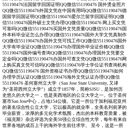
551190476法国留学回国证明QQ微信551190476 国外烫金照片
QQ微信551190476外国文凭在中国有用吗QQ微信551190476德
国留学回国证明QQ微信551190476爱尔兰留学回国证明QQ微
信551190476国外硕士文凭办理QQ微信551190476 网上买文凭
可靠吗QQ微信551190476买国外文凭质量QQ微信551190476国
外本科毕业证怎么办理QQ微信551190476国外大学文凭真制作
QQ微信551190476办国外文凭可找工作QQ微信551190476国外
大学有毕业证QQ微信551190476办理国外毕业证价格QQ微信
551190476国外编号查询QQ微信551190476办理国外文凭要交
定金吗QQ微信551190476办国外可查文凭QQ微信551190476网
上购买真文凭可信吗QQ微信551190476学士学位证书查询机构
QQ微信551190476 国外资格证书办理QQ微信551190476如何
办理学历认证QQ微信551190476海外文凭认证办理QQ微信
551190476 圣何塞州立大学（San Jose State University, 又译
为“圣荷西州立大学”）成立于1857年，简称SJSU，是加州历
史悠久的大学之一，也是美西地区的公立大学之一。位于圣何
塞市San Jose中心，占地154公顷。它是一所位于加利福尼亚州
的著名综合性公立大学，它以极高的就业率，全美名列前茅的
毕业薪资，浓厚的多元化学术氛围，杰出的本科教育质量，被
《福克斯》杂志评选为全美50强公立综合性大学，每年有来自
世界各地的成百上千的海外学生前往求学。 至今，这是一所