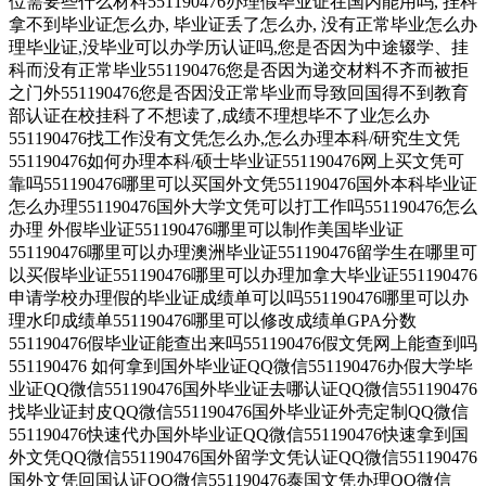
位需要些什么材料551190476办理假毕业证在国内能用吗, 挂科
拿不到毕业证怎么办, 毕业证丢了怎么办, 没有正常毕业怎么办
理毕业证,没毕业可以办学历认证吗,您是否因为中途辍学、挂
科而没有正常毕业551190476您是否因为递交材料不齐而被拒
之门外551190476您是否因没正常毕业而导致回国得不到教育
部认证在校挂科了不想读了,成绩不理想毕不了业怎么办
551190476找工作没有文凭怎么办,怎么办理本科/研究生文凭
551190476如何办理本科/硕士毕业证551190476网上买文凭可
靠吗551190476哪里可以买国外文凭551190476国外本科毕业证
怎么办理551190476国外大学文凭可以打工作吗551190476怎么
办理 外假毕业证551190476哪里可以制作美国毕业证
551190476哪里可以办理澳洲毕业证551190476留学生在哪里可
以买假毕业证551190476哪里可以办理加拿大毕业证551190476
申请学校办理假的毕业证成绩单可以吗551190476哪里可以办
理水印成绩单551190476哪里可以修改成绩单GPA分数
551190476假毕业证能查出来吗551190476假文凭网上能查到吗
551190476 如何拿到国外毕业证QQ微信551190476办假大学毕
业证QQ微信551190476国外毕业证去哪认证QQ微信551190476
找毕业证封皮QQ微信551190476国外毕业证外壳定制QQ微信
551190476快速代办国外毕业证QQ微信551190476快速拿到国
外文凭QQ微信551190476国外留学文凭认证QQ微信551190476
国外文凭回国认证QQ微信551190476泰国文凭办理QQ微信