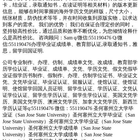
卡，结业证，录取通知书，在读证明等相关材料）的版本更新
信息， 能够在时间掌握的海外学历文凭的样版，尺寸大小，
纸张材质，防伪技术等等，并在时间收集到原版实物，以求达
到客户的需求。 我们的优势： 我们在保证合理定价的同时，
坚持较高性价比，通过品质和效率不断优化，为您倾情诠释什
么是高性价比。 咨询顾问：Sam q/微信:551190476 Q/微
信:551190476办理毕业证成绩单、教育部认证,录取通知书，雅
思，留学回国证明.
公司专业制作、办理、仿制、成绩单文凭、改成绩、教育部学
历学位认证、毕业证、成绩单、文凭、学历文凭、假文凭假毕
业证假学历书制作、假制作、办理、仿制学位证书、毕业证文
凭、文凭毕业证、毕业证认证、留服认证、使馆认证、使馆证
明、使馆留学回国人员证明、留学生认证、学历认证、文凭认
证学位认证、留学生学历认证、留学生学位认证、英国文凭学
历、美国文凭学历、澳洲文凭学历、加拿大文凭学历、新西兰
学历认证等q:551190476 微信：551190476 圣何塞州立大学毕
业证（San Jose State University）圣何塞州立大学毕业证（San
Jose State University）圣何塞州立大学毕业证（San Jose State
University）圣何塞州立大学成绩单（San Jose State
University）圣何塞州立大学成绩单（ San Jose State