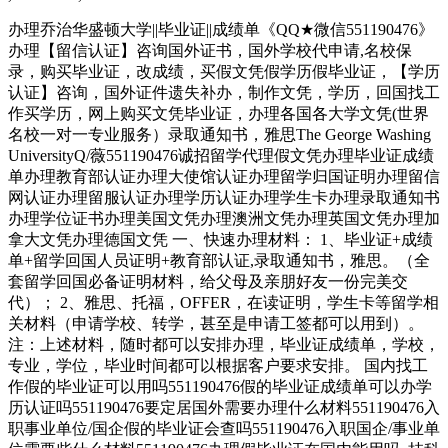
办理乔治华盛顿大学||毕业证||成绩单《QQ★微信551190476》
办理【留信认证】咨询国外证书，国外学校代申请,名校保
录，购买毕业证，改成绩，买假文凭假学历假毕业证，【学历
认证】咨询，国外证件遗失补办，制作文凭，学历，回国找工
作买学历，网上购买文凭毕业证，办理各国各大学文凭(世界
名校一对一专业服务）录取通知书，雅思The George Washing
UniversityQ/薇551190476诚招留学代理假文凭办理毕业证成绩
单办理教育部认证办理大使馆认证办理留学归国证明办理留信
网认证办理留服认证办理学历认证办理学生卡办理录取通知书
办理学位证书办理美国文凭办理澳洲文凭办理英国文凭办理加
拿大文凭办理德国文凭 一、快速办理材料： 1、毕业证+成绩
单+留学回国人员证明+教育部认证,录取通知书，雅思。（全
套留学回国必备证明材料，给父母及亲朋好友一份完美交
代）； 2、雅思、托福，OFFER，在读证明，学生卡等留学相
关材料（申请学校、转学，甚至是申请工签都可以用到）。
注：上述材料，随时都可以安排办理，毕业证成绩单，学校，
专业，学位，毕业时间都可以根据客户要求安排。 国内找工
作假的毕业证可以用吗551190476假的毕业证成绩单可以办学
历认证吗551190476要定居国外需要办理什么材料551190476入
职事业单位/国企假的毕业证会查吗551190476入职国企/事业单