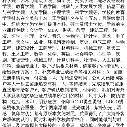
科学院、艺术与建筑学院、商学院、交流学院、地球及物质科
学院、教育学院、工程学院、健康与人类发展学院、信息工程
与科学学院、人文学院、护理学院、科学学院等。学校的教育
学院排名在全美前十名，工学院排名在前十五名，且继续攀升
中。纽约大学为学生们提供本科、硕士及博士学位。学校的专
业课程包括：会计学、MBA、财务、教育、建筑工程、经
济、医学、护理、文学、音乐、生物学、统计学、美术、电子
工程、天文学、农业、环境污染控制、历史、电气工程、生物
工程、建筑设计、工商管理、材料科学、机械工程、航天工
程、土木工程、数学、化学、英语、社会科学、心理学、戏
剧、市场营销、机械工程、计算机科学、物理学、人工智能、
商科、金融专业 1、客户提供相关材料，确定客户办理信息，
给出操作方案； 2、补充毕业证成绩单等相关材料； 3、留服
注册申请账号，付定金； 4、预约递交时间，公司人员陪同客
户本人一起去留服递交材料； 5、等待结果，完成结果书留服
直接邮寄给客户 6、客户确认收到结果，付余款。 我们对海外
大学及学院的毕业证成绩单所使用的材料，尺寸大小，防伪结
构（包括：水印，阴影底纹，钢印LOGO烫金烫银，LOGO烫
金烫银复合重叠。 文字图案浮雕，激光镭射，紫外荧光，温
感，复印防伪）都有原版本文凭对照。质量得到了广大海外客
户群体的认可，同时和海外学校留学中介， 同时能做到与时
俱进，及时掌握各大院校的（毕业证，成绩单，资格证，学生