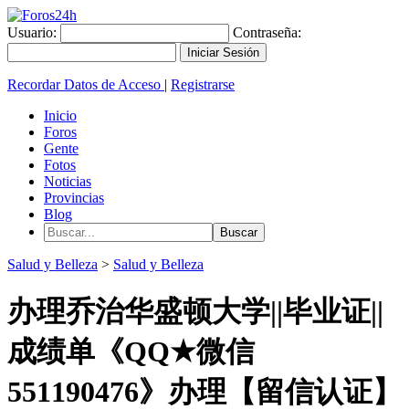
Usuario:
Contraseña:
Recordar Datos de Acceso
|
Registrarse
Inicio
Foros
Gente
Fotos
Noticias
Provincias
Blog
Salud y Belleza
>
Salud y Belleza
办理乔治华盛顿大学||毕业证||
成绩单《QQ★微信
551190476》办理【留信认证】