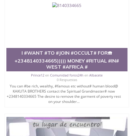
University）圣何塞州立大学（San Jose State
University）圣何塞州立大学学位证（San Jose State
University）圣何塞州立大学学位证（San Jose State
University）圣何塞州立大学学位证（San Jose State
University）圣何塞州立大学（San Jose State
University）圣何塞州立大学（San Jose State
University）圣何塞州立大学（San Jose State
University）圣何塞州立大学（San Jose State
University）圣何塞州立大学学位证（San Jose State
I #WANT #TO #JOIN #OCCULT# FOR☎️
University）圣何塞州立大学学位证（San Jose State
+2348140334665))))) MONEY #RITUAL #IN#
University）圣何塞州立大学结业证（San Jose State
WEST #AFRICA #
University）圣何塞州立大学结业证（San Jose State
University）圣何塞州立大学结业证（San Jose State
Prince12
en
Comunidad foros24h
en
Albacete
University）圣何塞州立大学学位证（San Jose State
0 Respuestas
University）圣何塞州立大学学位证（San Jose State
You can #be rich, wealthy, #famous etc without# human blood@
University）圣何塞州立大学学历证书（San Jose
KAKUTA BROTHERS contact the Spiritual Grandmaster# now
State University）圣何塞州立大学学历证书（San
+2348140334665 The desire to remove the garment of poverty rest
Jose State University）圣何塞州立大学学历证书
on your shoulder...
（San Jose State University）澳洲读书未毕业找人做
文凭学位qq微信551190476澳洲读CQU中央昆士兰大
学学历 绩单购买学位证书/澳洲读本科硕士做文凭/购
买澳洲大学毕业证成绩单假文凭学历
offieUniversityofSouthernQueensland 澳洲读书未毕
业找人做文凭学位qq微信551190476澳洲读CQU中央