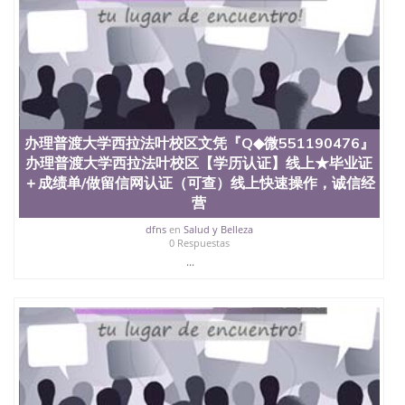
款； 7、快递给客户（国内顺丰，国外DHL）。 三、
真实网上可查的证明材料 1、教育部学历学位认证，
留服真实存档可查，存档。 2、留学回国人员证明
（使馆认证），使馆网站真实存档可查。 3、留信网
真实可查认证办理，存档可查，终身受用。 四、办理
流程农业科学院、艺术与建筑学院、商学院、交流学
院、地球及物质科学院、教育学院、工程学院、健康
与人类发展学院、信息工程与科学学院、人文学院、
办理普渡大学西拉法叶校区文凭『Q◆微551190476』
护理学院、科学学院等。学校的教育学院排名在全美
办理普渡大学西拉法叶校区【学历认证】线上★毕业证
前十名，工学院排名在前十五名，且继续攀升中。纽
约大学为学生们提供本科、硕士及博士学位。学校的
＋成绩单/做留信网认证（可查）线上快速操作，诚信经
专业课程包括：会计学、MBA、财务、教育、建筑工
营
程、经济、医学、护理、文学、音乐、生物学、统计
dfns
en
Salud y Belleza
学、美术、电子工程、天文学、农业、环境污染控
0 Respuestas
制、历史、电气工程、生物工程、建筑设计、工商管
...
理、材料科学、机械工程、航天工程、土木工程、数
学、化学、英语、社会科学、心理学、戏剧、市场营
销、机械工程、计算机科学、物理学、人工智能、商
科、金融专业 1、客户提供相关材料，确定客户办理
信息，给出操作方案； 2、补充毕业证成绩单等相关
材料； 3、留服注册申请账号，付定金； 4、预约递
交时间，公司人员陪同客户本人一起去留服递交材
料； 5、等待结果，完成结果书留服直接邮寄给客户
6、客户确认收到结果，付余款。 我们对海外大学及