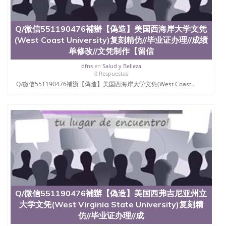
学院的毕业证成绩单所使用的材料，尺寸大小，防伪
结构（包括：水印，阴影底纹，钢印LOGO烫金烫
Q/微信551190476補辦【偽造】美国西海岸大学文凭
银，LOGO烫金烫银复合重叠。 文字图案浮雕，激光
镭射，紫外荧光，温感，复印防伪）都有原版本文凭
(West Coast University)复刻精仿//毕业证办理//成绩
对照。质量得到了广大海外客户群体的认可，同时和
单修改//文凭制作【留信
海外学校留学中介， 同时能做到与时俱进，及时掌握
dfns
en
Salud y Belleza
各大院校的（毕业证，成绩单，资格证，学生卡，结
0 Respuestas
业证，录取通知书，在读证明等相关材料）的版本更
Q/微信551190476補辦【偽造】美国西海岸大学文凭(West Coast...
新信息， 能够在时间掌握的海外学历文凭的样版，尺
寸大小，纸张材质，防伪技术等等，并在时间收集到
原版实物，以求达到客户的需求。 我们的优势： 我
们在保证合理定价的同时，坚持较高性价比，通过品
质和效率不断优化，为您倾情诠释什么是高性价比。
咨询顾问：Sam q/微信:551190476 Q/微
信:551190476办理毕业证成绩单、教育部认证,录取通
知书，雅思，留学回国证明.
公司专业制作、办理、仿制、成绩单文凭、改成绩、
教育部学历学位认证、毕业证、成绩单、文凭、学历
文凭、假文凭假毕业证假学历书制作、假制作、办
Q/微信551190476補辦【偽造】美国西弗吉尼亚州立
理、仿制学位证书、毕业证文凭、文凭毕业证、毕业
大学文凭(West Virginia State University)复刻精
证认证、留服认证、使馆认证、使馆证明、使馆留学
仿//毕业证办理//成
回国人员证明、留学生认证、学历认证、文凭认证学