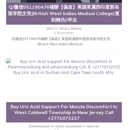
Q/微信551190476補辦【偽造】美国英属西印度群岛
医学院文凭(British West Indies Medical College)复
刻精仿//毕业
dfns
en
Salud y Belleza
0 Respuestas
Q/微信551190476補辦【偽造】美国英属西印度群岛医学院文凭
(British West Indies Medical...
Buy Uric Acid Support For Muscle Discomfort In
West Caldwell Township in New Jersey Call
+2771073237
Drsheikzubaili
en
Sobre Sexualidad
en
Asturias