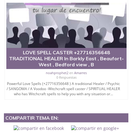
LOVE SPELL CASTER +27716356648
TRADITIONAL HEALER In Barkly East , Beaufort-
West , Bedford view , B
noahprophet2
en
Amarres
0 Respuestas
Powerful Love Spells (+27716356648 ) A traditional Healer / Psychic
/ SANGOMA / A Voodoo -Witchcraft spell caster / SPIRITUAL HEALER
who has Witchcraft spells to help you with any situation or...
COMPARTIR TEMA EN: