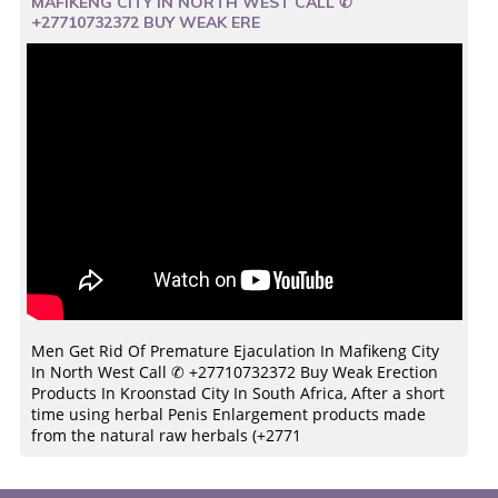
MAFIKENG CITY IN NORTH WEST CALL ✆
+27710732372 BUY WEAK ERE
Men Get Rid Of Premature Ejaculation In Mafikeng City
In North West Call ✆ +27710732372 Buy Weak Erection
Products In Kroonstad City In South Africa, After a short
time using herbal Penis Enlargement products made
from the natural raw herbals (+2771