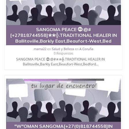
昆士兰大学学历成绩单购买学位证书/澳洲读本科硕
士做文凭/购买澳洲大学毕业证成绩单假文凭学历办
理普渡大学西拉法叶校区//文凭//Q/微信551190476制
作普渡大学西拉法叶校区成绩单、学历认证、在读证
明Purdue University,West Lafayette
SANGOMA PEACE ⓶:@#
[+27818744558]✯✯╬.TRADITIONAL HEALER IN
Ballitoville,Barkly East,Beaufort-West,Bed
mama22
en
Salud y Belleza
en
A Coruña
0 Respuestas
SANGOMA PEACE ⓶:@#✯✯╬.TRADITIONAL HEALER IN
Ballitoville,Barkly East,Beaufort-West,Bedford...
"W"OMAN SANGOMA[+27(0)818744558]IN