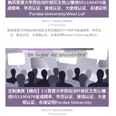
购买普渡大学西拉法叶校区文凭Q/微信551190476改
551190476国外留学文凭认证QQ微信551190476国外
成绩单、学历认证、留信认证、大使馆认证、在读证明
文凭回国认证QQ微信551190476泰国文凭办理QQ微
信551190476法国留学回国证明QQ微信551190476 国
Purdue University,West Laf
外烫金照片QQ微信551190476外国文凭在中国有用吗
dfns
en
Salud y Belleza
QQ微信551190476德国留学回国证明QQ微信
0 Respuestas
551190476爱尔兰留学回国证明QQ微信551190476国
购买普渡大学西拉法叶校区文凭Q/微信551190476改成绩单、学历认
外硕士文凭办理QQ微信551190476 网上买文凭可靠
证、留信认证、大使馆认证、在读证明Purdue University,West...
吗QQ微信551190476买国外文凭质量QQ微信
551190476国外本科毕业证怎么办理QQ微信
551190476国外大学文凭真制作QQ微信551190476办
国外文凭可找工作QQ微信551190476国外大学有毕业
证QQ微信551190476办理国外毕业证价格QQ微信
551190476国外编号查询QQ微信551190476办理国外
文凭要交定金吗QQ微信551190476办国外可查文凭
QQ微信551190476网上购买真文凭可信吗QQ微信
551190476学士学位证书查询机构QQ微信551190476
国外资格证书办理QQ微信551190476如何办理学历认
证QQ微信551190476海外文凭认证办理QQ微信
定制澳洲【精仿】1:1普渡大学西拉法叶校区文凭Q/微
551190476 圣何塞州立大学（San Jose State
信551190476改成绩单、学历认证、留信认证、大使
University, 又译为“圣荷西州立大学”）成立于1857
年，简称SJSU，是加州历史悠久的大学之一，也是美
馆认证、在读证明Purdue University
西地区的公立大学之一。位于圣何塞市San Jose中
dfns
en
Salud y Belleza
心，占地154公顷。它是一所位于加利福尼亚州的著
0 Respuestas