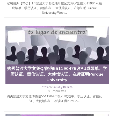
名综合性公立大学，它以极高的就业率，全美名列前
定制澳洲【精仿】1:1普渡大学西拉法叶校区文凭Q/微信551190476改
茅的毕业薪资，浓厚的多元化学术氛围，杰出的本科
成绩单、学历认证、留信认证、大使馆认证、在读证明Purdue
教育质量，被《福克斯》杂志评选为全美50强公立综
University,West...
合性大学，每年有来自世界各地的成百上千的海外学
生前往求学。 至今，这是一所在世界上享有学术地
位、声誉、实习机会和影响力的高等教育机构，并获
誉为美国本科教育质量的核心代表。其计算机系与会
计系更是在当今美国大学教学排名中表现优异。其毕
业生大多可以在其所处地域的世界硅谷中心得到工作
机会。许多硅谷公司甚至在学生大三和大四的学期提
供许多相应科系的实习机会。无论是加州大学系统
(UC)，还是加州州立大学系统(CSU), 圣何塞州立大学
都占据着加州所有大学中的地理位置。 圣何塞州立大
学座落于硅谷(Silicon Valley), 于附近的旧金山-圣何塞
购买普渡大学文凭Q/微信551190476改PU成绩单、学
地区为全美的重要科技中心。约有学生三万人，超过
历认证、留信认证、大使馆认证、在读证明Purdue
134种学士学科和65个硕士学科，并有来自世界60余
国的学生来此就读。其有名的科系如计算机科学，电
University
子工程学，工商管理学，艺术设计，和航空学等，深
dfns
en
Salud y Belleza
受性肯定及好评；而各种大学部和研究所的商学课程
0 Respuestas
也吸引了众多不同国家的专业人士前来研究与学习。
购买普渡大学文凭Q/微信551190476改PU成绩单、学历认证、留信认
二、办理流程： 1、收集客户办理信息； 2、客户付
证、大使馆认证、在读证明Purdue...
定金下单； 3、公司确认到账转制作点做电子图；
4、电子图做好发给客户确认； 5、电子图确认好转成
品部做成品； 6、成品做好拍照或者视频确认再付余