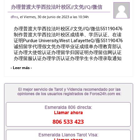
办理普渡大学西拉法叶校区//文凭//Q/微信
551190476制作普渡大学西拉法叶校区成
, el Viernes, 30 de Junio de 2023 a las 10:34h
dfns
绩单、学历认证、在读证明Purdue
办理普渡大学西拉法叶校区//文凭//Q/微信551190476
University,West
制作普渡大学西拉法叶校区成绩单、学历认证、在读
证明Purdue University,West LafayetteQ/薇551190476
诚招留学代理假文凭办理毕业证成绩单办理教育部认
证办理大使馆认证办理留学归国证明办理留信网认证
办理留服认证办理学历认证办理学生卡办理录取通知
书办理学位证书办理美国文凭办理澳洲文凭办理英国
- Leer más -
文凭办理加拿大文凭办理德国文凭 一、快速办理材
料： 1、毕业证+成绩单+留学回国人员证明+教育部
认证,录取通知书，雅思。（全套留学回国必备证明材
料，给父母及亲朋好友一份完美交代）； 2、雅思、
托福，OFFER，在读证明，学生卡等留学相关材料
（申请学校、转学，甚至是申请工签都可以用到）。
注：上述材料，随时都可以安排办理，毕业证成绩
单，学校，专业，学位，毕业时间都可以根据客户要
求安排。 国内找工作假的毕业证可以用吗551190476
806 533 423
假的毕业证成绩单可以办学历认证吗551190476要定
居国外需要办理什么材料551190476入职事业单位/国
企假的毕业证会查吗551190476入职国企/事业单位需