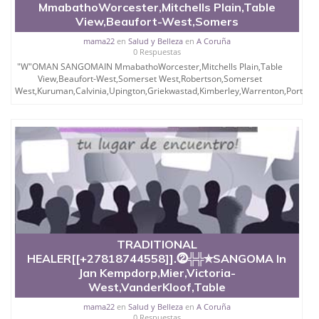
MmabathoWorcester,Mitchells Plain,Table
View,Beaufort-West,Somers
mama22
en
Salud y Belleza
en
A Coruña
0 Respuestas
"W"OMAN SANGOMAIN MmabathoWorcester,Mitchells Plain,Table
View,Beaufort-West,Somerset West,Robertson,Somerset
West,Kuruman,Calvinia,Upington,Griekwastad,Kimberley,Warrenton,Port...
TRADITIONAL
HEALER[[+27818744558]].⓶╬╬✯SANGOMA In
Jan Kempdorp,Mier,Victoria-
West,VanderKloof,Table
mama22
en
Salud y Belleza
en
A Coruña
0 Respuestas