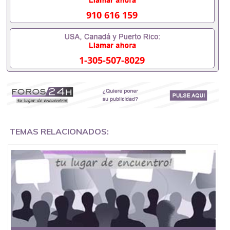
要些什么材料551190476办理假毕业证在国内能用吗,
挂科拿不到毕业证怎么办, 毕业证丢了怎么办, 没有正
910 616 159
常毕业怎么办理毕业证,没毕业可以办学历认证吗,您
是否因为中途辍学、挂科而没有正常毕业551190476
您是否因为递交材料不齐而被拒之门外551190476您
是否因没正常毕业而导致回国得不到教育部认证在校
1-305-507-8029
挂科了不想读了,成绩不理想毕不了业怎么办
551190476找工作没有文凭怎么办,怎么办理本科/研
究生文凭551190476如何办理本科/硕士毕业证
551190476网上买文凭可靠吗551190476哪里可以买
国外文凭551190476国外本科毕业证怎么办理
551190476国外大学文凭可以打工作吗551190476怎
么办理 外假毕业证551190476哪里可以制作美国毕业
证551190476哪里可以办理澳洲毕业证551190476留
TEMAS RELACIONADOS:
学生在哪里可以买假毕业证551190476哪里可以办理
加拿大毕业证551190476申请学校办理假的毕业证成
绩单可以吗551190476哪里可以办理水印成绩单
551190476哪里可以修改成绩单GPA分数551190476
假毕业证能查出来吗551190476假文凭网上能查到吗
551190476 如何拿到国外毕业证QQ微信551190476办
假大学毕业证QQ微信551190476国外毕业证去哪认证
QQ微信551190476找毕业证封皮QQ微信551190476国
外毕业证外壳定制QQ微信551190476快速代办国外毕
业证QQ微信551190476快速拿到国外文凭QQ微信