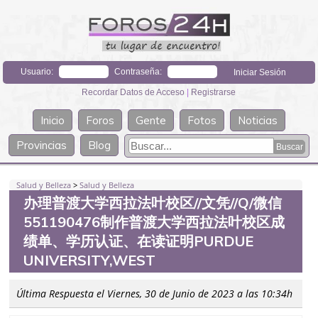
Usuario:
Contraseña:
Recordar Datos de Acceso
|
Registrarse
Inicio
Foros
Gente
Fotos
Noticias
Provincias
Blog
Salud y Belleza
>
Salud y Belleza
办理普渡大学西拉法叶校区//文凭//Q/微信
551190476制作普渡大学西拉法叶校区成
绩单、学历认证、在读证明PURDUE
UNIVERSITY,WEST
Última Respuesta el Viernes, 30 de Junio de 2023 a las 10:34h