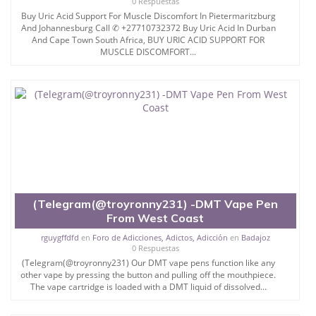
0 Respuestas
Buy Uric Acid Support For Muscle Discomfort In Pietermaritzburg
And Johannesburg Call ✆ +27710732372 Buy Uric Acid In Durban
And Cape Town South Africa, BUY URIC ACID SUPPORT FOR
MUSCLE DISCOMFORT...
(Telegram(@troyronny231) -DMT Vape Pen
From West Coast
rguygffdfd
en
Foro de Adicciones, Adictos, Adicción
en
Badajoz
0 Respuestas
(Telegram(@troyronny231) Our DMT vape pens function like any
other vape by pressing the button and pulling off the mouthpiece.
The vape cartridge is loaded with a DMT liquid of dissolved...