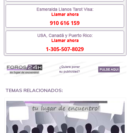
证成绩单，学校，专业，学位，毕业时间都可以根据
客户要求安排。 国内找工作假的毕业证可以用吗
551190476假的毕业证成绩单可以办学历认证吗
551190476要定居国外需要办理什么材料551190476
910 616 159
入职事业单位/国企假的毕业证会查吗551190476入职
国企/事业单位需要些什么材料551190476办理假毕业
证在国内能用吗, 挂科拿不到毕业证怎么办, 毕业证丢
了怎么办, 没有正常毕业怎么办理毕业证,没毕业可以
1-305-507-8029
办学历认证吗,您是否因为中途辍学、挂科而没有正常
毕业551190476您是否因为递交材料不齐而被拒之门
外551190476您是否因没正常毕业而导致回国得不到
教育部认证在校挂科了不想读了,成绩不理想毕不了业
怎么办551190476找工作没有文凭怎么办,怎么办理本
科/研究生文凭551190476如何办理本科/硕士毕业证
551190476网上买文凭可靠吗551190476哪里可以买
国外文凭551190476国外本科毕业证怎么办理
TEMAS RELACIONADOS:
551190476国外大学文凭可以打工作吗551190476怎
么办理 外假毕业证551190476哪里可以制作美国毕业
证551190476哪里可以办理澳洲毕业证551190476留
学生在哪里可以买假毕业证551190476哪里可以办理
加拿大毕业证551190476申请学校办理假的毕业证成
绩单可以吗551190476哪里可以办理水印成绩单
551190476哪里可以修改成绩单GPA分数551190476