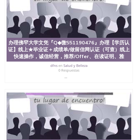
受性肯定及好评；而各种大学部和研究所的商学课程
也吸引了众多不同国家的专业人士前来研究与学习。
二、办理流程： 1、收集客户办理信息； 2、客户付
定金下单； 3、公司确认到账转制作点做电子图；
4、电子图做好发给客户确认； 5、电子图确认好转成
品部做成品； 6、成品做好拍照或者视频确认再付余
款； 7、快递给客户（国内顺丰，国外DHL）。 三、
真实网上可查的证明材料 1、教育部学历学位认证，
办理佛罕大学文凭『Q◆微551190476』办理【学历认
留服真实存档可查，存档。 2、留学回国人员证明
证】线上★毕业证＋成绩单/做留信网认证（可查）线上
（使馆认证），使馆网站真实存档可查。 3、留信网
快速操作，诚信经营，推荐/Offer、在读证明、雅
真实可查认证办理，存档可查，终身受用。 四、办理
流程农业科学院、艺术与建筑学院、商学院、交流学
dfns
en
Salud y Belleza
0 Respuestas
院、地球及物质科学院、教育学院、工程学院、健康
...
与人类发展学院、信息工程与科学学院、人文学院、
护理学院、科学学院等。学校的教育学院排名在全美
前十名，工学院排名在前十五名，且继续攀升中。纽
约大学为学生们提供本科、硕士及博士学位。学校的
专业课程包括：会计学、MBA、财务、教育、建筑工
程、经济、医学、护理、文学、音乐、生物学、统计
学、美术、电子工程、天文学、农业、环境污染控
制、历史、电气工程、生物工程、建筑设计、工商管
理、材料科学、机械工程、航天工程、土木工程、数
学、化学、英语、社会科学、心理学、戏剧、市场营
销、机械工程、计算机科学、物理学、人工智能、商