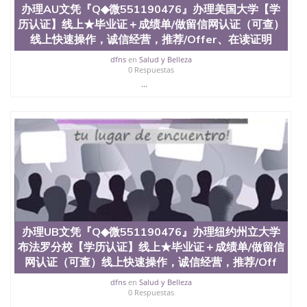
科、金融专业 1、客户提供相关材料，确定客户办理
办理AU文凭『Q◆微551190476』办理美国大学【学
信息，给出操作方案； 2、补充毕业证成绩单等相关
历认证】线上★毕业证＋成绩单/做留信网认证（可查）
材料； 3、留服注册申请账号，付定金； 4、预约递
线上快速操作，诚信经营，推荐/Offer、在读证明
交时间，公司人员陪同客户本人一起去留服递交材
料； 5、等待结果，完成结果书留服直接邮寄给客户
dfns
en
Salud y Belleza
0 Respuestas
6、客户确认收到结果，付余款。 我们对海外大学及
...
学院的毕业证成绩单所使用的材料，尺寸大小，防伪
结构（包括：水印，阴影底纹，钢印LOGO烫金烫
银，LOGO烫金烫银复合重叠。 文字图案浮雕，激光
镭射，紫外荧光，温感，复印防伪）都有原版本文凭
对照。质量得到了广大海外客户群体的认可，同时和
海外学校留学中介， 同时能做到与时俱进，及时掌握
各大院校的（毕业证，成绩单，资格证，学生卡，结
业证，录取通知书，在读证明等相关材料）的版本更
新信息， 能够在时间掌握的海外学历文凭的样版，尺
寸大小，纸张材质，防伪技术等等，并在时间收集到
原版实物，以求达到客户的需求。 我们的优势： 我
们在保证合理定价的同时，坚持较高性价比，通过品
办理UB文凭『Q◆微551190476』办理纽约州立大学
质和效率不断优化，为您倾情诠释什么是高性价比。
布法罗分校【学历认证】线上★毕业证＋成绩单/做留信
咨询顾问：Sam q/微信:551190476 Q/微
网认证（可查）线上快速操作，诚信经营，推荐/Off
信:551190476办理毕业证成绩单、教育部认证,录取通
知书，雅思，留学回国证明.
dfns
en
Salud y Belleza
0 Respuestas
公司专业制作、办理、仿制、成绩单文凭、改成绩、
...