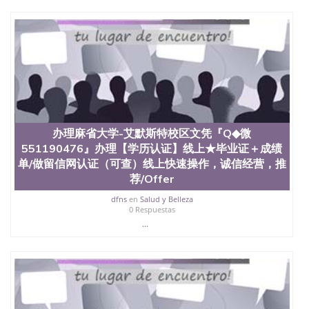
办理麻省大学-艾默斯特校区文凭『Q◆微
551190476』办理【学历认证】线上★毕业证＋成绩
单/做留信网认证（可查）线上快速操作，诚信经营，推
荐/Offer
dfns
en
Salud y Belleza
0 Respuestas
...