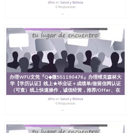
dfns
en
Salud y Belleza
551190476 圣何塞州立大学（San Jose State
0 Respuestas
University, 又译为“圣荷西州立大学”）成立于1857
...
年，简称SJSU，是加州历史悠久的大学之一，也是美
西地区的公立大学之一。位于圣何塞市San Jose中
心，占地154公顷。它是一所位于加利福尼亚州的著
名综合性公立大学，它以极高的就业率，全美名列前
茅的毕业薪资，浓厚的多元化学术氛围，杰出的本科
教育质量，被《福克斯》杂志评选为全美50强公立综
合性大学，每年有来自世界各地的成百上千的海外学
生前往求学。 至今，这是一所在世界上享有学术地
位、声誉、实习机会和影响力的高等教育机构，并获
誉为美国本科教育质量的核心代表。其计算机系与会
计系更是在当今美国大学教学排名中表现优异。其毕
办理WFU文凭『Q◆微551190476』办理维克森林大
业生大多可以在其所处地域的世界硅谷中心得到工作
机会。许多硅谷公司甚至在学生大三和大四的学期提
学【学历认证】线上★毕业证＋成绩单/做留信网认证
供许多相应科系的实习机会。无论是加州大学系统
（可查）线上快速操作，诚信经营，推荐/Offer、在
(UC)，还是加州州立大学系统(CSU), 圣何塞州立大学
dfns
en
Salud y Belleza
都占据着加州所有大学中的地理位置。 圣何塞州立大
0 Respuestas
学座落于硅谷(Silicon Valley), 于附近的旧金山-圣何塞
...
地区为全美的重要科技中心。约有学生三万人，超过
134种学士学科和65个硕士学科，并有来自世界60余
国的学生来此就读。其有名的科系如计算机科学，电
子工程学，工商管理学，艺术设计，和航空学等，深