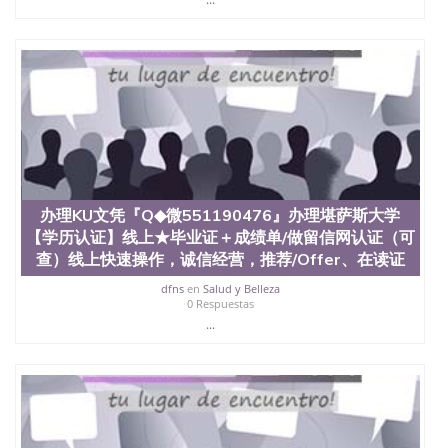
教育部学历学位认证、毕业证、成绩单、文凭、学历
文凭、假文凭假毕业证假学历书制作、假制作、办
理、仿制学位证书、毕业证文凭、文凭毕业证、毕业
证认证、留服认证、使馆认证、使馆证明、使馆留学
回国人员证明、留学生认证、学历认证、文凭认证学
位认证、留学生学历认证、留学生学位认证、英国文
凭学历、美国文凭学历、澳洲文凭学历、加拿大文凭
学历、新西兰学历认证等q:551190476 微信：
551190476 圣何塞州立大学毕业证（San Jose State
University）圣何塞州立大学毕业证（San Jose State
University）圣何塞州立大学毕业证（San Jose State
办理KU文凭『Q◆微551190476』办理堪萨斯大学
University）圣何塞州立大学成绩单（San Jose State
【学历认证】线上★毕业证＋成绩单/做留信网认证（可
University）圣何塞州立大学成绩单（ San Jose State
查）线上快速操作，诚信经营，推荐/Offer、在读证
University）圣何塞州立大学成绩单（San Jose State
University）成绩单圣何塞州立大学文凭（San Jose
dfns
en
Salud y Belleza
State University）圣何塞州立大学（San Jose State
0 Respuestas
University）圣何塞州立大学（San Jose State
...
University）圣何塞州立大学（ San Jose State
University）圣何塞州立大学（San Jose State
University）圣何塞州立大学文凭（San Jose State
University）圣何塞州立大学文凭（San Jose State
University）文凭圣何塞州立大学文凭（San Jose
State University）圣何塞州立大学学历（ San Jose