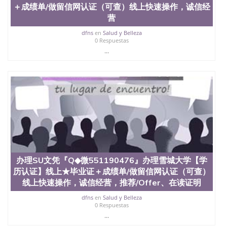
（San Jose State University）澳洲读书未毕业找人做
＋成绩单/做留信网认证（可查）线上快速操作，诚信经
文凭学位qq微信551190476澳洲读CQU中央昆士兰大
营
学学历 绩单购买学位证书/澳洲读本科硕士做文凭/购
dfns
en
Salud y Belleza
买澳洲大学毕业证成绩单假文凭学历
0 Respuestas
offieUniversityofSouthernQueensland 澳洲读书未毕
...
业找人做文凭学位qq微信551190476澳洲读CQU中央
昆士兰大学学历成绩单购买学位证书/澳洲读本科硕
士做文凭/购买澳洲大学毕业证成绩单假文凭学历办
理堪萨斯州立大学文凭『Q◆微551190476』办理堪萨
斯州立大学【学历认证】线上★毕业证＋成绩单/做
留信网认证（可查）线上快速操作，诚信经营，推
荐/Offer、在读证明、雅思托福成绩单/★各类英文材
料/制作，购买成绩单，购买假文凭，购买假学位
证，制造假国外大学文凭Kansas State University
办理SU文凭『Q◆微551190476』办理雪城大学【学
历认证】线上★毕业证＋成绩单/做留信网认证（可查）
线上快速操作，诚信经营，推荐/Offer、在读证明
dfns
en
Salud y Belleza
0 Respuestas
...