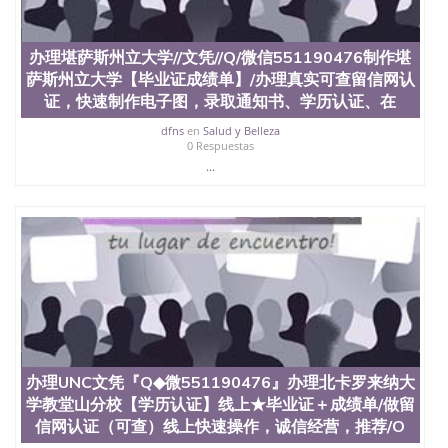
假毕业证能查出来吗551190476假文凭网上能查到吗
551190476 如何拿到国外毕业证QQ微信551190476办
假大学毕业证QQ微信551190476国外毕业证去哪认证
办理堪萨斯州立大学//文凭//Q/微信551190476制作堪
QQ微信551190476找毕业证封皮QQ微信551190476国
萨斯州立大学【毕业证成绩单】/办理真实可查留信网认
外毕业证外壳定制QQ微信551190476快速代办国外毕
业证QQ微信551190476快速拿到国外文凭QQ微信
证，快速制作电子图，录取通知书、学历认证、在
551190476国外留学文凭认证QQ微信551190476国外
dfns
en
Salud y Belleza
文凭回国认证QQ微信551190476泰国文凭办理QQ微
0 Respuestas
信551190476法国留学回国证明QQ微信551190476 国
...
外烫金照片QQ微信551190476外国文凭在中国有用吗
QQ微信551190476德国留学回国证明QQ微信
551190476爱尔兰留学回国证明QQ微信551190476国
外硕士文凭办理QQ微信551190476 网上买文凭可靠
吗QQ微信551190476买国外文凭质量QQ微信
551190476国外本科毕业证怎么办理QQ微信
551190476国外大学文凭真制作QQ微信551190476办
国外文凭可找工作QQ微信551190476国外大学有毕业
证QQ微信551190476办理国外毕业证价格QQ微信
551190476国外编号查询QQ微信551190476办理国外
文凭要交定金吗QQ微信551190476办国外可查文凭
办理UNC文凭『Q◆微551190476』办理北卡罗来纳大
QQ微信551190476网上购买真文凭可信吗QQ微信
学教堂山分校【学历认证】线上★毕业证＋成绩单/做留
551190476学士学位证书查询机构QQ微信551190476
国外资格证书办理QQ微信551190476如何办理学历认
信网认证（可查）线上快速操作，诚信经营，推荐/O
证QQ微信551190476海外文凭认证办理QQ微信