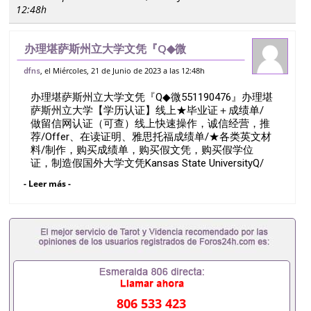
12:48h
办理堪萨斯州立大学文凭『Q◆微
551190476』办理堪萨斯州立大学【学历
, el Miércoles, 21 de Junio de 2023 a las 12:48h
dfns
认证】线上★毕业证＋成绩单/做留信网认
办理堪萨斯州立大学文凭『Q◆微551190476』办理堪
证（可查）线上快速操作，诚信经营，推
萨斯州立大学【学历认证】线上★毕业证＋成绩单/
荐/Of
做留信网认证（可查）线上快速操作，诚信经营，推
荐/Offer、在读证明、雅思托福成绩单/★各类英文材
料/制作，购买成绩单，购买假文凭，购买假学位
证，制造假国外大学文凭Kansas State UniversityQ/
薇551190476诚招留学代理假文凭办理毕业证成绩单
- Leer más -
办理教育部认证办理大使馆认证办理留学归国证明办
理留信网认证办理留服认证办理学历认证办理学生卡
办理录取通知书办理学位证书办理美国文凭办理澳洲
文凭办理英国文凭办理加拿大文凭办理德国文凭 一、
快速办理材料： 1、毕业证+成绩单+留学回国人员证
明+教育部认证,录取通知书，雅思。（全套留学回国
必备证明材料，给父母及亲朋好友一份完美交代）；
2、雅思、托福，OFFER，在读证明，学生卡等留学
相关材料（申请学校、转学，甚至是申请工签都可以
806 533 423
用到）。 注：上述材料，随时都可以安排办理，毕业