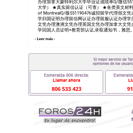
办理加拿大蒙特利尔大学毕业证成绩单Q/微信551
大学） ★真实留信认证（可查） ★各类英文材料（学生
of MontrealQ/薇551190476诚招留
学归国证明办理留信网认证办理留服认证办理学
文凭办理澳洲文凭办理英国文凭办理加拿大文凭办
学回国人员证明+教育部认证,录取通知书，雅
完美交代）； 2、雅思、托福，OFFER，在
- Leer más -
工签都可以用到）。 注：上述材料，随时都可
都可以根据客户要求安排。 国内找工作假的毕业证
吗551190476要定居国外需要办理什么材料5511
职国企/事业单位需要些什么材料551190476办
丢了怎么办, 没有正常毕业怎么办理毕业证,没
常毕业551190476您是否因为递交材料不齐而被
教育部认证在校挂科了不想读了,成绩不理想毕不了业
科/研究生文凭551190476如何办理本科/硕士毕业
外文凭551190476国外本科毕业证怎么办理5511
806 533 423
91
毕业证551190476哪里可以制作美国毕业证5511
以买假毕业证551190476哪里可以办理加拿大毕
551190476哪里可以办理水印成绩单5511904
吗551190476假文凭网上能查到吗551190476
信551190476国外毕业证去哪认证QQ微信5511
QQ微信551190476快速代办国外毕业证QQ微信55
凭认证QQ微信551190476国外文凭回国认证QQ微信
国证明QQ微信551190476 国外烫金照片QQ微信5