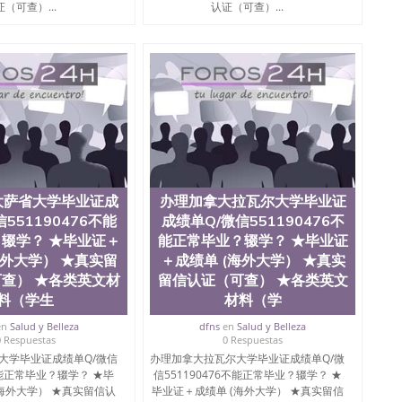
（可查）...
认证（可查）...
大萨省大学毕业证成
办理加拿大拉瓦尔大学毕业证
551190476不能
成绩单Q/微信551190476不
辍学？ ★毕业证＋
能正常毕业？辍学？ ★毕业证
海外大学） ★真实留
＋成绩单 (海外大学） ★真实
查） ★各类英文材
留信认证（可查） ★各类英文
料（学生
材料（学
en
Salud y Belleza
dfns
en
Salud y Belleza
0 Respuestas
0 Respuestas
大学毕业证成绩单Q/微信
办理加拿大拉瓦尔大学毕业证成绩单Q/微
6不能正常毕业？辍学？ ★毕
信551190476不能正常毕业？辍学？ ★
(海外大学） ★真实留信认
毕业证＋成绩单 (海外大学） ★真实留信