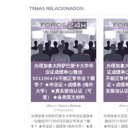
学回国证明QQ微信551190476爱尔兰留学回国证明Q
TEMAS RELACIONADOS:
网上买文凭可靠吗QQ微信551190476买国外文凭
551190476国外大学文凭真制作QQ微信55119
证QQ微信551190476办理国外毕业证价格QQ微信5
要交定金吗QQ微信551190476办国外可查文凭QQ微
学士学位证书查询机构QQ微信551190476 国外
551190476海外文凭认证办理QQ微信551190476 圣何
西州立大学”）成立于1857年，简称SJSU，
位于圣何塞市San Jose中心，占地154公
高的就业率，全美名列前茅的毕业薪资，浓厚的
志评选为全美50强公立综合性大学，每年有来自
所在世界上享有学术地位、声誉、实习机会和影
办理加拿大阿萨巴斯卡大学毕
办理加拿
代表。其计算机系与会计系更是在当今美国大学
业证成绩单Q/微信
证成绩单Q/
世界硅谷中心得到工作机会。许多硅谷公司甚至
551190476不能正常毕业？辍
不能正常毕
无论是加州大学系统(UC)，还是加州州立大学系统
学？ ★毕业证＋成绩单 (海外
证＋成绩单
位置。 圣何塞州立大学座落于硅谷(Silicon Va
大学） ★真实留信认证（可
实留信认证
有学生三万人，超过134种学士学科和65个硕
系如计算机科学，电子工程学，工商管理学，艺
查） ★各类英文材料
和研究所的商学课程也吸引了众多不同国家的专业
dfns
en
Salud y Belleza
dfns
理信息； 2、客户付定金下单； 3、公司确认到
0 Respuestas
电子图确认好转成品部做成品； 6、成品做好拍
办理加拿大阿萨巴斯卡大学毕业证成绩单
办理加拿大尼亚
外DHL）。 三、真实网上可查的证明材料 1、
Q/微信551190476不能正常毕业？辍
微信551190
国人员证明（使馆认证），使馆网站真实存档可
学？ ★毕业证＋成绩单 (海外大学） ★真
★毕业证＋成绩