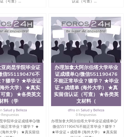
证（可查）...
认证（可查）...
大亚岗昆学院毕业证
办理加拿大阿尔伯塔大学毕业
信551190476不
证成绩单Q/微信551190476
？辍学？ ★毕业证
不能正常毕业？辍学？ ★毕业
(海外大学） ★真实
证＋成绩单 (海外大学） ★真
可查） ★各类英文
实留信认证（可查） ★各类英
材料（学
文材料（
en
Salud y Belleza
dfns
en
Salud y Belleza
0 Respuestas
0 Respuestas
昆学院毕业证成绩单Q/微
办理加拿大阿尔伯塔大学毕业证成绩单Q/
76不能正常毕业？辍学？ ★
微信551190476不能正常毕业？辍学？
 (海外大学） ★真实留信
★毕业证＋成绩单 (海外大学） ★真实留