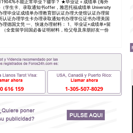
190476不能正常毕业？辍学？ ★毕业证＋成绩单 (海外
卡、录取通知书offer，雅思托福成绩单 University
学代理假文凭办理毕业证成绩单办理教育部认证办理大使馆认证办理留
历认证办理学生卡办理录取通知书办理学位证书办理美国
理德国文凭 一、快速办理材料： 1、毕业证+成绩单+留
思。（全套留学回国必备证明材料，给父母及亲朋好友一份
读证明，学生卡等留学相关材料（申请学校、转学，甚至是申请
以安排办理，毕业证成绩单，学校，专业，学位，毕业时间
可以用吗551190476假的毕业证成绩单可以办学历认证
90476入职事业单位/国企假的毕业证会查吗551190476入
理假毕业证在国内能用吗, 挂科拿不到毕业证怎么办, 毕业证
毕业可以办学历认证吗,您是否因为中途辍学、挂科而没有正
拒之门外551190476您是否因没正常毕业而导致回国得不到
怎么办551190476找工作没有文凭怎么办,怎么办理本
证551190476网上买文凭可靠吗551190476哪里可以买国
90476国外大学文凭可以打工作吗551190476怎么办理 外假
0 616 159
1-305-507-8029
90476哪里可以办理澳洲毕业证551190476留学生在哪里可
业证551190476申请学校办理假的毕业证成绩单可以吗
76哪里可以修改成绩单GPA分数551190476假毕业证能查出来
 如何拿到国外毕业证QQ微信551190476办假大学毕业证QQ微
90476找毕业证封皮QQ微信551190476国外毕业证外壳定制
1190476快速拿到国外文凭QQ微信551190476国外留学文
551190476泰国文凭办理QQ微信551190476法国留学回
51190476外国文凭在中国有用吗QQ微信551190476德国留