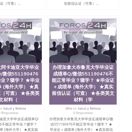
院、商学院、交流学院、地球及物质科学院、教育学院、工
证（可查）...
实留信认证（可查）...
学院、人文学院、护理学院、科学学院等。学校的教育学
且继续攀升中。纽约大学为学生们提供本科、硕士及博士
财务、教育、建筑工程、经济、医学、护理、文学、音乐、
业、环境污染控制、历史、电气工程、生物工程、建筑设
、土木工程、数学、化学、英语、社会科学、心理学、戏
、人工智能、商科、金融专业 1、客户提供相关材料，确
证成绩单等相关材料； 3、留服注册申请账号，付定金；
留服递交材料； 5、等待结果，完成结果书留服直接邮寄
对海外大学及学院的毕业证成绩单所使用的材料，尺寸大
O烫金烫银，LOGO烫金烫银复合重叠。 文字图案浮雕，
版本文凭对照。质量得到了广大海外客户群体的认可，同
大阿卡迪亚大学毕业
办理加拿大布鲁克大学毕业证
，及时掌握各大院校的（毕业证，成绩单，资格证，学生
微信551190476
成绩单Q/微信551190476不
）的版本更新信息， 能够在时间掌握的海外学历文凭的样
时间收集到原版实物，以求达到客户的需求。 我们的优
业？辍学？ ★毕业
能正常毕业？辍学？ ★毕业证
价比，通过品质和效率不断优化，为您倾情诠释什么是高性
 (海外大学） ★真
＋成绩单 (海外大学） ★真实
/微信:551190476办理毕业证成绩单、教育部认证,录取通知
（可查） ★各类英
留信认证（可查） ★各类英文
文材料（
材料（学
绩、教育部学历学位认证、毕业证、成绩单、文凭、学历
en
Salud y Belleza
dfns
en
Salud y Belleza
办理、仿制学位证书、毕业证文凭、文凭毕业证、毕业证
0 Respuestas
0 Respuestas
学回国人员证明、留学生认证、学历认证、文凭认证学位
迪亚大学毕业证成绩单Q/
办理加拿大布鲁克大学毕业证成绩单Q/微
文凭学历、美国文凭学历、澳洲文凭学历、加拿大文凭学
476不能正常毕业？辍学？
信551190476不能正常毕业？辍学？ ★
0476 圣何塞州立大学毕业证（San Jose State
单 (海外大学） ★真实留
毕业证＋成绩单 (海外大学） ★真实留信