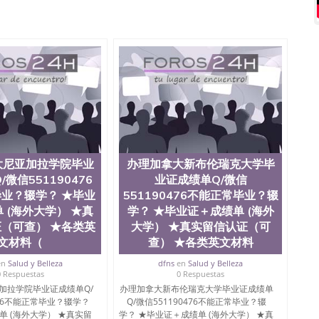
Q微信551190476国外硕士文凭办理QQ微信551190476
质量QQ微信551190476国外本科毕业证怎么办理QQ微信
0476办国外文凭可找工作QQ微信551190476国外大学有毕业
51190476国外编号查询QQ微信551190476办理国外文凭
信551190476网上购买真文凭可信吗QQ微信551190476
资格证书办理QQ微信551190476如何办理学历认证QQ微信
塞州立大学（San Jose State University, 又译为“圣荷
是加州历史悠久的大学之一，也是美西地区的公立大学之一。
顷。它是一所位于加利福尼亚州的著名综合性公立大学，它以极
多元化学术氛围，杰出的本科教育质量，被《福克斯》杂
世界各地的成百上千的海外学生前往求学。 至今，这是一
响力的高等教育机构，并获誉为美国本科教育质量的核心
大尼亚加拉学院毕业
办理加拿大新布伦瑞克大学毕
教学排名中表现优异。其毕业生大多可以在其所处地域的
微信551190476
业证成绩单Q/微信
在学生大三和大四的学期提供许多相应科系的实习机会。
业？辍学？ ★毕业
551190476不能正常毕业？辍
(CSU), 圣何塞州立大学都占据着加州所有大学中的地理
 (海外大学） ★真
学？ ★毕业证＋成绩单 (海外
lley), 于附近的旧金山-圣何塞地区为全美的重要科技中心。约
（可查） ★各类英
大学） ★真实留信认证（可
士学科，并有来自世界60余国的学生来此就读。其有名的科
术设计，和航空学等，深受性肯定及好评；而各种大学部
文材料（
查） ★各类英文材料
人士前来研究与学习。 二、办理流程： 1、收集客户办
en
Salud y Belleza
dfns
en
Salud y Belleza
账转制作点做电子图； 4、电子图做好发给客户确认； 5、
0 Respuestas
0 Respuestas
照或者视频确认再付余款； 7、快递给客户（国内顺丰，国
加拉学院毕业证成绩单Q/
办理加拿大新布伦瑞克大学毕业证成绩单
教育部学历学位认证，留服真实存档可查，存档。 2、留学回
476不能正常毕业？辍学？
Q/微信551190476不能正常毕业？辍
查。 3、留信网真实可查认证办理，存档可查，终身受
单 (海外大学） ★真实留
学？ ★毕业证＋成绩单 (海外大学） ★真