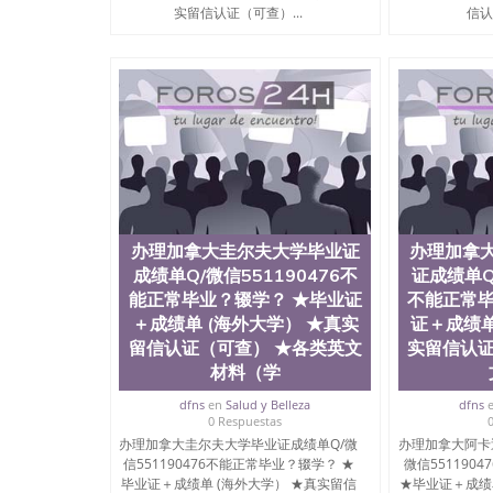
用。 四、办理流程农业科学院、艺术与建筑学
实留信认证（可查）...
信认
程学院、健康与人类发展学院、信息工程与科学
院排名在全美前十名，工学院排名在前十五名，
学位。学校的专业课程包括：会计学、MBA、
生物学、统计学、美术、电子工程、天文学、农
计、工商管理、材料科学、机械工程、航天工程
剧、市场营销、机械工程、计算机科学、物理学
定客户办理信息，给出操作方案； 2、补充毕业
4、预约递交时间，公司人员陪同客户本人一起去
给客户 6、客户确认收到结果，付余款。 我们
小，防伪结构（包括：水印，阴影底纹，钢印LOG
激光镭射，紫外荧光，温感，复印防伪）都有原
办理加拿大圭尔夫大学毕业证
办理加拿
时和海外学校留学中介， 同时能做到与时俱进
成绩单Q/微信551190476不
证成绩单Q/
卡，结业证，录取通知书，在读证明等相关材料
版，尺寸大小，纸张材质，防伪技术等等，并在
能正常毕业？辍学？ ★毕业证
不能正常毕
势： 我们在保证合理定价的同时，坚持较高性
＋成绩单 (海外大学） ★真实
证＋成绩单
价比。 咨询顾问：Sam q/微信:551190476 Q
留信认证（可查） ★各类英文
实留信认证
书，雅思，留学回国证明.
材料（学
公司专业制作、办理、仿制、成绩单文凭、改成
dfns
en
Salud y Belleza
dfns
文凭、假文凭假毕业证假学历书制作、假制作、
0 Respuestas
认证、留服认证、使馆认证、使馆证明、使馆留
办理加拿大圭尔夫大学毕业证成绩单Q/微
办理加拿大阿卡
认证、留学生学历认证、留学生学位认证、英国
信551190476不能正常毕业？辍学？ ★
微信551190
历、新西兰学历认证等q:551190476 微信：55119
毕业证＋成绩单 (海外大学） ★真实留信
★毕业证＋成绩