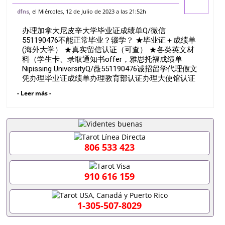
551190476不能正常毕业？辍学？ ★毕业
, el Miércoles, 12 de Julio de 2023 a las 21:52h
dfns
证＋成绩单 (海外大学） ★真实留信认证
办理加拿大尼皮辛大学毕业证成绩单Q/微信
（可查） ★各类英文材料（学
551190476不能正常毕业？辍学？ ★毕业证＋成绩单
(海外大学） ★真实留信认证（可查） ★各类英文材
料（学生卡、录取通知书offer，雅思托福成绩单
Nipissing UniversityQ/薇551190476诚招留学代理假文
凭办理毕业证成绩单办理教育部认证办理大使馆认证
办理留学归国证明办理留信网认证办理留服认证办理
- Leer más -
学历认证办理学生卡办理录取通知书办理学位证书办
理美国文凭办理澳洲文凭办理英国文凭办理加拿大文
凭办理德国文凭 一、快速办理材料： 1、毕业证+成
绩单+留学回国人员证明+教育部认证,录取通知书，
雅思。（全套留学回国必备证明材料，给父母及亲朋
好友一份完美交代）； 2、雅思、托福，OFFER，在
806 533 423
读证明，学生卡等留学相关材料（申请学校、转学，
甚至是申请工签都可以用到）。 注：上述材料，随时
都可以安排办理，毕业证成绩单，学校，专业，学
910 616 159
位，毕业时间都可以根据客户要求安排。 国内找工作
假的毕业证可以用吗551190476假的毕业证成绩单可
以办学历认证吗551190476要定居国外需要办理什么
1-305-507-8029
材料551190476入职事业单位/国企假的毕业证会查吗
551190476入职国企/事业单位需要些什么材料