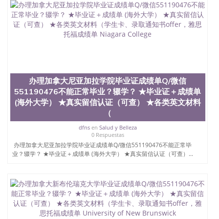
速拿到国外文凭QQ微信551190476国外留学文凭认证
QQ微信551190476国外文凭回国认证QQ微信
551190476泰国文凭办理QQ微信551190476法国留学
回国证明QQ微信551190476 国外烫金照片QQ微信
551190476外国文凭在中国有用吗QQ微信551190476
德国留学回国证明QQ微信551190476爱尔兰留学回国
证明QQ微信551190476国外硕士文凭办理QQ微信
551190476 网上买文凭可靠吗QQ微信551190476买国
外文凭质量QQ微信551190476国外本科毕业证怎么办
办理加拿大尼亚加拉学院毕业证成绩单Q/微信
理QQ微信551190476国外大学文凭真制作QQ微信
551190476不能正常毕业？辍学？ ★毕业证＋成绩单
551190476办国外文凭可找工作QQ微信551190476国
(海外大学） ★真实留信认证（可查） ★各类英文材料
外大学有毕业证QQ微信551190476办理国外毕业证价
格QQ微信551190476国外编号查询QQ微信551190476
（
办理国外文凭要交定金吗QQ微信551190476办国外可
dfns
en
Salud y Belleza
查文凭QQ微信551190476网上购买真文凭可信吗QQ
0 Respuestas
微信551190476学士学位证书查询机构QQ微信
办理加拿大尼亚加拉学院毕业证成绩单Q/微信551190476不能正常毕
551190476 国外资格证书办理QQ微信551190476如何
业？辍学？ ★毕业证＋成绩单 (海外大学） ★真实留信认证（可查）...
办理学历认证QQ微信551190476海外文凭认证办理
QQ微信551190476 圣何塞州立大学（San Jose State
University, 又译为“圣荷西州立大学”）成立于1857
年，简称SJSU，是加州历史悠久的大学之一，也是美
西地区的公立大学之一。位于圣何塞市San Jose中
心，占地154公顷。它是一所位于加利福尼亚州的著
名综合性公立大学，它以极高的就业率，全美名列前