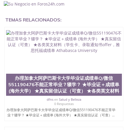
551190476办理假毕业证在国内能用吗, 挂科拿不到毕
业证怎么办, 毕业证丢了怎么办, 没有正常毕业怎么办
理毕业证,没毕业可以办学历认证吗,您是否因为中途
TEMAS RELACIONADOS:
辍学、挂科而没有正常毕业551190476您是否因为递
交材料不齐而被拒之门外551190476您是否因没正常
毕业而导致回国得不到教育部认证在校挂科了不想读
了,成绩不理想毕不了业怎么办551190476找工作没有
文凭怎么办,怎么办理本科/研究生文凭551190476如
何办理本科/硕士毕业证551190476网上买文凭可靠吗
551190476哪里可以买国外文凭551190476国外本科
毕业证怎么办理551190476国外大学文凭可以打工作
吗551190476怎么办理 外假毕业证551190476哪里可
以制作美国毕业证551190476哪里可以办理澳洲毕业
证551190476留学生在哪里可以买假毕业证
办理加拿大阿萨巴斯卡大学毕业证成绩单Q/微信
551190476哪里可以办理加拿大毕业证551190476申
551190476不能正常毕业？辍学？ ★毕业证＋成绩单
请学校办理假的毕业证成绩单可以吗551190476哪里
(海外大学） ★真实留信认证（可查） ★各类英文材料
可以办理水印成绩单551190476哪里可以修改成绩单
GPA分数551190476假毕业证能查出来吗551190476
dfns
en
Salud y Belleza
假文凭网上能查到吗551190476 如何拿到国外毕业证
0 Respuestas
QQ微信551190476办假大学毕业证QQ微信551190476
办理加拿大阿萨巴斯卡大学毕业证成绩单Q/微信551190476不能正常毕
国外毕业证去哪认证QQ微信551190476找毕业证封皮
业？辍学？ ★毕业证＋成绩单 (海外大学） ★真实留信认证（可查）...
QQ微信551190476国外毕业证外壳定制QQ微信
551190476快速代办国外毕业证QQ微信551190476快