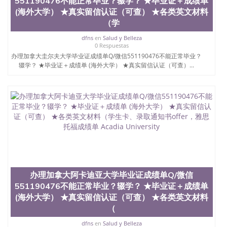
551190476不能正常毕业？辍学？ ★毕业证＋成绩单
真实网上可查的证明材料 1、教育部学历学位认证，
(海外大学） ★真实留信认证（可查） ★各类英文材料
留服真实存档可查，存档。 2、留学回国人员证明
（学
（使馆认证），使馆网站真实存档可查。 3、留信网
真实可查认证办理，存档可查，终身受用。 四、办理
dfns
en
Salud y Belleza
0 Respuestas
流程农业科学院、艺术与建筑学院、商学院、交流学
办理加拿大圭尔夫大学毕业证成绩单Q/微信551190476不能正常毕业？
院、地球及物质科学院、教育学院、工程学院、健康
辍学？ ★毕业证＋成绩单 (海外大学） ★真实留信认证（可查）...
与人类发展学院、信息工程与科学学院、人文学院、
护理学院、科学学院等。学校的教育学院排名在全美
前十名，工学院排名在前十五名，且继续攀升中。纽
约大学为学生们提供本科、硕士及博士学位。学校的
专业课程包括：会计学、MBA、财务、教育、建筑工
程、经济、医学、护理、文学、音乐、生物学、统计
学、美术、电子工程、天文学、农业、环境污染控
制、历史、电气工程、生物工程、建筑设计、工商管
理、材料科学、机械工程、航天工程、土木工程、数
学、化学、英语、社会科学、心理学、戏剧、市场营
销、机械工程、计算机科学、物理学、人工智能、商
科、金融专业 1、客户提供相关材料，确定客户办理
办理加拿大阿卡迪亚大学毕业证成绩单Q/微信
信息，给出操作方案； 2、补充毕业证成绩单等相关
551190476不能正常毕业？辍学？ ★毕业证＋成绩单
材料； 3、留服注册申请账号，付定金； 4、预约递
(海外大学） ★真实留信认证（可查） ★各类英文材料
交时间，公司人员陪同客户本人一起去留服递交材
（
料； 5、等待结果，完成结果书留服直接邮寄给客户
6、客户确认收到结果，付余款。 我们对海外大学及
dfns
en
Salud y Belleza