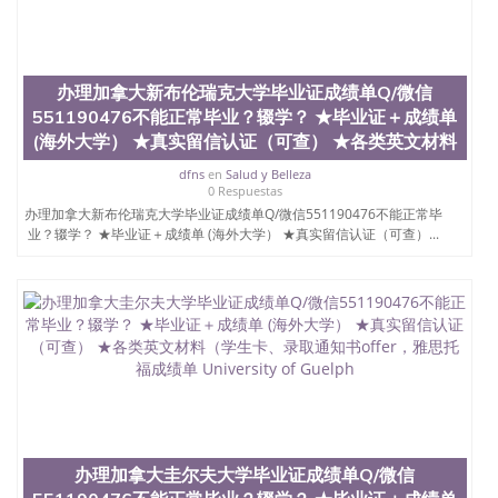
茅的毕业薪资，浓厚的多元化学术氛围，杰出的本科
教育质量，被《福克斯》杂志评选为全美50强公立综
合性大学，每年有来自世界各地的成百上千的海外学
生前往求学。 至今，这是一所在世界上享有学术地
办理加拿大新布伦瑞克大学毕业证成绩单Q/微信
位、声誉、实习机会和影响力的高等教育机构，并获
551190476不能正常毕业？辍学？ ★毕业证＋成绩单
誉为美国本科教育质量的核心代表。其计算机系与会
计系更是在当今美国大学教学排名中表现优异。其毕
(海外大学） ★真实留信认证（可查） ★各类英文材料
业生大多可以在其所处地域的世界硅谷中心得到工作
dfns
en
Salud y Belleza
机会。许多硅谷公司甚至在学生大三和大四的学期提
0 Respuestas
供许多相应科系的实习机会。无论是加州大学系统
办理加拿大新布伦瑞克大学毕业证成绩单Q/微信551190476不能正常毕
(UC)，还是加州州立大学系统(CSU), 圣何塞州立大学
业？辍学？ ★毕业证＋成绩单 (海外大学） ★真实留信认证（可查）...
都占据着加州所有大学中的地理位置。 圣何塞州立大
学座落于硅谷(Silicon Valley), 于附近的旧金山-圣何塞
地区为全美的重要科技中心。约有学生三万人，超过
134种学士学科和65个硕士学科，并有来自世界60余
国的学生来此就读。其有名的科系如计算机科学，电
子工程学，工商管理学，艺术设计，和航空学等，深
受性肯定及好评；而各种大学部和研究所的商学课程
也吸引了众多不同国家的专业人士前来研究与学习。
二、办理流程： 1、收集客户办理信息； 2、客户付
定金下单； 3、公司确认到账转制作点做电子图；
4、电子图做好发给客户确认； 5、电子图确认好转成
办理加拿大圭尔夫大学毕业证成绩单Q/微信
品部做成品； 6、成品做好拍照或者视频确认再付余
款； 7、快递给客户（国内顺丰，国外DHL）。 三、