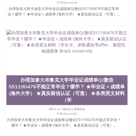
学院的毕业证成绩单所使用的材料，尺寸大小，防伪
0 Respuestas
结构（包括：水印，阴影底纹，钢印LOGO烫金烫
办理加拿大阿卡迪亚大学毕业证成绩单Q/微信551190476不能正常毕
银，LOGO烫金烫银复合重叠。 文字图案浮雕，激光
业？辍学？ ★毕业证＋成绩单 (海外大学） ★真实留信认证（可查）...
镭射，紫外荧光，温感，复印防伪）都有原版本文凭
对照。质量得到了广大海外客户群体的认可，同时和
海外学校留学中介， 同时能做到与时俱进，及时掌握
各大院校的（毕业证，成绩单，资格证，学生卡，结
业证，录取通知书，在读证明等相关材料）的版本更
新信息， 能够在时间掌握的海外学历文凭的样版，尺
寸大小，纸张材质，防伪技术等等，并在时间收集到
原版实物，以求达到客户的需求。 我们的优势： 我
们在保证合理定价的同时，坚持较高性价比，通过品
质和效率不断优化，为您倾情诠释什么是高性价比。
咨询顾问：Sam q/微信:551190476 Q/微
办理加拿大布鲁克大学毕业证成绩单Q/微信
信:551190476办理毕业证成绩单、教育部认证,录取通
551190476不能正常毕业？辍学？ ★毕业证＋成绩单
知书，雅思，留学回国证明.
(海外大学） ★真实留信认证（可查） ★各类英文材料
公司专业制作、办理、仿制、成绩单文凭、改成绩、
（学
教育部学历学位认证、毕业证、成绩单、文凭、学历
dfns
en
Salud y Belleza
文凭、假文凭假毕业证假学历书制作、假制作、办
0 Respuestas
理、仿制学位证书、毕业证文凭、文凭毕业证、毕业
办理加拿大布鲁克大学毕业证成绩单Q/微信551190476不能正常毕业？
证认证、留服认证、使馆认证、使馆证明、使馆留学
辍学？ ★毕业证＋成绩单 (海外大学） ★真实留信认证（可查）...
回国人员证明、留学生认证、学历认证、文凭认证学
位认证、留学生学历认证、留学生学位认证、英国文