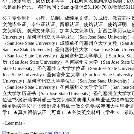
小，纸张材质，防伪技术等等，并在时间收集到原版实物，以求
么是高性价比。 咨询顾问：Sam q/微信:551190476 Q/微
公司专业制作、办理、仿制、成绩单文凭、改成绩、教育部学
文凭毕业证、毕业证认证、留服认证、使馆认证、使馆证明、
文凭学历、澳洲文凭学历、加拿大文凭学历、新西兰学历认证等q:551190476
University）圣何塞州立大学毕业证（San Jose State Univers
（San Jose State University）成绩单圣何塞州立大学文凭（San Jos
San Jose State University）圣何塞州立大学（San Jose Stat
（San Jose State University）圣何塞州立大学学历（ San Jose S
历（San Jose State University）圣何塞州立大学（San Jose Stat
State University）圣何塞州立大学学位证（San Jose State Uni
Jose State University）圣何塞州立大学（San Jose State Univ
University）圣何塞州立大学学位证（San Jose State Univers
（San Jose State University）圣何塞州立大学学位证（San Jose 
立大学学历证书（San Jose State University）圣何塞州立
位证书/澳洲读本科硕士做文凭/购买澳洲大学毕业证成绩单假文凭学历offie
绩单购买学位证书/澳洲读本科硕士做文凭/购买澳洲大学毕业证成
学） ★真实留信认证（可查） ★各类英文材料（学生卡、录取通知书offe
- Leer más -
806 533 423