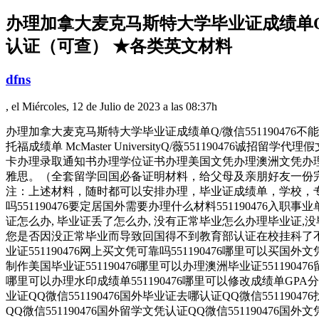
办理加拿大麦克马斯特大学毕业证成绩单Q/微
认证（可查） ★各类英文材料
dfns
, el Miércoles, 12 de Julio de 2023 a las 08:37h
办理加拿大麦克马斯特大学毕业证成绩单Q/微信551190476
托福成绩单 McMaster UniversityQ/薇55119
卡办理录取通知书办理学位证书办理美国文凭办理澳洲文凭办理
雅思。（全套留学回国必备证明材料，给父母及亲朋好友一份完
注：上述材料，随时都可以安排办理，毕业证成绩单，学校，专业
吗551190476要定居国外需要办理什么材料551190476入职
证怎么办, 毕业证丢了怎么办, 没有正常毕业怎么办理毕业证,没毕
您是否因没正常毕业而导致回国得不到教育部认证在校挂科了不想读了
业证551190476网上买文凭可靠吗551190476哪里可以买国外文
制作美国毕业证551190476哪里可以办理澳洲毕业证55119047
哪里可以办理水印成绩单551190476哪里可以修改成绩单GPA分数5
业证QQ微信551190476国外毕业证去哪认证QQ微信5511904
QQ微信551190476国外留学文凭认证QQ微信551190476国外