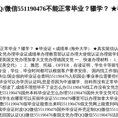
信551190476不能正常毕业？辍学？ 
不能正常毕业？辍学？ ★毕业证＋成绩单 (海外大学） ★真实留信
0476诚招留学代理假文凭办理毕业证成绩单办理教育部认证办理大使馆
英国文凭办理加拿大文凭办理德国文凭 一、快速办理材料： 1、
美交代）； 2、雅思、托福，OFFER，在读证明，学生卡等
，学位，毕业时间都可以根据客户要求安排。 国内找工作假的毕业
事业单位/国企假的毕业证会查吗551190476入职国企/事业单位需要
业可以办学历认证吗,您是否因为中途辍学、挂科而没有正常毕业551
,成绩不理想毕不了业怎么办551190476找工作没有文凭怎么办
凭551190476国外本科毕业证怎么办理551190476国外大学文凭可以
6留学生在哪里可以买假毕业证551190476哪里可以办理加拿大毕业证
51190476假毕业证能查出来吗551190476假文凭网上能查到吗55
76找毕业证封皮QQ微信551190476国外毕业证外壳定制QQ微信551
文凭回国认证QQ微信551190476泰国文凭办理QQ微信55119047