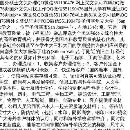
476国外硕士文凭办理QQ微信551190476 网上买文凭可靠吗QQ微
0476办国外文凭可找工作QQ微信551190476国外大学有毕业证QQ
0476办国外可查文凭QQ微信551190476网上购买真文凭可信吗QQ
476海外文凭认证办理QQ微信551190476 圣何塞州立大学（San
公立大学之一。位于圣何塞市San Jose中心，占地154公顷。它是一所
教育质量，被《福克斯》杂志评选为全美50强公立综合性大
的高等教育机构，并获誉为美国本科教育质量的核心代表。其
许多硅谷公司甚至在学生大三和大四的学期提供许多相应科系的
座落于硅谷(Silicon Valley), 于附近的旧金山-圣何
读。其有名的科系如计算机科学，电子工程学，工商管理学，艺术
二、办理流程： 1、收集客户办理信息； 2、客户付定金下
拍照或者视频确认再付余款； 7、快递给客户（国内顺丰，国外
证），使馆网站真实存档可查。 3、留信网真实可查认证办理，
学院、健康与人类发展学院、信息工程与科学学院、人文学
提供本科、硕士及博士学位。学校的专业课程包括：会计学、
污染控制、历史、电气工程、生物工程、建筑设计、工商管理、
、物理学、人工智能、商科、金融专业 1、客户提供相关材
时间，公司人员陪同客户本人一起去留服递交材料； 5、等待结
尺寸大小，防伪结构（包括：水印，阴影底纹，钢印LOGO烫金
广大海外客户群体的认可，同时和海外学校留学中介， 同时能
更新信息， 能够在时间掌握的海外学历文凭的样版，尺寸大