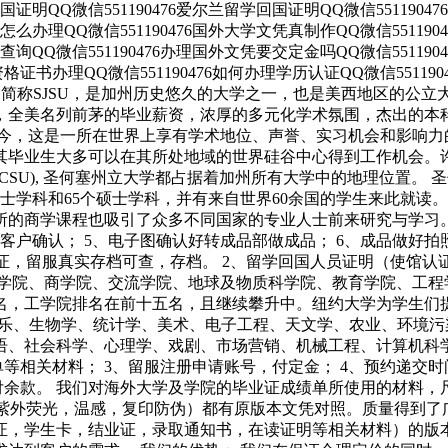
回国证明QQ微信551190476爱尔兰留学回国证明QQ微信551190
业证怎么办理QQ微信551190476国外大学文凭真制作QQ微信55119
编号查询QQ微信551190476办理国外文凭要交定金吗QQ微信55119
外资格证书办理QQ微信551190476如何办理学历认证QQ微信551190
）成立于1857年，简称SJSU，是加州历史悠久的大学之一，也是美西地区的
，全美名列前茅的毕业薪资，浓厚的多元化学术氛围，杰出的本科
至今，这是一所在世界上享有学术地位、声誉、实习机会和影响力
其毕业生大多可以在其所处地域的世界硅谷中心得到工作机会。
), 圣何塞州立大学都占据着加州所有大学中的地理位置。 圣何塞州立大学
学士学科和65个硕士学科，并有来自世界60余国的学生来此就
的商学课程也吸引了众多不同国家的专业人士前来研究与学习。 
给客户确认； 5、电子图确认好转成品部做成品； 6、成品做好
认证，留服真实存档可查，存档。 2、留学回国人员证明（使馆认
筑学院、商学院、交流学院、地球及物质科学院、教育学院、工程
名，工学院排名在前十五名，且继续攀升中。纽约大学为学生们
音乐、生物学、统计学、美术、电子工程、天文学、农业、环境
语、社会科学、心理学、戏剧、市场营销、机械工程、计算机科学
等相关材料； 3、留服注册申请账号，付定金； 4、预约递交
付余款。 我们对海外大学及学院的毕业证成绩单所使用的材料，
，紫外荧光，温感，复印防伪）都有原版本文凭对照。质量得到了
证，学生卡，结业证，录取通知书，在读证明等相关材料）的版本