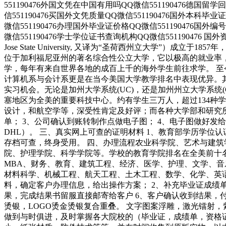
551190476外国文凭在中国有用吗QQ微信551190476德国留学
信551190476买国外文凭质量QQ微信551190476国外本科毕
微信551190476办理国外毕业证价格QQ微信551190476国外
微信551190476学士学位证书查询机构QQ微信551190476 国
Jose State University, 又译为“圣荷西州立大学”
位于加利福尼亚州的著名综合性公立大学，它以极高的就业率
学，每年有来自世界各地的成百上千的海外学生前往求学。 
计算机系与会计系更是在当今美国大学教学排名中表现优异。
实习机会。无论是加州大学系统(UC)，还是加州州立大学系统(CSU
塞地区为全美的重要科技中心。约有学生三万人，超过134种
设计，和航空学等，深受性肯定及好评；而各种大学部和研究所
单； 3、公司确认到账转制作点做电子图； 4、电子图做好发
DHL）。 三、真实网上可查的证明材料 1、教育部学历学位
存档可查，终身受用。 四、办理流程农业科学院、艺术与建
院、护理学院、科学学院等。学校的教育学院排名在全美前十
MBA、财务、教育、建筑工程、经济、医学、护理、文学、
材料科学、机械工程、航天工程、土木工程、数学、化学、英
料，确定客户办理信息，给出操作方案； 2、补充毕业证成绩单
果，完成结果书留服直接邮寄给客户 6、客户确认收到结果，
烫银，LOGO烫金烫银复合重叠。 文字图案浮雕，激光镭射
做到与时俱进，及时掌握各大院校的（毕业证，成绩单，资格