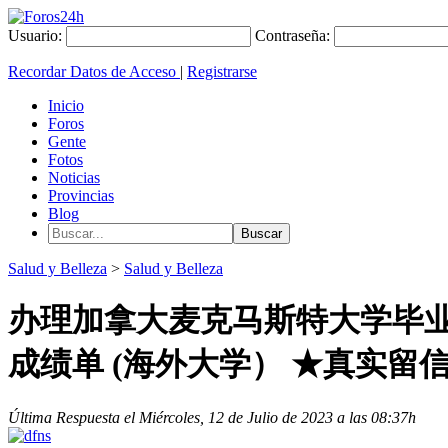
Usuario:
Contraseña:
Recordar Datos de Acceso
|
Registrarse
Inicio
Foros
Gente
Fotos
Noticias
Provincias
Blog
Salud y Belleza
>
Salud y Belleza
办理加拿大麦克马斯特大学毕业证
成绩单 (海外大学） ★真实留
Última Respuesta el Miércoles, 12 de Julio de 2023 a las 08:37h