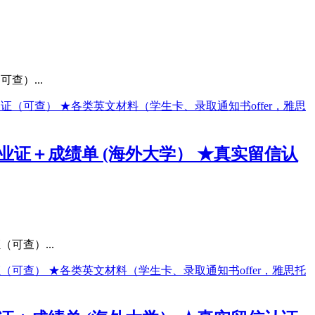
查）...
毕业证＋成绩单 (海外大学） ★真实留信认
可查）...