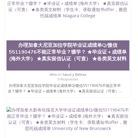
QQ微信551190476国外文凭回国认证QQ微信
551190476泰国文凭办理QQ微信551190476法国留学
回国证明QQ微信551190476 国外烫金照片QQ微信
551190476外国文凭在中国有用吗QQ微信551190476
德国留学回国证明QQ微信551190476爱尔兰留学回国
证明QQ微信551190476国外硕士文凭办理QQ微信
551190476 网上买文凭可靠吗QQ微信551190476买国
外文凭质量QQ微信551190476国外本科毕业证怎么办
办理加拿大尼亚加拉学院毕业证成绩单Q/微信
理QQ微信551190476国外大学文凭真制作QQ微信
551190476不能正常毕业？辍学？ ★毕业证＋成绩单
551190476办国外文凭可找工作QQ微信551190476国
(海外大学） ★真实留信认证（可查） ★各类英文材料
外大学有毕业证QQ微信551190476办理国外毕业证价
格QQ微信551190476国外编号查询QQ微信551190476
（
办理国外文凭要交定金吗QQ微信551190476办国外可
dfns
en
Salud y Belleza
查文凭QQ微信551190476网上购买真文凭可信吗QQ
0 Respuestas
微信551190476学士学位证书查询机构QQ微信
办理加拿大尼亚加拉学院毕业证成绩单Q/微信551190476不能正常毕
551190476 国外资格证书办理QQ微信551190476如何
业？辍学？ ★毕业证＋成绩单 (海外大学） ★真实留信认证（可查）...
办理学历认证QQ微信551190476海外文凭认证办理
QQ微信551190476 圣何塞州立大学（San Jose State
University, 又译为“圣荷西州立大学”）成立于1857
年，简称SJSU，是加州历史悠久的大学之一，也是美
西地区的公立大学之一。位于圣何塞市San Jose中
心，占地154公顷。它是一所位于加利福尼亚州的著
名综合性公立大学，它以极高的就业率，全美名列前
茅的毕业薪资，浓厚的多元化学术氛围，杰出的本科