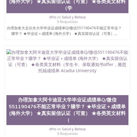
(海外大学） ★真实留信认证（可查） ★各类英文材料
留服真实存档可查，存档。 2、留学回国人员证明
（学
（使馆认证），使馆网站真实存档可查。 3、留信网
真实可查认证办理，存档可查，终身受用。 四、办理
dfns
en
Salud y Belleza
0 Respuestas
流程农业科学院、艺术与建筑学院、商学院、交流学
办理加拿大圭尔夫大学毕业证成绩单Q/微信551190476不能正常毕业？
院、地球及物质科学院、教育学院、工程学院、健康
辍学？ ★毕业证＋成绩单 (海外大学） ★真实留信认证（可查）...
与人类发展学院、信息工程与科学学院、人文学院、
护理学院、科学学院等。学校的教育学院排名在全美
前十名，工学院排名在前十五名，且继续攀升中。纽
约大学为学生们提供本科、硕士及博士学位。学校的
专业课程包括：会计学、MBA、财务、教育、建筑工
程、经济、医学、护理、文学、音乐、生物学、统计
学、美术、电子工程、天文学、农业、环境污染控
制、历史、电气工程、生物工程、建筑设计、工商管
理、材料科学、机械工程、航天工程、土木工程、数
学、化学、英语、社会科学、心理学、戏剧、市场营
销、机械工程、计算机科学、物理学、人工智能、商
科、金融专业 1、客户提供相关材料，确定客户办理
办理加拿大阿卡迪亚大学毕业证成绩单Q/微信
信息，给出操作方案； 2、补充毕业证成绩单等相关
551190476不能正常毕业？辍学？ ★毕业证＋成绩单
材料； 3、留服注册申请账号，付定金； 4、预约递
(海外大学） ★真实留信认证（可查） ★各类英文材料
交时间，公司人员陪同客户本人一起去留服递交材
（
料； 5、等待结果，完成结果书留服直接邮寄给客户
6、客户确认收到结果，付余款。 我们对海外大学及
dfns
en
Salud y Belleza
学院的毕业证成绩单所使用的材料，尺寸大小，防伪
0 Respuestas