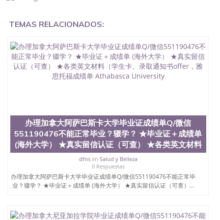
毕业证怎么办, 毕业证丢了怎么办, 没有正常毕业怎么
办理毕业证,没毕业可以办学历认证吗,您是否因为中
TEMAS RELACIONADOS:
途辍学、挂科而没有正常毕业551190476您是否因为
递交材料不齐而被拒之门外551190476您是否因没正
常毕业而导致回国得不到教育部认证在校挂科了不想
读了,成绩不理想毕不了业怎么办551190476找工作没
有文凭怎么办,怎么办理本科/研究生文凭551190476
如何办理本科/硕士毕业证551190476网上买文凭可靠
吗551190476哪里可以买国外文凭551190476国外本
科毕业证怎么办理551190476国外大学文凭可以打工
作吗551190476怎么办理 外假毕业证551190476哪里
可以制作美国毕业证551190476哪里可以办理澳洲毕
业证551190476留学生在哪里可以买假毕业证
办理加拿大阿萨巴斯卡大学毕业证成绩单Q/微信
551190476哪里可以办理加拿大毕业证551190476申
551190476不能正常毕业？辍学？ ★毕业证＋成绩单
请学校办理假的毕业证成绩单可以吗551190476哪里
(海外大学） ★真实留信认证（可查） ★各类英文材料
可以办理水印成绩单551190476哪里可以修改成绩单
GPA分数551190476假毕业证能查出来吗551190476
dfns
en
Salud y Belleza
假文凭网上能查到吗551190476 如何拿到国外毕业证
0 Respuestas
QQ微信551190476办假大学毕业证QQ微信551190476
办理加拿大阿萨巴斯卡大学毕业证成绩单Q/微信551190476不能正常毕
国外毕业证去哪认证QQ微信551190476找毕业证封皮
业？辍学？ ★毕业证＋成绩单 (海外大学） ★真实留信认证（可查）...
QQ微信551190476国外毕业证外壳定制QQ微信
551190476快速代办国外毕业证QQ微信551190476快
速拿到国外文凭QQ微信551190476国外留学文凭认证