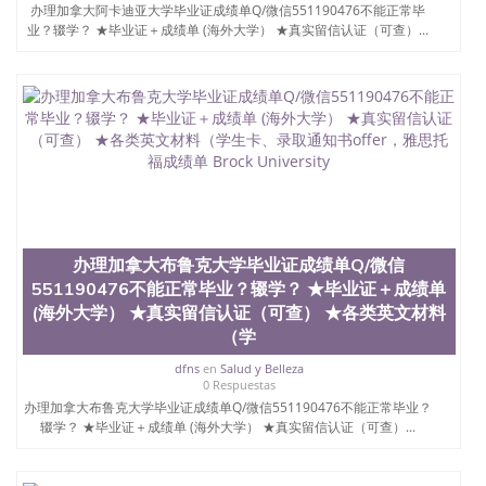
结构（包括：水印，阴影底纹，钢印LOGO烫金烫
办理加拿大阿卡迪亚大学毕业证成绩单Q/微信551190476不能正常毕
银，LOGO烫金烫银复合重叠。 文字图案浮雕，激光
业？辍学？ ★毕业证＋成绩单 (海外大学） ★真实留信认证（可查）...
镭射，紫外荧光，温感，复印防伪）都有原版本文凭
对照。质量得到了广大海外客户群体的认可，同时和
海外学校留学中介， 同时能做到与时俱进，及时掌握
各大院校的（毕业证，成绩单，资格证，学生卡，结
业证，录取通知书，在读证明等相关材料）的版本更
新信息， 能够在时间掌握的海外学历文凭的样版，尺
寸大小，纸张材质，防伪技术等等，并在时间收集到
原版实物，以求达到客户的需求。 我们的优势： 我
们在保证合理定价的同时，坚持较高性价比，通过品
质和效率不断优化，为您倾情诠释什么是高性价比。
咨询顾问：Sam q/微信:551190476 Q/微
办理加拿大布鲁克大学毕业证成绩单Q/微信
信:551190476办理毕业证成绩单、教育部认证,录取通
551190476不能正常毕业？辍学？ ★毕业证＋成绩单
知书，雅思，留学回国证明.
(海外大学） ★真实留信认证（可查） ★各类英文材料
公司专业制作、办理、仿制、成绩单文凭、改成绩、
（学
教育部学历学位认证、毕业证、成绩单、文凭、学历
dfns
en
Salud y Belleza
文凭、假文凭假毕业证假学历书制作、假制作、办
0 Respuestas
理、仿制学位证书、毕业证文凭、文凭毕业证、毕业
办理加拿大布鲁克大学毕业证成绩单Q/微信551190476不能正常毕业？
证认证、留服认证、使馆认证、使馆证明、使馆留学
辍学？ ★毕业证＋成绩单 (海外大学） ★真实留信认证（可查）...
回国人员证明、留学生认证、学历认证、文凭认证学
位认证、留学生学历认证、留学生学位认证、英国文
凭学历、美国文凭学历、澳洲文凭学历、加拿大文凭