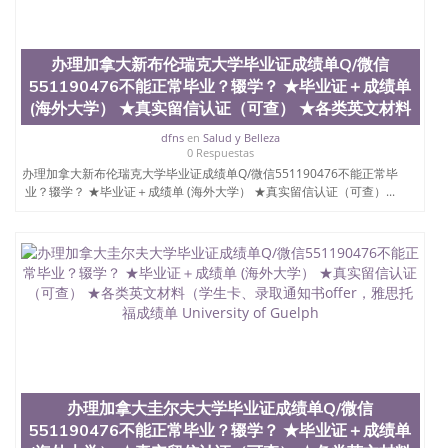
教育质量，被《福克斯》杂志评选为全美50强公立综
合性大学，每年有来自世界各地的成百上千的海外学
生前往求学。 至今，这是一所在世界上享有学术地
办理加拿大新布伦瑞克大学毕业证成绩单Q/微信
位、声誉、实习机会和影响力的高等教育机构，并获
551190476不能正常毕业？辍学？ ★毕业证＋成绩单
誉为美国本科教育质量的核心代表。其计算机系与会
计系更是在当今美国大学教学排名中表现优异。其毕
(海外大学） ★真实留信认证（可查） ★各类英文材料
业生大多可以在其所处地域的世界硅谷中心得到工作
dfns
en
Salud y Belleza
机会。许多硅谷公司甚至在学生大三和大四的学期提
0 Respuestas
供许多相应科系的实习机会。无论是加州大学系统
办理加拿大新布伦瑞克大学毕业证成绩单Q/微信551190476不能正常毕
(UC)，还是加州州立大学系统(CSU), 圣何塞州立大学
业？辍学？ ★毕业证＋成绩单 (海外大学） ★真实留信认证（可查）...
都占据着加州所有大学中的地理位置。 圣何塞州立大
学座落于硅谷(Silicon Valley), 于附近的旧金山-圣何塞
地区为全美的重要科技中心。约有学生三万人，超过
134种学士学科和65个硕士学科，并有来自世界60余
国的学生来此就读。其有名的科系如计算机科学，电
子工程学，工商管理学，艺术设计，和航空学等，深
受性肯定及好评；而各种大学部和研究所的商学课程
也吸引了众多不同国家的专业人士前来研究与学习。
二、办理流程： 1、收集客户办理信息； 2、客户付
定金下单； 3、公司确认到账转制作点做电子图；
4、电子图做好发给客户确认； 5、电子图确认好转成
办理加拿大圭尔夫大学毕业证成绩单Q/微信
品部做成品； 6、成品做好拍照或者视频确认再付余
款； 7、快递给客户（国内顺丰，国外DHL）。 三、
551190476不能正常毕业？辍学？ ★毕业证＋成绩单
真实网上可查的证明材料 1、教育部学历学位认证，