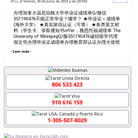
, el Viernes, 30 de Junio de 2023 a las 20:55h
dfns
业证＋成绩单 (海外大学） ★真实留信认证
办理加拿大温尼伯格大学毕业证成绩单Q/微信
（可查） ★各类英文材料（
551190476不能正常毕业？辍学？ ★毕业证＋成绩单
(海外大学） ★真实留信认证（可查） ★各类英文材
料（学生卡、录取通知书offer，雅思托福成绩单 The
University of WinnipegQ/薇551190476诚招留学代理
假文凭办理毕业证成绩单办理教育部认证办理大使馆
认证办理留学归国证明办理留信网认证办理留服认证
- Leer más -
办理学历认证办理学生卡办理录取通知书办理学位证
书办理美国文凭办理澳洲文凭办理英国文凭办理加拿
大文凭办理德国文凭 一、快速办理材料： 1、毕业证
+成绩单+留学回国人员证明+教育部认证,录取通知
书，雅思。（全套留学回国必备证明材料，给父母及
亲朋好友一份完美交代）； 2、雅思、托福，
806 533 423
OFFER，在读证明，学生卡等留学相关材料（申请学
校、转学，甚至是申请工签都可以用到）。 注：上述
材料，随时都可以安排办理，毕业证成绩单，学校，
910 616 159
专业，学位，毕业时间都可以根据客户要求安排。 国
内找工作假的毕业证可以用吗551190476假的毕业证
成绩单可以办学历认证吗551190476要定居国外需要
1-305-507-8029
办理什么材料551190476入职事业单位/国企假的毕业
证会查吗551190476入职国企/事业单位需要些什么材
料551190476办理假毕业证在国内能用吗, 挂科拿不到