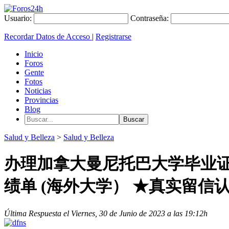
Usuario:
Contraseña:
Recordar Datos de Acceso
|
Registrarse
Inicio
Foros
Gente
Fotos
Noticias
Provincias
Blog
Salud y Belleza
>
Salud y Belleza
办理加拿大曼尼托巴大学毕业证成
绩单 (海外大学） ★真实留信
Última Respuesta el Viernes, 30 de Junio de 2023 a las 19:12h