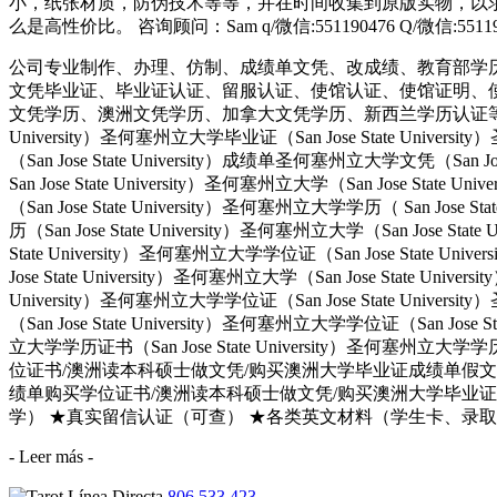
小，纸张材质，防伪技术等等，并在时间收集到原版实物，以求
么是高性价比。 咨询顾问：Sam q/微信:551190476 Q/微
公司专业制作、办理、仿制、成绩单文凭、改成绩、教育部学
文凭毕业证、毕业证认证、留服认证、使馆认证、使馆证明、
文凭学历、澳洲文凭学历、加拿大文凭学历、新西兰学历认证等q:551190476
University）圣何塞州立大学毕业证（San Jose State Univers
（San Jose State University）成绩单圣何塞州立大学文凭（San Jos
San Jose State University）圣何塞州立大学（San Jose Stat
（San Jose State University）圣何塞州立大学学历（ San Jose S
历（San Jose State University）圣何塞州立大学（San Jose Stat
State University）圣何塞州立大学学位证（San Jose State Uni
Jose State University）圣何塞州立大学（San Jose State Univ
University）圣何塞州立大学学位证（San Jose State Univers
（San Jose State University）圣何塞州立大学学位证（San Jose 
立大学学历证书（San Jose State University）圣何塞州立
位证书/澳洲读本科硕士做文凭/购买澳洲大学毕业证成绩单假文凭学历offie
绩单购买学位证书/澳洲读本科硕士做文凭/购买澳洲大学毕业证成
学） ★真实留信认证（可查） ★各类英文材料（学生卡、录取通知书offer
- Leer más -
806 533 423