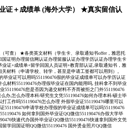
毕业证＋成绩单 (海外大学） ★真实留信认
证（可查） ★各类英文材料（学生卡、录取通知书offer，雅思托
认证办理留学归国证明办理留信网认证办理留服认证办理学历认证办理学生卡
业证+成绩单+留学回国人员证明+教育部认证,录取通知书，雅
学相关材料（申请学校、转学，甚至是申请工签都可以用到）。
证可以用吗551190476假的毕业证成绩单可以办学历认证
些什么材料551190476办理假毕业证在国内能用吗, 挂科拿不到毕业
190476您是否因为递交材料不齐而被拒之门外551190476
,怎么办理本科/研究生文凭551190476如何办理本科/硕士毕
打工作吗551190476怎么办理 外假毕业证551190476哪里可以
551190476申请学校办理假的毕业证成绩单可以吗551190476
1190476 如何拿到国外毕业证QQ微信551190476办假大学毕
190476快速代办国外毕业证QQ微信551190476快速拿到国外文凭
6法国留学回国证明QQ微信551190476 国外烫金照片QQ微信