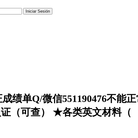
绩单Q/微信551190476不
认证（可查） ★各类英文材料（