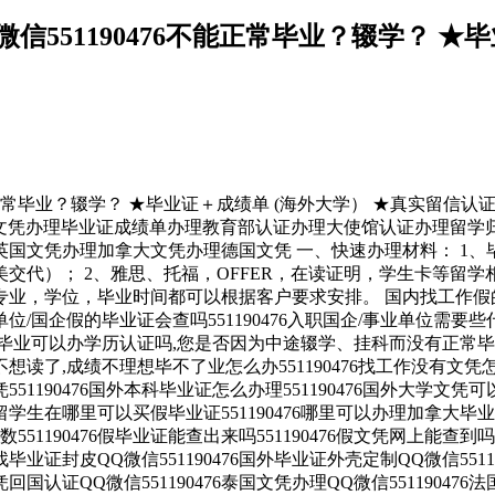
551190476不能正常毕业？辍学？ ★
能正常毕业？辍学？ ★毕业证＋成绩单 (海外大学） ★真实留信认
190476诚招留学代理假文凭办理毕业证成绩单办理教育部认证办理大使馆
国文凭办理加拿大文凭办理德国文凭 一、快速办理材料： 1、毕
交代）； 2、雅思、托福，OFFER，在读证明，学生卡等留
，学位，毕业时间都可以根据客户要求安排。 国内找工作假的毕业
事业单位/国企假的毕业证会查吗551190476入职国企/事业单位需要
业可以办学历认证吗,您是否因为中途辍学、挂科而没有正常毕业551
,成绩不理想毕不了业怎么办551190476找工作没有文凭怎么办
凭551190476国外本科毕业证怎么办理551190476国外大学文凭可以
6留学生在哪里可以买假毕业证551190476哪里可以办理加拿大毕业证
51190476假毕业证能查出来吗551190476假文凭网上能查到吗55
76找毕业证封皮QQ微信551190476国外毕业证外壳定制QQ微信551
文凭回国认证QQ微信551190476泰国文凭办理QQ微信55119047