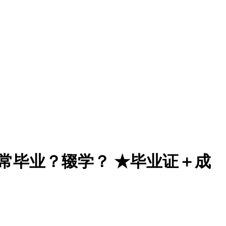
能正常毕业？辍学？ ★毕业证＋成