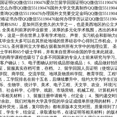
回国证明QQ微信551190476爱尔兰留学回国证明QQ微信551190
业证怎么办理QQ微信551190476国外大学文凭真制作QQ微信55119
编号查询QQ微信551190476办理国外文凭要交定金吗QQ微信55119
外资格证书办理QQ微信551190476如何办理学历认证QQ微信551190
）成立于1857年，简称SJSU，是加州历史悠久的大学之一，也是美西地区的
，全美名列前茅的毕业薪资，浓厚的多元化学术氛围，杰出的本科
至今，这是一所在世界上享有学术地位、声誉、实习机会和影响力
其毕业生大多可以在其所处地域的世界硅谷中心得到工作机会。
), 圣何塞州立大学都占据着加州所有大学中的地理位置。 圣何塞州立大学
学士学科和65个硕士学科，并有来自世界60余国的学生来此就
的商学课程也吸引了众多不同国家的专业人士前来研究与学习。 
给客户确认； 5、电子图确认好转成品部做成品； 6、成品做好
认证，留服真实存档可查，存档。 2、留学回国人员证明（使馆认
筑学院、商学院、交流学院、地球及物质科学院、教育学院、工程
名，工学院排名在前十五名，且继续攀升中。纽约大学为学生们
音乐、生物学、统计学、美术、电子工程、天文学、农业、环境
语、社会科学、心理学、戏剧、市场营销、机械工程、计算机科学
等相关材料； 3、留服注册申请账号，付定金； 4、预约递交
付余款。 我们对海外大学及学院的毕业证成绩单所使用的材料，
，紫外荧光，温感，复印防伪）都有原版本文凭对照。质量得到了
证，学生卡，结业证，录取通知书，在读证明等相关材料）的版本