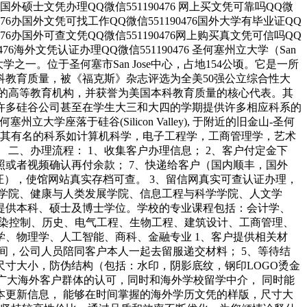
476国外硕士文凭办理QQ微信551190476 网上买文凭可靠吗QQ微
0476办国外文凭可找工作QQ微信551190476国外大学有毕业证QQ
0476办国外可查文凭QQ微信551190476网上购买真文凭可信吗QQ
476海外文凭认证办理QQ微信551190476 圣何塞州立大学（San
公立大学之一。位于圣何塞市San Jose中心，占地154公顷。它是一所
教育质量，被《福克斯》杂志评选为全美50强公立综合性大
的高等教育机构，并获誉为美国本科教育质量的核心代表。其
许多硅谷公司甚至在学生大三和大四的学期提供许多相应科系的
座落于硅谷(Silicon Valley), 于附近的旧金山-圣何
读。其有名的科系如计算机科学，电子工程学，工商管理学，艺术
二、办理流程： 1、收集客户办理信息； 2、客户付定金下
拍照或者视频确认再付余款； 7、快递给客户（国内顺丰，国外
证），使馆网站真实存档可查。 3、留信网真实可查认证办理，
学院、健康与人类发展学院、信息工程与科学学院、人文学
提供本科、硕士及博士学位。学校的专业课程包括：会计学、
污染控制、历史、电气工程、生物工程、建筑设计、工商管理、
、物理学、人工智能、商科、金融专业 1、客户提供相关材
时间，公司人员陪同客户本人一起去留服递交材料； 5、等待结
尺寸大小，防伪结构（包括：水印，阴影底纹，钢印LOGO烫金
广大海外客户群体的认可，同时和海外学校留学中介， 同时能
更新信息， 能够在时间掌握的海外学历文凭的样版，尺寸大