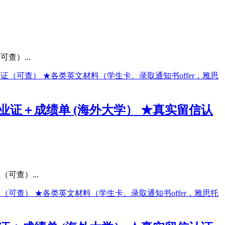
查）...
毕业证＋成绩单 (海外大学） ★真实留信认
可查）...