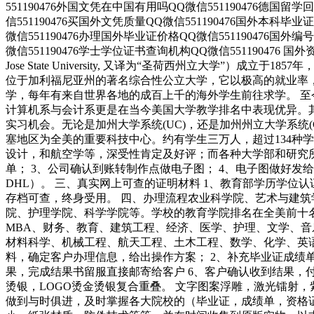
551190476外国文凭在中国有用吗QQ微信551190476德国留学
信551190476买国外文凭质量QQ微信551190476国外本科毕
微信551190476办理国外毕业证价格QQ微信551190476国外
微信551190476学士学位证书查询机构QQ微信551190476 国
Jose State University, 又译为“圣荷西州立大学”
位于加利福尼亚州的著名综合性公立大学，它以极高的就业率
学，每年有来自世界各地的成百上千的海外学生前往求学。 
计算机系与会计系更是在当今美国大学教学排名中表现优异。
实习机会。无论是加州大学系统(UC)，还是加州州立大学系统(CSU
塞地区为全美的重要科技中心。约有学生三万人，超过134种
设计，和航空学等，深受性肯定及好评；而各种大学部和研究所
单； 3、公司确认到账转制作点做电子图； 4、电子图做好发
DHL）。 三、真实网上可查的证明材料 1、教育部学历学位
存档可查，终身受用。 四、办理流程农业科学院、艺术与建
院、护理学院、科学学院等。学校的教育学院排名在全美前十
MBA、财务、教育、建筑工程、经济、医学、护理、文学、
材料科学、机械工程、航天工程、土木工程、数学、化学、英
料，确定客户办理信息，给出操作方案； 2、补充毕业证成绩单
果，完成结果书留服直接邮寄给客户 6、客户确认收到结果，
烫银，LOGO烫金烫银复合重叠。 文字图案浮雕，激光镭射
做到与时俱进，及时掌握各大院校的（毕业证，成绩单，资格