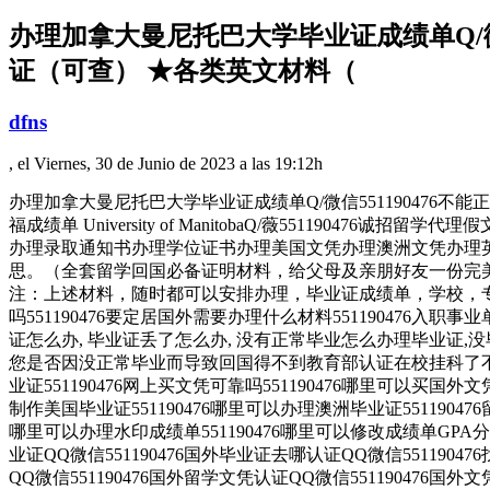
办理加拿大曼尼托巴大学毕业证成绩单Q/微信
证（可查） ★各类英文材料（
dfns
, el Viernes, 30 de Junio de 2023 a las 19:12h
办理加拿大曼尼托巴大学毕业证成绩单Q/微信551190476不
福成绩单 University of ManitobaQ/薇551
办理录取通知书办理学位证书办理美国文凭办理澳洲文凭办理英
思。（全套留学回国必备证明材料，给父母及亲朋好友一份完美
注：上述材料，随时都可以安排办理，毕业证成绩单，学校，专业
吗551190476要定居国外需要办理什么材料551190476入职
证怎么办, 毕业证丢了怎么办, 没有正常毕业怎么办理毕业证,没毕
您是否因没正常毕业而导致回国得不到教育部认证在校挂科了不想读了
业证551190476网上买文凭可靠吗551190476哪里可以买国外文
制作美国毕业证551190476哪里可以办理澳洲毕业证55119047
哪里可以办理水印成绩单551190476哪里可以修改成绩单GPA分数5
业证QQ微信551190476国外毕业证去哪认证QQ微信5511904
QQ微信551190476国外留学文凭认证QQ微信551190476国外