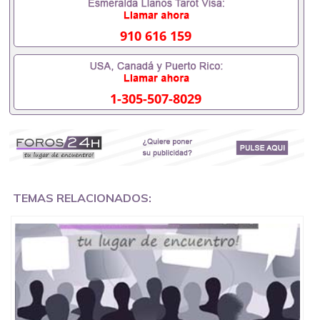
成绩单可以办学历认证吗551190476要定居国外需要
办理什么材料551190476入职事业单位/国企假的毕业
证会查吗551190476入职国企/事业单位需要些什么材
910 616 159
料551190476办理假毕业证在国内能用吗, 挂科拿不到
毕业证怎么办, 毕业证丢了怎么办, 没有正常毕业怎么
办理毕业证,没毕业可以办学历认证吗,您是否因为中
途辍学、挂科而没有正常毕业551190476您是否因为
1-305-507-8029
递交材料不齐而被拒之门外551190476您是否因没正
常毕业而导致回国得不到教育部认证在校挂科了不想
读了,成绩不理想毕不了业怎么办551190476找工作没
有文凭怎么办,怎么办理本科/研究生文凭551190476
如何办理本科/硕士毕业证551190476网上买文凭可靠
吗551190476哪里可以买国外文凭551190476国外本
科毕业证怎么办理551190476国外大学文凭可以打工
作吗551190476怎么办理 外假毕业证551190476哪里
TEMAS RELACIONADOS:
可以制作美国毕业证551190476哪里可以办理澳洲毕
业证551190476留学生在哪里可以买假毕业证
551190476哪里可以办理加拿大毕业证551190476申
请学校办理假的毕业证成绩单可以吗551190476哪里
可以办理水印成绩单551190476哪里可以修改成绩单
GPA分数551190476假毕业证能查出来吗551190476
假文凭网上能查到吗551190476 如何拿到国外毕业证
QQ微信551190476办假大学毕业证QQ微信551190476
国外毕业证去哪认证QQ微信551190476找毕业证封皮