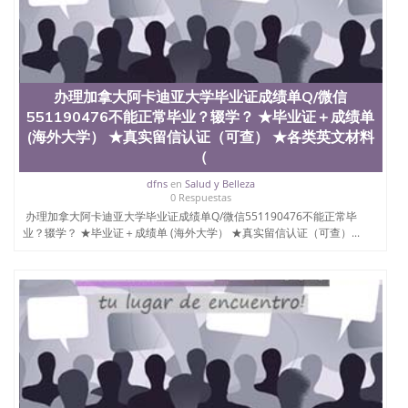
交时间，公司人员陪同客户本人一起去留服递交材
料； 5、等待结果，完成结果书留服直接邮寄给客户
6、客户确认收到结果，付余款。 我们对海外大学及
学院的毕业证成绩单所使用的材料，尺寸大小，防伪
结构（包括：水印，阴影底纹，钢印LOGO烫金烫
银，LOGO烫金烫银复合重叠。 文字图案浮雕，激光
办理加拿大阿卡迪亚大学毕业证成绩单Q/微信
镭射，紫外荧光，温感，复印防伪）都有原版本文凭
551190476不能正常毕业？辍学？ ★毕业证＋成绩单
对照。质量得到了广大海外客户群体的认可，同时和
(海外大学） ★真实留信认证（可查） ★各类英文材料
海外学校留学中介， 同时能做到与时俱进，及时掌握
（
各大院校的（毕业证，成绩单，资格证，学生卡，结
业证，录取通知书，在读证明等相关材料）的版本更
dfns
en
Salud y Belleza
新信息， 能够在时间掌握的海外学历文凭的样版，尺
0 Respuestas
寸大小，纸张材质，防伪技术等等，并在时间收集到
办理加拿大阿卡迪亚大学毕业证成绩单Q/微信551190476不能正常毕
原版实物，以求达到客户的需求。 我们的优势： 我
业？辍学？ ★毕业证＋成绩单 (海外大学） ★真实留信认证（可查）...
们在保证合理定价的同时，坚持较高性价比，通过品
质和效率不断优化，为您倾情诠释什么是高性价比。
咨询顾问：Sam q/微信:551190476 Q/微
信:551190476办理毕业证成绩单、教育部认证,录取通
知书，雅思，留学回国证明.
公司专业制作、办理、仿制、成绩单文凭、改成绩、
教育部学历学位认证、毕业证、成绩单、文凭、学历
文凭、假文凭假毕业证假学历书制作、假制作、办
理、仿制学位证书、毕业证文凭、文凭毕业证、毕业