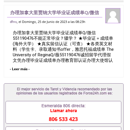
办理加拿大里贾纳大学毕业证成绩单Q/微信
551190476不能正常毕业？辍学？ ★毕业
, el Domingo, 25 de Junio de 2023 a las 08:23h
dfns
证＋成绩单 (海外大学） ★真实留信认证
办理加拿大里贾纳大学毕业证成绩单Q/微信
（可查） ★各类英文材料（学
551190476不能正常毕业？辍学？ ★毕业证＋成绩单
(海外大学） ★真实留信认证（可查） ★各类英文材
料（学生卡、录取通知书offer，雅思托福成绩单 The
University of ReginaQ/薇551190476诚招留学代理假
文凭办理毕业证成绩单办理教育部认证办理大使馆认
证办理留学归国证明办理留信网认证办理留服认证办
- Leer más -
理学历认证办理学生卡办理录取通知书办理学位证书
办理美国文凭办理澳洲文凭办理英国文凭办理加拿大
文凭办理德国文凭 一、快速办理材料： 1、毕业证
+成绩单+留学回国人员证明+教育部认证,录取通知
书，雅思。（全套留学回国必备证明材料，给父母及
亲朋好友一份完美交代）； 2、雅思、托福，
OFFER，在读证明，学生卡等留学相关材料（申请学
校、转学，甚至是申请工签都可以用到）。 注：上述
材料，随时都可以安排办理，毕业证成绩单，学校，
806 533 423
专业，学位，毕业时间都可以根据客户要求安排。 国
内找工作假的毕业证可以用吗551190476假的毕业证