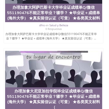
QQ微信551190476国外毕业证外壳定制QQ微信
办理加拿大阿萨巴斯卡大学毕业证成绩单Q/微信
551190476快速代办国外毕业证QQ微信551190476快
551190476不能正常毕业？辍学？ ★毕业证＋成绩单
速拿到国外文凭QQ微信551190476国外留学文凭认证
QQ微信551190476国外文凭回国认证QQ微信
(海外大学） ★真实留信认证（可查） ★各类英文材料
551190476泰国文凭办理QQ微信551190476法国留学
dfns
en
Salud y Belleza
回国证明QQ微信551190476 国外烫金照片QQ微信
0 Respuestas
551190476外国文凭在中国有用吗QQ微信551190476
办理加拿大阿萨巴斯卡大学毕业证成绩单Q/微信551190476不能正常毕
德国留学回国证明QQ微信551190476爱尔兰留学回国
业？辍学？ ★毕业证＋成绩单 (海外大学） ★真实留信认证（可查）...
证明QQ微信551190476国外硕士文凭办理QQ微信
551190476 网上买文凭可靠吗QQ微信551190476买国
外文凭质量QQ微信551190476国外本科毕业证怎么办
理QQ微信551190476国外大学文凭真制作QQ微信
551190476办国外文凭可找工作QQ微信551190476国
外大学有毕业证QQ微信551190476办理国外毕业证价
格QQ微信551190476国外编号查询QQ微信551190476
办理国外文凭要交定金吗QQ微信551190476办国外可
查文凭QQ微信551190476网上购买真文凭可信吗QQ
微信551190476学士学位证书查询机构QQ微信
551190476 国外资格证书办理QQ微信551190476如何
办理加拿大尼亚加拉学院毕业证成绩单Q/微信
办理学历认证QQ微信551190476海外文凭认证办理
551190476不能正常毕业？辍学？ ★毕业证＋成绩单
QQ微信551190476 圣何塞州立大学（San Jose State
University, 又译为“圣荷西州立大学”）成立于1857
(海外大学） ★真实留信认证（可查） ★各类英文材料
年，简称SJSU，是加州历史悠久的大学之一，也是美
（