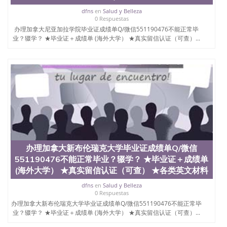
西地区的公立大学之一。位于圣何塞市San Jose中
dfns
en
Salud y Belleza
心，占地154公顷。它是一所位于加利福尼亚州的著
0 Respuestas
名综合性公立大学，它以极高的就业率，全美名列前
办理加拿大尼亚加拉学院毕业证成绩单Q/微信551190476不能正常毕
茅的毕业薪资，浓厚的多元化学术氛围，杰出的本科
业？辍学？ ★毕业证＋成绩单 (海外大学） ★真实留信认证（可查）...
教育质量，被《福克斯》杂志评选为全美50强公立综
合性大学，每年有来自世界各地的成百上千的海外学
生前往求学。 至今，这是一所在世界上享有学术地
位、声誉、实习机会和影响力的高等教育机构，并获
誉为美国本科教育质量的核心代表。其计算机系与会
计系更是在当今美国大学教学排名中表现优异。其毕
业生大多可以在其所处地域的世界硅谷中心得到工作
机会。许多硅谷公司甚至在学生大三和大四的学期提
供许多相应科系的实习机会。无论是加州大学系统
(UC)，还是加州州立大学系统(CSU), 圣何塞州立大学
都占据着加州所有大学中的地理位置。 圣何塞州立大
学座落于硅谷(Silicon Valley), 于附近的旧金山-圣何塞
办理加拿大新布伦瑞克大学毕业证成绩单Q/微信
地区为全美的重要科技中心。约有学生三万人，超过
551190476不能正常毕业？辍学？ ★毕业证＋成绩单
134种学士学科和65个硕士学科，并有来自世界60余
(海外大学） ★真实留信认证（可查） ★各类英文材料
国的学生来此就读。其有名的科系如计算机科学，电
子工程学，工商管理学，艺术设计，和航空学等，深
dfns
en
Salud y Belleza
0 Respuestas
受性肯定及好评；而各种大学部和研究所的商学课程
办理加拿大新布伦瑞克大学毕业证成绩单Q/微信551190476不能正常毕
也吸引了众多不同国家的专业人士前来研究与学习。
业？辍学？ ★毕业证＋成绩单 (海外大学） ★真实留信认证（可查）...
二、办理流程： 1、收集客户办理信息； 2、客户付
定金下单； 3、公司确认到账转制作点做电子图；