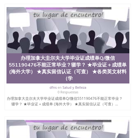
4、电子图做好发给客户确认； 5、电子图确认好转成
品部做成品； 6、成品做好拍照或者视频确认再付余
款； 7、快递给客户（国内顺丰，国外DHL）。 三、
真实网上可查的证明材料 1、教育部学历学位认证，
留服真实存档可查，存档。 2、留学回国人员证明
（使馆认证），使馆网站真实存档可查。 3、留信网
真实可查认证办理，存档可查，终身受用。 四、办理
流程农业科学院、艺术与建筑学院、商学院、交流学
院、地球及物质科学院、教育学院、工程学院、健康
与人类发展学院、信息工程与科学学院、人文学院、
办理加拿大圭尔夫大学毕业证成绩单Q/微信
护理学院、科学学院等。学校的教育学院排名在全美
551190476不能正常毕业？辍学？ ★毕业证＋成绩单
前十名，工学院排名在前十五名，且继续攀升中。纽
(海外大学） ★真实留信认证（可查） ★各类英文材料
约大学为学生们提供本科、硕士及博士学位。学校的
（学
专业课程包括：会计学、MBA、财务、教育、建筑工
程、经济、医学、护理、文学、音乐、生物学、统计
dfns
en
Salud y Belleza
学、美术、电子工程、天文学、农业、环境污染控
0 Respuestas
制、历史、电气工程、生物工程、建筑设计、工商管
办理加拿大圭尔夫大学毕业证成绩单Q/微信551190476不能正常毕业？
理、材料科学、机械工程、航天工程、土木工程、数
辍学？ ★毕业证＋成绩单 (海外大学） ★真实留信认证（可查）...
学、化学、英语、社会科学、心理学、戏剧、市场营
销、机械工程、计算机科学、物理学、人工智能、商
科、金融专业 1、客户提供相关材料，确定客户办理
信息，给出操作方案； 2、补充毕业证成绩单等相关
材料； 3、留服注册申请账号，付定金； 4、预约递