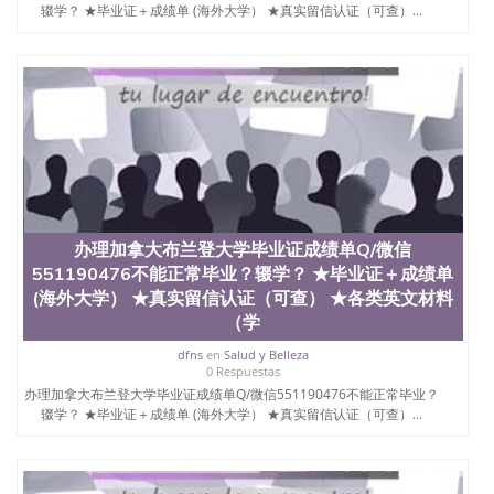
买澳洲大学毕业证成绩单假文凭学历
辍学？ ★毕业证＋成绩单 (海外大学） ★真实留信认证（可查）...
offieUniversityofSouthernQueensland 澳洲读书未毕
业找人做文凭学位qq微信551190476澳洲读CQU中央
昆士兰大学学历成绩单购买学位证书/澳洲读本科硕
士做文凭/购买澳洲大学毕业证成绩单假文凭学历办
理加拿大里贾纳大学毕业证成绩单Q/微信551190476
不能正常毕业？辍学？ ★毕业证＋成绩单 (海外大
学） ★真实留信认证（可查） ★各类英文材料（学
生卡、录取通知书offer，雅思托福成绩单 The
University of Regina
办理加拿大布兰登大学毕业证成绩单Q/微信
551190476不能正常毕业？辍学？ ★毕业证＋成绩单
(海外大学） ★真实留信认证（可查） ★各类英文材料
（学
dfns
en
Salud y Belleza
0 Respuestas
办理加拿大布兰登大学毕业证成绩单Q/微信551190476不能正常毕业？
辍学？ ★毕业证＋成绩单 (海外大学） ★真实留信认证（可查）...