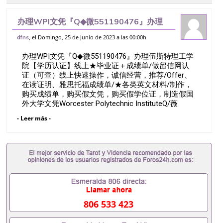
办理WPI文凭『Q◆微551190476』办理
伍斯特理工学院【学历认证】线上★毕业证
, el Domingo, 25 de Junio de 2023 a las 00:00h
dfns
＋成绩单/做留信网认证（可查）线上快速
办理WPI文凭『Q◆微551190476』办理伍斯特理工学
操作，诚信经营，推荐/Offer、
院【学历认证】线上★毕业证＋成绩单/做留信网认
证（可查）线上快速操作，诚信经营，推荐/Offer、
在读证明、雅思托福成绩单/★各类英文材料/制作，
购买成绩单，购买假文凭，购买假学位证，制造假国
外大学文凭Worcester Polytechnic InstituteQ/薇
551190476诚招留学代理假文凭办理毕业证成绩单办
- Leer más -
理教育部认证办理大使馆认证办理留学归国证明办理
留信网认证办理留服认证办理学历认证办理学生卡办
理录取通知书办理学位证书办理美国文凭办理澳洲文
凭办理英国文凭办理加拿大文凭办理德国文凭 一、快
速办理材料： 1、毕业证+成绩单+留学回国人员证明
+教育部认证,录取通知书，雅思。（全套留学回国必
备证明材料，给父母及亲朋好友一份完美交代）；
2、雅思、托福，OFFER，在读证明，学生卡等留学
相关材料（申请学校、转学，甚至是申请工签都可以
806 533 423
用到）。 注：上述材料，随时都可以安排办理，毕业
证成绩单，学校，专业，学位，毕业时间都可以根据