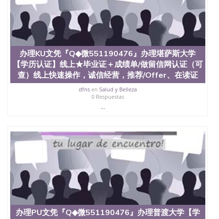
二、办理流程： 1、收集客户办理信息； 2、客户付
定金下单； 3、公司确认到账转制作点做电子图；
4、电子图做好发给客户确认； 5、电子图确认好转成
品部做成品； 6、成品做好拍照或者视频确认再付余
款； 7、快递给客户（国内顺丰，国外DHL）。 三、
真实网上可查的证明材料 1、教育部学历学位认证，
办理KU文凭『Q◆微551190476』办理堪萨斯大学
留服真实存档可查，存档。 2、留学回国人员证明
【学历认证】线上★毕业证＋成绩单/做留信网认证（可
（使馆认证），使馆网站真实存档可查。 3、留信网
查）线上快速操作，诚信经营，推荐/Offer、在读证
真实可查认证办理，存档可查，终身受用。 四、办理
流程农业科学院、艺术与建筑学院、商学院、交流学
dfns
en
Salud y Belleza
0 Respuestas
院、地球及物质科学院、教育学院、工程学院、健康
...
与人类发展学院、信息工程与科学学院、人文学院、
护理学院、科学学院等。学校的教育学院排名在全美
前十名，工学院排名在前十五名，且继续攀升中。纽
约大学为学生们提供本科、硕士及博士学位。学校的
专业课程包括：会计学、MBA、财务、教育、建筑工
程、经济、医学、护理、文学、音乐、生物学、统计
学、美术、电子工程、天文学、农业、环境污染控
制、历史、电气工程、生物工程、建筑设计、工商管
理、材料科学、机械工程、航天工程、土木工程、数
学、化学、英语、社会科学、心理学、戏剧、市场营
销、机械工程、计算机科学、物理学、人工智能、商
科、金融专业 1、客户提供相关材料，确定客户办理
办理PU文凭『Q◆微551190476』办理普渡大学【学