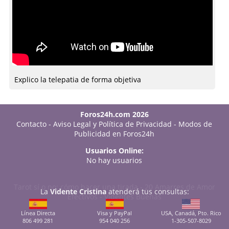
Explico la telepatia de forma objetiva
Foros24h.com 2026
Contacto
-
Aviso Legal y Política de Privacidad
-
Modos de
Publicidad en Foros24h
Usuarios Online:
No hay usuarios
Tarot sí o no: cómo hacer una tirada
-
20 Amarres de Amor
La
Vidente Cristina
atenderá tus consultas:
Efectivos
-
Videntes Buenas
Línea Directa
Visa y PayPal
USA, Canadá, Pto. Rico
806 499 281
954 040 256
1-305-507-8029