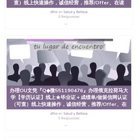
文凭学位qq微信551190476澳洲读CQU中央昆士兰大
查）线上快速操作，诚信经营，推荐/Offer、在读
学学历 绩单购买学位证书/澳洲读本科硕士做文凭/购
dfns
en
Salud y Belleza
买澳洲大学毕业证成绩单假文凭学历
0 Respuestas
offieUniversityofSouthernQueensland 澳洲读书未毕
...
业找人做文凭学位qq微信551190476澳洲读CQU中央
昆士兰大学学历成绩单购买学位证书/澳洲读本科硕
士做文凭/购买澳洲大学毕业证成绩单假文凭学历办
理WPI文凭『Q◆微551190476』办理伍斯特理工学院
【学历认证】线上★毕业证＋成绩单/做留信网认证
（可查）线上快速操作，诚信经营，推荐/Offer、在
读证明、雅思托福成绩单/★各类英文材料/制作，购
买成绩单，购买假文凭，购买假学位证，制造假国外
大学文凭Worcester Polytechnic Institute
办理OU文凭『Q◆微551190476』办理俄克拉荷马大
学【学历认证】线上★毕业证＋成绩单/做留信网认证
（可查）线上快速操作，诚信经营，推荐/Offer、在
dfns
en
Salud y Belleza
0 Respuestas
...