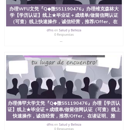
假大学毕业证QQ微信551190476国外毕业证去哪认证
办理WFU文凭『Q◆微551190476』办理维克森林大
QQ微信551190476找毕业证封皮QQ微信551190476国
学【学历认证】线上★毕业证＋成绩单/做留信网认证
外毕业证外壳定制QQ微信551190476快速代办国外毕
业证QQ微信551190476快速拿到国外文凭QQ微信
（可查）线上快速操作，诚信经营，推荐/Offer、在
551190476国外留学文凭认证QQ微信551190476国外
dfns
en
Salud y Belleza
文凭回国认证QQ微信551190476泰国文凭办理QQ微
0 Respuestas
信551190476法国留学回国证明QQ微信551190476 国
...
外烫金照片QQ微信551190476外国文凭在中国有用吗
QQ微信551190476德国留学回国证明QQ微信
551190476爱尔兰留学回国证明QQ微信551190476国
外硕士文凭办理QQ微信551190476 网上买文凭可靠
吗QQ微信551190476买国外文凭质量QQ微信
551190476国外本科毕业证怎么办理QQ微信
551190476国外大学文凭真制作QQ微信551190476办
国外文凭可找工作QQ微信551190476国外大学有毕业
证QQ微信551190476办理国外毕业证价格QQ微信
551190476国外编号查询QQ微信551190476办理国外
文凭要交定金吗QQ微信551190476办国外可查文凭
办理佛罕大学文凭『Q◆微551190476』办理【学历认
QQ微信551190476网上购买真文凭可信吗QQ微信
证】线上★毕业证＋成绩单/做留信网认证（可查）线上
551190476学士学位证书查询机构QQ微信551190476
国外资格证书办理QQ微信551190476如何办理学历认
快速操作，诚信经营，推荐/Offer、在读证明、雅
证QQ微信551190476海外文凭认证办理QQ微信
dfns
en
Salud y Belleza
551190476 圣何塞州立大学（San Jose State
0 Respuestas