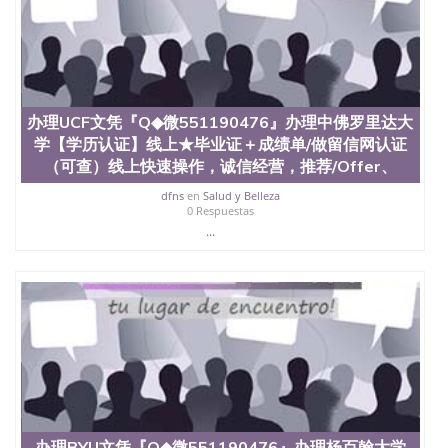
办理UCF文凭『Q◆微551190476』办理中佛罗里达大
学【学历认证】线上★毕业证＋成绩单/做留信网认证
（可查）线上快速操作，诚信经营，推荐/Offer、
dfns
en
Salud y Belleza
0 Respuestas
...
办理BYU文凭『Q◆微551190476』办理杨百翰大学