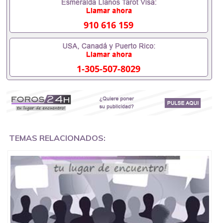
客户要求安排。 国内找工作假的毕业证可以用吗
551190476假的毕业证成绩单可以办学历认证吗
551190476要定居国外需要办理什么材料551190476
910 616 159
入职事业单位/国企假的毕业证会查吗551190476入职
国企/事业单位需要些什么材料551190476办理假毕业
证在国内能用吗, 挂科拿不到毕业证怎么办, 毕业证丢
了怎么办, 没有正常毕业怎么办理毕业证,没毕业可以
1-305-507-8029
办学历认证吗,您是否因为中途辍学、挂科而没有正常
毕业551190476您是否因为递交材料不齐而被拒之门
外551190476您是否因没正常毕业而导致回国得不到
教育部认证在校挂科了不想读了,成绩不理想毕不了业
怎么办551190476找工作没有文凭怎么办,怎么办理本
科/研究生文凭551190476如何办理本科/硕士毕业证
551190476网上买文凭可靠吗551190476哪里可以买
国外文凭551190476国外本科毕业证怎么办理
TEMAS RELACIONADOS:
551190476国外大学文凭可以打工作吗551190476怎
么办理 外假毕业证551190476哪里可以制作美国毕业
证551190476哪里可以办理澳洲毕业证551190476留
学生在哪里可以买假毕业证551190476哪里可以办理
加拿大毕业证551190476申请学校办理假的毕业证成
绩单可以吗551190476哪里可以办理水印成绩单
551190476哪里可以修改成绩单GPA分数551190476
假毕业证能查出来吗551190476假文凭网上能查到吗
551190476 如何拿到国外毕业证QQ微信551190476办