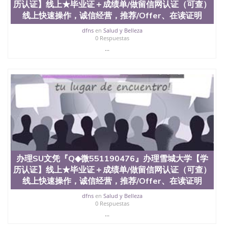
信息，给出操作方案； 2、补充毕业证成绩单等相关
历认证】线上★毕业证＋成绩单/做留信网认证（可查）
材料； 3、留服注册申请账号，付定金； 4、预约递
线上快速操作，诚信经营，推荐/Offer、在读证明
交时间，公司人员陪同客户本人一起去留服递交材
料； 5、等待结果，完成结果书留服直接邮寄给客户
dfns
en
Salud y Belleza
0 Respuestas
6、客户确认收到结果，付余款。 我们对海外大学及
...
学院的毕业证成绩单所使用的材料，尺寸大小，防伪
结构（包括：水印，阴影底纹，钢印LOGO烫金烫
银，LOGO烫金烫银复合重叠。 文字图案浮雕，激光
镭射，紫外荧光，温感，复印防伪）都有原版本文凭
对照。质量得到了广大海外客户群体的认可，同时和
海外学校留学中介， 同时能做到与时俱进，及时掌握
各大院校的（毕业证，成绩单，资格证，学生卡，结
业证，录取通知书，在读证明等相关材料）的版本更
新信息， 能够在时间掌握的海外学历文凭的样版，尺
寸大小，纸张材质，防伪技术等等，并在时间收集到
原版实物，以求达到客户的需求。 我们的优势： 我
们在保证合理定价的同时，坚持较高性价比，通过品
办理SU文凭『Q◆微551190476』办理雪城大学【学
质和效率不断优化，为您倾情诠释什么是高性价比。
历认证】线上★毕业证＋成绩单/做留信网认证（可查）
咨询顾问：Sam q/微信:551190476 Q/微
线上快速操作，诚信经营，推荐/Offer、在读证明
信:551190476办理毕业证成绩单、教育部认证,录取通
知书，雅思，留学回国证明.
dfns
en
Salud y Belleza
0 Respuestas
公司专业制作、办理、仿制、成绩单文凭、改成绩、
...
教育部学历学位认证、毕业证、成绩单、文凭、学历