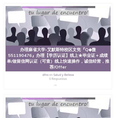
文凭、假文凭假毕业证假学历书制作、假制作、办
理、仿制学位证书、毕业证文凭、文凭毕业证、毕业
证认证、留服认证、使馆认证、使馆证明、使馆留学
回国人员证明、留学生认证、学历认证、文凭认证学
位认证、留学生学历认证、留学生学位认证、英国文
凭学历、美国文凭学历、澳洲文凭学历、加拿大文凭
学历、新西兰学历认证等q:551190476 微信：
551190476 圣何塞州立大学毕业证（San Jose State
University）圣何塞州立大学毕业证（San Jose State
University）圣何塞州立大学毕业证（San Jose State
办理麻省大学-艾默斯特校区文凭『Q◆微
University）圣何塞州立大学成绩单（San Jose State
551190476』办理【学历认证】线上★毕业证＋成绩
University）圣何塞州立大学成绩单（ San Jose State
单/做留信网认证（可查）线上快速操作，诚信经营，推
University）圣何塞州立大学成绩单（San Jose State
University）成绩单圣何塞州立大学文凭（San Jose
荐/Offer
State University）圣何塞州立大学（San Jose State
dfns
en
Salud y Belleza
University）圣何塞州立大学（San Jose State
0 Respuestas
University）圣何塞州立大学（ San Jose State
...
University）圣何塞州立大学（San Jose State
University）圣何塞州立大学文凭（San Jose State
University）圣何塞州立大学文凭（San Jose State
University）文凭圣何塞州立大学文凭（San Jose
State University）圣何塞州立大学学历（ San Jose
State University）圣何塞州立大学学历（San Jose
State University）圣何塞州立大学学历（San Jose