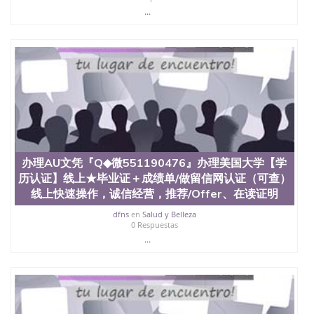
University, 又译为“圣荷西州立大学”）成立于1857
...
年，简称SJSU，是加州历史悠久的大学之一，也是美
西地区的公立大学之一。位于圣何塞市San Jose中
心，占地154公顷。它是一所位于加利福尼亚州的著
名综合性公立大学，它以极高的就业率，全美名列前
茅的毕业薪资，浓厚的多元化学术氛围，杰出的本科
教育质量，被《福克斯》杂志评选为全美50强公立综
合性大学，每年有来自世界各地的成百上千的海外学
生前往求学。 至今，这是一所在世界上享有学术地
位、声誉、实习机会和影响力的高等教育机构，并获
誉为美国本科教育质量的核心代表。其计算机系与会
计系更是在当今美国大学教学排名中表现优异。其毕
办理AU文凭『Q◆微551190476』办理美国大学【学
业生大多可以在其所处地域的世界硅谷中心得到工作
机会。许多硅谷公司甚至在学生大三和大四的学期提
历认证】线上★毕业证＋成绩单/做留信网认证（可查）
供许多相应科系的实习机会。无论是加州大学系统
线上快速操作，诚信经营，推荐/Offer、在读证明
(UC)，还是加州州立大学系统(CSU), 圣何塞州立大学
dfns
en
Salud y Belleza
都占据着加州所有大学中的地理位置。 圣何塞州立大
0 Respuestas
学座落于硅谷(Silicon Valley), 于附近的旧金山-圣何塞
...
地区为全美的重要科技中心。约有学生三万人，超过
134种学士学科和65个硕士学科，并有来自世界60余
国的学生来此就读。其有名的科系如计算机科学，电
子工程学，工商管理学，艺术设计，和航空学等，深
受性肯定及好评；而各种大学部和研究所的商学课程
也吸引了众多不同国家的专业人士前来研究与学习。