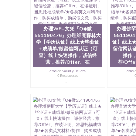
照片QQ微信551190476外国文凭在中国有用吗QQ微
兰留学回国证明QQ微信551190476国外硕士文凭
551190476买国外文凭质量QQ微信5511904
制作QQ微信551190476办国外文凭可找工作QQ微信
外毕业证价格QQ微信551190476国外编号查询Q
办理WFU文凭『Q◆微
办理佛罕
551190476办国外可查文凭QQ微信5511904
551190476』办理维克森林大
55119
机构QQ微信551190476 国外资格证书办理QQ微信
学【学历认证】线上★毕业证
证】线上★
认证办理QQ微信551190476 圣何塞州立大学（San J
＋成绩单/做留信网认证（可
留信网认
1857年，简称SJSU，是加州历史悠久的大学之
查）线上快速操作，诚信经
操作
中心，占地154公顷。它是一所位于加利福尼亚
营，推荐/Offer、在
荐/Of
茅的毕业薪资，浓厚的多元化学术氛围，杰出的
合性大学，每年有来自世界各地的成百上千的海
dfns
en
Salud y Belleza
dfns
位、声誉、实习机会和影响力的高等教育机构，
0 Respuestas
计系更是在当今美国大学教学排名中表现优异。
...
机会。许多硅谷公司甚至在学生大三和大四的学
(UC)，还是加州州立大学系统(CSU), 圣何
学座落于硅谷(Silicon Valley), 于附
134种学士学科和65个硕士学科，并有来自世
子工程学，工商管理学，艺术设计，和航空学等
也吸引了众多不同国家的专业人士前来研究与学习
定金下单； 3、公司确认到账转制作点做电子图；
部做成品； 6、成品做好拍照或者视频确认再付余
网上可查的证明材料 1、教育部学历学位认证，