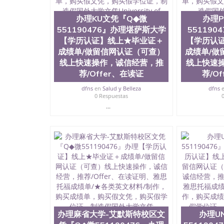
证），使馆网站真实存档可查。 3、留信网真实
科学院、艺术与建筑学院、商学院、交流学院、
办理KU文凭『Q◆微
办理P
展学院、信息工程与科学学院、人文学院、护理
551190476』办理堪萨斯大学
55119
工学院排名在前十五名，且继续攀升中。纽约大
包括：会计学、MBA、财务、教育、建筑工程
【学历认证】线上★毕业证＋
【学历认
术、电子工程、天文学、农业、环境污染控制、
成绩单/做留信网认证（可查）
成绩单/做
科学、机械工程、航天工程、土木工程、数学、
线上快速操作，诚信经营，推
线上快速
工程、计算机科学、物理学、人工智能、商科、
荐/Offer、在读证
荐/O
出操作方案； 2、补充毕业证成绩单等相关材料；
司人员陪同客户本人一起去留服递交材料； 5、
dfns
en
Salud y Belleza
dfns
到结果，付余款。 我们对海外大学及学院的毕
0 Respuestas
印，阴影底纹，钢印LOGO烫金烫银，LOGO烫
...
感，复印防伪）都有原版本文凭对照。质量得到
同时能做到与时俱进，及时掌握各大院校的（毕
在读证明等相关材料）的版本更新信息， 能够
防伪技术等等，并在时间收集到原版实物，以求达
时，坚持较高性价比，通过品质和效率不断优化，为
信:551190476 Q/微信:551190476办
公司专业制作、办理、仿制、成绩单文凭、改成
文凭、假文凭假毕业证假学历书制作、假制作、
认证、留服认证、使馆认证、使馆证明、使馆留
认证、留学生学历认证、留学生学位认证、英国
办理麻省大学-艾默斯特校区文
办理U
历、新西兰学历认证等q:551190476 微信：55119