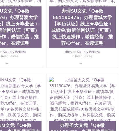
可查认证办理，存档可查，终身受用。 四、办理流程农业
地球及物质科学院、教育学院、工程学院、健康与人类发
U文凭『Q◆微
办理SU文凭『Q◆微
学院、科学学院等。学校的教育学院排名在全美前十名，
0476』办理普渡大学
551190476』办理雪城大学
学为学生们提供本科、硕士及博士学位。学校的专业课程
、经济、医学、护理、文学、音乐、生物学、统计学、美
证】线上★毕业证＋
【学历认证】线上★毕业证＋
历史、电气工程、生物工程、建筑设计、工商管理、材料
留信网认证（可查）
成绩单/做留信网认证（可查）
化学、英语、社会科学、心理学、戏剧、市场营销、机械
操作，诚信经营，推
线上快速操作，诚信经营，推
金融专业 1、客户提供相关材料，确定客户办理信息，给
ffer、在读证明
荐/Offer、在读证明
 3、留服注册申请账号，付定金； 4、预约递交时间，公
等待结果，完成结果书留服直接邮寄给客户 6、客户确认收
en
Salud y Belleza
dfns
en
Salud y Belleza
业证成绩单所使用的材料，尺寸大小，防伪结构（包括：水
0 Respuestas
0 Respuestas
金烫银复合重叠。 文字图案浮雕，激光镭射，紫外荧光，温
...
...
了广大海外客户群体的认可，同时和海外学校留学中介，
业证，成绩单，资格证，学生卡，结业证，录取通知书，
在时间掌握的海外学历文凭的样版，尺寸大小，纸张材质，
到客户的需求。 我们的优势： 我们在保证合理定价的同
您倾情诠释什么是高性价比。 咨询顾问：Sam q/微
理毕业证成绩单、教育部认证,录取通知书，雅思，留学回国证明.
绩、教育部学历学位认证、毕业证、成绩单、文凭、学历
办理、仿制学位证书、毕业证文凭、文凭毕业证、毕业证
学回国人员证明、留学生认证、学历认证、文凭认证学位
文凭学历、美国文凭学历、澳洲文凭学历、加拿大文凭学
NM文凭『Q◆微
办理圣大文凭『Q◆微
0476 圣何塞州立大学毕业证（San Jose State