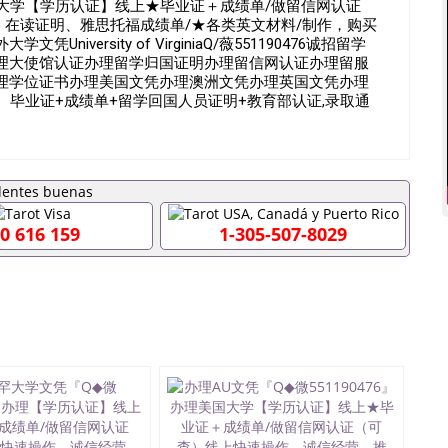
吉尼亚大学【学历认证】线上★毕业证＋成绩单/做留信网认证
r、在读证明、雅思托福成绩单/★各类英文材料/制作，购买
versity of VirginiaQ/薇551190476诚招留学
理大使馆认证办理留学归国证明办理留信网认证办理留服
理学位证书办理美国文凭办理澳洲文凭办理英国文凭办理
、毕业证+成绩单+留学回国人员证明+教育部认证,录取通
父母及亲朋好友一份完美交代）； 2、雅思、托福，
申请学校、转学，甚至是申请工签都可以用到）。 注：上述
校，专业，学位，毕业时间都可以根据客户要求安排。 国
业证成绩单可以办学历认证吗551190476要定居国外需要办
毕业证会查吗551190476入职国企/事业单位需要些什么材料
拿不到毕业证怎么办, 毕业证丢了怎么办, 没有正常毕业怎么办
0 616 159
1-305-507-8029
辍学、挂科而没有正常毕业551190476您是否因为递交
没正常毕业而导致回国得不到教育部认证在校挂科了不想读了,
有文凭怎么办,怎么办理本科/研究生文凭551190476如何办
51190476哪里可以买国外文凭551190476国外本科毕业
51190476怎么办理 外假毕业证551190476哪里可以制作
1190476留学生在哪里可以买假毕业证551190476哪里可
的毕业证成绩单可以吗551190476哪里可以办理水印成绩单
90476假毕业证能查出来吗551190476假文凭网上能查到吗
0476办假大学毕业证QQ微信551190476国外毕业证去哪认证
0476国外毕业证外壳定制QQ微信551190476快速代办国外毕
51190476国外留学文凭认证QQ微信551190476国外文凭
51190476法国留学回国证明QQ微信551190476 国外烫金