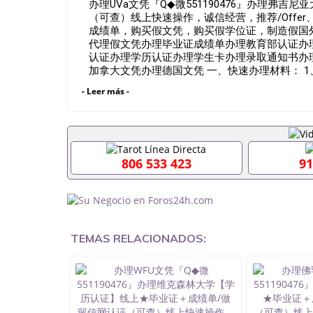
办理UVa文凭『Q◆微551190476』办理弗
（可查）线上快速操作，诚信经营，推荐/Offe
成绩单，购买假文凭，购买假学位证，制造假国外大学文凭Uni
代理假文凭办理毕业证成绩单办理教育部认证办
认证办理学历认证办理学生卡办理录取通知书办
加拿大文凭办理德国文凭 一、快速办理材料： 1
知书，雅思。（全套留学回国必备证明材料，给
- Leer más -
OFFER，在读证明，学生卡等留学相关材料（
材料，随时都可以安排办理，毕业证成绩单，学
内找工作假的毕业证可以用吗551190476假的毕
理什么材料551190476入职事业单位/国企假的
551190476办理假毕业证在国内能用吗, 挂科
806 533 423
91
理毕业证,没毕业可以办学历认证吗,您是否因为中途
材料不齐而被拒之门外551190476您是否因
成绩不理想毕不了业怎么办551190476找工作没
理本科/硕士毕业证551190476网上买文凭可靠吗5
证怎么办理551190476国外大学文凭可以打工作吗5
美国毕业证551190476哪里可以办理澳洲毕业证55
TEMAS RELACIONADOS:
以办理加拿大毕业证551190476申请学校办理假
551190476哪里可以修改成绩单GPA分数5511
551190476 如何拿到国外毕业证QQ微信55119
QQ微信551190476找毕业证封皮QQ微信55119
业证QQ微信551190476快速拿到国外文凭QQ微信5
回国认证QQ微信551190476泰国文凭办理QQ微信5