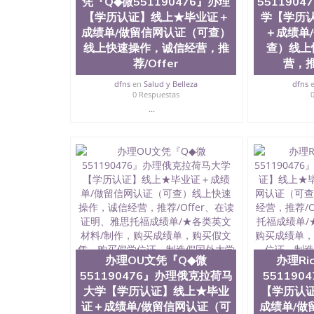
凭『Q◆微551190476』办理
551190
University）圣何塞州立大学毕业证（San Jose St
【学历认证】线上★毕业证＋
学【学历
University）圣何塞州立大学成绩单（San Jose Sta
成绩单/做留信网认证（可查）
University）圣何塞州立大学成绩单（San Jose S
＋成绩单
State University）圣何塞州立大学（San Jose St
线上快速操作，诚信经营，推
查）线上
University）圣何塞州立大学（ San Jose State Un
荐/Offer
营，推
圣何塞州立大学文凭（San Jose State Universit
圣何塞州立大学文凭（San Jose State Universit
dfns
en
Salud y Belleza
dfns
0 Respuestas
塞州立大学学历（San Jose State University）
...
大学学历（San Jose State University）圣何塞
（San Jose State University）圣何塞州立大学（S
State University）圣何塞州立大学学位证（San J
State University）圣何塞州立大学学位证（San Jos
University）圣何塞州立大学（San Jose State Un
何塞州立大学（San Jose State University）圣
立大学学位证（San Jose State University）圣
立大学结业证（San Jose State University）圣
立大学学位证（San Jose State University）圣
立大学学历证书（San Jose State University）
塞州立大学学历证书（San Jose State Unive
读CQU中央昆士兰大学学历 绩单购买学位证书
办理OU文凭『Q◆微
办理Ri
学历offieUniversityofSouthernQueens
551190476』办理俄克拉荷马
55119
央昆士兰大学学历成绩单购买学位证书/澳洲读
大学【学历认证】线上★毕业
【学历认
理UVa文凭『Q◆微551190476』办理弗吉
证＋成绩单/做留信网认证（可
成绩单/做
查）线上快速操作，诚信经营，推荐/Offer、