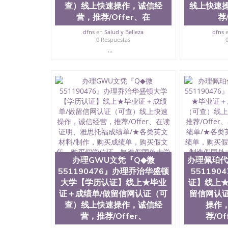
查）线上快速操作，诚信经
线上快速
单，购买假文凭，购买假学位证，制造假国外大学文凭Unive
营，推荐/Offer、在
荐
dfns
en
Salud y Belleza
dfns
0 Respuestas
...
办理GWU文凭『Q◆微
办理佩珀代
551190476』办理乔治华盛顿
55119
大学【学历认证】线上★毕业
证】线上★
证＋成绩单/做留信网认证（可
留信网认
查）线上快速操作，诚信经
操作
营，推荐/Offer、
荐/O