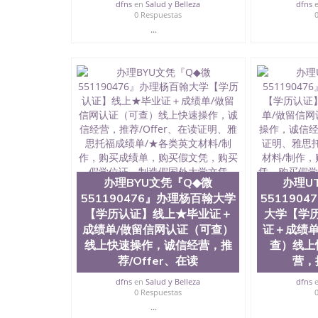
dfns
en
Salud y Belleza
dfns
0 Respuestas
...
办理BYU文凭『Q◆微
办理U
551190476』办理杨百翰大学
551190
【学历认证】线上★毕业证＋
大学【学
成绩单/做留信网认证（可查）
证＋成绩单
线上快速操作，诚信经营，推
查）线上
荐/Offer、在读
营，推
dfns
en
Salud y Belleza
dfns
0 Respuestas
...