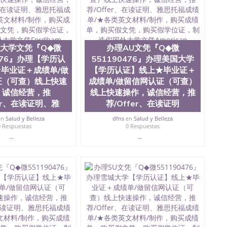
信551190476德国留学回国证明QQ微信551190476爱尔
办理QQ微信551190476 网上买文凭可靠吗QQ微信
76国外本科毕业证怎么办理QQ微信551190476国外大学文凭真
551190476国外大学有毕业证QQ微信551190476办理国
Q微信551190476办理国外文凭要交定金吗QQ微信
大学文凭『Q◆微
办理AU文凭『Q◆微
76网上购买真文凭可信吗QQ微信551190476学士学位证书查询
0476』办理【学历认
551190476』办理美国大学
551190476如何办理学历认证QQ微信551190476海外文凭
毕业证＋成绩单/做
【学历认证】线上★毕业证＋
ose State University, 又译为“圣荷西州立大学”）成立于
证（可查）线上快速
成绩单/做留信网认证（可查）
一，也是美西地区的公立大学之一。位于圣何塞市San Jose
，诚信经营，推
线上快速操作，诚信经营，推
州的著名综合性公立大学，它以极高的就业率，全美名列前
fer、在读证明、雅
荐/Offer、在读证明
本科教育质量，被《福克斯》杂志评选为全美50强公立综
外学生前往求学。 至今，这是一所在世界上享有学术地
en
Salud y Belleza
dfns
en
Salud y Belleza
并获誉为美国本科教育质量的核心代表。其计算机系与会
0 Respuestas
0 Respuestas
其毕业生大多可以在其所处地域的世界硅谷中心得到工作
...
...
期提供许多相应科系的实习机会。无论是加州大学系统
塞州立大学都占据着加州所有大学中的地理位置。 圣何塞州立大
近的旧金山-圣何塞地区为全美的重要科技中心。约有学生三万人，超过
界60余国的学生来此就读。其有名的科系如计算机科学，电
，深受性肯定及好评；而各种大学部和研究所的商学课程
。 二、办理流程： 1、收集客户办理信息； 2、客户付
 4、电子图做好发给客户确认； 5、电子图确认好转成品
款； 7、快递给客户（国内顺丰，国外DHL）。 三、真实
留服真实存档可查，存档。 2、留学回国人员证明（使馆认