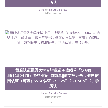
银，LOGO烫金烫银复合重叠。 文字图案浮雕，激光
历认
镭射，紫外荧光，温感，复印防伪）都有原版本文凭
dfns
en
Salud y Belleza
对照。质量得到了广大海外客户群体的认可，同时和
0 Respuestas
海外学校留学中介， 同时能做到与时俱进，及时掌握
...
各大院校的（毕业证，成绩单，资格证，学生卡，结
业证，录取通知书，在读证明等相关材料）的版本更
新信息， 能够在时间掌握的海外学历文凭的样版，尺
寸大小，纸张材质，防伪技术等等，并在时间收集到
原版实物，以求达到客户的需求。 我们的优势： 我
们在保证合理定价的同时，坚持较高性价比，通过品
质和效率不断优化，为您倾情诠释什么是高性价比。
咨询顾问：Sam q/微信:551190476 Q/微
信:551190476办理毕业证成绩单、教育部认证,录取通
知书，雅思，留学回国证明.
公司专业制作、办理、仿制、成绩单文凭、改成绩、
留服认证雷恩大学★毕业证＋成绩单『Q★微
教育部学历学位认证、毕业证、成绩单、文凭、学历
551190476』办毕业证||成绩单||做文凭证书，做留信
文凭、假文凭假毕业证假学历书制作、假制作、办
网认证（可查）WSE认证，SPM证书，PMP证书、学
理、仿制学位证书、毕业证文凭、文凭毕业证、毕业
历认
证认证、留服认证、使馆认证、使馆证明、使馆留学
回国人员证明、留学生认证、学历认证、文凭认证学
dfns
en
Salud y Belleza
位认证、留学生学历认证、留学生学位认证、英国文
0 Respuestas
凭学历、美国文凭学历、澳洲文凭学历、加拿大文凭
...
学历、新西兰学历认证等q:551190476 微信：