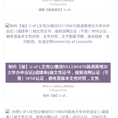
551190476泰国文凭办理QQ微信551190476法国留学
dfns
en
Salud y Belleza
0 Respuestas
回国证明QQ微信551190476 国外烫金照片QQ微信
補辦【偽造精仿】U of...
551190476外国文凭在中国有用吗QQ微信551190476
德国留学回国证明QQ微信551190476爱尔兰留学回国
证明QQ微信551190476国外硕士文凭办理QQ微信
551190476 网上买文凭可靠吗QQ微信551190476买国
外文凭质量QQ微信551190476国外本科毕业证怎么办
理QQ微信551190476国外大学文凭真制作QQ微信
551190476办国外文凭可找工作QQ微信551190476国
外大学有毕业证QQ微信551190476办理国外毕业证价
格QQ微信551190476国外编号查询QQ微信551190476
办理国外文凭要交定金吗QQ微信551190476办国外可
查文凭QQ微信551190476网上购买真文凭可信吗QQ
微信551190476学士学位证书查询机构QQ微信
制作【做】U of L文凭Q/微信551190476路易斯维尔
551190476 国外资格证书办理QQ微信551190476如何
大学办毕业证||成绩单||做文凭证书，做留信网认证（可
办理学历认证QQ微信551190476海外文凭认证办理
查）WSE认证，都有原版本文凭对照，文凭
QQ微信551190476 圣何塞州立大学（San Jose State
University, 又译为“圣荷西州立大学”）成立于1857
dfns
en
Salud y Belleza
年，简称SJSU，是加州历史悠久的大学之一，也是美
0 Respuestas
西地区的公立大学之一。位于圣何塞市San Jose中
制作【做】U of...
心，占地154公顷。它是一所位于加利福尼亚州的著
名综合性公立大学，它以极高的就业率，全美名列前
茅的毕业薪资，浓厚的多元化学术氛围，杰出的本科
教育质量，被《福克斯》杂志评选为全美50强公立综