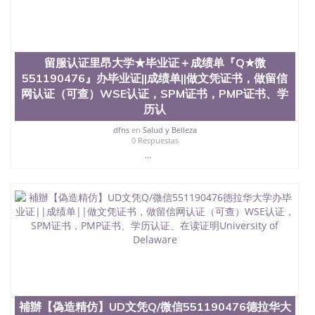
University）圣何塞州立大学学位证（San Jose State
University）圣何塞州立大学（San Jose State
University）圣何塞州立大学（San Jose State
University）圣何塞州立大学（San Jose State
留服认证里昂大学★毕业证＋成绩单『Q★微
University）圣何塞州立大学（San Jose State
551190476』办毕业证||成绩单||做文凭证书，做留信
University）圣何塞州立大学学位证（San Jose State
网认证（可查）WSE认证，SPM证书，PMP证书、学
University）圣何塞州立大学学位证（San Jose State
University）圣何塞州立大学结业证（San Jose State
历认
University）圣何塞州立大学结业证（San Jose State
dfns
en
Salud y Belleza
University）圣何塞州立大学结业证（San Jose State
0 Respuestas
University）圣何塞州立大学学位证（San Jose State
...
University）圣何塞州立大学学位证（San Jose State
University）圣何塞州立大学学历证书（San Jose
State University）圣何塞州立大学学历证书（San
Jose State University）圣何塞州立大学学历证书
（San Jose State University）澳洲读书未毕业找人做
文凭学位qq微信551190476澳洲读CQU中央昆士兰大
学学历 绩单购买学位证书/澳洲读本科硕士做文凭/购
买澳洲大学毕业证成绩单假文凭学历
offieUniversityofSouthernQueensland 澳洲读书未毕
业找人做文凭学位qq微信551190476澳洲读CQU中央
昆士兰大学学历成绩单购买学位证书/澳洲读本科硕
補辦【偽造精仿】UD文凭Q/微信551190476德拉华大
士做文凭/购买澳洲大学毕业证成绩单假文凭学历办