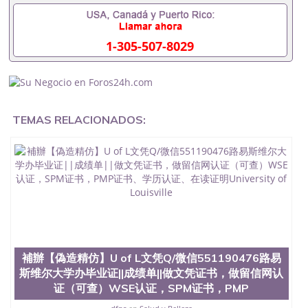
办理毕业证,没毕业可以办学历认证吗,您是否因为中
途辍学、挂科而没有正常毕业551190476您是否因为
递交材料不齐而被拒之门外551190476您是否因没正
1-305-507-8029
常毕业而导致回国得不到教育部认证在校挂科了不想
读了,成绩不理想毕不了业怎么办551190476找工作没
有文凭怎么办,怎么办理本科/研究生文凭551190476
如何办理本科/硕士毕业证551190476网上买文凭可靠
吗551190476哪里可以买国外文凭551190476国外本
科毕业证怎么办理551190476国外大学文凭可以打工
TEMAS RELACIONADOS:
作吗551190476怎么办理 外假毕业证551190476哪里
可以制作美国毕业证551190476哪里可以办理澳洲毕
业证551190476留学生在哪里可以买假毕业证
551190476哪里可以办理加拿大毕业证551190476申
请学校办理假的毕业证成绩单可以吗551190476哪里
可以办理水印成绩单551190476哪里可以修改成绩单
GPA分数551190476假毕业证能查出来吗551190476
假文凭网上能查到吗551190476 如何拿到国外毕业证
QQ微信551190476办假大学毕业证QQ微信551190476
国外毕业证去哪认证QQ微信551190476找毕业证封皮
QQ微信551190476国外毕业证外壳定制QQ微信
補辦【偽造精仿】U of L文凭Q/微信551190476路易
551190476快速代办国外毕业证QQ微信551190476快
斯维尔大学办毕业证||成绩单||做文凭证书，做留信网认
速拿到国外文凭QQ微信551190476国外留学文凭认证
证（可查）WSE认证，SPM证书，PMP
QQ微信551190476国外文凭回国认证QQ微信