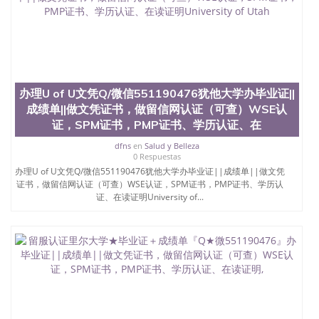
合性大学，每年有来自世界各地的成百上千的海外学
生前往求学。 至今，这是一所在世界上享有学术地
位、声誉、实习机会和影响力的高等教育机构，并获
誉为美国本科教育质量的核心代表。其计算机系与会
计系更是在当今美国大学教学排名中表现优异。其毕
业生大多可以在其所处地域的世界硅谷中心得到工作
机会。许多硅谷公司甚至在学生大三和大四的学期提
办理U of U文凭Q/微信551190476犹他大学办毕业证||
供许多相应科系的实习机会。无论是加州大学系统
成绩单||做文凭证书，做留信网认证（可查）WSE认
(UC)，还是加州州立大学系统(CSU), 圣何塞州立大学
证，SPM证书，PMP证书、学历认证、在
都占据着加州所有大学中的地理位置。 圣何塞州立大
学座落于硅谷(Silicon Valley), 于附近的旧金山-圣何塞
dfns
en
Salud y Belleza
地区为全美的重要科技中心。约有学生三万人，超过
0 Respuestas
134种学士学科和65个硕士学科，并有来自世界60余
办理U of U文凭Q/微信551190476犹他大学办毕业证||成绩单||做文凭
国的学生来此就读。其有名的科系如计算机科学，电
证书，做留信网认证（可查）WSE认证，SPM证书，PMP证书、学历认
子工程学，工商管理学，艺术设计，和航空学等，深
证、在读证明University of...
受性肯定及好评；而各种大学部和研究所的商学课程
也吸引了众多不同国家的专业人士前来研究与学习。
二、办理流程： 1、收集客户办理信息； 2、客户付
定金下单； 3、公司确认到账转制作点做电子图；
4、电子图做好发给客户确认； 5、电子图确认好转成
品部做成品； 6、成品做好拍照或者视频确认再付余
款； 7、快递给客户（国内顺丰，国外DHL）。 三、
真实网上可查的证明材料 1、教育部学历学位认证，
留服真实存档可查，存档。 2、留学回国人员证明