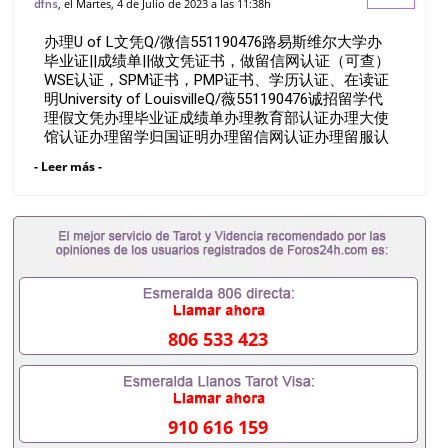
, el Martes, 4 de Julio de 2023 a las 11:38h
dfns
留信网认证（可查）WSE认证，SPM证
办理U of L文凭Q/微信551190476路易斯维尔大学办
书，PMP证书、学历认
毕业证||成绩单||做文凭证书，做留信网认证（可查）
WSE认证，SPM证书，PMP证书、学历认证、在读证
明University of LouisvilleQ/薇551190476诚招留学代
理假文凭办理毕业证成绩单办理教育部认证办理大使
馆认证办理留学归国证明办理留信网认证办理留服认
证办理学历认证办理学生卡办理录取通知书办理学位
- Leer más -
证书办理美国文凭办理澳洲文凭办理英国文凭办理加
拿大文凭办理德国文凭 一、快速办理材料： 1、毕业
证+成绩单+留学回国人员证明+教育部认证,录取通知
书，雅思。（全套留学回国必备证明材料，给父母及
亲朋好友一份完美交代）； 2、雅思、托福，
OFFER，在读证明，学生卡等留学相关材料（申请学
校、转学，甚至是申请工签都可以用到）。 注：上述
材料，随时都可以安排办理，毕业证成绩单，学校，
专业，学位，毕业时间都可以根据客户要求安排。 国
806 533 423
内找工作假的毕业证可以用吗551190476假的毕业证
成绩单可以办学历认证吗551190476要定居国外需要
办理什么材料551190476入职事业单位/国企假的毕业
证会查吗551190476入职国企/事业单位需要些什么材
料551190476办理假毕业证在国内能用吗, 挂科拿不到
910 616 159
毕业证怎么办, 毕业证丢了怎么办, 没有正常毕业怎么