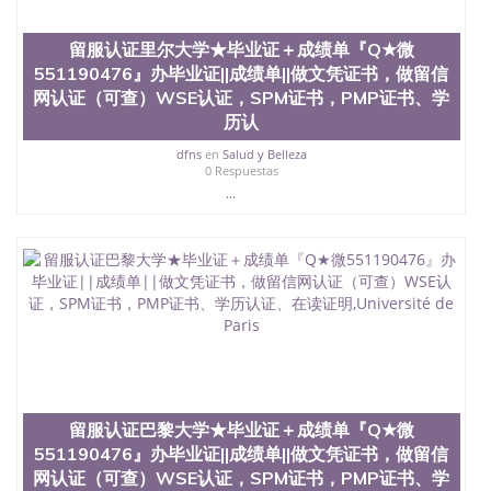
（使馆认证），使馆网站真实存档可查。 3、留信网
真实可查认证办理，存档可查，终身受用。 四、办理
留服认证里尔大学★毕业证＋成绩单『Q★微
流程农业科学院、艺术与建筑学院、商学院、交流学
551190476』办毕业证||成绩单||做文凭证书，做留信
院、地球及物质科学院、教育学院、工程学院、健康
网认证（可查）WSE认证，SPM证书，PMP证书、学
与人类发展学院、信息工程与科学学院、人文学院、
历认
护理学院、科学学院等。学校的教育学院排名在全美
前十名，工学院排名在前十五名，且继续攀升中。纽
dfns
en
Salud y Belleza
约大学为学生们提供本科、硕士及博士学位。学校的
0 Respuestas
专业课程包括：会计学、MBA、财务、教育、建筑工
...
程、经济、医学、护理、文学、音乐、生物学、统计
学、美术、电子工程、天文学、农业、环境污染控
制、历史、电气工程、生物工程、建筑设计、工商管
理、材料科学、机械工程、航天工程、土木工程、数
学、化学、英语、社会科学、心理学、戏剧、市场营
销、机械工程、计算机科学、物理学、人工智能、商
科、金融专业 1、客户提供相关材料，确定客户办理
信息，给出操作方案； 2、补充毕业证成绩单等相关
材料； 3、留服注册申请账号，付定金； 4、预约递
交时间，公司人员陪同客户本人一起去留服递交材
料； 5、等待结果，完成结果书留服直接邮寄给客户
留服认证巴黎大学★毕业证＋成绩单『Q★微
6、客户确认收到结果，付余款。 我们对海外大学及
551190476』办毕业证||成绩单||做文凭证书，做留信
学院的毕业证成绩单所使用的材料，尺寸大小，防伪
网认证（可查）WSE认证，SPM证书，PMP证书、学
结构（包括：水印，阴影底纹，钢印LOGO烫金烫