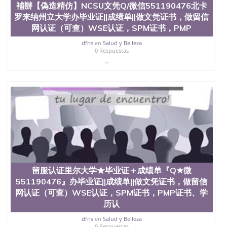
補辦【偽造精仿】NCSU文凭Q/微信551190476北卡
业证QQ微信551190476快速拿到国外文凭QQ微信
罗来纳州立大学办毕业证||成绩单||做文凭证书，做留信
551190476国外留学文凭认证QQ微信551190476国外
文凭回国认证QQ微信551190476泰国文凭办理QQ微
网认证（可查）WSE认证，SPM证书，PMP
信551190476法国留学回国证明QQ微信551190476 国
dfns
en
Salud y Belleza
外烫金照片QQ微信551190476外国文凭在中国有用吗
0 Respuestas
QQ微信551190476德国留学回国证明QQ微信
...
551190476爱尔兰留学回国证明QQ微信551190476国
外硕士文凭办理QQ微信551190476 网上买文凭可靠
吗QQ微信551190476买国外文凭质量QQ微信
551190476国外本科毕业证怎么办理QQ微信
551190476国外大学文凭真制作QQ微信551190476办
国外文凭可找工作QQ微信551190476国外大学有毕业
证QQ微信551190476办理国外毕业证价格QQ微信
551190476国外编号查询QQ微信551190476办理国外
文凭要交定金吗QQ微信551190476办国外可查文凭
QQ微信551190476网上购买真文凭可信吗QQ微信
551190476学士学位证书查询机构QQ微信551190476
留服认证里尔大学★毕业证＋成绩单『Q★微
国外资格证书办理QQ微信551190476如何办理学历认
551190476』办毕业证||成绩单||做文凭证书，做留信
证QQ微信551190476海外文凭认证办理QQ微信
551190476 圣何塞州立大学（San Jose State
网认证（可查）WSE认证，SPM证书，PMP证书、学
University, 又译为“圣荷西州立大学”）成立于1857
历认
年，简称SJSU，是加州历史悠久的大学之一，也是美
dfns
en
Salud y Belleza
西地区的公立大学之一。位于圣何塞市San Jose中
0 Respuestas