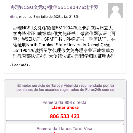
办理NCSU文凭Q/微信551190476北卡罗
来纳州立大学办毕业证||成绩单||做文凭证
, el Lunes, 3 de Julio de 2023 a las 21:32h
dfns
书，做留信网认证（可查）WSE认证，
办理NCSU文凭Q/微信551190476北卡罗来纳州立大
SPM证书，PMP证书、学历认
学办毕业证||成绩单||做文凭证书，做留信网认证（可
查）WSE认证，SPM证书，PMP证书、学历认证、在
读证明North Carolina State University,RaleighQ/薇
551190476诚招留学代理假文凭办理毕业证成绩单办
理教育部认证办理大使馆认证办理留学归国证明办理
留信网认证办理留服认证办理学历认证办理学生卡办
- Leer más -
理录取通知书办理学位证书办理美国文凭办理澳洲文
凭办理英国文凭办理加拿大文凭办理德国文凭 一、快
速办理材料： 1、毕业证+成绩单+留学回国人员证明
+教育部认证,录取通知书，雅思。（全套留学回国必
备证明材料，给父母及亲朋好友一份完美交代）；
2、雅思、托福，OFFER，在读证明，学生卡等留学
相关材料（申请学校、转学，甚至是申请工签都可以
用到）。 注：上述材料，随时都可以安排办理，毕业
证成绩单，学校，专业，学位，毕业时间都可以根据
806 533 423
客户要求安排。 国内找工作假的毕业证可以用吗
551190476假的毕业证成绩单可以办学历认证吗
551190476要定居国外需要办理什么材料551190476