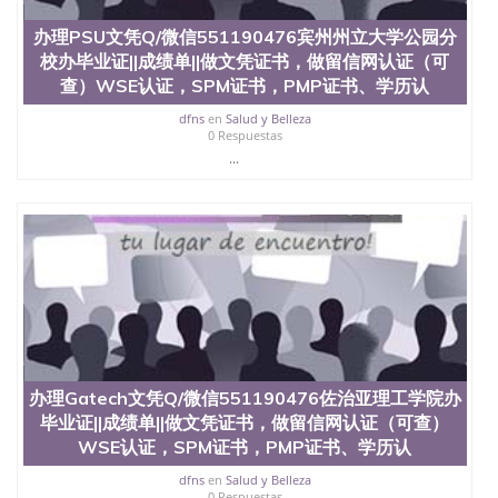
offieUniversityofSouthernQueensland 澳洲读书未毕
业找人做文凭学位qq微信551190476澳洲读CQU中央
办理PSU文凭Q/微信551190476宾州州立大学公园分
昆士兰大学学历成绩单购买学位证书/澳洲读本科硕
校办毕业证||成绩单||做文凭证书，做留信网认证（可
士做文凭/购买澳洲大学毕业证成绩单假文凭学历办
查）WSE认证，SPM证书，PMP证书、学历认
理NCSU文凭Q/微信551190476北卡罗来纳州立大学
办毕业证||成绩单||做文凭证书，做留信网认证（可
dfns
en
Salud y Belleza
查）WSE认证，SPM证书，PMP证书、学历认证、在
0 Respuestas
读证明North Carolina State University,Raleigh
...
办理Gatech文凭Q/微信551190476佐治亚理工学院办
毕业证||成绩单||做文凭证书，做留信网认证（可查）
WSE认证，SPM证书，PMP证书、学历认
dfns
en
Salud y Belleza
0 Respuestas