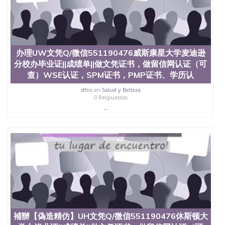
办理UW文凭Q/微信551190476威斯康星大学麦迪逊
分校办毕业证||成绩单||做文凭证书，做留信网认证（可
查）WSE认证，SPM证书，PMP证书、学历认
dfns
en
Salud y Belleza
0 Respuestas
...
補辦【偽造精仿】UH文凭Q/微信551190476休斯顿大