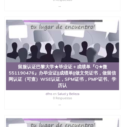
心，占地154公顷。它是一所位于加利福尼亚州的著
...
名综合性公立大学，它以极高的就业率，全美名列前
茅的毕业薪资，浓厚的多元化学术氛围，杰出的本科
教育质量，被《福克斯》杂志评选为全美50强公立综
合性大学，每年有来自世界各地的成百上千的海外学
生前往求学。 至今，这是一所在世界上享有学术地
位、声誉、实习机会和影响力的高等教育机构，并获
誉为美国本科教育质量的核心代表。其计算机系与会
计系更是在当今美国大学教学排名中表现优异。其毕
业生大多可以在其所处地域的世界硅谷中心得到工作
机会。许多硅谷公司甚至在学生大三和大四的学期提
供许多相应科系的实习机会。无论是加州大学系统
(UC)，还是加州州立大学系统(CSU), 圣何塞州立大学
留服认证巴黎大学★毕业证＋成绩单『Q★微
都占据着加州所有大学中的地理位置。 圣何塞州立大
551190476』办毕业证||成绩单||做文凭证书，做留信
学座落于硅谷(Silicon Valley), 于附近的旧金山-圣何塞
网认证（可查）WSE认证，SPM证书，PMP证书、学
地区为全美的重要科技中心。约有学生三万人，超过
历认
134种学士学科和65个硕士学科，并有来自世界60余
国的学生来此就读。其有名的科系如计算机科学，电
dfns
en
Salud y Belleza
子工程学，工商管理学，艺术设计，和航空学等，深
0 Respuestas
受性肯定及好评；而各种大学部和研究所的商学课程
...
也吸引了众多不同国家的专业人士前来研究与学习。
二、办理流程： 1、收集客户办理信息； 2、客户付
定金下单； 3、公司确认到账转制作点做电子图；
4、电子图做好发给客户确认； 5、电子图确认好转成