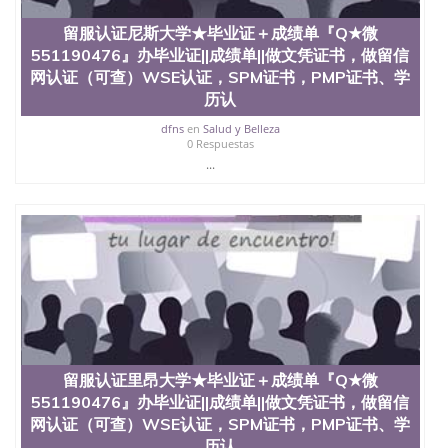
料； 5、等待结果，完成结果书留服直接邮寄给客户
6、客户确认收到结果，付余款。 我们对海外大学及
留服认证尼斯大学★毕业证＋成绩单『Q★微
学院的毕业证成绩单所使用的材料，尺寸大小，防伪
551190476』办毕业证||成绩单||做文凭证书，做留信
结构（包括：水印，阴影底纹，钢印LOGO烫金烫
网认证（可查）WSE认证，SPM证书，PMP证书、学
银，LOGO烫金烫银复合重叠。 文字图案浮雕，激光
镭射，紫外荧光，温感，复印防伪）都有原版本文凭
历认
对照。质量得到了广大海外客户群体的认可，同时和
dfns
en
Salud y Belleza
海外学校留学中介， 同时能做到与时俱进，及时掌握
0 Respuestas
各大院校的（毕业证，成绩单，资格证，学生卡，结
...
业证，录取通知书，在读证明等相关材料）的版本更
新信息， 能够在时间掌握的海外学历文凭的样版，尺
寸大小，纸张材质，防伪技术等等，并在时间收集到
原版实物，以求达到客户的需求。 我们的优势： 我
们在保证合理定价的同时，坚持较高性价比，通过品
质和效率不断优化，为您倾情诠释什么是高性价比。
咨询顾问：Sam q/微信:551190476 Q/微
信:551190476办理毕业证成绩单、教育部认证,录取通
知书，雅思，留学回国证明.
公司专业制作、办理、仿制、成绩单文凭、改成绩、
教育部学历学位认证、毕业证、成绩单、文凭、学历
留服认证里昂大学★毕业证＋成绩单『Q★微
文凭、假文凭假毕业证假学历书制作、假制作、办
551190476』办毕业证||成绩单||做文凭证书，做留信
理、仿制学位证书、毕业证文凭、文凭毕业证、毕业
网认证（可查）WSE认证，SPM证书，PMP证书、学
证认证、留服认证、使馆认证、使馆证明、使馆留学
历认