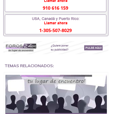
入职事业单位/国企假的毕业证会查吗551190476入职
国企/事业单位需要些什么材料551190476办理假毕业
910 616 159
证在国内能用吗, 挂科拿不到毕业证怎么办, 毕业证丢
了怎么办, 没有正常毕业怎么办理毕业证,没毕业可以
办学历认证吗,您是否因为中途辍学、挂科而没有正常
毕业551190476您是否因为递交材料不齐而被拒之门
1-305-507-8029
外551190476您是否因没正常毕业而导致回国得不到
教育部认证在校挂科了不想读了,成绩不理想毕不了业
怎么办551190476找工作没有文凭怎么办,怎么办理本
科/研究生文凭551190476如何办理本科/硕士毕业证
551190476网上买文凭可靠吗551190476哪里可以买
国外文凭551190476国外本科毕业证怎么办理
551190476国外大学文凭可以打工作吗551190476怎
么办理 外假毕业证551190476哪里可以制作美国毕业
TEMAS RELACIONADOS:
证551190476哪里可以办理澳洲毕业证551190476留
学生在哪里可以买假毕业证551190476哪里可以办理
加拿大毕业证551190476申请学校办理假的毕业证成
绩单可以吗551190476哪里可以办理水印成绩单
551190476哪里可以修改成绩单GPA分数551190476
假毕业证能查出来吗551190476假文凭网上能查到吗
551190476 如何拿到国外毕业证QQ微信551190476办
假大学毕业证QQ微信551190476国外毕业证去哪认证
QQ微信551190476找毕业证封皮QQ微信551190476国
外毕业证外壳定制QQ微信551190476快速代办国外毕