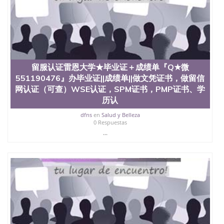
品部做成品； 6、成品做好拍照或者视频确认再付余
款； 7、快递给客户（国内顺丰，国外DHL）。 三、
真实网上可查的证明材料 1、教育部学历学位认证，
留服真实存档可查，存档。 2、留学回国人员证明
（使馆认证），使馆网站真实存档可查。 3、留信网
真实可查认证办理，存档可查，终身受用。 四、办理
流程农业科学院、艺术与建筑学院、商学院、交流学
留服认证雷恩大学★毕业证＋成绩单『Q★微
院、地球及物质科学院、教育学院、工程学院、健康
551190476』办毕业证||成绩单||做文凭证书，做留信
与人类发展学院、信息工程与科学学院、人文学院、
网认证（可查）WSE认证，SPM证书，PMP证书、学
护理学院、科学学院等。学校的教育学院排名在全美
历认
前十名，工学院排名在前十五名，且继续攀升中。纽
约大学为学生们提供本科、硕士及博士学位。学校的
dfns
en
Salud y Belleza
专业课程包括：会计学、MBA、财务、教育、建筑工
0 Respuestas
程、经济、医学、护理、文学、音乐、生物学、统计
...
学、美术、电子工程、天文学、农业、环境污染控
制、历史、电气工程、生物工程、建筑设计、工商管
理、材料科学、机械工程、航天工程、土木工程、数
学、化学、英语、社会科学、心理学、戏剧、市场营
销、机械工程、计算机科学、物理学、人工智能、商
科、金融专业 1、客户提供相关材料，确定客户办理
信息，给出操作方案； 2、补充毕业证成绩单等相关
材料； 3、留服注册申请账号，付定金； 4、预约递
交时间，公司人员陪同客户本人一起去留服递交材