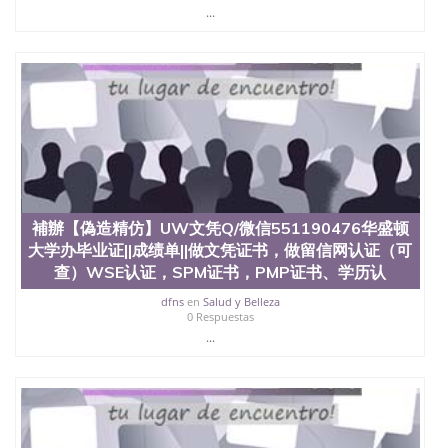
...
補辦【偽造精仿】UW文凭Q/微信551190476华盛顿
大学办毕业证||成绩单||做文凭证书，做留信网认证（可
查）WSE认证，SPM证书，PMP证书、学历认
dfns
en
Salud y Belleza
0 Respuestas
...