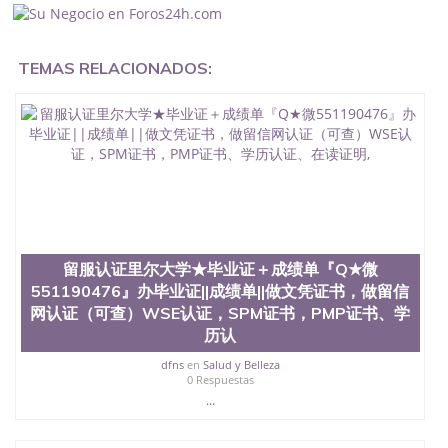
业证怎么办, 毕业证丢了怎么办, 没有正常毕业怎么办
理毕业证,没毕业可以办学历认证吗,您是否因为中途
辍学、挂科而没有正常毕业551190476您是否因为递
TEMAS RELACIONADOS:
交材料不齐而被拒之门外551190476您是否因没正常
毕业而导致回国得不到教育部认证在校挂科了不想读
了,成绩不理想毕不了业怎么办551190476找工作没有
文凭怎么办,怎么办理本科/研究生文凭551190476如
何办理本科/硕士毕业证551190476网上买文凭可靠吗
551190476哪里可以买国外文凭551190476国外本科
毕业证怎么办理551190476国外大学文凭可以打工作
吗551190476怎么办理 外假毕业证551190476哪里可
以制作美国毕业证551190476哪里可以办理澳洲毕业
证551190476留学生在哪里可以买假毕业证
551190476哪里可以办理加拿大毕业证551190476申
留服认证里尔大学★毕业证＋成绩单『Q★微
请学校办理假的毕业证成绩单可以吗551190476哪里
551190476』办毕业证||成绩单||做文凭证书，做留信
可以办理水印成绩单551190476哪里可以修改成绩单
网认证（可查）WSE认证，SPM证书，PMP证书、学
GPA分数551190476假毕业证能查出来吗551190476
历认
假文凭网上能查到吗551190476 如何拿到国外毕业证
QQ微信551190476办假大学毕业证QQ微信551190476
dfns
en
Salud y Belleza
国外毕业证去哪认证QQ微信551190476找毕业证封皮
0 Respuestas
QQ微信551190476国外毕业证外壳定制QQ微信
...
551190476快速代办国外毕业证QQ微信551190476快
速拿到国外文凭QQ微信551190476国外留学文凭认证