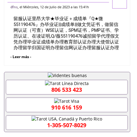
微551190476』办毕业证||成绩单||做文凭
, el Miércoles, 12 de Julio de 2023 a las 15:41h
dfns
证书，做留信网认证（可查）WSE认证，
留服认证里昂大学★毕业证＋成绩单『Q★微
SPM证书，PMP证书、学历认
551190476』办毕业证||成绩单||做文凭证书，做留信
网认证（可查）WSE认证，SPM证书，PMP证书、学
历认证、在读证明,Q/薇551190476诚招留学代理假文
凭办理毕业证成绩单办理教育部认证办理大使馆认证
办理留学归国证明办理留信网认证办理留服认证办理
学历认证办理学生卡办理录取通知书办理学位证书办
- Leer más -
理美国文凭办理澳洲文凭办理英国文凭办理加拿大文
凭办理德国文凭 一、快速办理材料： 1、毕业证+成
绩单+留学回国人员证明+教育部认证,录取通知书，
雅思。（全套留学回国必备证明材料，给父母及亲朋
好友一份完美交代）； 2、雅思、托福，OFFER，在
读证明，学生卡等留学相关材料（申请学校、转学，
806 533 423
甚至是申请工签都可以用到）。 注：上述材料，随时
都可以安排办理，毕业证成绩单，学校，专业，学
位，毕业时间都可以根据客户要求安排。 国内找工作
910 616 159
假的毕业证可以用吗551190476假的毕业证成绩单可
以办学历认证吗551190476要定居国外需要办理什么
材料551190476入职事业单位/国企假的毕业证会查吗
1-305-507-8029
551190476入职国企/事业单位需要些什么材料
551190476办理假毕业证在国内能用吗, 挂科拿不到毕