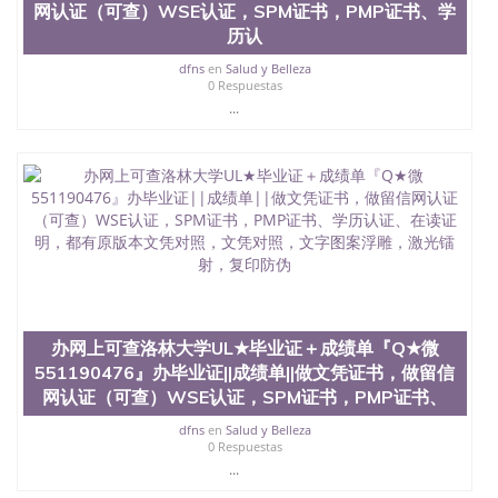
网认证（可查）WSE认证，SPM证书，PMP证书、学
留服真实存档可查，存档。 2、留学回国人员证明
历认
（使馆认证），使馆网站真实存档可查。 3、留信网
真实可查认证办理，存档可查，终身受用。 四、办理
dfns
en
Salud y Belleza
流程农业科学院、艺术与建筑学院、商学院、交流学
0 Respuestas
院、地球及物质科学院、教育学院、工程学院、健康
...
与人类发展学院、信息工程与科学学院、人文学院、
护理学院、科学学院等。学校的教育学院排名在全美
前十名，工学院排名在前十五名，且继续攀升中。纽
约大学为学生们提供本科、硕士及博士学位。学校的
专业课程包括：会计学、MBA、财务、教育、建筑工
程、经济、医学、护理、文学、音乐、生物学、统计
学、美术、电子工程、天文学、农业、环境污染控
制、历史、电气工程、生物工程、建筑设计、工商管
理、材料科学、机械工程、航天工程、土木工程、数
学、化学、英语、社会科学、心理学、戏剧、市场营
销、机械工程、计算机科学、物理学、人工智能、商
办网上可查洛林大学UL★毕业证＋成绩单『Q★微
科、金融专业 1、客户提供相关材料，确定客户办理
551190476』办毕业证||成绩单||做文凭证书，做留信
信息，给出操作方案； 2、补充毕业证成绩单等相关
网认证（可查）WSE认证，SPM证书，PMP证书、
材料； 3、留服注册申请账号，付定金； 4、预约递
交时间，公司人员陪同客户本人一起去留服递交材
dfns
en
Salud y Belleza
料； 5、等待结果，完成结果书留服直接邮寄给客户
0 Respuestas
6、客户确认收到结果，付余款。 我们对海外大学及
...
学院的毕业证成绩单所使用的材料，尺寸大小，防伪