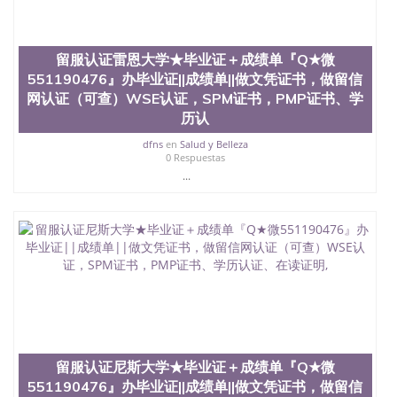
教育质量，被《福克斯》杂志评选为全美50强公立综
合性大学，每年有来自世界各地的成百上千的海外学
生前往求学。 至今，这是一所在世界上享有学术地
位、声誉、实习机会和影响力的高等教育机构，并获
留服认证雷恩大学★毕业证＋成绩单『Q★微
誉为美国本科教育质量的核心代表。其计算机系与会
551190476』办毕业证||成绩单||做文凭证书，做留信
计系更是在当今美国大学教学排名中表现优异。其毕
网认证（可查）WSE认证，SPM证书，PMP证书、学
业生大多可以在其所处地域的世界硅谷中心得到工作
历认
机会。许多硅谷公司甚至在学生大三和大四的学期提
供许多相应科系的实习机会。无论是加州大学系统
dfns
en
Salud y Belleza
0 Respuestas
(UC)，还是加州州立大学系统(CSU), 圣何塞州立大学
都占据着加州所有大学中的地理位置。 圣何塞州立大
...
学座落于硅谷(Silicon Valley), 于附近的旧金山-圣何塞
地区为全美的重要科技中心。约有学生三万人，超过
134种学士学科和65个硕士学科，并有来自世界60余
国的学生来此就读。其有名的科系如计算机科学，电
子工程学，工商管理学，艺术设计，和航空学等，深
受性肯定及好评；而各种大学部和研究所的商学课程
也吸引了众多不同国家的专业人士前来研究与学习。
二、办理流程： 1、收集客户办理信息； 2、客户付
定金下单； 3、公司确认到账转制作点做电子图；
4、电子图做好发给客户确认； 5、电子图确认好转成
品部做成品； 6、成品做好拍照或者视频确认再付余
留服认证尼斯大学★毕业证＋成绩单『Q★微
款； 7、快递给客户（国内顺丰，国外DHL）。 三、
551190476』办毕业证||成绩单||做文凭证书，做留信
真实网上可查的证明材料 1、教育部学历学位认证，