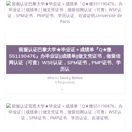
QQ微信551190476国外文凭回国认证QQ微信
551190476泰国文凭办理QQ微信551190476法国留学
回国证明QQ微信551190476 国外烫金照片QQ微信
551190476外国文凭在中国有用吗QQ微信551190476
德国留学回国证明QQ微信551190476爱尔兰留学回国
证明QQ微信551190476国外硕士文凭办理QQ微信
551190476 网上买文凭可靠吗QQ微信551190476买国
外文凭质量QQ微信551190476国外本科毕业证怎么办
理QQ微信551190476国外大学文凭真制作QQ微信
留服认证巴黎大学★毕业证＋成绩单『Q★微
551190476办国外文凭可找工作QQ微信551190476国
551190476』办毕业证||成绩单||做文凭证书，做留信
外大学有毕业证QQ微信551190476办理国外毕业证价
格QQ微信551190476国外编号查询QQ微信551190476
网认证（可查）WSE认证，SPM证书，PMP证书、学
办理国外文凭要交定金吗QQ微信551190476办国外可
历认
查文凭QQ微信551190476网上购买真文凭可信吗QQ
dfns
en
Salud y Belleza
微信551190476学士学位证书查询机构QQ微信
0 Respuestas
551190476 国外资格证书办理QQ微信551190476如何
...
办理学历认证QQ微信551190476海外文凭认证办理
QQ微信551190476 圣何塞州立大学（San Jose State
University, 又译为“圣荷西州立大学”）成立于1857
年，简称SJSU，是加州历史悠久的大学之一，也是美
西地区的公立大学之一。位于圣何塞市San Jose中
心，占地154公顷。它是一所位于加利福尼亚州的著
名综合性公立大学，它以极高的就业率，全美名列前
茅的毕业薪资，浓厚的多元化学术氛围，杰出的本科