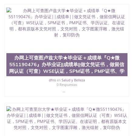
结构（包括：水印，阴影底纹，钢印LOGO烫金烫
银，LOGO烫金烫银复合重叠。 文字图案浮雕，激光
镭射，紫外荧光，温感，复印防伪）都有原版本文凭
对照。质量得到了广大海外客户群体的认可，同时和
海外学校留学中介， 同时能做到与时俱进，及时掌握
各大院校的（毕业证，成绩单，资格证，学生卡，结
业证，录取通知书，在读证明等相关材料）的版本更
新信息， 能够在时间掌握的海外学历文凭的样版，尺
寸大小，纸张材质，防伪技术等等，并在时间收集到
原版实物，以求达到客户的需求。 我们的优势： 我
办网上可查图卢兹大学★毕业证＋成绩单『Q★微
们在保证合理定价的同时，坚持较高性价比，通过品
551190476』办毕业证||成绩单||做文凭证书，做留信
质和效率不断优化，为您倾情诠释什么是高性价比。
网认证（可查）WSE认证，SPM证书，PMP证书、学
咨询顾问：Sam q/微信:551190476 Q/微
信:551190476办理毕业证成绩单、教育部认证,录取通
dfns
en
Salud y Belleza
知书，雅思，留学回国证明.
0 Respuestas
...
公司专业制作、办理、仿制、成绩单文凭、改成绩、
教育部学历学位认证、毕业证、成绩单、文凭、学历
文凭、假文凭假毕业证假学历书制作、假制作、办
理、仿制学位证书、毕业证文凭、文凭毕业证、毕业
证认证、留服认证、使馆认证、使馆证明、使馆留学
回国人员证明、留学生认证、学历认证、文凭认证学
位认证、留学生学历认证、留学生学位认证、英国文
凭学历、美国文凭学历、澳洲文凭学历、加拿大文凭