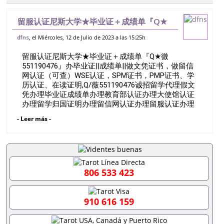
留服认证尼斯大学★毕业证＋成绩单『Q★
微551190476』办毕业证||成绩单||做文凭
, el Miércoles, 12 de Julio de 2023 a las 15:25h
dfns
证书，做留信网认证（可查）WSE认证，
留服认证尼斯大学★毕业证＋成绩单『Q★微
SPM证书，PMP证书、学历认
551190476』办毕业证||成绩单||做文凭证书，做留信
网认证（可查）WSE认证，SPM证书，PMP证书、学
历认证、在读证明,Q/薇551190476诚招留学代理假文
凭办理毕业证成绩单办理教育部认证办理大使馆认证
办理留学归国证明办理留信网认证办理留服认证办理
学历认证办理学生卡办理录取通知书办理学位证书办
- Leer más -
理美国文凭办理澳洲文凭办理英国文凭办理加拿大文
凭办理德国文凭 一、快速办理材料： 1、毕业证+成
绩单+留学回国人员证明+教育部认证,录取通知书，
雅思。（全套留学回国必备证明材料，给父母及亲朋
好友一份完美交代）； 2、雅思、托福，OFFER，在
读证明，学生卡等留学相关材料（申请学校、转学，
806 533 423
甚至是申请工签都可以用到）。 注：上述材料，随时
都可以安排办理，毕业证成绩单，学校，专业，学
位，毕业时间都可以根据客户要求安排。 国内找工作
910 616 159
假的毕业证可以用吗551190476假的毕业证成绩单可
以办学历认证吗551190476要定居国外需要办理什么