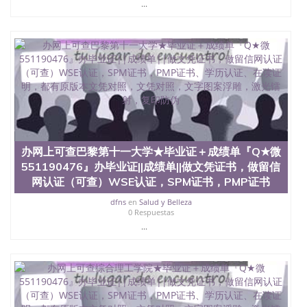
offieUniversityofSouthernQueensland 澳洲读书未毕
...
业找人做文凭学位qq微信551190476澳洲读CQU中央
昆士兰大学学历成绩单购买学位证书/澳洲读本科硕
士做文凭/购买澳洲大学毕业证成绩单假文凭学历留
服认证尼斯大学★毕业证＋成绩单『Q★微
551190476』办毕业证||成绩单||做文凭证书，做留信
网认证（可查）WSE认证，SPM证书，PMP证书、学
历认证、在读证明,
办网上可查巴黎第十一大学★毕业证＋成绩单『Q★微
551190476』办毕业证||成绩单||做文凭证书，做留信
网认证（可查）WSE认证，SPM证书，PMP证书
dfns
en
Salud y Belleza
0 Respuestas
...