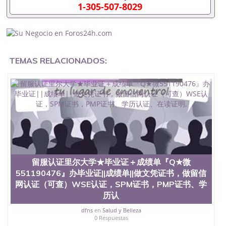
材料551190476入职事业单位/国企假的毕业证会查吗
1-305-507-8029
551190476入职国企/事业单位需要些什么材料
551190476办理假毕业证在国内能用吗, 挂科拿不到毕
业证怎么办, 毕业证丢了怎么办, 没有正常毕业怎么办
理毕业证,没毕业可以办学历认证吗,您是否因为中途
辍学、挂科而没有正常毕业551190476您是否因为递
TEMAS RELACIONADOS:
交材料不齐而被拒之门外551190476您是否因没正常
毕业而导致回国得不到教育部认证在校挂科了不想读
了,成绩不理想毕不了业怎么办551190476找工作没有
文凭怎么办,怎么办理本科/研究生文凭551190476如
何办理本科/硕士毕业证551190476网上买文凭可靠吗
551190476哪里可以买国外文凭551190476国外本科
毕业证怎么办理551190476国外大学文凭可以打工作
吗551190476怎么办理 外假毕业证551190476哪里可
以制作美国毕业证551190476哪里可以办理澳洲毕业
证551190476留学生在哪里可以买假毕业证
551190476哪里可以办理加拿大毕业证551190476申
留服认证里尔大学★毕业证＋成绩单『Q★微
请学校办理假的毕业证成绩单可以吗551190476哪里
551190476』办毕业证||成绩单||做文凭证书，做留信
可以办理水印成绩单551190476哪里可以修改成绩单
网认证（可查）WSE认证，SPM证书，PMP证书、学
GPA分数551190476假毕业证能查出来吗551190476
历认
假文凭网上能查到吗551190476 如何拿到国外毕业证
QQ微信551190476办假大学毕业证QQ微信551190476
dfns
en
Salud y Belleza
国外毕业证去哪认证QQ微信551190476找毕业证封皮
0 Respuestas
QQ微信551190476国外毕业证外壳定制QQ微信