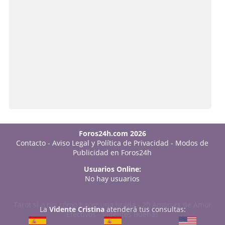
Foros24h.com 2026
Contacto
-
Aviso Legal y Política de Privacidad
-
Modos de
Publicidad en Foros24h
Usuarios Online:
No hay usuarios
Tarot sí o no: cómo hacer una tirada
-
20 Amarres de Amor
La
Vidente Cristina
atenderá tus consultas:
Efectivos
-
Videntes Buenas