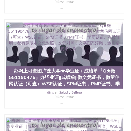
料； 5、等待结果，完成结果书留服直接邮寄给客户
0 Respuestas
6、客户确认收到结果，付余款。 我们对海外大学及
...
学院的毕业证成绩单所使用的材料，尺寸大小，防伪
结构（包括：水印，阴影底纹，钢印LOGO烫金烫
银，LOGO烫金烫银复合重叠。 文字图案浮雕，激光
镭射，紫外荧光，温感，复印防伪）都有原版本文凭
对照。质量得到了广大海外客户群体的认可，同时和
海外学校留学中介， 同时能做到与时俱进，及时掌握
各大院校的（毕业证，成绩单，资格证，学生卡，结
业证，录取通知书，在读证明等相关材料）的版本更
新信息， 能够在时间掌握的海外学历文凭的样版，尺
寸大小，纸张材质，防伪技术等等，并在时间收集到
原版实物，以求达到客户的需求。 我们的优势： 我
办网上可查图卢兹大学★毕业证＋成绩单『Q★微
们在保证合理定价的同时，坚持较高性价比，通过品
551190476』办毕业证||成绩单||做文凭证书，做留信
质和效率不断优化，为您倾情诠释什么是高性价比。
网认证（可查）WSE认证，SPM证书，PMP证书、学
咨询顾问：Sam q/微信:551190476 Q/微
信:551190476办理毕业证成绩单、教育部认证,录取通
dfns
en
Salud y Belleza
知书，雅思，留学回国证明.
0 Respuestas
...
公司专业制作、办理、仿制、成绩单文凭、改成绩、
教育部学历学位认证、毕业证、成绩单、文凭、学历
文凭、假文凭假毕业证假学历书制作、假制作、办
理、仿制学位证书、毕业证文凭、文凭毕业证、毕业
证认证、留服认证、使馆认证、使馆证明、使馆留学