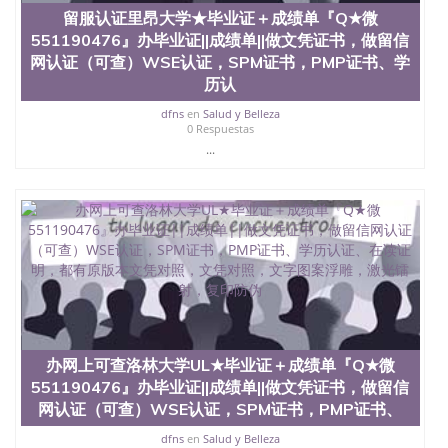
品部做成品； 6、成品做好拍照或者视频确认再付余
留服认证里昂大学★毕业证＋成绩单『Q★微
款； 7、快递给客户（国内顺丰，国外DHL）。 三、
551190476』办毕业证||成绩单||做文凭证书，做留信
真实网上可查的证明材料 1、教育部学历学位认证，
网认证（可查）WSE认证，SPM证书，PMP证书、学
留服真实存档可查，存档。 2、留学回国人员证明
历认
（使馆认证），使馆网站真实存档可查。 3、留信网
真实可查认证办理，存档可查，终身受用。 四、办理
dfns
en
Salud y Belleza
流程农业科学院、艺术与建筑学院、商学院、交流学
0 Respuestas
院、地球及物质科学院、教育学院、工程学院、健康
...
与人类发展学院、信息工程与科学学院、人文学院、
护理学院、科学学院等。学校的教育学院排名在全美
前十名，工学院排名在前十五名，且继续攀升中。纽
约大学为学生们提供本科、硕士及博士学位。学校的
专业课程包括：会计学、MBA、财务、教育、建筑工
程、经济、医学、护理、文学、音乐、生物学、统计
学、美术、电子工程、天文学、农业、环境污染控
制、历史、电气工程、生物工程、建筑设计、工商管
理、材料科学、机械工程、航天工程、土木工程、数
学、化学、英语、社会科学、心理学、戏剧、市场营
销、机械工程、计算机科学、物理学、人工智能、商
办网上可查洛林大学UL★毕业证＋成绩单『Q★微
科、金融专业 1、客户提供相关材料，确定客户办理
551190476』办毕业证||成绩单||做文凭证书，做留信
信息，给出操作方案； 2、补充毕业证成绩单等相关
网认证（可查）WSE认证，SPM证书，PMP证书、
材料； 3、留服注册申请账号，付定金； 4、预约递
交时间，公司人员陪同客户本人一起去留服递交材
dfns
en
Salud y Belleza