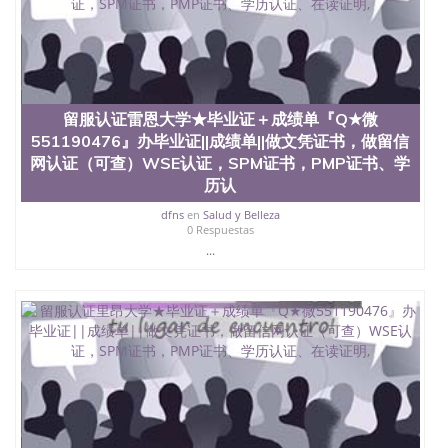
心，占地154公顷。它是一所位于加利福尼亚州的著
名综合性公立大学，它以极高的就业率，全美名列前
茅的毕业薪资，浓厚的多元化学术氛围，杰出的本科
教育质量，被《福克斯》杂志评选为全美50强公立综
合性大学，每年有来自世界各地的成百上千的海外学
生前往求学。 至今，这是一所在世界上享有学术地
位、声誉、实习机会和影响力的高等教育机构，并获
留服认证雷恩大学★毕业证＋成绩单『Q★微
誉为美国本科教育质量的核心代表。其计算机系与会
551190476』办毕业证||成绩单||做文凭证书，做留信
计系更是在当今美国大学教学排名中表现优异。其毕
网认证（可查）WSE认证，SPM证书，PMP证书、学
业生大多可以在其所处地域的世界硅谷中心得到工作
历认
机会。许多硅谷公司甚至在学生大三和大四的学期提
供许多相应科系的实习机会。无论是加州大学系统
dfns
en
Salud y Belleza
0 Respuestas
(UC)，还是加州州立大学系统(CSU), 圣何塞州立大学
都占据着加州所有大学中的地理位置。 圣何塞州立大
...
学座落于硅谷(Silicon Valley), 于附近的旧金山-圣何塞
地区为全美的重要科技中心。约有学生三万人，超过
134种学士学科和65个硕士学科，并有来自世界60余
国的学生来此就读。其有名的科系如计算机科学，电
子工程学，工商管理学，艺术设计，和航空学等，深
受性肯定及好评；而各种大学部和研究所的商学课程
也吸引了众多不同国家的专业人士前来研究与学习。
二、办理流程： 1、收集客户办理信息； 2、客户付
定金下单； 3、公司确认到账转制作点做电子图；
4、电子图做好发给客户确认； 5、电子图确认好转成