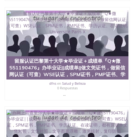
留服认证巴黎第十大学★毕业证＋成绩单『Q★微
551190476』办毕业证||成绩单||做文凭证书，做留信
网认证（可查）WSE认证，SPM证书，PMP证书、学
dfns
en
Salud y Belleza
0 Respuestas
...