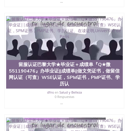
...
551190476快速代办国外毕业证QQ微信551190476快
速拿到国外文凭QQ微信551190476国外留学文凭认证
QQ微信551190476国外文凭回国认证QQ微信
551190476泰国文凭办理QQ微信551190476法国留学
回国证明QQ微信551190476 国外烫金照片QQ微信
551190476外国文凭在中国有用吗QQ微信551190476
德国留学回国证明QQ微信551190476爱尔兰留学回国
证明QQ微信551190476国外硕士文凭办理QQ微信
551190476 网上买文凭可靠吗QQ微信551190476买国
外文凭质量QQ微信551190476国外本科毕业证怎么办
理QQ微信551190476国外大学文凭真制作QQ微信
留服认证巴黎大学★毕业证＋成绩单『Q★微
551190476办国外文凭可找工作QQ微信551190476国
551190476』办毕业证||成绩单||做文凭证书，做留信
外大学有毕业证QQ微信551190476办理国外毕业证价
格QQ微信551190476国外编号查询QQ微信551190476
网认证（可查）WSE认证，SPM证书，PMP证书、学
办理国外文凭要交定金吗QQ微信551190476办国外可
历认
查文凭QQ微信551190476网上购买真文凭可信吗QQ
dfns
en
Salud y Belleza
微信551190476学士学位证书查询机构QQ微信
0 Respuestas
551190476 国外资格证书办理QQ微信551190476如何
...
办理学历认证QQ微信551190476海外文凭认证办理
QQ微信551190476 圣何塞州立大学（San Jose State
University, 又译为“圣荷西州立大学”）成立于1857
年，简称SJSU，是加州历史悠久的大学之一，也是美
西地区的公立大学之一。位于圣何塞市San Jose中