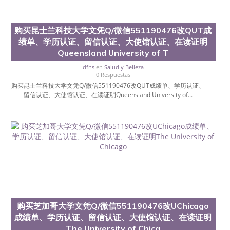
茅的毕业薪资，浓厚的多元化学术氛围，杰出的本科
教育质量，被《福克斯》杂志评选为全美50强公立综
合性大学，每年有来自世界各地的成百上千的海外学
购买昆士兰科技大学文凭Q/微信551190476改QUT成
生前往求学。 至今，这是一所在世界上享有学术地
绩单、学历认证、留信认证、大使馆认证、在读证明
位、声誉、实习机会和影响力的高等教育机构，并获
Queensland University of T
誉为美国本科教育质量的核心代表。其计算机系与会
计系更是在当今美国大学教学排名中表现优异。其毕
dfns
en
Salud y Belleza
业生大多可以在其所处地域的世界硅谷中心得到工作
0 Respuestas
机会。许多硅谷公司甚至在学生大三和大四的学期提
购买昆士兰科技大学文凭Q/微信551190476改QUT成绩单、学历认证、
供许多相应科系的实习机会。无论是加州大学系统
留信认证、大使馆认证、在读证明Queensland University of...
(UC)，还是加州州立大学系统(CSU), 圣何塞州立大学
都占据着加州所有大学中的地理位置。 圣何塞州立大
学座落于硅谷(Silicon Valley), 于附近的旧金山-圣何塞
地区为全美的重要科技中心。约有学生三万人，超过
134种学士学科和65个硕士学科，并有来自世界60余
国的学生来此就读。其有名的科系如计算机科学，电
子工程学，工商管理学，艺术设计，和航空学等，深
受性肯定及好评；而各种大学部和研究所的商学课程
也吸引了众多不同国家的专业人士前来研究与学习。
二、办理流程： 1、收集客户办理信息； 2、客户付
定金下单； 3、公司确认到账转制作点做电子图；
购买芝加哥大学文凭Q/微信551190476改UChicago
4、电子图做好发给客户确认； 5、电子图确认好转成
成绩单、学历认证、留信认证、大使馆认证、在读证明
品部做成品； 6、成品做好拍照或者视频确认再付余
The University of Chica
款； 7、快递给客户（国内顺丰，国外DHL）。 三、