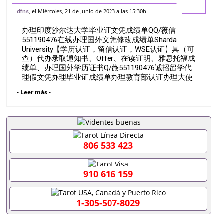
薇信551190476在线办理国外文凭修改成
, el Miércoles, 21 de Junio de 2023 a las 15:30h
dfns
绩单Sharda University【学历认证，留信
办理印度沙尔达大学毕业证文凭成绩单QQ/薇信
认证，WSE认证】
551190476在线办理国外文凭修改成绩单Sharda
University【学历认证，留信认证，WSE认证】具（可
查）代办录取通知书、Offer、在读证明、雅思托福成
绩单、办理国外学历证书Q/薇551190476诚招留学代
理假文凭办理毕业证成绩单办理教育部认证办理大使
馆认证办理留学归国证明办理留信网认证办理留服认
- Leer más -
证办理学历认证办理学生卡办理录取通知书办理学位
证书办理美国文凭办理澳洲文凭办理英国文凭办理加
拿大文凭办理德国文凭 一、快速办理材料： 1、毕业
证+成绩单+留学回国人员证明+教育部认证,录取通知
书，雅思。（全套留学回国必备证明材料，给父母及
亲朋好友一份完美交代）； 2、雅思、托福，
806 533 423
OFFER，在读证明，学生卡等留学相关材料（申请学
校、转学，甚至是申请工签都可以用到）。 注：上述
材料，随时都可以安排办理，毕业证成绩单，学校，
910 616 159
专业，学位，毕业时间都可以根据客户要求安排。 国
内找工作假的毕业证可以用吗551190476假的毕业证
成绩单可以办学历认证吗551190476要定居国外需要
1-305-507-8029
办理什么材料551190476入职事业单位/国企假的毕业
证会查吗551190476入职国企/事业单位需要些什么材