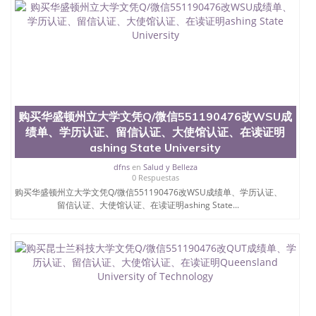
速拿到国外文凭QQ微信551190476国外留学文凭认证
QQ微信551190476国外文凭回国认证QQ微信
551190476泰国文凭办理QQ微信551190476法国留学
回国证明QQ微信551190476 国外烫金照片QQ微信
551190476外国文凭在中国有用吗QQ微信551190476
德国留学回国证明QQ微信551190476爱尔兰留学回国
证明QQ微信551190476国外硕士文凭办理QQ微信
551190476 网上买文凭可靠吗QQ微信551190476买国
外文凭质量QQ微信551190476国外本科毕业证怎么办
购买华盛顿州立大学文凭Q/微信551190476改WSU成
理QQ微信551190476国外大学文凭真制作QQ微信
绩单、学历认证、留信认证、大使馆认证、在读证明
551190476办国外文凭可找工作QQ微信551190476国
ashing State University
外大学有毕业证QQ微信551190476办理国外毕业证价
格QQ微信551190476国外编号查询QQ微信551190476
dfns
en
Salud y Belleza
办理国外文凭要交定金吗QQ微信551190476办国外可
0 Respuestas
查文凭QQ微信551190476网上购买真文凭可信吗QQ
购买华盛顿州立大学文凭Q/微信551190476改WSU成绩单、学历认证、
微信551190476学士学位证书查询机构QQ微信
留信认证、大使馆认证、在读证明ashing State...
551190476 国外资格证书办理QQ微信551190476如何
办理学历认证QQ微信551190476海外文凭认证办理
QQ微信551190476 圣何塞州立大学（San Jose State
University, 又译为“圣荷西州立大学”）成立于1857
年，简称SJSU，是加州历史悠久的大学之一，也是美
西地区的公立大学之一。位于圣何塞市San Jose中
心，占地154公顷。它是一所位于加利福尼亚州的著
名综合性公立大学，它以极高的就业率，全美名列前