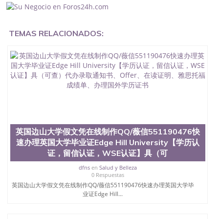
料551190476办理假毕业证在国内能用吗, 挂科拿不到
毕业证怎么办, 毕业证丢了怎么办, 没有正常毕业怎么
办理毕业证,没毕业可以办学历认证吗,您是否因为中
TEMAS RELACIONADOS:
途辍学、挂科而没有正常毕业551190476您是否因为
递交材料不齐而被拒之门外551190476您是否因没正
常毕业而导致回国得不到教育部认证在校挂科了不想
读了,成绩不理想毕不了业怎么办551190476找工作没
有文凭怎么办,怎么办理本科/研究生文凭551190476
如何办理本科/硕士毕业证551190476网上买文凭可靠
吗551190476哪里可以买国外文凭551190476国外本
科毕业证怎么办理551190476国外大学文凭可以打工
作吗551190476怎么办理 外假毕业证551190476哪里
可以制作美国毕业证551190476哪里可以办理澳洲毕
业证551190476留学生在哪里可以买假毕业证
英国边山大学假文凭在线制作QQ/薇信551190476快
551190476哪里可以办理加拿大毕业证551190476申
速办理英国大学毕业证Edge Hill University【学历认
请学校办理假的毕业证成绩单可以吗551190476哪里
证，留信认证，WSE认证】具（可
可以办理水印成绩单551190476哪里可以修改成绩单
GPA分数551190476假毕业证能查出来吗551190476
dfns
en
Salud y Belleza
假文凭网上能查到吗551190476 如何拿到国外毕业证
0 Respuestas
QQ微信551190476办假大学毕业证QQ微信551190476
英国边山大学假文凭在线制作QQ/薇信551190476快速办理英国大学毕
国外毕业证去哪认证QQ微信551190476找毕业证封皮
业证Edge Hill...
QQ微信551190476国外毕业证外壳定制QQ微信
551190476快速代办国外毕业证QQ微信551190476快