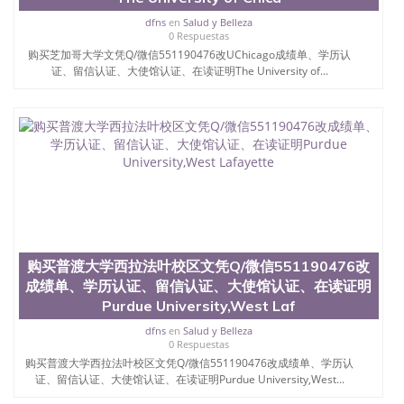
真实网上可查的证明材料 1、教育部学历学位认证，
dfns
en
Salud y Belleza
留服真实存档可查，存档。 2、留学回国人员证明
0 Respuestas
（使馆认证），使馆网站真实存档可查。 3、留信网
购买芝加哥大学文凭Q/微信551190476改UChicago成绩单、学历认
真实可查认证办理，存档可查，终身受用。 四、办理
证、留信认证、大使馆认证、在读证明The University of...
流程农业科学院、艺术与建筑学院、商学院、交流学
院、地球及物质科学院、教育学院、工程学院、健康
与人类发展学院、信息工程与科学学院、人文学院、
护理学院、科学学院等。学校的教育学院排名在全美
前十名，工学院排名在前十五名，且继续攀升中。纽
约大学为学生们提供本科、硕士及博士学位。学校的
专业课程包括：会计学、MBA、财务、教育、建筑工
程、经济、医学、护理、文学、音乐、生物学、统计
学、美术、电子工程、天文学、农业、环境污染控
制、历史、电气工程、生物工程、建筑设计、工商管
理、材料科学、机械工程、航天工程、土木工程、数
购买普渡大学西拉法叶校区文凭Q/微信551190476改
学、化学、英语、社会科学、心理学、戏剧、市场营
成绩单、学历认证、留信认证、大使馆认证、在读证明
销、机械工程、计算机科学、物理学、人工智能、商
Purdue University,West Laf
科、金融专业 1、客户提供相关材料，确定客户办理
信息，给出操作方案； 2、补充毕业证成绩单等相关
dfns
en
Salud y Belleza
材料； 3、留服注册申请账号，付定金； 4、预约递
0 Respuestas
交时间，公司人员陪同客户本人一起去留服递交材
购买普渡大学西拉法叶校区文凭Q/微信551190476改成绩单、学历认
料； 5、等待结果，完成结果书留服直接邮寄给客户
证、留信认证、大使馆认证、在读证明Purdue University,West...
6、客户确认收到结果，付余款。 我们对海外大学及