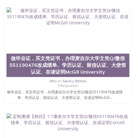
学院的毕业证成绩单所使用的材料，尺寸大小，防伪
结构（包括：水印，阴影底纹，钢印LOGO烫金烫
银，LOGO烫金烫银复合重叠。 文字图案浮雕，激光
镭射，紫外荧光，温感，复印防伪）都有原版本文凭
对照。质量得到了广大海外客户群体的认可，同时和
海外学校留学中介， 同时能做到与时俱进，及时掌握
各大院校的（毕业证，成绩单，资格证，学生卡，结
业证，录取通知书，在读证明等相关材料）的版本更
新信息， 能够在时间掌握的海外学历文凭的样版，尺
寸大小，纸张材质，防伪技术等等，并在时间收集到
做毕业证，买文凭证书，办理麦吉尔大学文凭Q/微信
原版实物，以求达到客户的需求。 我们的优势： 我
551190476改成绩单、学历认证、留信认证、大使馆
们在保证合理定价的同时，坚持较高性价比，通过品
认证、在读证明McGill University
质和效率不断优化，为您倾情诠释什么是高性价比。
咨询顾问：Sam q/微信:551190476 Q/微
dfns
en
Salud y Belleza
信:551190476办理毕业证成绩单、教育部认证,录取通
0 Respuestas
知书，雅思，留学回国证明.
做毕业证，买文凭证书，办理麦吉尔大学文凭Q/微信551190476改成绩
单、学历认证、留信认证、大使馆认证、在读证明McGill...
公司专业制作、办理、仿制、成绩单文凭、改成绩、
教育部学历学位认证、毕业证、成绩单、文凭、学历
文凭、假文凭假毕业证假学历书制作、假制作、办
理、仿制学位证书、毕业证文凭、文凭毕业证、毕业
证认证、留服认证、使馆认证、使馆证明、使馆留学
回国人员证明、留学生认证、学历认证、文凭认证学
位认证、留学生学历认证、留学生学位认证、英国文