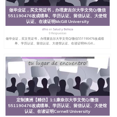
买澳洲大学毕业证成绩单假文凭学历
offieUniversityofSouthernQueensland 澳洲读书未毕
做毕业证，买文凭证书，办理麦吉尔大学文凭Q/微信
业找人做文凭学位qq微信551190476澳洲读CQU中央
551190476改成绩单、学历认证、留信认证、大使馆
昆士兰大学学历成绩单购买学位证书/澳洲读本科硕
士做文凭/购买澳洲大学毕业证成绩单假文凭学历英
认证、在读证明McGill University
国边山大学假文凭在线制作QQ/薇信551190476快速
dfns
en
Salud y Belleza
办理英国大学毕业证Edge Hill University【学历认证，
0 Respuestas
留信认证，WSE认证】具（可查）代办录取通知书、
做毕业证，买文凭证书，办理麦吉尔大学文凭Q/微信551190476改成绩
Offer、在读证明、雅思托福成绩单、办理国外学历证
单、学历认证、留信认证、大使馆认证、在读证明McGill...
书
定制澳洲【精仿】1:1康奈尔大学文凭Q/微信
551190476改成绩单、学历认证、留信认证、大使馆
认证、在读证明Cornell University