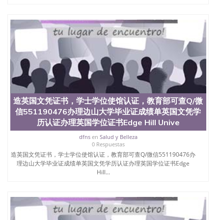
西地区的公立大学之一。位于圣何塞市San Jose中
心，占地154公顷。它是一所位于加利福尼亚州的著
名综合性公立大学，它以极高的就业率，全美名列前
茅的毕业薪资，浓厚的多元化学术氛围，杰出的本科
教育质量，被《福克斯》杂志评选为全美50强公立综
合性大学，每年有来自世界各地的成百上千的海外学
生前往求学。 至今，这是一所在世界上享有学术地
位、声誉、实习机会和影响力的高等教育机构，并获
誉为美国本科教育质量的核心代表。其计算机系与会
计系更是在当今美国大学教学排名中表现优异。其毕
业生大多可以在其所处地域的世界硅谷中心得到工作
造英国文凭证书，学士学位使馆认证，教育部可查Q/微
机会。许多硅谷公司甚至在学生大三和大四的学期提
信551190476办理边山大学毕业证成绩单英国文凭学
供许多相应科系的实习机会。无论是加州大学系统
历认证办理英国学位证书Edge Hill Unive
(UC)，还是加州州立大学系统(CSU), 圣何塞州立大学
都占据着加州所有大学中的地理位置。 圣何塞州立大
dfns
en
Salud y Belleza
学座落于硅谷(Silicon Valley), 于附近的旧金山-圣何塞
0 Respuestas
地区为全美的重要科技中心。约有学生三万人，超过
造英国文凭证书，学士学位使馆认证，教育部可查Q/微信551190476办
134种学士学科和65个硕士学科，并有来自世界60余
理边山大学毕业证成绩单英国文凭学历认证办理英国学位证书Edge
国的学生来此就读。其有名的科系如计算机科学，电
Hill...
子工程学，工商管理学，艺术设计，和航空学等，深
受性肯定及好评；而各种大学部和研究所的商学课程
也吸引了众多不同国家的专业人士前来研究与学习。
二、办理流程： 1、收集客户办理信息； 2、客户付
定金下单； 3、公司确认到账转制作点做电子图；