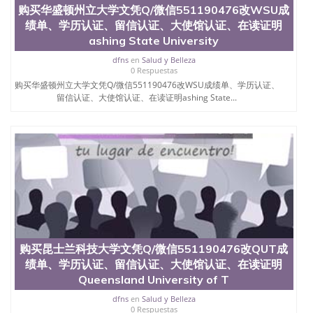
交时间，公司人员陪同客户本人一起去留服递交材
购买华盛顿州立大学文凭Q/微信551190476改WSU成
料； 5、等待结果，完成结果书留服直接邮寄给客户
绩单、学历认证、留信认证、大使馆认证、在读证明
6、客户确认收到结果，付余款。 我们对海外大学及
ashing State University
学院的毕业证成绩单所使用的材料，尺寸大小，防伪
结构（包括：水印，阴影底纹，钢印LOGO烫金烫
dfns
en
Salud y Belleza
银，LOGO烫金烫银复合重叠。 文字图案浮雕，激光
0 Respuestas
镭射，紫外荧光，温感，复印防伪）都有原版本文凭
购买华盛顿州立大学文凭Q/微信551190476改WSU成绩单、学历认证、
对照。质量得到了广大海外客户群体的认可，同时和
留信认证、大使馆认证、在读证明ashing State...
海外学校留学中介， 同时能做到与时俱进，及时掌握
各大院校的（毕业证，成绩单，资格证，学生卡，结
业证，录取通知书，在读证明等相关材料）的版本更
新信息， 能够在时间掌握的海外学历文凭的样版，尺
寸大小，纸张材质，防伪技术等等，并在时间收集到
原版实物，以求达到客户的需求。 我们的优势： 我
们在保证合理定价的同时，坚持较高性价比，通过品
质和效率不断优化，为您倾情诠释什么是高性价比。
咨询顾问：Sam q/微信:551190476 Q/微
信:551190476办理毕业证成绩单、教育部认证,录取通
知书，雅思，留学回国证明.
购买昆士兰科技大学文凭Q/微信551190476改QUT成
绩单、学历认证、留信认证、大使馆认证、在读证明
公司专业制作、办理、仿制、成绩单文凭、改成绩、
教育部学历学位认证、毕业证、成绩单、文凭、学历
Queensland University of T
文凭、假文凭假毕业证假学历书制作、假制作、办
dfns
en
Salud y Belleza
理、仿制学位证书、毕业证文凭、文凭毕业证、毕业
0 Respuestas