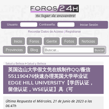
Usuario:
Contraseña:
Recordar Datos de Acceso
|
Registrarse
Inicio
Foros
Gente
Fotos
Noticias
Provincias
Blog
Salud y Belleza
>
Salud y Belleza
英国边山大学假文凭在线制作QQ/薇信
551190476快速办理英国大学毕业证
EDGE HILL UNIVERSITY【学历认证，
留信认证，WSE认证】具（可
Última Respuesta el Miércoles, 21 de Junio de 2023 a las
06:47h