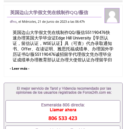
英国边山大学假文凭在线制作QQ/薇信
551190476快速办理英国大学毕业证Edge
, el Miércoles, 21 de Junio de 2023 a las 06:47h
dfns
Hill University【学历认证，留信认证，
英国边山大学假文凭在线制作QQ/薇信551190476快
WSE认证】具（可
速办理英国大学毕业证Edge Hill University【学历认
证，留信认证，WSE认证】具（可查）代办录取通知
书、Offer、在读证明、雅思托福成绩单、办理国外学
历证书Q/薇551190476诚招留学代理假文凭办理毕业
证成绩单办理教育部认证办理大使馆认证办理留学归
国证明办理留信网认证办理留服认证办理学历认证办
- Leer más -
理学生卡办理录取通知书办理学位证书办理美国文凭
办理澳洲文凭办理英国文凭办理加拿大文凭办理德国
文凭 一、快速办理材料： 1、毕业证+成绩单+留学回
国人员证明+教育部认证,录取通知书，雅思。（全套
留学回国必备证明材料，给父母及亲朋好友一份完美
交代）； 2、雅思、托福，OFFER，在读证明，学生
卡等留学相关材料（申请学校、转学，甚至是申请工
签都可以用到）。 注：上述材料，随时都可以安排办
理，毕业证成绩单，学校，专业，学位，毕业时间都
806 533 423
可以根据客户要求安排。 国内找工作假的毕业证可以
用吗551190476假的毕业证成绩单可以办学历认证吗