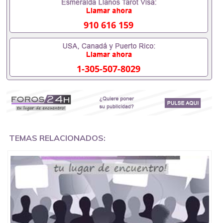
551190476要定居国外需要办理什么材料551190476
入职事业单位/国企假的毕业证会查吗551190476入职
国企/事业单位需要些什么材料551190476办理假毕业
910 616 159
证在国内能用吗, 挂科拿不到毕业证怎么办, 毕业证丢
了怎么办, 没有正常毕业怎么办理毕业证,没毕业可以
办学历认证吗,您是否因为中途辍学、挂科而没有正常
毕业551190476您是否因为递交材料不齐而被拒之门
1-305-507-8029
外551190476您是否因没正常毕业而导致回国得不到
教育部认证在校挂科了不想读了,成绩不理想毕不了业
怎么办551190476找工作没有文凭怎么办,怎么办理本
科/研究生文凭551190476如何办理本科/硕士毕业证
551190476网上买文凭可靠吗551190476哪里可以买
国外文凭551190476国外本科毕业证怎么办理
551190476国外大学文凭可以打工作吗551190476怎
么办理 外假毕业证551190476哪里可以制作美国毕业
TEMAS RELACIONADOS:
证551190476哪里可以办理澳洲毕业证551190476留
学生在哪里可以买假毕业证551190476哪里可以办理
加拿大毕业证551190476申请学校办理假的毕业证成
绩单可以吗551190476哪里可以办理水印成绩单
551190476哪里可以修改成绩单GPA分数551190476
假毕业证能查出来吗551190476假文凭网上能查到吗
551190476 如何拿到国外毕业证QQ微信551190476办
假大学毕业证QQ微信551190476国外毕业证去哪认证
QQ微信551190476找毕业证封皮QQ微信551190476国