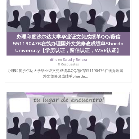
4、电子图做好发给客户确认； 5、电子图确认好转成
品部做成品； 6、成品做好拍照或者视频确认再付余
款； 7、快递给客户（国内顺丰，国外DHL）。 三、
真实网上可查的证明材料 1、教育部学历学位认证，
留服真实存档可查，存档。 2、留学回国人员证明
（使馆认证），使馆网站真实存档可查。 3、留信网
办理印度沙尔达大学毕业证文凭成绩单QQ/薇信
真实可查认证办理，存档可查，终身受用。 四、办理
551190476在线办理国外文凭修改成绩单Sharda
流程农业科学院、艺术与建筑学院、商学院、交流学
University【学历认证，留信认证，WSE认证】
院、地球及物质科学院、教育学院、工程学院、健康
与人类发展学院、信息工程与科学学院、人文学院、
dfns
en
Salud y Belleza
护理学院、科学学院等。学校的教育学院排名在全美
0 Respuestas
前十名，工学院排名在前十五名，且继续攀升中。纽
办理印度沙尔达大学毕业证文凭成绩单QQ/薇信551190476在线办理国
约大学为学生们提供本科、硕士及博士学位。学校的
外文凭修改成绩单Sharda...
专业课程包括：会计学、MBA、财务、教育、建筑工
程、经济、医学、护理、文学、音乐、生物学、统计
学、美术、电子工程、天文学、农业、环境污染控
制、历史、电气工程、生物工程、建筑设计、工商管
理、材料科学、机械工程、航天工程、土木工程、数
学、化学、英语、社会科学、心理学、戏剧、市场营
销、机械工程、计算机科学、物理学、人工智能、商
科、金融专业 1、客户提供相关材料，确定客户办理
信息，给出操作方案； 2、补充毕业证成绩单等相关
材料； 3、留服注册申请账号，付定金； 4、预约递