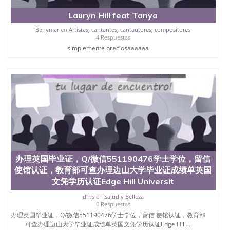
外毕业证外壳定制QQ微信551190476快速代办国外毕
Lauryn Hill feat Tanya
业证QQ微信551190476快速拿到国外文凭QQ微信
551190476国外留学文凭认证QQ微信551190476国外
Benymar
en
Artistas, cantantes, cantautores, compositores
文凭回国认证QQ微信551190476泰国文凭办理QQ微
4 Respuestas
信551190476法国留学回国证明QQ微信551190476 国
simplemente preciosaaaaaa
外烫金照片QQ微信551190476外国文凭在中国有用吗
QQ微信551190476德国留学回国证明QQ微信
551190476爱尔兰留学回国证明QQ微信551190476国
外硕士文凭办理QQ微信551190476 网上买文凭可靠
吗QQ微信551190476买国外文凭质量QQ微信
551190476国外本科毕业证怎么办理QQ微信
551190476国外大学文凭真制作QQ微信551190476办
国外文凭可找工作QQ微信551190476国外大学有毕业
证QQ微信551190476办理国外毕业证价格QQ微信
551190476国外编号查询QQ微信551190476办理国外
文凭要交定金吗QQ微信551190476办国外可查文凭
办理英国毕业证，Q/微信551190476学士学位，留信
QQ微信551190476网上购买真文凭可信吗QQ微信
使馆认证，教育部可查办理边山大学毕业证成绩单英国
551190476学士学位证书查询机构QQ微信551190476
文凭学历认证Edge Hill Universit
国外资格证书办理QQ微信551190476如何办理学历认
证QQ微信551190476海外文凭认证办理QQ微信
dfns
en
Salud y Belleza
551190476 圣何塞州立大学（San Jose State
0 Respuestas
University, 又译为“圣荷西州立大学”）成立于1857
办理英国毕业证，Q/微信551190476学士学位，留信 使馆认证，教育部
年，简称SJSU，是加州历史悠久的大学之一，也是美
可查办理边山大学毕业证成绩单英国文凭学历认证Edge Hill...