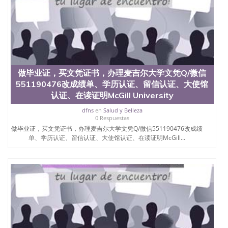
真实网上可查的证明材料 1、教育部学历学位认证，
留服真实存档可查，存档。 2、留学回国人员证明
（使馆认证），使馆网站真实存档可查。 3、留信网
真实可查认证办理，存档可查，终身受用。 四、办理
流程农业科学院、艺术与建筑学院、商学院、交流学
院、地球及物质科学院、教育学院、工程学院、健康
与人类发展学院、信息工程与科学学院、人文学院、
做毕业证，买文凭证书，办理麦吉尔大学文凭Q/微信
护理学院、科学学院等。学校的教育学院排名在全美
前十名，工学院排名在前十五名，且继续攀升中。纽
551190476改成绩单、学历认证、留信认证、大使馆
约大学为学生们提供本科、硕士及博士学位。学校的
认证、在读证明McGill University
专业课程包括：会计学、MBA、财务、教育、建筑工
dfns
en
Salud y Belleza
程、经济、医学、护理、文学、音乐、生物学、统计
0 Respuestas
学、美术、电子工程、天文学、农业、环境污染控
做毕业证，买文凭证书，办理麦吉尔大学文凭Q/微信551190476改成绩
制、历史、电气工程、生物工程、建筑设计、工商管
单、学历认证、留信认证、大使馆认证、在读证明McGill...
理、材料科学、机械工程、航天工程、土木工程、数
学、化学、英语、社会科学、心理学、戏剧、市场营
销、机械工程、计算机科学、物理学、人工智能、商
科、金融专业 1、客户提供相关材料，确定客户办理
信息，给出操作方案； 2、补充毕业证成绩单等相关
材料； 3、留服注册申请账号，付定金； 4、预约递
交时间，公司人员陪同客户本人一起去留服递交材
料； 5、等待结果，完成结果书留服直接邮寄给客户
6、客户确认收到结果，付余款。 我们对海外大学及
学院的毕业证成绩单所使用的材料，尺寸大小，防伪