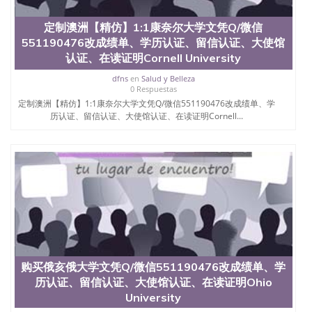
结构（包括：水印，阴影底纹，钢印LOGO烫金烫
银，LOGO烫金烫银复合重叠。 文字图案浮雕，激光
定制澳洲【精仿】1:1康奈尔大学文凭Q/微信
镭射，紫外荧光，温感，复印防伪）都有原版本文凭
551190476改成绩单、学历认证、留信认证、大使馆
对照。质量得到了广大海外客户群体的认可，同时和
认证、在读证明Cornell University
海外学校留学中介， 同时能做到与时俱进，及时掌握
各大院校的（毕业证，成绩单，资格证，学生卡，结
dfns
en
Salud y Belleza
0 Respuestas
业证，录取通知书，在读证明等相关材料）的版本更
定制澳洲【精仿】1:1康奈尔大学文凭Q/微信551190476改成绩单、学
新信息， 能够在时间掌握的海外学历文凭的样版，尺
历认证、留信认证、大使馆认证、在读证明Cornell...
寸大小，纸张材质，防伪技术等等，并在时间收集到
原版实物，以求达到客户的需求。 我们的优势： 我
们在保证合理定价的同时，坚持较高性价比，通过品
质和效率不断优化，为您倾情诠释什么是高性价比。
咨询顾问：Sam q/微信:551190476 Q/微
信:551190476办理毕业证成绩单、教育部认证,录取通
知书，雅思，留学回国证明.
公司专业制作、办理、仿制、成绩单文凭、改成绩、
教育部学历学位认证、毕业证、成绩单、文凭、学历
文凭、假文凭假毕业证假学历书制作、假制作、办
理、仿制学位证书、毕业证文凭、文凭毕业证、毕业
购买俄亥俄大学文凭Q/微信551190476改成绩单、学
证认证、留服认证、使馆认证、使馆证明、使馆留学
历认证、留信认证、大使馆认证、在读证明Ohio
回国人员证明、留学生认证、学历认证、文凭认证学
University
位认证、留学生学历认证、留学生学位认证、英国文