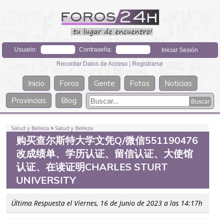
Usuario:
Contraseña:
Recordar Datos de Acceso
|
Registrarse
Inicio
Foros
Gente
Fotos
Noticias
Provincias
Blog
Salud y Belleza
>
Salud y Belleza
购买查尔斯特大学文凭Q/微信551190476
改成绩单、学历认证、留信认证、大使馆
认证、在读证明CHARLES STURT
UNIVERSITY
Última Respuesta el Viernes, 16 de Junio de 2023 a las 14:17h