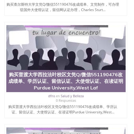
茅的毕业薪资，浓厚的多元化学术氛围，杰出的本科
购买查尔斯特大学文凭Q/微信551190476改成绩单、文凭制作，可办理
教育质量，被《福克斯》杂志评选为全美50强公立综
驻国外大使馆认证，留信网认证办理，Charles Sturt...
合性大学，每年有来自世界各地的成百上千的海外学
生前往求学。 至今，这是一所在世界上享有学术地
位、声誉、实习机会和影响力的高等教育机构，并获
誉为美国本科教育质量的核心代表。其计算机系与会
计系更是在当今美国大学教学排名中表现优异。其毕
业生大多可以在其所处地域的世界硅谷中心得到工作
机会。许多硅谷公司甚至在学生大三和大四的学期提
供许多相应科系的实习机会。无论是加州大学系统
(UC)，还是加州州立大学系统(CSU), 圣何塞州立大学
都占据着加州所有大学中的地理位置。 圣何塞州立大
学座落于硅谷(Silicon Valley), 于附近的旧金山-圣何塞
购买普渡大学西拉法叶校区文凭Q/微信551190476改
地区为全美的重要科技中心。约有学生三万人，超过
134种学士学科和65个硕士学科，并有来自世界60余
成绩单、学历认证、留信认证、大使馆认证、在读证明
国的学生来此就读。其有名的科系如计算机科学，电
Purdue University,West Laf
子工程学，工商管理学，艺术设计，和航空学等，深
dfns
en
Salud y Belleza
受性肯定及好评；而各种大学部和研究所的商学课程
0 Respuestas
也吸引了众多不同国家的专业人士前来研究与学习。
购买普渡大学西拉法叶校区文凭Q/微信551190476改成绩单、学历认
二、办理流程： 1、收集客户办理信息； 2、客户付
证、留信认证、大使馆认证、在读证明Purdue University,West...
定金下单； 3、公司确认到账转制作点做电子图；
4、电子图做好发给客户确认； 5、电子图确认好转成
品部做成品； 6、成品做好拍照或者视频确认再付余
款； 7、快递给客户（国内顺丰，国外DHL）。 三、