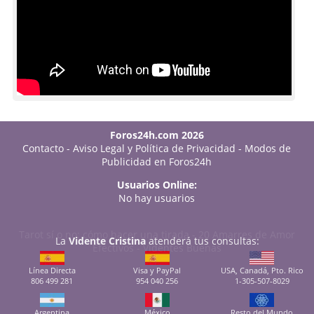
Foros24h.com 2026
Contacto
-
Aviso Legal y Política de Privacidad
-
Modos de
Publicidad en Foros24h
Usuarios Online:
No hay usuarios
Tarot sí o no: cómo hacer una tirada
-
20 Amarres de Amor
La
Vidente Cristina
atenderá tus consultas:
Efectivos
-
Videntes Buenas
Línea Directa
Visa y PayPal
USA, Canadá, Pto. Rico
806 499 281
954 040 256
1-305-507-8029
Argentina
México
Resto del Mundo