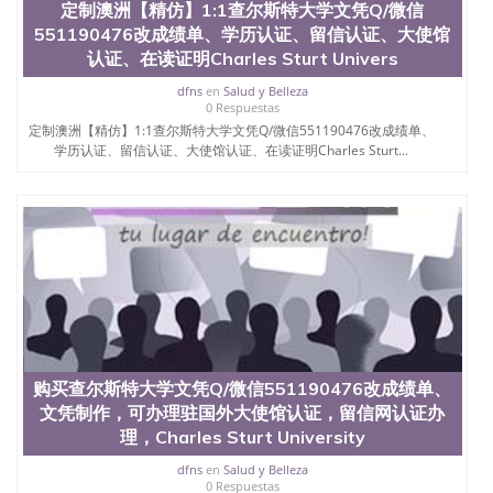
定制澳洲【精仿】1:1查尔斯特大学文凭Q/微信
QQ微信551190476国外文凭回国认证QQ微信
551190476改成绩单、学历认证、留信认证、大使馆
551190476泰国文凭办理QQ微信551190476法国留学
回国证明QQ微信551190476 国外烫金照片QQ微信
认证、在读证明Charles Sturt Univers
551190476外国文凭在中国有用吗QQ微信551190476
dfns
en
Salud y Belleza
德国留学回国证明QQ微信551190476爱尔兰留学回国
0 Respuestas
证明QQ微信551190476国外硕士文凭办理QQ微信
定制澳洲【精仿】1:1查尔斯特大学文凭Q/微信551190476改成绩单、
551190476 网上买文凭可靠吗QQ微信551190476买国
学历认证、留信认证、大使馆认证、在读证明Charles Sturt...
外文凭质量QQ微信551190476国外本科毕业证怎么办
理QQ微信551190476国外大学文凭真制作QQ微信
551190476办国外文凭可找工作QQ微信551190476国
外大学有毕业证QQ微信551190476办理国外毕业证价
格QQ微信551190476国外编号查询QQ微信551190476
办理国外文凭要交定金吗QQ微信551190476办国外可
查文凭QQ微信551190476网上购买真文凭可信吗QQ
微信551190476学士学位证书查询机构QQ微信
551190476 国外资格证书办理QQ微信551190476如何
办理学历认证QQ微信551190476海外文凭认证办理
QQ微信551190476 圣何塞州立大学（San Jose State
购买查尔斯特大学文凭Q/微信551190476改成绩单、
University, 又译为“圣荷西州立大学”）成立于1857
文凭制作，可办理驻国外大使馆认证，留信网认证办
年，简称SJSU，是加州历史悠久的大学之一，也是美
西地区的公立大学之一。位于圣何塞市San Jose中
理，Charles Sturt University
心，占地154公顷。它是一所位于加利福尼亚州的著
dfns
en
Salud y Belleza
名综合性公立大学，它以极高的就业率，全美名列前
0 Respuestas