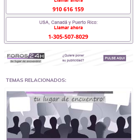
551190476办理假毕业证在国内能用吗, 挂科拿不到毕
业证怎么办, 毕业证丢了怎么办, 没有正常毕业怎么办
910 616 159
理毕业证,没毕业可以办学历认证吗,您是否因为中途
辍学、挂科而没有正常毕业551190476您是否因为递
交材料不齐而被拒之门外551190476您是否因没正常
毕业而导致回国得不到教育部认证在校挂科了不想读
1-305-507-8029
了,成绩不理想毕不了业怎么办551190476找工作没有
文凭怎么办,怎么办理本科/研究生文凭551190476如
何办理本科/硕士毕业证551190476网上买文凭可靠吗
551190476哪里可以买国外文凭551190476国外本科
毕业证怎么办理551190476国外大学文凭可以打工作
吗551190476怎么办理 外假毕业证551190476哪里可
以制作美国毕业证551190476哪里可以办理澳洲毕业
证551190476留学生在哪里可以买假毕业证
TEMAS RELACIONADOS:
551190476哪里可以办理加拿大毕业证551190476申
请学校办理假的毕业证成绩单可以吗551190476哪里
可以办理水印成绩单551190476哪里可以修改成绩单
GPA分数551190476假毕业证能查出来吗551190476
假文凭网上能查到吗551190476 如何拿到国外毕业证
QQ微信551190476办假大学毕业证QQ微信551190476
国外毕业证去哪认证QQ微信551190476找毕业证封皮
QQ微信551190476国外毕业证外壳定制QQ微信
551190476快速代办国外毕业证QQ微信551190476快
速拿到国外文凭QQ微信551190476国外留学文凭认证