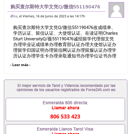
购买查尔斯特大学文凭Q/微信551190476
改成绩单、学历认证、留信认证、大使馆认
, el Viernes, 16 de Junio de 2023 a las 14:17h
dfns
证、在读证明Charles Sturt University
购买查尔斯特大学文凭Q/微信551190476改成绩单、
学历认证、留信认证、大使馆认证、在读证明Charles
Sturt UniversityQ/薇551190476诚招留学代理假文凭
办理毕业证成绩单办理教育部认证办理大使馆认证办
理留学归国证明办理留信网认证办理留服认证办理学
历认证办理学生卡办理录取通知书办理学位证书办理
美国文凭办理澳洲文凭办理英国文凭办理加拿大文凭
- Leer más -
办理德国文凭 一、快速办理材料： 1、毕业证+成绩
单+留学回国人员证明+教育部认证,录取通知书，雅
思。（全套留学回国必备证明材料，给父母及亲朋好
友一份完美交代）； 2、雅思、托福，OFFER，在读
证明，学生卡等留学相关材料（申请学校、转学，甚
至是申请工签都可以用到）。 注：上述材料，随时都
可以安排办理，毕业证成绩单，学校，专业，学位，
毕业时间都可以根据客户要求安排。 国内找工作假的
毕业证可以用吗551190476假的毕业证成绩单可以办
806 533 423
学历认证吗551190476要定居国外需要办理什么材料
551190476入职事业单位/国企假的毕业证会查吗
551190476入职国企/事业单位需要些什么材料