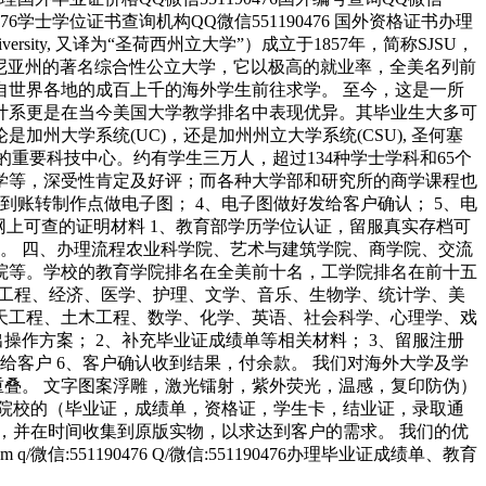
0476学士学位证书查询机构QQ微信551190476 国外资格证书办理
niversity, 又译为“圣荷西州立大学”）成立于1857年，简称SJSU，
利福尼亚州的著名综合性公立大学，它以极高的就业率，全美名列前
自世界各地的成百上千的海外学生前往求学。 至今，这是一所
计系更是在当今美国大学教学排名中表现优异。其毕业生大多可
大学系统(UC)，还是加州州立大学系统(CSU), 圣何塞
为全美的重要科技中心。约有学生三万人，超过134种学士学科和65个
学等，深受性肯定及好评；而各种大学部和研究所的商学课程也
到账转制作点做电子图； 4、电子图做好发给客户确认； 5、电
网上可查的证明材料 1、教育部学历学位认证，留服真实存档可
用。 四、办理流程农业科学院、艺术与建筑学院、商学院、交流
院等。学校的教育学院排名在全美前十名，工学院排名在前十五
筑工程、经济、医学、护理、文学、音乐、生物学、统计学、美
天工程、土木工程、数学、化学、英语、社会科学、心理学、戏
作方案； 2、补充毕业证成绩单等相关材料； 3、留服注册
给客户 6、客户确认收到结果，付余款。 我们对海外大学及学
重叠。 文字图案浮雕，激光镭射，紫外荧光，温感，复印防伪）
院校的（毕业证，成绩单，资格证，学生卡，结业证，录取通
，并在时间收集到原版实物，以求达到客户的需求。 我们的优
51190476 Q/微信:551190476办理毕业证成绩单、教育