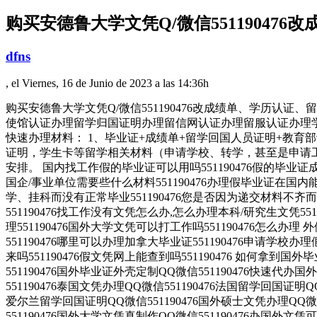
购买安德鲁大学文凭Q/微信551190476改
dfns
, el Viernes, 16 de Junio de 2023 a las 14:36h
购买安德鲁大学文凭Q/微信551190476改成绩单、学历认证、留信
使馆认证办理留学归国证明办理留信网认证办理留服认证办理
快速办理材料： 1、毕业证+成绩单+留学回国人员证明+教育
证明，学生卡等留学相关材料（申请学校、转学，甚至是申请
安排。 国内找工作假的毕业证可以用吗551190476假的毕业证成绩
国企/事业单位需要些什么材料551190476办理假毕业证在国
学、挂科而没有正常毕业551190476您是否因为递交材料不
551190476找工作没有文凭怎么办,怎么办理本科/研究生文凭551
理551190476国外大学文凭可以打工作吗551190476怎么办理
551190476哪里可以办理加拿大毕业证551190476申请学校办
来吗551190476假文凭网上能查到吗551190476 如何拿到国外
551190476国外毕业证外壳定制QQ微信551190476快速代办
551190476泰国文凭办理QQ微信551190476法国留学回国证明Q
爱尔兰留学回国证明QQ微信551190476国外硕士文凭办理QQ微信
551190476国外大学文凭真制作QQ微信551190476办国外文