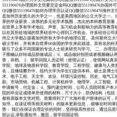
551190476办理国外文凭要交定金吗QQ微信551190476办国
QQ微信551190476如何办理学历认证QQ微信551190476海外文凭认
是加州历史悠久的大学之一，也是美西地区的公立大学之一。位于
茅的毕业薪资，浓厚的多元化学术氛围，杰出的本科教育质量，
在世界上享有学术地位、声誉、实习机会和影响力的高等教育
以在其所处地域的世界硅谷中心得到工作机会。许多硅谷公司甚至
州立大学都占据着加州所有大学中的地理位置。 圣何塞州立大学座落于
硕士学科，并有来自世界60余国的学生来此就读。其有名的
吸引了众多不同国家的专业人士前来研究与学习。 二、办理流程
子图确认好转成品部做成品； 6、成品做好拍照或者视频确认再
查，存档。 2、留学回国人员证明（使馆认证），使馆网站真
学院、地球及物质科学院、教育学院、工程学院、健康与人类
名，且继续攀升中。纽约大学为学生们提供本科、硕士及博士
术、电子工程、天文学、农业、环境污染控制、历史、电气工
剧、市场营销、机械工程、计算机科学、物理学、人工智能、商
申请账号，付定金； 4、预约递交时间，公司人员陪同客户本人
院的毕业证成绩单所使用的材料，尺寸大小，防伪结构（包括：
都有原版本文凭对照。质量得到了广大海外客户群体的认可，
知书，在读证明等相关材料）的版本更新信息， 能够在时间掌
势： 我们在保证合理定价的同时，坚持较高性价比，通过品质和效率不断
部认证,录取通知书，雅思，留学回国证明.