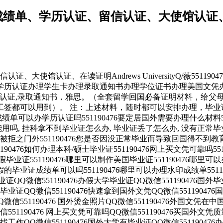
成绩单、学历认证、留信认证、大使馆认证、在读证明A
认证、大使馆认证、在读证明Andrews UniversityQ/薇5
学历认证办理学生卡办理录取通知书办理学位证书办理美国文凭办
部认证,录取通知书，雅思。（全套留学回国必备证明材料，给父母
工签都可以用到）。 注：上述材料，随时都可以安排办理，毕业
单可以办学历认证吗551190476要定居国外需要办理什么材料551
内能用吗, 挂科拿不到毕业证怎么办, 毕业证丢了怎么办, 没有正
齐而被拒之门外551190476您是否因没正常毕业而导致回国得不
190476如何办理本科/硕士毕业证551190476网上买文凭可靠吗55
 外假毕业证551190476哪里可以制作美国毕业证551190476哪
理假的毕业证成绩单可以吗551190476哪里可以办理水印成绩单5511
毕业证QQ微信551190476办假大学毕业证QQ微信551190476国
国外毕业证QQ微信551190476快速拿到国外文凭QQ微信5511904
Q微信551190476 国外烫金照片QQ微信551190476外国文凭在中
551190476 网上买文凭可靠吗QQ微信551190476买国外文凭
凭可找工作QQ微信551190476国外大学有毕业证QQ微信5511904