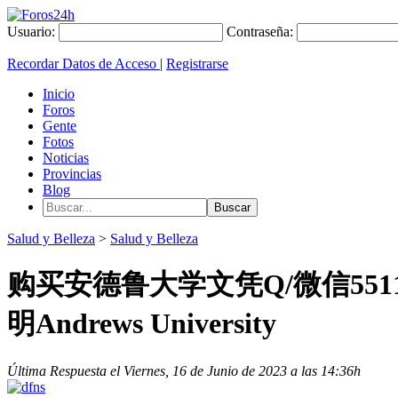
Usuario:
Contraseña:
Recordar Datos de Acceso
|
Registrarse
Inicio
Foros
Gente
Fotos
Noticias
Provincias
Blog
Salud y Belleza
>
Salud y Belleza
购买安德鲁大学文凭Q/微信55
明Andrews University
Última Respuesta el Viernes, 16 de Junio de 2023 a las 14:36h