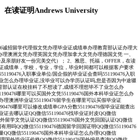
ndrews University
51190476诚招留学代理假文凭办理毕业证成绩单办理教育部认证办理大
理澳洲文凭办理英国文凭办理加拿大文凭办理德国文凭 一、
及亲朋好友一份完美交代）； 2、雅思、托福，OFFER，在读
证成绩单，学校，专业，学位，毕业时间都可以根据客户要求
190476入职事业单位/国企假的毕业证会查吗551190476入职
常毕业怎么办理毕业证,没毕业可以办学历认证吗,您是否因为中途辍
到教育部认证在校挂科了不想读了,成绩不理想毕不了业怎么办
1190476哪里可以买国外文凭551190476国外本科毕业证怎么办
里可以办理澳洲毕业证551190476留学生在哪里可以买假毕业证
90476哪里可以修改成绩单GPA分数551190476假毕业证能查出
外毕业证去哪认证QQ微信551190476找毕业证封皮QQ微信
76国外留学文凭认证QQ微信551190476国外文凭回国认证QQ微信
国有用吗QQ微信551190476德国留学回国证明QQ微信551190476
质量QQ微信551190476国外本科毕业证怎么办理QQ微信
76办理国外毕业证价格QQ微信551190476国外编号查询QQ微信