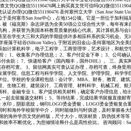
外可查文凭QQ微信551190476网上购买真文凭可信吗QQ微信55119
证办理QQ微信551190476 圣何塞州立大学（San Jose State U
圣何塞市San Jose中心，占地154公顷。它是一所位于加
被《福克斯》杂志评选为全美50强公立综合性大学，每年有来
机构，并获誉为美国本科教育质量的核心代表。其计算机系与会
在学生大三和大四的学期提供许多相应科系的实习机会。无论是加州
硅谷(Silicon Valley), 于附近的旧金山-圣何塞地区
科系如计算机科学，电子工程学，工商管理学，艺术设计，和航空
： 1、收集客户办理信息； 2、客户付定金下单； 3、公司确认
付余款； 7、快递给客户（国内顺丰，国外DHL）。 三、真实
实存档可查。 3、留信网真实可查认证办理，存档可查，终身受
发展学院、信息工程与科学学院、人文学院、护理学院、科学学
学位。学校的专业课程包括：会计学、MBA、财务、教育、建
程、生物工程、建筑设计、工商管理、材料科学、机械工程、航
科、金融专业 1、客户提供相关材料，确定客户办理信息，给出操
一起去留服递交材料； 5、等待结果，完成结果书留服直接邮寄
水印，阴影底纹，钢印LOGO烫金烫银，LOGO烫金烫银复合
同时和海外学校留学中介， 同时能做到与时俱进，及时掌握各大
握的海外学历文凭的样版，尺寸大小，纸张材质，防伪技术等等
优化，为您倾情诠释什么是高性价比。 咨询顾问：Sam q/微信:5