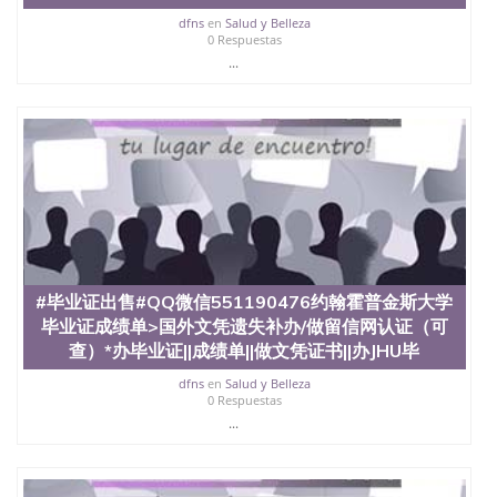
offieUniversityofSouthernQueensland 澳洲读书未毕
业找人做文凭学位qq微信551190476澳洲读CQU中央
dfns
en
Salud y Belleza
0 Respuestas
昆士兰大学学历成绩单购买学位证书/澳洲读本科硕
...
士做文凭/购买澳洲大学毕业证成绩单假文凭学历#毕
业证出售#QQ微信551190476布莱顿大学毕业证成绩
单>国外文凭遗失补办/做留信网认证（可查）*办毕
业证||成绩单||做文凭证书||办UBT毕业证成绩单学历
认证University of Brigh
#毕业证出售#QQ微信551190476约翰霍普金斯大学
毕业证成绩单>国外文凭遗失补办/做留信网认证（可
查）*办毕业证||成绩单||做文凭证书||办JHU毕
dfns
en
Salud y Belleza
0 Respuestas
...