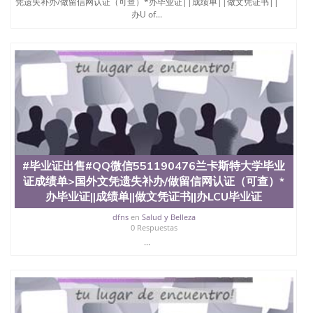
凭遗失补办/做留信网认证（可查）*办毕业证||成绩单||做文凭证书||
心，占地154公顷。它是一所位于加利福尼亚州的著
办U of...
名综合性公立大学，它以极高的就业率，全美名列前
茅的毕业薪资，浓厚的多元化学术氛围，杰出的本科
教育质量，被《福克斯》杂志评选为全美50强公立综
合性大学，每年有来自世界各地的成百上千的海外学
生前往求学。 至今，这是一所在世界上享有学术地
位、声誉、实习机会和影响力的高等教育机构，并获
誉为美国本科教育质量的核心代表。其计算机系与会
计系更是在当今美国大学教学排名中表现优异。其毕
业生大多可以在其所处地域的世界硅谷中心得到工作
机会。许多硅谷公司甚至在学生大三和大四的学期提
供许多相应科系的实习机会。无论是加州大学系统
(UC)，还是加州州立大学系统(CSU), 圣何塞州立大学
#毕业证出售#QQ微信551190476兰卡斯特大学毕业
都占据着加州所有大学中的地理位置。 圣何塞州立大
证成绩单>国外文凭遗失补办/做留信网认证（可查）*
学座落于硅谷(Silicon Valley), 于附近的旧金山-圣何塞
办毕业证||成绩单||做文凭证书||办LCU毕业证
地区为全美的重要科技中心。约有学生三万人，超过
134种学士学科和65个硕士学科，并有来自世界60余
dfns
en
Salud y Belleza
国的学生来此就读。其有名的科系如计算机科学，电
0 Respuestas
子工程学，工商管理学，艺术设计，和航空学等，深
...
受性肯定及好评；而各种大学部和研究所的商学课程
也吸引了众多不同国家的专业人士前来研究与学习。
二、办理流程： 1、收集客户办理信息； 2、客户付
定金下单； 3、公司确认到账转制作点做电子图；
4、电子图做好发给客户确认； 5、电子图确认好转成