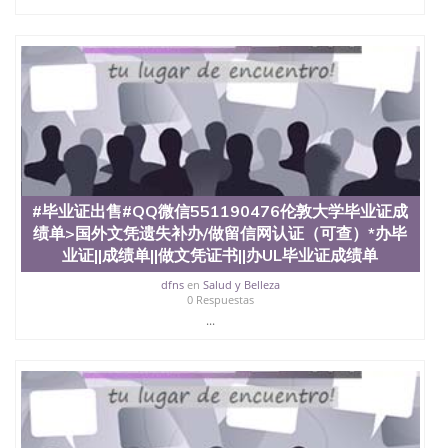
#毕业证出售#QQ微信551190476伦敦大学毕业证成
绩单>国外文凭遗失补办/做留信网认证（可查）*办毕
业证||成绩单||做文凭证书||办UL毕业证成绩单
dfns
en
Salud y Belleza
0 Respuestas
...