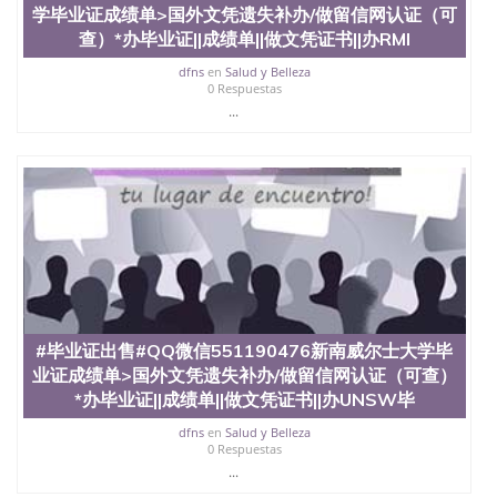
料； 5、等待结果，完成结果书留服直接邮寄给客户
学毕业证成绩单>国外文凭遗失补办/做留信网认证（可
6、客户确认收到结果，付余款。 我们对海外大学及
查）*办毕业证||成绩单||做文凭证书||办RMI
学院的毕业证成绩单所使用的材料，尺寸大小，防伪
结构（包括：水印，阴影底纹，钢印LOGO烫金烫
dfns
en
Salud y Belleza
银，LOGO烫金烫银复合重叠。 文字图案浮雕，激光
0 Respuestas
镭射，紫外荧光，温感，复印防伪）都有原版本文凭
...
对照。质量得到了广大海外客户群体的认可，同时和
海外学校留学中介， 同时能做到与时俱进，及时掌握
各大院校的（毕业证，成绩单，资格证，学生卡，结
业证，录取通知书，在读证明等相关材料）的版本更
新信息， 能够在时间掌握的海外学历文凭的样版，尺
寸大小，纸张材质，防伪技术等等，并在时间收集到
原版实物，以求达到客户的需求。 我们的优势： 我
们在保证合理定价的同时，坚持较高性价比，通过品
质和效率不断优化，为您倾情诠释什么是高性价比。
咨询顾问：Sam q/微信:551190476 Q/微
信:551190476办理毕业证成绩单、教育部认证,录取通
#毕业证出售#QQ微信551190476新南威尔士大学毕
知书，雅思，留学回国证明.
业证成绩单>国外文凭遗失补办/做留信网认证（可查）
公司专业制作、办理、仿制、成绩单文凭、改成绩、
*办毕业证||成绩单||做文凭证书||办UNSW毕
教育部学历学位认证、毕业证、成绩单、文凭、学历
dfns
en
Salud y Belleza
文凭、假文凭假毕业证假学历书制作、假制作、办
0 Respuestas
理、仿制学位证书、毕业证文凭、文凭毕业证、毕业
...
证认证、留服认证、使馆认证、使馆证明、使馆留学