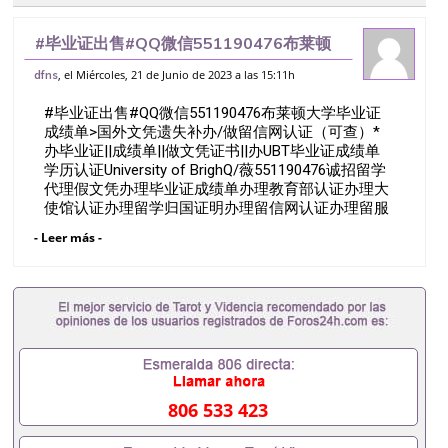
#毕业证出售#QQ微信551190476布莱顿
大学毕业证成绩单>国外文凭遗失补办/做留
, el Miércoles, 21 de Junio de 2023 a las 15:11h
dfns
信网认证（可查）*办毕业证||成绩单||做文
#毕业证出售#QQ微信551190476布莱顿大学毕业证
凭证书||办UBT毕业证成
成绩单>国外文凭遗失补办/做留信网认证（可查）*
办毕业证||成绩单||做文凭证书||办UBT毕业证成绩单
学历认证University of BrighQ/薇551190476诚招留学
代理假文凭办理毕业证成绩单办理教育部认证办理大
使馆认证办理留学归国证明办理留信网认证办理留服
认证办理学历认证办理学生卡办理录取通知书办理学
- Leer más -
位证书办理美国文凭办理澳洲文凭办理英国文凭办理
加拿大文凭办理德国文凭 一、快速办理材料： 1、毕
业证+成绩单+留学回国人员证明+教育部认证,录取通
知书，雅思。（全套留学回国必备证明材料，给父母
及亲朋好友一份完美交代）； 2、雅思、托福，
OFFER，在读证明，学生卡等留学相关材料（申请学
校、转学，甚至是申请工签都可以用到）。 注：上述
材料，随时都可以安排办理，毕业证成绩单，学校，
专业，学位，毕业时间都可以根据客户要求安排。 国
806 533 423
内找工作假的毕业证可以用吗551190476假的毕业证
成绩单可以办学历认证吗551190476要定居国外需要