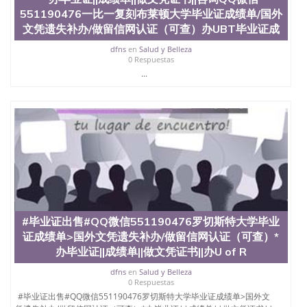
551190476快速代办国外毕业证QQ微信551190476快
551190476一比一复刻布莱顿大学毕业证成绩单/国外
速拿到国外文凭QQ微信551190476国外留学文凭认证
文凭遗失补办/做留信网认证（可查）办UBT毕业证成
QQ微信551190476国外文凭回国认证QQ微信
551190476泰国文凭办理QQ微信551190476法国留学
dfns
en
Salud y Belleza
0 Respuestas
回国证明QQ微信551190476 国外烫金照片QQ微信
...
551190476外国文凭在中国有用吗QQ微信551190476
德国留学回国证明QQ微信551190476爱尔兰留学回国
证明QQ微信551190476国外硕士文凭办理QQ微信
551190476 网上买文凭可靠吗QQ微信551190476买国
外文凭质量QQ微信551190476国外本科毕业证怎么办
理QQ微信551190476国外大学文凭真制作QQ微信
551190476办国外文凭可找工作QQ微信551190476国
外大学有毕业证QQ微信551190476办理国外毕业证价
格QQ微信551190476国外编号查询QQ微信551190476
办理国外文凭要交定金吗QQ微信551190476办国外可
查文凭QQ微信551190476网上购买真文凭可信吗QQ
微信551190476学士学位证书查询机构QQ微信
#毕业证出售#QQ微信551190476罗切斯特大学毕业
551190476 国外资格证书办理QQ微信551190476如何
证成绩单>国外文凭遗失补办/做留信网认证（可查）*
办理学历认证QQ微信551190476海外文凭认证办理
办毕业证||成绩单||做文凭证书||办U of R
QQ微信551190476 圣何塞州立大学（San Jose State
University, 又译为“圣荷西州立大学”）成立于1857
dfns
en
Salud y Belleza
0 Respuestas
年，简称SJSU，是加州历史悠久的大学之一，也是美
#毕业证出售#QQ微信551190476罗切斯特大学毕业证成绩单>国外文
西地区的公立大学之一。位于圣何塞市San Jose中