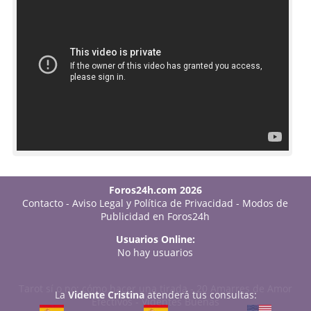
Foros24h.com 2026
Contacto
-
Aviso Legal y Política de Privacidad
-
Modos de
Publicidad en Foros24h
Usuarios Online:
No hay usuarios
Tarot sí o no: cómo hacer una tirada
-
20 Amarres de Amor
La
Vidente Cristina
atenderá tus consultas:
Efectivos
-
Videntes Buenas