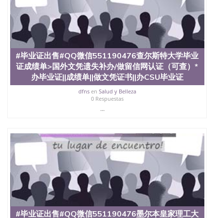
品部做成品； 6、成品做好拍照或者视频确认再付余
款； 7、快递给客户（国内顺丰，国外DHL）。 三、
真实网上可查的证明材料 1、教育部学历学位认证，
留服真实存档可查，存档。 2、留学回国人员证明
（使馆认证），使馆网站真实存档可查。 3、留信网
真实可查认证办理，存档可查，终身受用。 四、办理
#毕业证出售#QQ微信551190476查尔斯特大学毕业
流程农业科学院、艺术与建筑学院、商学院、交流学
证成绩单>国外文凭遗失补办/做留信网认证（可查）*
院、地球及物质科学院、教育学院、工程学院、健康
办毕业证||成绩单||做文凭证书||办CSU毕业证
与人类发展学院、信息工程与科学学院、人文学院、
护理学院、科学学院等。学校的教育学院排名在全美
dfns
en
Salud y Belleza
前十名，工学院排名在前十五名，且继续攀升中。纽
0 Respuestas
约大学为学生们提供本科、硕士及博士学位。学校的
...
专业课程包括：会计学、MBA、财务、教育、建筑工
程、经济、医学、护理、文学、音乐、生物学、统计
学、美术、电子工程、天文学、农业、环境污染控
制、历史、电气工程、生物工程、建筑设计、工商管
理、材料科学、机械工程、航天工程、土木工程、数
学、化学、英语、社会科学、心理学、戏剧、市场营
销、机械工程、计算机科学、物理学、人工智能、商
科、金融专业 1、客户提供相关材料，确定客户办理
信息，给出操作方案； 2、补充毕业证成绩单等相关
材料； 3、留服注册申请账号，付定金； 4、预约递
交时间，公司人员陪同客户本人一起去留服递交材
#毕业证出售#QQ微信551190476墨尔本皇家理工大