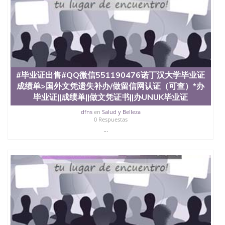
#毕业证出售#QQ微信551190476诺丁汉大学毕业证
成绩单>国外文凭遗失补办/做留信网认证（可查）*办
毕业证||成绩单||做文凭证书||办UNUK毕业证
dfns
en
Salud y Belleza
0 Respuestas
...