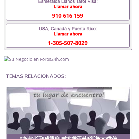
办理什么材料551190476入职事业单位/国企假的毕业
证会查吗551190476入职国企/事业单位需要些什么材
料551190476办理假毕业证在国内能用吗, 挂科拿不到
910 616 159
毕业证怎么办, 毕业证丢了怎么办, 没有正常毕业怎么
办理毕业证,没毕业可以办学历认证吗,您是否因为中
途辍学、挂科而没有正常毕业551190476您是否因为
递交材料不齐而被拒之门外551190476您是否因没正
1-305-507-8029
常毕业而导致回国得不到教育部认证在校挂科了不想
读了,成绩不理想毕不了业怎么办551190476找工作没
有文凭怎么办,怎么办理本科/研究生文凭551190476
如何办理本科/硕士毕业证551190476网上买文凭可靠
吗551190476哪里可以买国外文凭551190476国外本
科毕业证怎么办理551190476国外大学文凭可以打工
TEMAS RELACIONADOS:
作吗551190476怎么办理 外假毕业证551190476哪里
可以制作美国毕业证551190476哪里可以办理澳洲毕
业证551190476留学生在哪里可以买假毕业证
551190476哪里可以办理加拿大毕业证551190476申
请学校办理假的毕业证成绩单可以吗551190476哪里
可以办理水印成绩单551190476哪里可以修改成绩单
GPA分数551190476假毕业证能查出来吗551190476
假文凭网上能查到吗551190476 如何拿到国外毕业证
QQ微信551190476办假大学毕业证QQ微信551190476
国外毕业证去哪认证QQ微信551190476找毕业证封皮
QQ微信551190476国外毕业证外壳定制QQ微信
*办毕业证||成绩单||做文凭证书||咨询QQ微信