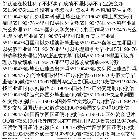
部认证在校挂科了不想读了,成绩不理想毕不了业怎么办
551190476找工作没有文凭怎么办,怎么办理本科/研究生文凭
551190476如何办理本科/硕士毕业证551190476网上买文凭可
靠吗551190476哪里可以买国外文凭551190476国外本科毕业证
怎么办理551190476国外大学文凭可以打工作吗551190476怎么
办理 外假毕业证551190476哪里可以制作美国毕业证
551190476哪里可以办理澳洲毕业证551190476留学生在哪里可
以买假毕业证551190476哪里可以办理加拿大毕业证551190476
申请学校办理假的毕业证成绩单可以吗551190476哪里可以办
理水印成绩单551190476哪里可以修改成绩单GPA分数
551190476假毕业证能查出来吗551190476假文凭网上能查到吗
551190476 如何拿到国外毕业证QQ微信551190476办假大学毕
业证QQ微信551190476国外毕业证去哪认证QQ微信551190476
找毕业证封皮QQ微信551190476国外毕业证外壳定制QQ微信
551190476快速代办国外毕业证QQ微信551190476快速拿到国
外文凭QQ微信551190476国外留学文凭认证QQ微信551190476
国外文凭回国认证QQ微信551190476泰国文凭办理QQ微信
551190476法国留学回国证明QQ微信551190476 国外烫金照片
QQ微信551190476外国文凭在中国有用吗QQ微信551190476德
国留学回国证明QQ微信551190476爱尔兰留学回国证明QQ微
信551190476国外硕士文凭办理QQ微信551190476 网上买文凭