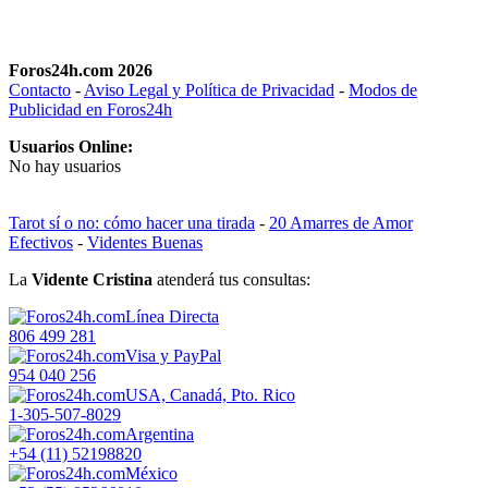
Foros24h.com 2026
Contacto
-
Aviso Legal y Política de Privacidad
-
Modos de
Publicidad en Foros24h
Usuarios Online:
No hay usuarios
Tarot sí o no: cómo hacer una tirada
-
20 Amarres de Amor
Efectivos
-
Videntes Buenas
La
Vidente Cristina
atenderá tus consultas:
Línea Directa
806 499 281
Visa y PayPal
954 040 256
USA, Canadá, Pto. Rico
1-305-507-8029
Argentina
+54 (11) 52198820
México