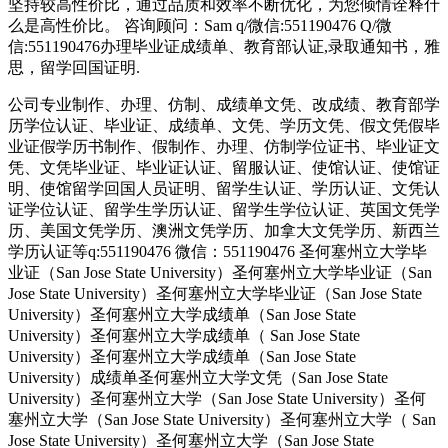
坚持较高性价比，通过品质和效率不断优化，为您倾情诠释什
么是高性价比。 咨询顾问：Sam q/微信:551190476 Q/微
信:551190476办理毕业证成绩单、教育部认证,录取通知书，雅
思，留学回国证明.
公司专业制作、办理、仿制、成绩单文凭、改成绩、教育部学
历学位认证、毕业证、成绩单、文凭、学历文凭、假文凭假毕
业证假学历书制作、假制作、办理、仿制学位证书、毕业证文
凭、文凭毕业证、毕业证认证、留服认证、使馆认证、使馆证
明、使馆留学回国人员证明、留学生认证、学历认证、文凭认
证学位认证、留学生学历认证、留学生学位认证、英国文凭学
历、美国文凭学历、澳洲文凭学历、加拿大文凭学历、新西兰
学历认证等q:551190476 微信：551190476 圣何塞州立大学毕
业证（San Jose State University）圣何塞州立大学毕业证（San
Jose State University）圣何塞州立大学毕业证（San Jose State
University）圣何塞州立大学成绩单（San Jose State
University）圣何塞州立大学成绩单（ San Jose State
University）圣何塞州立大学成绩单（San Jose State
University）成绩单圣何塞州立大学文凭（San Jose State
University）圣何塞州立大学（San Jose State University）圣何
塞州立大学（San Jose State University）圣何塞州立大学（ San
Jose State University）圣何塞州立大学（San Jose State