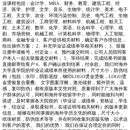
业课程包括：会计学、MBA、财务、教育、建筑工程、经
济、医学、护理、文学、音乐、生物学、统计学、美术、电子
工程、天文学、农业、环境污染控制、历史、电气工程、生物
工程、建筑设计、工商管理、材料科学、机械工程、航天工
程、土木工程、数学、化学、英语、社会科学、心理学、戏
剧、市场营销、机械工程、计算机科学、物理学、人工智能、
商科、金融专业 1、客户提供相关材料，确定客户办理信息，
给出操作方案； 2、补充毕业证成绩单等相关材料； 3、留服
注册申请账号，付定金； 4、预约递交时间，公司人员陪同客
户本人一起去留服递交材料； 5、等待结果，完成结果书留服
直接邮寄给客户 6、客户确认收到结果，付余款。 我们对海外
大学及学院的毕业证成绩单所使用的材料，尺寸大小，防伪结
构（包括：水印，阴影底纹，钢印LOGO烫金烫银，LOGO烫
金烫银复合重叠。 文字图案浮雕，激光镭射，紫外荧光，温
感，复印防伪）都有原版本文凭对照。质量得到了广大海外客
户群体的认可，同时和海外学校留学中介， 同时能做到与时
俱进，及时掌握各大院校的（毕业证，成绩单，资格证，学生
卡，结业证，录取通知书，在读证明等相关材料）的版本更新
信息， 能够在时间掌握的海外学历文凭的样版，尺寸大小，
纸张材质，防伪技术等等，并在时间收集到原版实物，以求达
到客户的需求。 我们的优势： 我们在保证合理定价的同时，