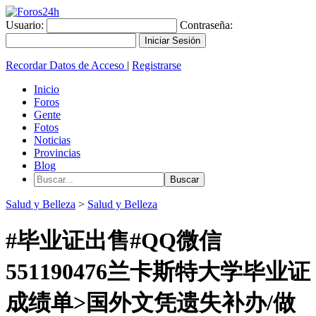
Usuario:
Contraseña:
Recordar Datos de Acceso
|
Registrarse
Inicio
Foros
Gente
Fotos
Noticias
Provincias
Blog
Salud y Belleza
>
Salud y Belleza
#毕业证出售#QQ微信
551190476兰卡斯特大学毕业证
成绩单>国外文凭遗失补办/做