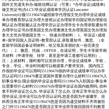
国外文凭遗失补办/做留信网认证（可查）*办毕业证||成绩单||
做文凭证书||办LCU毕业证成绩单学历认证Lancaster
UniversityQ/薇551190476诚招留学代理假文凭办理毕业证成绩
单办理教育部认证办理大使馆认证办理留学归国证明办理留信
网认证办理留服认证办理学历认证办理学生卡办理录取通知书
办理学位证书办理美国文凭办理澳洲文凭办理英国文凭办理加
拿大文凭办理德国文凭 一、快速办理材料： 1、毕业证+成绩
单+留学回国人员证明+教育部认证,录取通知书，雅思。（全
套留学回国必备证明材料，给父母及亲朋好友一份完美交
代）； 2、雅思、托福，OFFER，在读证明，学生卡等留学相
关材料（申请学校、转学，甚至是申请工签都可以用到）。
注：上述材料，随时都可以安排办理，毕业证成绩单，学校，
专业，学位，毕业时间都可以根据客户要求安排。 国内找工
作假的毕业证可以用吗551190476假的毕业证成绩单可以办学
历认证吗551190476要定居国外需要办理什么材料551190476入
职事业单位/国企假的毕业证会查吗551190476入职国企/事业单
位需要些什么材料551190476办理假毕业证在国内能用吗, 挂科
拿不到毕业证怎么办, 毕业证丢了怎么办, 没有正常毕业怎么办
理毕业证,没毕业可以办学历认证吗,您是否因为中途辍学、挂
科而没有正常毕业551190476您是否因为递交材料不齐而被拒
之门外551190476您是否因没正常毕业而导致回国得不到教育