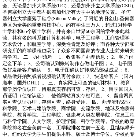
会。无论是加州大学系统(UC)，还是加州州立大学系统(CSU),
圣何塞州立大学都占据着加州所有大学中的地理位置。 圣何
塞州立大学座落于硅谷(Silicon Valley), 于附近的旧金山-圣何塞
地区为全美的重要科技中心。约有学生三万人，超过134种学
士学科和65个硕士学科，并有来自世界60余国的学生来此就
读。其有名的科系如计算机科学，电子工程学，工商管理学，
艺术设计，和航空学等，深受性肯定及好评；而各种大学部和
研究所的商学课程也吸引了众多不同国家的专业人士前来研究
与学习。 二、办理流程： 1、收集客户办理信息； 2、客户付
定金下单； 3、公司确认到账转制作点做电子图； 4、电子图
做好发给客户确认； 5、电子图确认好转成品部做成品； 6、
成品做好拍照或者视频确认再付余款； 7、快递给客户（国内
顺丰，国外DHL）。 三、真实网上可查的证明材料 1、教育
部学历学位认证，留服真实存档可查，存档。 2、留学回国人
员证明（使馆认证），使馆网站真实存档可查。 3、留信网真
实可查认证办理，存档可查，终身受用。 四、办理流程农业
科学院、艺术与建筑学院、商学院、交流学院、地球及物质科
学院、教育学院、工程学院、健康与人类发展学院、信息工程
与科学学院、人文学院、护理学院、科学学院等。学校的教育
学院排名在全美前十名，工学院排名在前十五名，且继续攀升
中。纽约大学为学生们提供本科、硕士及博士学位。学校的专