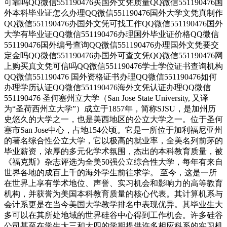
可靠吗QQ微信551190476买国外文凭质量QQ微信551190476国
外本科毕业证怎么办理QQ微信551190476国外大学文凭真制作
QQ微信551190476办国外文凭可找工作QQ微信551190476国外
大学有毕业证QQ微信551190476办理国外毕业证价格QQ微信
551190476国外编号查询QQ微信551190476办理国外文凭要交
定金吗QQ微信551190476办国外可查文凭QQ微信551190476网
上购买真文凭可信吗QQ微信551190476学士学位证书查询机构
QQ微信551190476 国外资格证书办理QQ微信551190476如何
办理学历认证QQ微信551190476海外文凭认证办理QQ微信
551190476 圣何塞州立大学（San Jose State University, 又译
为“圣荷西州立大学”）成立于1857年，简称SJSU，是加州历
史悠久的大学之一，也是美西地区的公立大学之一。位于圣何
塞市San Jose中心，占地154公顷。它是一所位于加利福尼亚州
的著名综合性公立大学，它以极高的就业率，全美名列前茅的
毕业薪资，浓厚的多元化学术氛围，杰出的本科教育质量，被
《福克斯》杂志评选为全美50强公立综合性大学，每年有来自
世界各地的成百上千的海外学生前往求学。 至今，这是一所
在世界上享有学术地位、声誉、实习机会和影响力的高等教育
机构，并获誉为美国本科教育质量的核心代表。其计算机系与
会计系更是在当今美国大学教学排名中表现优异。其毕业生大
多可以在其所处地域的世界硅谷中心得到工作机会。许多硅谷
公司甚至在学生大三和大四的学期提供许多相应科系的实习机