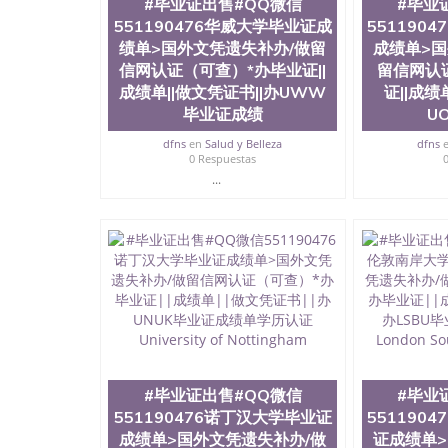
#毕业证出售#QQ微信
#毕业
University）圣何塞州立大学成绩单（San Jose S
551190476华威大学毕业证成
551190
State University）圣何塞州立大学（San Jose St
绩单>国外文凭遗失补办/做留
成绩单>国
University）圣何塞州立大学（ San Jose State Un
信网认证（可查）*办毕业证||
留信网认
圣何塞州立大学文凭（San Jose State Universit
成绩单||做文凭证书||办UWW
证||成绩
圣何塞州立大学文凭（San Jose State Universit
塞州立大学学历（San Jose State University）
毕业证成绩
U
大学学历（San Jose State University）圣何塞
dfns
en
Salud y Belleza
dfns
（San Jose State University）圣何塞州立大学（S
0 Respuestas
State University）圣何塞州立大学学位证（San J
...
State University）圣何塞州立大学学位证（San Jos
University）圣何塞州立大学（San Jose State Un
何塞州立大学（San Jose State University）圣
立大学学位证（San Jose State University）圣
立大学结业证（San Jose State University）圣
立大学学位证（San Jose State University）圣
立大学学历证书（San Jose State University）
塞州立大学学历证书（San Jose State Unive
读CQU中央昆士兰大学学历 绩单购买学位证书
学历offieUniversityofSouthernQueens
央昆士兰大学学历成绩单购买学位证书/澳洲读本
#毕业证出售#QQ微信
#毕业
业证出售#QQ微信551190476墨尔本皇家理
查）*办毕业证||成绩单||做文凭证书||办RMIT毕业证成绩单
551190476诺丁汉大学毕业证
551190
成绩单>国外文凭遗失补办/做
证成绩单>