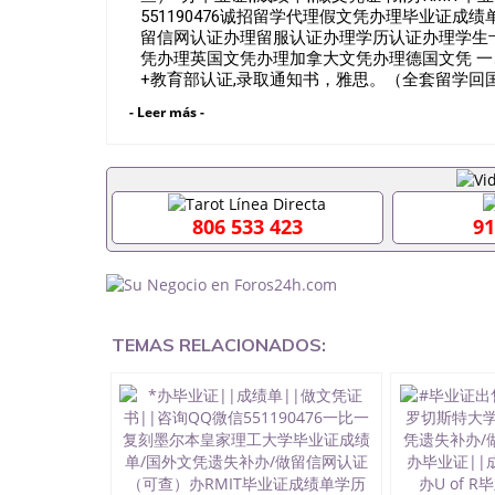
551190476诚招留学代理假文凭办理毕业证
留信网认证办理留服认证办理学历认证办理学生
凭办理英国文凭办理加拿大文凭办理德国文凭 一
+教育部认证,录取通知书，雅思。（全套留学回
雅思、托福，OFFER，在读证明，学生卡等留
- Leer más -
到）。 注：上述材料，随时都可以安排办理，
户要求安排。 国内找工作假的毕业证可以用吗5511
要定居国外需要办理什么材料551190476入职事
位需要些什么材料551190476办理假毕业证在国
有正常毕业怎么办理毕业证,没毕业可以办学历认
806 533 423
91
551190476您是否因为递交材料不齐而被拒之门
认证在校挂科了不想读了,成绩不理想毕不了业怎么办
生文凭551190476如何办理本科/硕士毕业证551
551190476国外本科毕业证怎么办理5511904
551190476哪里可以制作美国毕业证5511904
毕业证551190476哪里可以办理加拿大毕业证551
TEMAS RELACIONADOS:
哪里可以办理水印成绩单551190476哪里可以修改
551190476假文凭网上能查到吗551190476 
551190476国外毕业证去哪认证QQ微信551190
微信551190476快速代办国外毕业证QQ微信551
认证QQ微信551190476国外文凭回国认证QQ微信5
证明QQ微信551190476 国外烫金照片QQ微信55
回国证明QQ微信551190476爱尔兰留学回国证明QQ