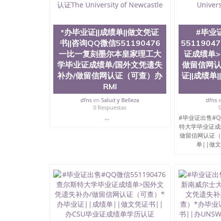
上买文凭可靠吗QQ微信551190476买国外文凭质
551190476国外大学文凭真制作QQ微信55119
证QQ微信551190476办理国外毕业证价格QQ微信5
要交定金吗QQ微信551190476办国外可查文凭QQ微
*办毕业证||成绩单||做文凭证
#毕业
学士学位证书查询机构QQ微信551190476 国外
书||咨询QQ微信551190476
551190
551190476海外文凭认证办理QQ微信551190476 圣何
一比一复刻墨尔本皇家理工大
证成绩单>
西州立大学”）成立于1857年，简称SJSU，
学毕业证成绩单/国外文凭遗失
做留信网认
位于圣何塞市San Jose中心，占地154公
补办/做留信网认证（可查）办
证||成绩单|
高的就业率，全美名列前茅的毕业薪资，浓厚的
RMI
志评选为全美50强公立综合性大学，每年有来自
所在世界上享有学术地位、声誉、实习机会和影
dfns
en
Salud y Belleza
dfns
代表。其计算机系与会计系更是在当今美国大学
0 Respuestas
世界硅谷中心得到工作机会。许多硅谷公司甚至
...
#毕业证出售#QQ
无论是加州大学系统(UC)，还是加州州立大学系统
特大学毕业证成
位置。 圣何塞州立大学座落于硅谷(Silicon Va
做留信网认证（
有学生三万人，超过134种学士学科和65个硕
单||做文凭
系如计算机科学，电子工程学，工商管理学，艺
和研究所的商学课程也吸引了众多不同国家的专业
理信息； 2、客户付定金下单； 3、公司确认到
电子图确认好转成品部做成品； 6、成品做好拍
外DHL）。 三、真实网上可查的证明材料 1、
国人员证明（使馆认证），使馆网站真实存档可
用。 四、办理流程农业科学院、艺术与建筑学
程学院、健康与人类发展学院、信息工程与科学