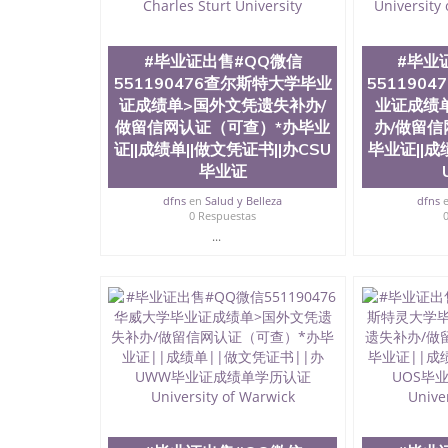
院排名在全美前十名，工学院排名在前十五名，
学位。学校的专业课程包括：会计学、MBA、
生物学、统计学、美术、电子工程、天文学、农
#毕业证出售#QQ微信
#毕业
计、工商管理、材料科学、机械工程、航天工程
551190476查尔斯特大学毕业
551190
剧、市场营销、机械工程、计算机科学、物理学
证成绩单>国外文凭遗失补办/
业证成绩
定客户办理信息，给出操作方案； 2、补充毕业
做留信网认证（可查）*办毕业
4、预约递交时间，公司人员陪同客户本人一起去
办/做留信
给客户 6、客户确认收到结果，付余款。 我们
证||成绩单||做文凭证书||办CSU
毕业证||成
小，防伪结构（包括：水印，阴影底纹，钢印LOG
毕业证
激光镭射，紫外荧光，温感，复印防伪）都有原
时和海外学校留学中介， 同时能做到与时俱进
dfns
en
Salud y Belleza
dfns
0 Respuestas
卡，结业证，录取通知书，在读证明等相关材料
...
版，尺寸大小，纸张材质，防伪技术等等，并在
势： 我们在保证合理定价的同时，坚持较高性
价比。 咨询顾问：Sam q/微信:551190476 Q
书，雅思，留学回国证明.
公司专业制作、办理、仿制、成绩单文凭、改成
文凭、假文凭假毕业证假学历书制作、假制作、
认证、留服认证、使馆认证、使馆证明、使馆留
认证、留学生学历认证、留学生学位认证、英国
历、新西兰学历认证等q:551190476 微信：55119
University）圣何塞州立大学毕业证（San Jose St
University）圣何塞州立大学成绩单（San Jose Sta