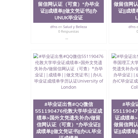
留信网认证（可查）*办毕业
做留信网认
证||成绩单||做文凭证书||办
证||成绩
UNUK毕业证
dfns
en
Salud y Belleza
dfns
0 Respuestas
...
#毕业证出售#QQ微信
#毕业
551190476伦敦大学毕业证成
551190
绩单>国外文凭遗失补办/做留
证成绩单>
信网认证（可查）*办毕业证||
做留信网认
成绩单||做文凭证书||办UL毕业
证||成绩单|