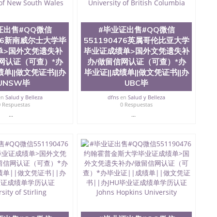
且继续攀升中。纽约大学为学生们提供本科、硕士及博士
财务、教育、建筑工程、经济、医学、护理、文学、音乐、
业、环境污染控制、历史、电气工程、生物工程、建筑设
证出售#QQ微信
#毕业证出售#QQ微信
、土木工程、数学、化学、英语、社会科学、心理学、戏
476新南威尔士大学毕
551190476英属哥伦比亚大学
、人工智能、商科、金融专业 1、客户提供相关材料，确
单>国外文凭遗失补
毕业证成绩单>国外文凭遗失补
证成绩单等相关材料； 3、留服注册申请账号，付定金；
留服递交材料； 5、等待结果，完成结果书留服直接邮寄
网认证（可查）*办
办/做留信网认证（可查）*办
对海外大学及学院的毕业证成绩单所使用的材料，尺寸大
绩单||做文凭证书||办
毕业证||成绩单||做文凭证书||办
O烫金烫银，LOGO烫金烫银复合重叠。 文字图案浮雕，
UNSW毕
UBC毕
版本文凭对照。质量得到了广大海外客户群体的认可，同
，及时掌握各大院校的（毕业证，成绩单，资格证，学生
en
Salud y Belleza
dfns
en
Salud y Belleza
0 Respuestas
0 Respuestas
）的版本更新信息， 能够在时间掌握的海外学历文凭的样
...
...
时间收集到原版实物，以求达到客户的需求。 我们的优
价比，通过品质和效率不断优化，为您倾情诠释什么是高性
/微信:551190476办理毕业证成绩单、教育部认证,录取通知
绩、教育部学历学位认证、毕业证、成绩单、文凭、学历
办理、仿制学位证书、毕业证文凭、文凭毕业证、毕业证
学回国人员证明、留学生认证、学历认证、文凭认证学位
文凭学历、美国文凭学历、澳洲文凭学历、加拿大文凭学
0476 圣何塞州立大学毕业证（San Jose State
ate University）圣何塞州立大学毕业证（San Jose State
te University）圣何塞州立大学成绩单（ San Jose State