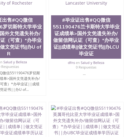
量QQ微信551190476国外本科毕业证怎么办理QQ微信
0476办国外文凭可找工作QQ微信551190476国外大学有毕业
51190476国外编号查询QQ微信551190476办理国外文凭
信551190476网上购买真文凭可信吗QQ微信551190476
证出售#QQ微信
#毕业证出售#QQ微信
资格证书办理QQ微信551190476如何办理学历认证QQ微信
476罗切斯特大学毕业
551190476兰卡斯特大学毕业
塞州立大学（San Jose State University, 又译为“圣荷
国外文凭遗失补办/
证成绩单>国外文凭遗失补办/
是加州历史悠久的大学之一，也是美西地区的公立大学之一。
证（可查）*办毕业
做留信网认证（可查）*办毕业
顷。它是一所位于加利福尼亚州的著名综合性公立大学，它以极
|做文凭证书||办U of
证||成绩单||做文凭证书||办LCU
多元化学术氛围，杰出的本科教育质量，被《福克斯》杂
R
毕业证
世界各地的成百上千的海外学生前往求学。 至今，这是一
响力的高等教育机构，并获誉为美国本科教育质量的核心
en
Salud y Belleza
dfns
en
Salud y Belleza
教学排名中表现优异。其毕业生大多可以在其所处地域的
0 Respuestas
0 Respuestas
在学生大三和大四的学期提供许多相应科系的实习机会。
微信551190476罗切斯
...
(CSU), 圣何塞州立大学都占据着加州所有大学中的地理
绩单>国外文凭遗失补办/
lley), 于附近的旧金山-圣何塞地区为全美的重要科技中心。约
可查）*办毕业证||成绩
士学科，并有来自世界60余国的学生来此就读。其有名的科
证书||办U of...
术设计，和航空学等，深受性肯定及好评；而各种大学部
人士前来研究与学习。 二、办理流程： 1、收集客户办
账转制作点做电子图； 4、电子图做好发给客户确认； 5、
照或者视频确认再付余款； 7、快递给客户（国内顺丰，国
教育部学历学位认证，留服真实存档可查，存档。 2、留学回
查。 3、留信网真实可查认证办理，存档可查，终身受
院、商学院、交流学院、地球及物质科学院、教育学院、工
学院、人文学院、护理学院、科学学院等。学校的教育学