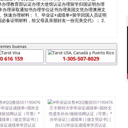
成绩单办理教育部认证办理大使馆认证办理留学归国证明办理
卡办理录取通知书办理学位证书办理美国文凭办理澳洲文
、快速办理材料： 1、毕业证+成绩单+留学回国人员证明
国必备证明材料，给父母及亲朋好友一份完美交代）； 2、
学相关材料（申请学校、转学，甚至是申请工签都可以用
毕业证成绩单，学校，专业，学位，毕业时间都可以根据客
90476假的毕业证成绩单可以办学历认证吗551190476
业单位/国企假的毕业证会查吗551190476入职国企/事业单
内能用吗, 挂科拿不到毕业证怎么办, 毕业证丢了怎么办, 没
证吗,您是否因为中途辍学、挂科而没有正常毕业
0 616 159
1-305-507-8029
外551190476您是否因没正常毕业而导致回国得不到教育部
551190476找工作没有文凭怎么办,怎么办理本科/研究
190476网上买文凭可靠吗551190476哪里可以买国外文凭
76国外大学文凭可以打工作吗551190476怎么办理 外假毕业证
76哪里可以办理澳洲毕业证551190476留学生在哪里可以买假
190476申请学校办理假的毕业证成绩单可以吗551190476
成绩单GPA分数551190476假毕业证能查出来吗
如何拿到国外毕业证QQ微信551190476办假大学毕业证QQ微信
476找毕业证封皮QQ微信551190476国外毕业证外壳定制QQ
190476快速拿到国外文凭QQ微信551190476国外留学文凭
51190476泰国文凭办理QQ微信551190476法国留学回国
1190476外国文凭在中国有用吗QQ微信551190476德国留学
微信551190476国外硕士文凭办理QQ微信551190476 网