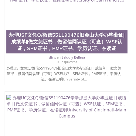
6、客户确认收到结果，付余款。 我们对海外大学及
学院的毕业证成绩单所使用的材料，尺寸大小，防伪
结构（包括：水印，阴影底纹，钢印LOGO烫金烫
银，LOGO烫金烫银复合重叠。 文字图案浮雕，激光
镭射，紫外荧光，温感，复印防伪）都有原版本文凭
对照。质量得到了广大海外客户群体的认可，同时和
办理USF文凭Q/微信551190476旧金山大学办毕业证||
海外学校留学中介， 同时能做到与时俱进，及时掌握
各大院校的（毕业证，成绩单，资格证，学生卡，结
成绩单||做文凭证书，做留信网认证（可查）WSE认
业证，录取通知书，在读证明等相关材料）的版本更
证，SPM证书，PMP证书、学历认证、在读证
新信息， 能够在时间掌握的海外学历文凭的样版，尺
dfns
en
Salud y Belleza
寸大小，纸张材质，防伪技术等等，并在时间收集到
0 Respuestas
原版实物，以求达到客户的需求。 我们的优势： 我
办理USF文凭Q/微信551190476旧金山大学办毕业证||成绩单||做文凭
们在保证合理定价的同时，坚持较高性价比，通过品
证书，做留信网认证（可查）WSE认证，SPM证书，PMP证书、学历认
质和效率不断优化，为您倾情诠释什么是高性价比。
证、在读证明University of...
咨询顾问：Sam q/微信:551190476 Q/微
信:551190476办理毕业证成绩单、教育部认证,录取通
知书，雅思，留学回国证明.
公司专业制作、办理、仿制、成绩单文凭、改成绩、
教育部学历学位认证、毕业证、成绩单、文凭、学历
文凭、假文凭假毕业证假学历书制作、假制作、办
理、仿制学位证书、毕业证文凭、文凭毕业证、毕业
证认证、留服认证、使馆认证、使馆证明、使馆留学
回国人员证明、留学生认证、学历认证、文凭认证学