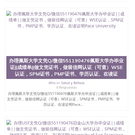
款； 7、快递给客户（国内顺丰，国外DHL）。 三、
真实网上可查的证明材料 1、教育部学历学位认证，
留服真实存档可查，存档。 2、留学回国人员证明
（使馆认证），使馆网站真实存档可查。 3、留信网
真实可查认证办理，存档可查，终身受用。 四、办理
流程农业科学院、艺术与建筑学院、商学院、交流学
院、地球及物质科学院、教育学院、工程学院、健康
与人类发展学院、信息工程与科学学院、人文学院、
护理学院、科学学院等。学校的教育学院排名在全美
前十名，工学院排名在前十五名，且继续攀升中。纽
办理佩斯大学文凭Q/微信551190476佩斯大学办毕业
约大学为学生们提供本科、硕士及博士学位。学校的
专业课程包括：会计学、MBA、财务、教育、建筑工
证||成绩单||做文凭证书，做留信网认证（可查）WSE
程、经济、医学、护理、文学、音乐、生物学、统计
认证，SPM证书，PMP证书、学历认证、在读证
学、美术、电子工程、天文学、农业、环境污染控
dfns
en
Salud y Belleza
制、历史、电气工程、生物工程、建筑设计、工商管
0 Respuestas
理、材料科学、机械工程、航天工程、土木工程、数
办理佩斯大学文凭Q/微信551190476佩斯大学办毕业证||成绩单||做
学、化学、英语、社会科学、心理学、戏剧、市场营
文凭证书，做留信网认证（可查）WSE认证，SPM证书，PMP证书、学
销、机械工程、计算机科学、物理学、人工智能、商
历认证、在读证明Pace...
科、金融专业 1、客户提供相关材料，确定客户办理
信息，给出操作方案； 2、补充毕业证成绩单等相关
材料； 3、留服注册申请账号，付定金； 4、预约递
交时间，公司人员陪同客户本人一起去留服递交材
料； 5、等待结果，完成结果书留服直接邮寄给客户