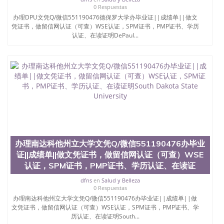
名综合性公立大学，它以极高的就业率，全美名列前
0 Respuestas
茅的毕业薪资，浓厚的多元化学术氛围，杰出的本科
办理DPU文凭Q/微信551190476德保罗大学办毕业证||成绩单||做文
教育质量，被《福克斯》杂志评选为全美50强公立综
凭证书，做留信网认证（可查）WSE认证，SPM证书，PMP证书、学历
合性大学，每年有来自世界各地的成百上千的海外学
认证、在读证明DePaul...
生前往求学。 至今，这是一所在世界上享有学术地
位、声誉、实习机会和影响力的高等教育机构，并获
誉为美国本科教育质量的核心代表。其计算机系与会
计系更是在当今美国大学教学排名中表现优异。其毕
业生大多可以在其所处地域的世界硅谷中心得到工作
机会。许多硅谷公司甚至在学生大三和大四的学期提
供许多相应科系的实习机会。无论是加州大学系统
(UC)，还是加州州立大学系统(CSU), 圣何塞州立大学
都占据着加州所有大学中的地理位置。 圣何塞州立大
学座落于硅谷(Silicon Valley), 于附近的旧金山-圣何塞
地区为全美的重要科技中心。约有学生三万人，超过
办理南达科他州立大学文凭Q/微信551190476办毕业
134种学士学科和65个硕士学科，并有来自世界60余
证||成绩单||做文凭证书，做留信网认证（可查）WSE
国的学生来此就读。其有名的科系如计算机科学，电
子工程学，工商管理学，艺术设计，和航空学等，深
认证，SPM证书，PMP证书、学历认证、在读证
受性肯定及好评；而各种大学部和研究所的商学课程
dfns
en
Salud y Belleza
也吸引了众多不同国家的专业人士前来研究与学习。
0 Respuestas
二、办理流程： 1、收集客户办理信息； 2、客户付
办理南达科他州立大学文凭Q/微信551190476办毕业证||成绩单||做
定金下单； 3、公司确认到账转制作点做电子图；
文凭证书，做留信网认证（可查）WSE认证，SPM证书，PMP证书、学
4、电子图做好发给客户确认； 5、电子图确认好转成
历认证、在读证明South...
品部做成品； 6、成品做好拍照或者视频确认再付余