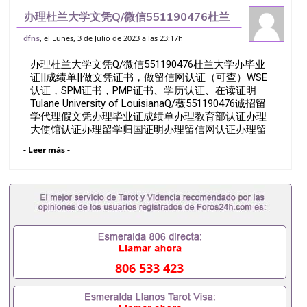
办理杜兰大学文凭Q/微信551190476杜兰
大学办毕业证||成绩单||做文凭证书，做留信
, el Lunes, 3 de Julio de 2023 a las 23:17h
dfns
网认证（可查）WSE认证，SPM证书，
办理杜兰大学文凭Q/微信551190476杜兰大学办毕业
PMP证书、学历认证、在读证
证||成绩单||做文凭证书，做留信网认证（可查）WSE
认证，SPM证书，PMP证书、学历认证、在读证明
Tulane University of LouisianaQ/薇551190476诚招留
学代理假文凭办理毕业证成绩单办理教育部认证办理
大使馆认证办理留学归国证明办理留信网认证办理留
服认证办理学历认证办理学生卡办理录取通知书办理
- Leer más -
学位证书办理美国文凭办理澳洲文凭办理英国文凭办
理加拿大文凭办理德国文凭 一、快速办理材料： 1、
毕业证+成绩单+留学回国人员证明+教育部认证,录取
通知书，雅思。（全套留学回国必备证明材料，给父
母及亲朋好友一份完美交代）； 2、雅思、托福，
OFFER，在读证明，学生卡等留学相关材料（申请学
校、转学，甚至是申请工签都可以用到）。 注：上述
材料，随时都可以安排办理，毕业证成绩单，学校，
专业，学位，毕业时间都可以根据客户要求安排。 国
806 533 423
内找工作假的毕业证可以用吗551190476假的毕业证
成绩单可以办学历认证吗551190476要定居国外需要
办理什么材料551190476入职事业单位/国企假的毕业