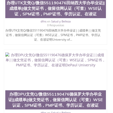
办理UTK文凭Q/微信551190476田纳西大学办毕业证||
速拿到国外文凭QQ微信551190476国外留学文凭认证
成绩单||做文凭证书，做留信网认证（可查）WSE认
QQ微信551190476国外文凭回国认证QQ微信
551190476泰国文凭办理QQ微信551190476法国留学
证，SPM证书，PMP证书、学历认证、在读证
回国证明QQ微信551190476 国外烫金照片QQ微信
dfns
en
Salud y Belleza
551190476外国文凭在中国有用吗QQ微信551190476
0 Respuestas
德国留学回国证明QQ微信551190476爱尔兰留学回国
办理UTK文凭Q/微信551190476田纳西大学办毕业证||成绩单||做文凭
证明QQ微信551190476国外硕士文凭办理QQ微信
证书，做留信网认证（可查）WSE认证，SPM证书，PMP证书、学历认
551190476 网上买文凭可靠吗QQ微信551190476买国
证、在读证明University of...
外文凭质量QQ微信551190476国外本科毕业证怎么办
理QQ微信551190476国外大学文凭真制作QQ微信
551190476办国外文凭可找工作QQ微信551190476国
外大学有毕业证QQ微信551190476办理国外毕业证价
格QQ微信551190476国外编号查询QQ微信551190476
办理国外文凭要交定金吗QQ微信551190476办国外可
查文凭QQ微信551190476网上购买真文凭可信吗QQ
微信551190476学士学位证书查询机构QQ微信
551190476 国外资格证书办理QQ微信551190476如何
办理学历认证QQ微信551190476海外文凭认证办理
QQ微信551190476 圣何塞州立大学（San Jose State
办理DPU文凭Q/微信551190476德保罗大学办毕业
University, 又译为“圣荷西州立大学”）成立于1857
证||成绩单||做文凭证书，做留信网认证（可查）WSE
年，简称SJSU，是加州历史悠久的大学之一，也是美
西地区的公立大学之一。位于圣何塞市San Jose中
认证，SPM证书，PMP证书、学历认证、在读证
心，占地154公顷。它是一所位于加利福尼亚州的著
dfns
en
Salud y Belleza