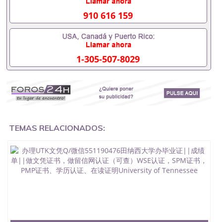
证会查吗551190476入职国企/事业单位需要些什么材
料551190476办理假毕业证在国内能用吗, 挂科拿不到
910 616 159
毕业证怎么办, 毕业证丢了怎么办, 没有正常毕业怎么
办理毕业证,没毕业可以办学历认证吗,您是否因为中
途辍学、挂科而没有正常毕业551190476您是否因为
递交材料不齐而被拒之门外551190476您是否因没正
1-305-507-8029
常毕业而导致回国得不到教育部认证在校挂科了不想
读了,成绩不理想毕不了业怎么办551190476找工作没
有文凭怎么办,怎么办理本科/研究生文凭551190476
如何办理本科/硕士毕业证551190476网上买文凭可靠
吗551190476哪里可以买国外文凭551190476国外本
科毕业证怎么办理551190476国外大学文凭可以打工
作吗551190476怎么办理 外假毕业证551190476哪里
可以制作美国毕业证551190476哪里可以办理澳洲毕
TEMAS RELACIONADOS:
业证551190476留学生在哪里可以买假毕业证
551190476哪里可以办理加拿大毕业证551190476申
请学校办理假的毕业证成绩单可以吗551190476哪里
可以办理水印成绩单551190476哪里可以修改成绩单
GPA分数551190476假毕业证能查出来吗551190476
假文凭网上能查到吗551190476 如何拿到国外毕业证
QQ微信551190476办假大学毕业证QQ微信551190476
国外毕业证去哪认证QQ微信551190476找毕业证封皮
QQ微信551190476国外毕业证外壳定制QQ微信
551190476快速代办国外毕业证QQ微信551190476快