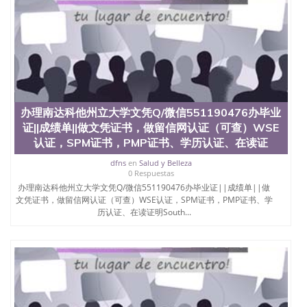
款； 7、快递给客户（国内顺丰，国外DHL）。 三、
真实网上可查的证明材料 1、教育部学历学位认证，
留服真实存档可查，存档。 2、留学回国人员证明
（使馆认证），使馆网站真实存档可查。 3、留信网
真实可查认证办理，存档可查，终身受用。 四、办理
流程农业科学院、艺术与建筑学院、商学院、交流学
院、地球及物质科学院、教育学院、工程学院、健康
与人类发展学院、信息工程与科学学院、人文学院、
办理南达科他州立大学文凭Q/微信551190476办毕业
护理学院、科学学院等。学校的教育学院排名在全美
前十名，工学院排名在前十五名，且继续攀升中。纽
证||成绩单||做文凭证书，做留信网认证（可查）WSE
约大学为学生们提供本科、硕士及博士学位。学校的
认证，SPM证书，PMP证书、学历认证、在读证
专业课程包括：会计学、MBA、财务、教育、建筑工
dfns
en
Salud y Belleza
程、经济、医学、护理、文学、音乐、生物学、统计
0 Respuestas
学、美术、电子工程、天文学、农业、环境污染控
办理南达科他州立大学文凭Q/微信551190476办毕业证||成绩单||做
制、历史、电气工程、生物工程、建筑设计、工商管
文凭证书，做留信网认证（可查）WSE认证，SPM证书，PMP证书、学
理、材料科学、机械工程、航天工程、土木工程、数
历认证、在读证明South...
学、化学、英语、社会科学、心理学、戏剧、市场营
销、机械工程、计算机科学、物理学、人工智能、商
科、金融专业 1、客户提供相关材料，确定客户办理
信息，给出操作方案； 2、补充毕业证成绩单等相关
材料； 3、留服注册申请账号，付定金； 4、预约递
交时间，公司人员陪同客户本人一起去留服递交材
料； 5、等待结果，完成结果书留服直接邮寄给客户