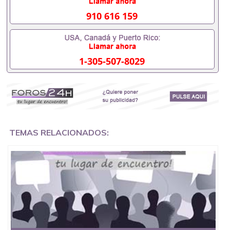
551190476入职国企/事业单位需要些什么材料
551190476办理假毕业证在国内能用吗, 挂科拿不到毕
910 616 159
业证怎么办, 毕业证丢了怎么办, 没有正常毕业怎么办
理毕业证,没毕业可以办学历认证吗,您是否因为中途
辍学、挂科而没有正常毕业551190476您是否因为递
交材料不齐而被拒之门外551190476您是否因没正常
1-305-507-8029
毕业而导致回国得不到教育部认证在校挂科了不想读
了,成绩不理想毕不了业怎么办551190476找工作没有
文凭怎么办,怎么办理本科/研究生文凭551190476如
何办理本科/硕士毕业证551190476网上买文凭可靠吗
551190476哪里可以买国外文凭551190476国外本科
毕业证怎么办理551190476国外大学文凭可以打工作
吗551190476怎么办理 外假毕业证551190476哪里可
以制作美国毕业证551190476哪里可以办理澳洲毕业
TEMAS RELACIONADOS:
证551190476留学生在哪里可以买假毕业证
551190476哪里可以办理加拿大毕业证551190476申
请学校办理假的毕业证成绩单可以吗551190476哪里
可以办理水印成绩单551190476哪里可以修改成绩单
GPA分数551190476假毕业证能查出来吗551190476
假文凭网上能查到吗551190476 如何拿到国外毕业证
QQ微信551190476办假大学毕业证QQ微信551190476
国外毕业证去哪认证QQ微信551190476找毕业证封皮
QQ微信551190476国外毕业证外壳定制QQ微信
551190476快速代办国外毕业证QQ微信551190476快