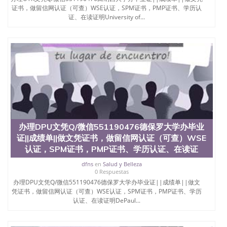
名综合性公立大学，它以极高的就业率，全美名列前
证书，做留信网认证（可查）WSE认证，SPM证书，PMP证书、学历认
茅的毕业薪资，浓厚的多元化学术氛围，杰出的本科
证、在读证明University of...
教育质量，被《福克斯》杂志评选为全美50强公立综
合性大学，每年有来自世界各地的成百上千的海外学
生前往求学。 至今，这是一所在世界上享有学术地
位、声誉、实习机会和影响力的高等教育机构，并获
誉为美国本科教育质量的核心代表。其计算机系与会
计系更是在当今美国大学教学排名中表现优异。其毕
业生大多可以在其所处地域的世界硅谷中心得到工作
机会。许多硅谷公司甚至在学生大三和大四的学期提
供许多相应科系的实习机会。无论是加州大学系统
(UC)，还是加州州立大学系统(CSU), 圣何塞州立大学
都占据着加州所有大学中的地理位置。 圣何塞州立大
办理DPU文凭Q/微信551190476德保罗大学办毕业
学座落于硅谷(Silicon Valley), 于附近的旧金山-圣何塞
地区为全美的重要科技中心。约有学生三万人，超过
证||成绩单||做文凭证书，做留信网认证（可查）WSE
134种学士学科和65个硕士学科，并有来自世界60余
认证，SPM证书，PMP证书、学历认证、在读证
国的学生来此就读。其有名的科系如计算机科学，电
dfns
en
Salud y Belleza
子工程学，工商管理学，艺术设计，和航空学等，深
0 Respuestas
受性肯定及好评；而各种大学部和研究所的商学课程
办理DPU文凭Q/微信551190476德保罗大学办毕业证||成绩单||做文
也吸引了众多不同国家的专业人士前来研究与学习。
凭证书，做留信网认证（可查）WSE认证，SPM证书，PMP证书、学历
二、办理流程： 1、收集客户办理信息； 2、客户付
认证、在读证明DePaul...
定金下单； 3、公司确认到账转制作点做电子图；
4、电子图做好发给客户确认； 5、电子图确认好转成
品部做成品； 6、成品做好拍照或者视频确认再付余