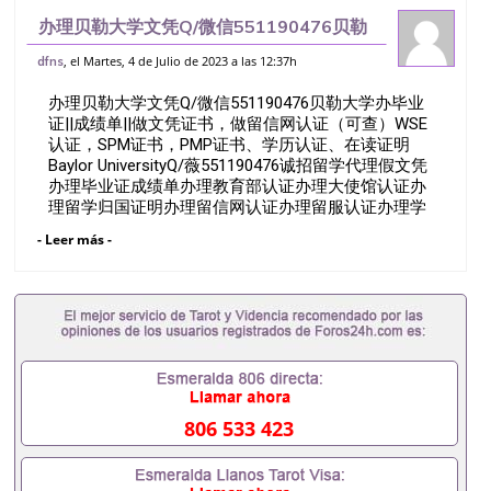
办理贝勒大学文凭Q/微信551190476贝勒
大学办毕业证||成绩单||做文凭证书，做留信
, el Martes, 4 de Julio de 2023 a las 12:37h
dfns
网认证（可查）WSE认证，SPM证书，
办理贝勒大学文凭Q/微信551190476贝勒大学办毕业
PMP证书、学历认证、在读证
证||成绩单||做文凭证书，做留信网认证（可查）WSE
认证，SPM证书，PMP证书、学历认证、在读证明
Baylor UniversityQ/薇551190476诚招留学代理假文凭
办理毕业证成绩单办理教育部认证办理大使馆认证办
理留学归国证明办理留信网认证办理留服认证办理学
历认证办理学生卡办理录取通知书办理学位证书办理
- Leer más -
美国文凭办理澳洲文凭办理英国文凭办理加拿大文凭
办理德国文凭 一、快速办理材料： 1、毕业证+成绩
单+留学回国人员证明+教育部认证,录取通知书，雅
思。（全套留学回国必备证明材料，给父母及亲朋好
友一份完美交代）； 2、雅思、托福，OFFER，在读
证明，学生卡等留学相关材料（申请学校、转学，甚
至是申请工签都可以用到）。 注：上述材料，随时都
可以安排办理，毕业证成绩单，学校，专业，学位，
毕业时间都可以根据客户要求安排。 国内找工作假的
806 533 423
毕业证可以用吗551190476假的毕业证成绩单可以办
学历认证吗551190476要定居国外需要办理什么材料
551190476入职事业单位/国企假的毕业证会查吗