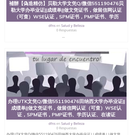
補辦【偽造精仿】贝勒大学文凭Q/微信551190476贝
速拿到国外文凭QQ微信551190476国外留学文凭认证
勒大学办毕业证||成绩单||做文凭证书，做留信网认证
QQ微信551190476国外文凭回国认证QQ微信
551190476泰国文凭办理QQ微信551190476法国留学
（可查）WSE认证，SPM证书，PMP证书、学历
回国证明QQ微信551190476 国外烫金照片QQ微信
dfns
en
Salud y Belleza
551190476外国文凭在中国有用吗QQ微信551190476
0 Respuestas
德国留学回国证明QQ微信551190476爱尔兰留学回国
...
证明QQ微信551190476国外硕士文凭办理QQ微信
551190476 网上买文凭可靠吗QQ微信551190476买国
外文凭质量QQ微信551190476国外本科毕业证怎么办
理QQ微信551190476国外大学文凭真制作QQ微信
551190476办国外文凭可找工作QQ微信551190476国
外大学有毕业证QQ微信551190476办理国外毕业证价
格QQ微信551190476国外编号查询QQ微信551190476
办理国外文凭要交定金吗QQ微信551190476办国外可
查文凭QQ微信551190476网上购买真文凭可信吗QQ
微信551190476学士学位证书查询机构QQ微信
551190476 国外资格证书办理QQ微信551190476如何
办理UTK文凭Q/微信551190476田纳西大学办毕业证||
办理学历认证QQ微信551190476海外文凭认证办理
成绩单||做文凭证书，做留信网认证（可查）WSE认
QQ微信551190476 圣何塞州立大学（San Jose State
University, 又译为“圣荷西州立大学”）成立于1857
证，SPM证书，PMP证书、学历认证、在读证
年，简称SJSU，是加州历史悠久的大学之一，也是美
dfns
en
Salud y Belleza
西地区的公立大学之一。位于圣何塞市San Jose中
0 Respuestas
心，占地154公顷。它是一所位于加利福尼亚州的著
办理UTK文凭Q/微信551190476田纳西大学办毕业证||成绩单||做文凭