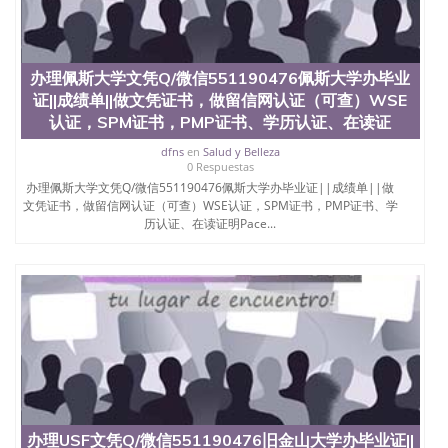
6、客户确认收到结果，付余款。 我们对海外大学及
学院的毕业证成绩单所使用的材料，尺寸大小，防伪
结构（包括：水印，阴影底纹，钢印LOGO烫金烫
银，LOGO烫金烫银复合重叠。 文字图案浮雕，激光
办理佩斯大学文凭Q/微信551190476佩斯大学办毕业
镭射，紫外荧光，温感，复印防伪）都有原版本文凭
对照。质量得到了广大海外客户群体的认可，同时和
证||成绩单||做文凭证书，做留信网认证（可查）WSE
海外学校留学中介， 同时能做到与时俱进，及时掌握
认证，SPM证书，PMP证书、学历认证、在读证
各大院校的（毕业证，成绩单，资格证，学生卡，结
dfns
en
Salud y Belleza
业证，录取通知书，在读证明等相关材料）的版本更
0 Respuestas
新信息， 能够在时间掌握的海外学历文凭的样版，尺
办理佩斯大学文凭Q/微信551190476佩斯大学办毕业证||成绩单||做
寸大小，纸张材质，防伪技术等等，并在时间收集到
文凭证书，做留信网认证（可查）WSE认证，SPM证书，PMP证书、学
原版实物，以求达到客户的需求。 我们的优势： 我
历认证、在读证明Pace...
们在保证合理定价的同时，坚持较高性价比，通过品
质和效率不断优化，为您倾情诠释什么是高性价比。
咨询顾问：Sam q/微信:551190476 Q/微
信:551190476办理毕业证成绩单、教育部认证,录取通
知书，雅思，留学回国证明.
公司专业制作、办理、仿制、成绩单文凭、改成绩、
教育部学历学位认证、毕业证、成绩单、文凭、学历
文凭、假文凭假毕业证假学历书制作、假制作、办
理、仿制学位证书、毕业证文凭、文凭毕业证、毕业
证认证、留服认证、使馆认证、使馆证明、使馆留学
回国人员证明、留学生认证、学历认证、文凭认证学
办理USF文凭Q/微信551190476旧金山大学办毕业证||