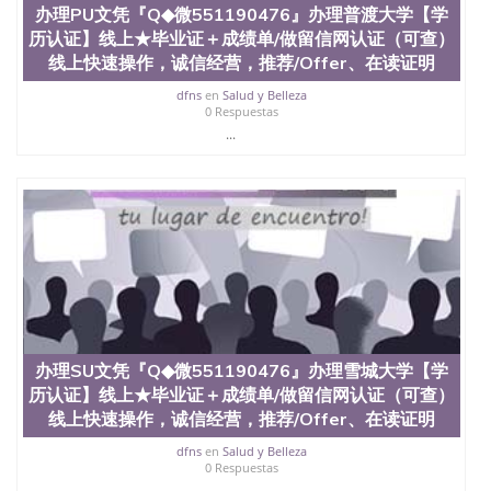
科、金融专业 1、客户提供相关材料，确定客户办理
办理PU文凭『Q◆微551190476』办理普渡大学【学
信息，给出操作方案； 2、补充毕业证成绩单等相关
历认证】线上★毕业证＋成绩单/做留信网认证（可查）
材料； 3、留服注册申请账号，付定金； 4、预约递
线上快速操作，诚信经营，推荐/Offer、在读证明
交时间，公司人员陪同客户本人一起去留服递交材
料； 5、等待结果，完成结果书留服直接邮寄给客户
dfns
en
Salud y Belleza
0 Respuestas
6、客户确认收到结果，付余款。 我们对海外大学及
...
学院的毕业证成绩单所使用的材料，尺寸大小，防伪
结构（包括：水印，阴影底纹，钢印LOGO烫金烫
银，LOGO烫金烫银复合重叠。 文字图案浮雕，激光
镭射，紫外荧光，温感，复印防伪）都有原版本文凭
对照。质量得到了广大海外客户群体的认可，同时和
海外学校留学中介， 同时能做到与时俱进，及时掌握
各大院校的（毕业证，成绩单，资格证，学生卡，结
业证，录取通知书，在读证明等相关材料）的版本更
新信息， 能够在时间掌握的海外学历文凭的样版，尺
寸大小，纸张材质，防伪技术等等，并在时间收集到
原版实物，以求达到客户的需求。 我们的优势： 我
们在保证合理定价的同时，坚持较高性价比，通过品
办理SU文凭『Q◆微551190476』办理雪城大学【学
质和效率不断优化，为您倾情诠释什么是高性价比。
历认证】线上★毕业证＋成绩单/做留信网认证（可查）
咨询顾问：Sam q/微信:551190476 Q/微
线上快速操作，诚信经营，推荐/Offer、在读证明
信:551190476办理毕业证成绩单、教育部认证,录取通
知书，雅思，留学回国证明.
dfns
en
Salud y Belleza
0 Respuestas
公司专业制作、办理、仿制、成绩单文凭、改成绩、
...