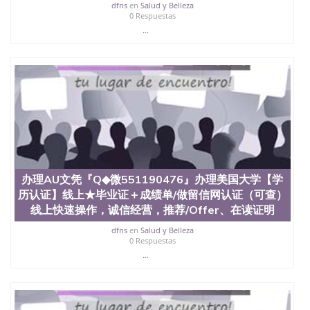
dfns
en
Salud y Belleza
551190476 圣何塞州立大学（San Jose State
0 Respuestas
University, 又译为“圣荷西州立大学”）成立于1857
...
年，简称SJSU，是加州历史悠久的大学之一，也是美
西地区的公立大学之一。位于圣何塞市San Jose中
心，占地154公顷。它是一所位于加利福尼亚州的著
名综合性公立大学，它以极高的就业率，全美名列前
茅的毕业薪资，浓厚的多元化学术氛围，杰出的本科
教育质量，被《福克斯》杂志评选为全美50强公立综
合性大学，每年有来自世界各地的成百上千的海外学
生前往求学。 至今，这是一所在世界上享有学术地
位、声誉、实习机会和影响力的高等教育机构，并获
誉为美国本科教育质量的核心代表。其计算机系与会
计系更是在当今美国大学教学排名中表现优异。其毕
办理AU文凭『Q◆微551190476』办理美国大学【学
业生大多可以在其所处地域的世界硅谷中心得到工作
机会。许多硅谷公司甚至在学生大三和大四的学期提
历认证】线上★毕业证＋成绩单/做留信网认证（可查）
供许多相应科系的实习机会。无论是加州大学系统
线上快速操作，诚信经营，推荐/Offer、在读证明
(UC)，还是加州州立大学系统(CSU), 圣何塞州立大学
dfns
en
Salud y Belleza
都占据着加州所有大学中的地理位置。 圣何塞州立大
0 Respuestas
学座落于硅谷(Silicon Valley), 于附近的旧金山-圣何塞
...
地区为全美的重要科技中心。约有学生三万人，超过
134种学士学科和65个硕士学科，并有来自世界60余
国的学生来此就读。其有名的科系如计算机科学，电
子工程学，工商管理学，艺术设计，和航空学等，深