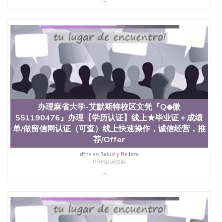
教育部学历学位认证、毕业证、成绩单、文凭、学历
文凭、假文凭假毕业证假学历书制作、假制作、办
理、仿制学位证书、毕业证文凭、文凭毕业证、毕业
证认证、留服认证、使馆认证、使馆证明、使馆留学
回国人员证明、留学生认证、学历认证、文凭认证学
位认证、留学生学历认证、留学生学位认证、英国文
凭学历、美国文凭学历、澳洲文凭学历、加拿大文凭
学历、新西兰学历认证等q:551190476 微信：
551190476 圣何塞州立大学毕业证（San Jose State
University）圣何塞州立大学毕业证（San Jose State
University）圣何塞州立大学毕业证（San Jose State
办理麻省大学-艾默斯特校区文凭『Q◆微
University）圣何塞州立大学成绩单（San Jose State
551190476』办理【学历认证】线上★毕业证＋成绩
University）圣何塞州立大学成绩单（ San Jose State
单/做留信网认证（可查）线上快速操作，诚信经营，推
University）圣何塞州立大学成绩单（San Jose State
University）成绩单圣何塞州立大学文凭（San Jose
荐/Offer
State University）圣何塞州立大学（San Jose State
dfns
en
Salud y Belleza
University）圣何塞州立大学（San Jose State
0 Respuestas
University）圣何塞州立大学（ San Jose State
...
University）圣何塞州立大学（San Jose State
University）圣何塞州立大学文凭（San Jose State
University）圣何塞州立大学文凭（San Jose State
University）文凭圣何塞州立大学文凭（San Jose
State University）圣何塞州立大学学历（ San Jose