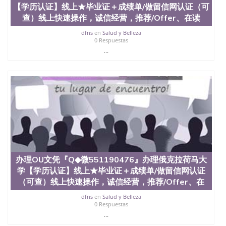
（San Jose State University）澳洲读书未毕业找人做
【学历认证】线上★毕业证＋成绩单/做留信网认证（可
文凭学位qq微信551190476澳洲读CQU中央昆士兰大
查）线上快速操作，诚信经营，推荐/Offer、在读
学学历 绩单购买学位证书/澳洲读本科硕士做文凭/购
dfns
en
Salud y Belleza
买澳洲大学毕业证成绩单假文凭学历
0 Respuestas
offieUniversityofSouthernQueensland 澳洲读书未毕
...
业找人做文凭学位qq微信551190476澳洲读CQU中央
昆士兰大学学历成绩单购买学位证书/澳洲读本科硕
士做文凭/购买澳洲大学毕业证成绩单假文凭学历办
理俄亥俄大学文凭『Q◆微551190476』办理俄亥俄大
学【学历认证】线上★毕业证＋成绩单/做留信网认
证（可查）线上快速操作，诚信经营，推荐/Offer、
在读证明、雅思托福成绩单/★各类英文材料/制作，
购买成绩单，购买假文凭，购买假学位证，制造假国
外大学文凭Ohio University
办理OU文凭『Q◆微551190476』办理俄克拉荷马大
学【学历认证】线上★毕业证＋成绩单/做留信网认证
（可查）线上快速操作，诚信经营，推荐/Offer、在
dfns
en
Salud y Belleza
0 Respuestas
...