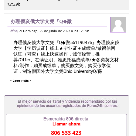
12:59h
办理俄亥俄大学文凭『Q◆微
551190476』办理俄亥俄大学【学历认
, el Domingo, 25 de Junio de 2023 a las 12:59h
dfns
证】线上★毕业证＋成绩单/做留信网认证
办理俄亥俄大学文凭『Q◆微551190476』办理俄亥俄
（可查）线上快速操作，诚信经营，推
大学【学历认证】线上★毕业证＋成绩单/做留信网
荐/Offer、
认证（可查）线上快速操作，诚信经营，推
荐/Offer、在读证明、雅思托福成绩单/★各类英文材
料/制作，购买成绩单，购买假文凭，购买假学位
证，制造假国外大学文凭Ohio UniversityQ/薇
551190476诚招留学代理假文凭办理毕业证成绩单办
- Leer más -
理教育部认证办理大使馆认证办理留学归国证明办理
留信网认证办理留服认证办理学历认证办理学生卡办
理录取通知书办理学位证书办理美国文凭办理澳洲文
凭办理英国文凭办理加拿大文凭办理德国文凭 一、快
速办理材料： 1、毕业证+成绩单+留学回国人员证明
+教育部认证,录取通知书，雅思。（全套留学回国必
备证明材料，给父母及亲朋好友一份完美交代）；
2、雅思、托福，OFFER，在读证明，学生卡等留学
相关材料（申请学校、转学，甚至是申请工签都可以
806 533 423
用到）。 注：上述材料，随时都可以安排办理，毕业