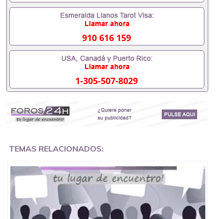
证成绩单，学校，专业，学位，毕业时间都可以根据
客户要求安排。 国内找工作假的毕业证可以用吗
551190476假的毕业证成绩单可以办学历认证吗
551190476要定居国外需要办理什么材料551190476
910 616 159
入职事业单位/国企假的毕业证会查吗551190476入职
国企/事业单位需要些什么材料551190476办理假毕业
证在国内能用吗, 挂科拿不到毕业证怎么办, 毕业证丢
了怎么办, 没有正常毕业怎么办理毕业证,没毕业可以
1-305-507-8029
办学历认证吗,您是否因为中途辍学、挂科而没有正常
毕业551190476您是否因为递交材料不齐而被拒之门
外551190476您是否因没正常毕业而导致回国得不到
教育部认证在校挂科了不想读了,成绩不理想毕不了业
怎么办551190476找工作没有文凭怎么办,怎么办理本
科/研究生文凭551190476如何办理本科/硕士毕业证
551190476网上买文凭可靠吗551190476哪里可以买
国外文凭551190476国外本科毕业证怎么办理
TEMAS RELACIONADOS:
551190476国外大学文凭可以打工作吗551190476怎
么办理 外假毕业证551190476哪里可以制作美国毕业
证551190476哪里可以办理澳洲毕业证551190476留
学生在哪里可以买假毕业证551190476哪里可以办理
加拿大毕业证551190476申请学校办理假的毕业证成
绩单可以吗551190476哪里可以办理水印成绩单
551190476哪里可以修改成绩单GPA分数551190476