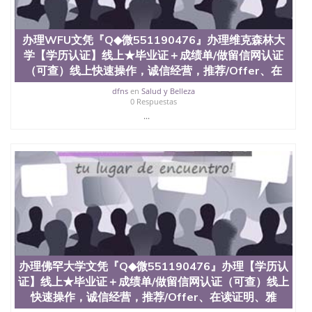
假毕业证能查出来吗551190476假文凭网上能查到吗
551190476 如何拿到国外毕业证QQ微信551190476办
假大学毕业证QQ微信551190476国外毕业证去哪认证
办理WFU文凭『Q◆微551190476』办理维克森林大
QQ微信551190476找毕业证封皮QQ微信551190476国
学【学历认证】线上★毕业证＋成绩单/做留信网认证
外毕业证外壳定制QQ微信551190476快速代办国外毕
业证QQ微信551190476快速拿到国外文凭QQ微信
（可查）线上快速操作，诚信经营，推荐/Offer、在
551190476国外留学文凭认证QQ微信551190476国外
dfns
en
Salud y Belleza
文凭回国认证QQ微信551190476泰国文凭办理QQ微
0 Respuestas
信551190476法国留学回国证明QQ微信551190476 国
...
外烫金照片QQ微信551190476外国文凭在中国有用吗
QQ微信551190476德国留学回国证明QQ微信
551190476爱尔兰留学回国证明QQ微信551190476国
外硕士文凭办理QQ微信551190476 网上买文凭可靠
吗QQ微信551190476买国外文凭质量QQ微信
551190476国外本科毕业证怎么办理QQ微信
551190476国外大学文凭真制作QQ微信551190476办
国外文凭可找工作QQ微信551190476国外大学有毕业
证QQ微信551190476办理国外毕业证价格QQ微信
551190476国外编号查询QQ微信551190476办理国外
文凭要交定金吗QQ微信551190476办国外可查文凭
办理佛罕大学文凭『Q◆微551190476』办理【学历认
QQ微信551190476网上购买真文凭可信吗QQ微信
证】线上★毕业证＋成绩单/做留信网认证（可查）线上
551190476学士学位证书查询机构QQ微信551190476
国外资格证书办理QQ微信551190476如何办理学历认
快速操作，诚信经营，推荐/Offer、在读证明、雅
证QQ微信551190476海外文凭认证办理QQ微信