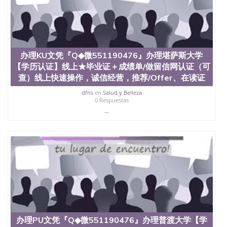
也吸引了众多不同国家的专业人士前来研究与学习。
二、办理流程： 1、收集客户办理信息； 2、客户付
定金下单； 3、公司确认到账转制作点做电子图；
4、电子图做好发给客户确认； 5、电子图确认好转成
品部做成品； 6、成品做好拍照或者视频确认再付余
款； 7、快递给客户（国内顺丰，国外DHL）。 三、
办理KU文凭『Q◆微551190476』办理堪萨斯大学
真实网上可查的证明材料 1、教育部学历学位认证，
【学历认证】线上★毕业证＋成绩单/做留信网认证（可
留服真实存档可查，存档。 2、留学回国人员证明
查）线上快速操作，诚信经营，推荐/Offer、在读证
（使馆认证），使馆网站真实存档可查。 3、留信网
真实可查认证办理，存档可查，终身受用。 四、办理
dfns
en
Salud y Belleza
0 Respuestas
流程农业科学院、艺术与建筑学院、商学院、交流学
...
院、地球及物质科学院、教育学院、工程学院、健康
与人类发展学院、信息工程与科学学院、人文学院、
护理学院、科学学院等。学校的教育学院排名在全美
前十名，工学院排名在前十五名，且继续攀升中。纽
约大学为学生们提供本科、硕士及博士学位。学校的
专业课程包括：会计学、MBA、财务、教育、建筑工
程、经济、医学、护理、文学、音乐、生物学、统计
学、美术、电子工程、天文学、农业、环境污染控
制、历史、电气工程、生物工程、建筑设计、工商管
理、材料科学、机械工程、航天工程、土木工程、数
学、化学、英语、社会科学、心理学、戏剧、市场营
销、机械工程、计算机科学、物理学、人工智能、商
办理PU文凭『Q◆微551190476』办理普渡大学【学