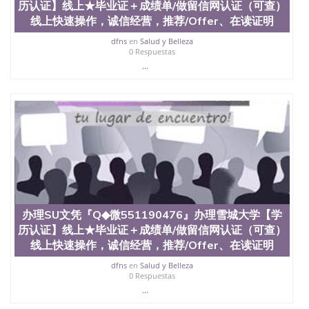
科、金融专业 1、客户提供相关材料，确定客户办理
历认证】线上★毕业证＋成绩单/做留信网认证（可查）
信息，给出操作方案； 2、补充毕业证成绩单等相关
线上快速操作，诚信经营，推荐/Offer、在读证明
材料； 3、留服注册申请账号，付定金； 4、预约递
交时间，公司人员陪同客户本人一起去留服递交材
dfns
en
Salud y Belleza
0 Respuestas
料； 5、等待结果，完成结果书留服直接邮寄给客户
...
6、客户确认收到结果，付余款。 我们对海外大学及
学院的毕业证成绩单所使用的材料，尺寸大小，防伪
结构（包括：水印，阴影底纹，钢印LOGO烫金烫
银，LOGO烫金烫银复合重叠。 文字图案浮雕，激光
镭射，紫外荧光，温感，复印防伪）都有原版本文凭
对照。质量得到了广大海外客户群体的认可，同时和
海外学校留学中介， 同时能做到与时俱进，及时掌握
各大院校的（毕业证，成绩单，资格证，学生卡，结
业证，录取通知书，在读证明等相关材料）的版本更
新信息， 能够在时间掌握的海外学历文凭的样版，尺
寸大小，纸张材质，防伪技术等等，并在时间收集到
原版实物，以求达到客户的需求。 我们的优势： 我
办理SU文凭『Q◆微551190476』办理雪城大学【学
们在保证合理定价的同时，坚持较高性价比，通过品
历认证】线上★毕业证＋成绩单/做留信网认证（可查）
质和效率不断优化，为您倾情诠释什么是高性价比。
线上快速操作，诚信经营，推荐/Offer、在读证明
咨询顾问：Sam q/微信:551190476 Q/微
信:551190476办理毕业证成绩单、教育部认证,录取通
dfns
en
Salud y Belleza
知书，雅思，留学回国证明.
0 Respuestas
...
公司专业制作、办理、仿制、成绩单文凭、改成绩、