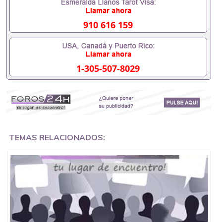
证成绩单，学校，专业，学位，毕业时间都可以根据
客户要求安排。 国内找工作假的毕业证可以用吗
551190476假的毕业证成绩单可以办学历认证吗
910 616 159
551190476要定居国外需要办理什么材料551190476
入职事业单位/国企假的毕业证会查吗551190476入职
国企/事业单位需要些什么材料551190476办理假毕业
证在国内能用吗, 挂科拿不到毕业证怎么办, 毕业证丢
1-305-507-8029
了怎么办, 没有正常毕业怎么办理毕业证,没毕业可以
办学历认证吗,您是否因为中途辍学、挂科而没有正常
毕业551190476您是否因为递交材料不齐而被拒之门
外551190476您是否因没正常毕业而导致回国得不到
教育部认证在校挂科了不想读了,成绩不理想毕不了业
怎么办551190476找工作没有文凭怎么办,怎么办理本
科/研究生文凭551190476如何办理本科/硕士毕业证
551190476网上买文凭可靠吗551190476哪里可以买
TEMAS RELACIONADOS:
国外文凭551190476国外本科毕业证怎么办理
551190476国外大学文凭可以打工作吗551190476怎
么办理 外假毕业证551190476哪里可以制作美国毕业
证551190476哪里可以办理澳洲毕业证551190476留
学生在哪里可以买假毕业证551190476哪里可以办理
加拿大毕业证551190476申请学校办理假的毕业证成
绩单可以吗551190476哪里可以办理水印成绩单
551190476哪里可以修改成绩单GPA分数551190476
假毕业证能查出来吗551190476假文凭网上能查到吗