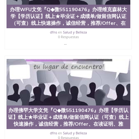
551190476 如何拿到国外毕业证QQ微信551190476办
办理WFU文凭『Q◆微551190476』办理维克森林大
假大学毕业证QQ微信551190476国外毕业证去哪认证
学【学历认证】线上★毕业证＋成绩单/做留信网认证
QQ微信551190476找毕业证封皮QQ微信551190476国
外毕业证外壳定制QQ微信551190476快速代办国外毕
（可查）线上快速操作，诚信经营，推荐/Offer、在
业证QQ微信551190476快速拿到国外文凭QQ微信
dfns
en
Salud y Belleza
551190476国外留学文凭认证QQ微信551190476国外
0 Respuestas
文凭回国认证QQ微信551190476泰国文凭办理QQ微
...
信551190476法国留学回国证明QQ微信551190476 国
外烫金照片QQ微信551190476外国文凭在中国有用吗
QQ微信551190476德国留学回国证明QQ微信
551190476爱尔兰留学回国证明QQ微信551190476国
外硕士文凭办理QQ微信551190476 网上买文凭可靠
吗QQ微信551190476买国外文凭质量QQ微信
551190476国外本科毕业证怎么办理QQ微信
551190476国外大学文凭真制作QQ微信551190476办
国外文凭可找工作QQ微信551190476国外大学有毕业
证QQ微信551190476办理国外毕业证价格QQ微信
551190476国外编号查询QQ微信551190476办理国外
办理佛罕大学文凭『Q◆微551190476』办理【学历认
文凭要交定金吗QQ微信551190476办国外可查文凭
证】线上★毕业证＋成绩单/做留信网认证（可查）线上
QQ微信551190476网上购买真文凭可信吗QQ微信
551190476学士学位证书查询机构QQ微信551190476
快速操作，诚信经营，推荐/Offer、在读证明、雅
国外资格证书办理QQ微信551190476如何办理学历认
dfns
en
Salud y Belleza
证QQ微信551190476海外文凭认证办理QQ微信
0 Respuestas