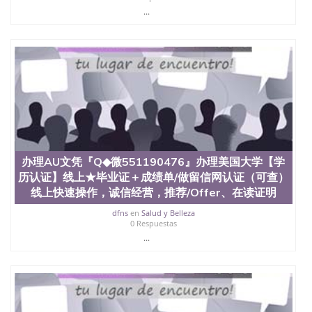
551190476 圣何塞州立大学（San Jose State
...
University, 又译为“圣荷西州立大学”）成立于1857
年，简称SJSU，是加州历史悠久的大学之一，也是美
西地区的公立大学之一。位于圣何塞市San Jose中
心，占地154公顷。它是一所位于加利福尼亚州的著
名综合性公立大学，它以极高的就业率，全美名列前
茅的毕业薪资，浓厚的多元化学术氛围，杰出的本科
教育质量，被《福克斯》杂志评选为全美50强公立综
合性大学，每年有来自世界各地的成百上千的海外学
生前往求学。 至今，这是一所在世界上享有学术地
位、声誉、实习机会和影响力的高等教育机构，并获
誉为美国本科教育质量的核心代表。其计算机系与会
办理AU文凭『Q◆微551190476』办理美国大学【学
计系更是在当今美国大学教学排名中表现优异。其毕
业生大多可以在其所处地域的世界硅谷中心得到工作
历认证】线上★毕业证＋成绩单/做留信网认证（可查）
机会。许多硅谷公司甚至在学生大三和大四的学期提
线上快速操作，诚信经营，推荐/Offer、在读证明
供许多相应科系的实习机会。无论是加州大学系统
dfns
en
Salud y Belleza
(UC)，还是加州州立大学系统(CSU), 圣何塞州立大学
0 Respuestas
都占据着加州所有大学中的地理位置。 圣何塞州立大
...
学座落于硅谷(Silicon Valley), 于附近的旧金山-圣何塞
地区为全美的重要科技中心。约有学生三万人，超过
134种学士学科和65个硕士学科，并有来自世界60余
国的学生来此就读。其有名的科系如计算机科学，电
子工程学，工商管理学，艺术设计，和航空学等，深
受性肯定及好评；而各种大学部和研究所的商学课程