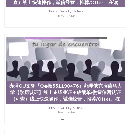
（San Jose State University）澳洲读书未毕业找人做
查）线上快速操作，诚信经营，推荐/Offer、在读
文凭学位qq微信551190476澳洲读CQU中央昆士兰大
dfns
en
Salud y Belleza
学学历 绩单购买学位证书/澳洲读本科硕士做文凭/购
0 Respuestas
买澳洲大学毕业证成绩单假文凭学历
...
offieUniversityofSouthernQueensland 澳洲读书未毕
业找人做文凭学位qq微信551190476澳洲读CQU中央
昆士兰大学学历成绩单购买学位证书/澳洲读本科硕
士做文凭/购买澳洲大学毕业证成绩单假文凭学历办
理宾州州立大学帕克分校文凭『Q◆微551190476』办
理【学历认证】线上★毕业证＋成绩单/做留信网认
证（可查）线上快速操作，诚信经营，推荐/Offer、
在读证明、雅思托福成绩单/★各类英文材料/制作，
购买成绩单，购买假文凭，购买假学位证，制造假国
外大学文凭pennyslvaniastateUniversity-
universityparkcampus
办理OU文凭『Q◆微551190476』办理俄克拉荷马大
学【学历认证】线上★毕业证＋成绩单/做留信网认证
（可查）线上快速操作，诚信经营，推荐/Offer、在
dfns
en
Salud y Belleza
0 Respuestas
...