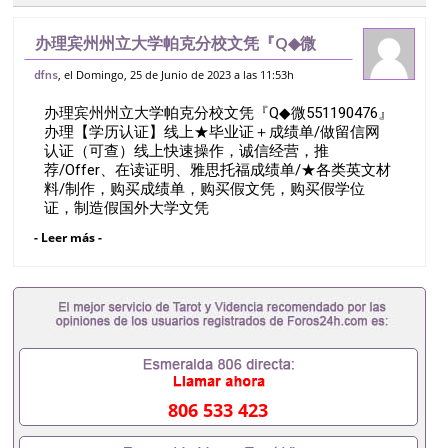
办理宾州州立大学帕克分校文凭『Q◆微
551190476』办理【学历认证】线上★毕
, el Domingo, 25 de Junio de 2023 a las 11:53h
dfns
业证＋成绩单/做留信网认证（可查）线上
办理宾州州立大学帕克分校文凭『Q◆微551190476』
快速操作，诚信经营，推荐/Offer、
办理【学历认证】线上★毕业证＋成绩单/做留信网
认证（可查）线上快速操作，诚信经营，推
荐/Offer、在读证明、雅思托福成绩单/★各类英文材
料/制作，购买成绩单，购买假文凭，购买假学位
证，制造假国外大学文凭
pennyslvaniastateUniversity-universityparkcampusQ/
- Leer más -
薇551190476诚招留学代理假文凭办理毕业证成绩单
办理教育部认证办理大使馆认证办理留学归国证明办
理留信网认证办理留服认证办理学历认证办理学生卡
办理录取通知书办理学位证书办理美国文凭办理澳洲
文凭办理英国文凭办理加拿大文凭办理德国文凭 一、
快速办理材料： 1、毕业证+成绩单+留学回国人员证
明+教育部认证,录取通知书，雅思。（全套留学回国
必备证明材料，给父母及亲朋好友一份完美交代）；
2、雅思、托福，OFFER，在读证明，学生卡等留学
806 533 423
相关材料（申请学校、转学，甚至是申请工签都可以
用到）。 注：上述材料，随时都可以安排办理，毕业