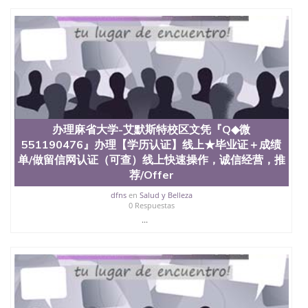
教育部学历学位认证、毕业证、成绩单、文凭、学历
文凭、假文凭假毕业证假学历书制作、假制作、办
理、仿制学位证书、毕业证文凭、文凭毕业证、毕业
证认证、留服认证、使馆认证、使馆证明、使馆留学
回国人员证明、留学生认证、学历认证、文凭认证学
位认证、留学生学历认证、留学生学位认证、英国文
凭学历、美国文凭学历、澳洲文凭学历、加拿大文凭
学历、新西兰学历认证等q:551190476 微信：
551190476 圣何塞州立大学毕业证（San Jose State
University）圣何塞州立大学毕业证（San Jose State
办理麻省大学-艾默斯特校区文凭『Q◆微
University）圣何塞州立大学毕业证（San Jose State
551190476』办理【学历认证】线上★毕业证＋成绩
University）圣何塞州立大学成绩单（San Jose State
单/做留信网认证（可查）线上快速操作，诚信经营，推
University）圣何塞州立大学成绩单（ San Jose State
University）圣何塞州立大学成绩单（San Jose State
荐/Offer
University）成绩单圣何塞州立大学文凭（San Jose
dfns
en
Salud y Belleza
State University）圣何塞州立大学（San Jose State
0 Respuestas
University）圣何塞州立大学（San Jose State
...
University）圣何塞州立大学（ San Jose State
University）圣何塞州立大学（San Jose State
University）圣何塞州立大学文凭（San Jose State
University）圣何塞州立大学文凭（San Jose State
University）文凭圣何塞州立大学文凭（San Jose
State University）圣何塞州立大学学历（ San Jose
State University）圣何塞州立大学学历（San Jose