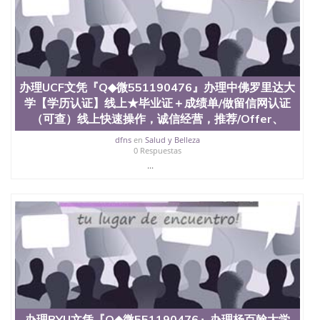
办理UCF文凭『Q◆微551190476』办理中佛罗里达大
学【学历认证】线上★毕业证＋成绩单/做留信网认证
（可查）线上快速操作，诚信经营，推荐/Offer、
dfns
en
Salud y Belleza
0 Respuestas
...
办理BYU文凭『Q◆微551190476』办理杨百翰大学