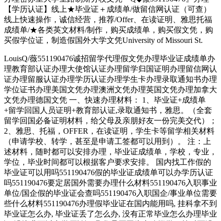
【学历认证】线上★毕业证＋成绩单/做留信网认证（可查）
线上快速操作，诚信经营，推荐/Offer、在读证明、雅思托福
成绩单/★各类英文材料/制作，购买成绩单，购买假文凭，购
买假学位证，制造假国外大学文凭University of Missouri St.
LouisQ/薇551190476诚招留学代理假文凭办理毕业证成绩单办
理教育部认证办理大使馆认证办理留学归国证明办理留信网认
证办理留服认证办理学历认证办理学生卡办理录取通知书办理
学位证书办理美国文凭办理澳洲文凭办理英国文凭办理加拿大
文凭办理德国文凭 一、快速办理材料： 1、毕业证+成绩单
+留学回国人员证明+教育部认证,录取通知书，雅思。（全套
留学回国必备证明材料，给父母及亲朋好友一份完美交代）；
2、雅思、托福，OFFER，在读证明，学生卡等留学相关材料
（申请学校、转学，甚至是申请工签都可以用到）。 注：上
述材料，随时都可以安排办理，毕业证成绩单，学校，专业，
学位，毕业时间都可以根据客户要求安排。 国内找工作假的
毕业证可以用吗551190476假的毕业证成绩单可以办学历认证
吗551190476要定居国外需要办理什么材料551190476入职事业
单位/国企假的毕业证会查吗551190476入职国企/事业单位需要
些什么材料551190476办理假毕业证在国内能用吗, 挂科拿不到
毕业证怎么办, 毕业证丢了怎么办, 没有正常毕业怎么办理毕业