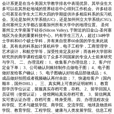
会计系更是在当今美国大学教学排名中表现优异。其毕业生大
多可以在其所处地域的世界硅谷中心得到工作机会。许多硅谷
公司甚至在学生大三和大四的学期提供许多相应科系的实习机
会。无论是加州大学系统(UC)，还是加州州立大学系统(CSU),
圣何塞州立大学都占据着加州所有大学中的地理位置。 圣何
塞州立大学座落于硅谷(Silicon Valley), 于附近的旧金山-圣何塞
地区为全美的重要科技中心。约有学生三万人，超过134种学
士学科和65个硕士学科，并有来自世界60余国的学生来此就
读。其有名的科系如计算机科学，电子工程学，工商管理学，
艺术设计，和航空学等，深受性肯定及好评；而各种大学部和
研究所的商学课程也吸引了众多不同国家的专业人士前来研究
与学习。 二、办理流程： 1、收集客户办理信息； 2、客户付
定金下单； 3、公司确认到账转制作点做电子图； 4、电子图
做好发给客户确认； 5、电子图确认好转成品部做成品； 6、
成品做好拍照或者视频确认再付余款； 7、快递给客户（国内
顺丰，国外DHL）。 三、真实网上可查的证明材料 1、教育
部学历学位认证，留服真实存档可查，存档。 2、留学回国人
员证明（使馆认证），使馆网站真实存档可查。 3、留信网真
实可查认证办理，存档可查，终身受用。 四、办理流程农业
科学院、艺术与建筑学院、商学院、交流学院、地球及物质科
学院、教育学院、工程学院、健康与人类发展学院、信息工程