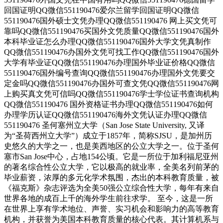
回国证明QQ微信551190476爱尔兰留学回国证明QQ微信
551190476国外硕士文凭办理QQ微信551190476 网上买文凭可
靠吗QQ微信551190476买国外文凭质量QQ微信551190476国外
本科毕业证怎么办理QQ微信551190476国外大学文凭真制作
QQ微信551190476办国外文凭可找工作QQ微信551190476国外
大学有毕业证QQ微信551190476办理国外毕业证价格QQ微信
551190476国外编号查询QQ微信551190476办理国外文凭要交
定金吗QQ微信551190476办国外可查文凭QQ微信551190476网
上购买真文凭可信吗QQ微信551190476学士学位证书查询机构
QQ微信551190476 国外资格证书办理QQ微信551190476如何
办理学历认证QQ微信551190476海外文凭认证办理QQ微信
551190476 圣何塞州立大学（San Jose State University, 又译
为“圣荷西州立大学”）成立于1857年，简称SJSU，是加州历
史悠久的大学之一，也是美西地区的公立大学之一。位于圣何
塞市San Jose中心，占地154公顷。它是一所位于加利福尼亚州
的著名综合性公立大学，它以极高的就业率，全美名列前茅的
毕业薪资，浓厚的多元化学术氛围，杰出的本科教育质量，被
《福克斯》杂志评选为全美50强公立综合性大学，每年有来自
世界各地的成百上千的海外学生前往求学。 至今，这是一所
在世界上享有学术地位、声誉、实习机会和影响力的高等教育
机构，并获誉为美国本科教育质量的核心代表。其计算机系与