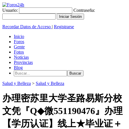
Usuario:
Contraseña:
Recordar Datos de Acceso
|
Registrarse
Inicio
Foros
Gente
Fotos
Noticias
Provincias
Blog
Salud y Belleza
>
Salud y Belleza
办理密苏里大学圣路易斯分校
文凭『Q◆微551190476』办理
【学历认证】线上★毕业证＋