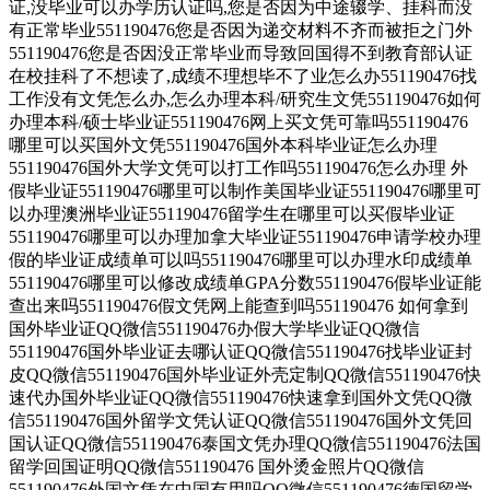
证,没毕业可以办学历认证吗,您是否因为中途辍学、挂科而没
有正常毕业551190476您是否因为递交材料不齐而被拒之门外
551190476您是否因没正常毕业而导致回国得不到教育部认证
在校挂科了不想读了,成绩不理想毕不了业怎么办551190476找
工作没有文凭怎么办,怎么办理本科/研究生文凭551190476如何
办理本科/硕士毕业证551190476网上买文凭可靠吗551190476
哪里可以买国外文凭551190476国外本科毕业证怎么办理
551190476国外大学文凭可以打工作吗551190476怎么办理 外
假毕业证551190476哪里可以制作美国毕业证551190476哪里可
以办理澳洲毕业证551190476留学生在哪里可以买假毕业证
551190476哪里可以办理加拿大毕业证551190476申请学校办理
假的毕业证成绩单可以吗551190476哪里可以办理水印成绩单
551190476哪里可以修改成绩单GPA分数551190476假毕业证能
查出来吗551190476假文凭网上能查到吗551190476 如何拿到
国外毕业证QQ微信551190476办假大学毕业证QQ微信
551190476国外毕业证去哪认证QQ微信551190476找毕业证封
皮QQ微信551190476国外毕业证外壳定制QQ微信551190476快
速代办国外毕业证QQ微信551190476快速拿到国外文凭QQ微
信551190476国外留学文凭认证QQ微信551190476国外文凭回
国认证QQ微信551190476泰国文凭办理QQ微信551190476法国
留学回国证明QQ微信551190476 国外烫金照片QQ微信
551190476外国文凭在中国有用吗QQ微信551190476德国留学