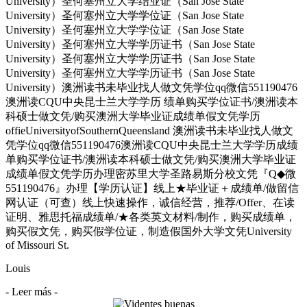
University）圣何塞州立大学结业证（San Jose State
University）圣何塞州立大学学位证（San Jose State
University）圣何塞州立大学学位证（San Jose State
University）圣何塞州立大学学历证书（San Jose State
University）圣何塞州立大学学历证书（San Jose State
University）圣何塞州立大学学历证书（San Jose State
University）澳洲读书未毕业找人做文凭学位qq微信551190476
澳洲读CQU中央昆士兰大学学历 绩单购买学位证书/澳洲读本
科硕士做文凭/购买澳洲大学毕业证成绩单假文凭学历
offieUniversityofSouthernQueensland 澳洲读书未毕业找人做文
凭学位qq微信551190476澳洲读CQU中央昆士兰大学学历成绩
单购买学位证书/澳洲读本科硕士做文凭/购买澳洲大学毕业证
成绩单假文凭学历办理密苏里大学圣路易斯分校文凭『Q◆微
551190476』办理【学历认证】线上★毕业证＋成绩单/做留信
网认证（可查）线上快速操作，诚信经营，推荐/Offer、在读
证明、雅思托福成绩单/★各类英文材料/制作，购买成绩单，
购买假文凭，购买假学位证，制造假国外大学文凭University
of Missouri St.
Louis
- Leer más -