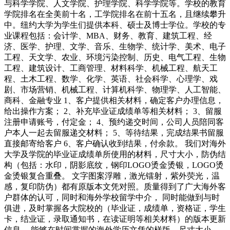
与科学学院、人文学院、护理学院、科学学院等。学校的教育
学院排名在全美前十名，工学院排名在前十五名，且继续攀升
中。纽约大学为学生们提供本科、硕士及博士学位。学校的专
业课程包括：会计学、MBA、财务、教育、建筑工程、经
济、医学、护理、文学、音乐、生物学、统计学、美术、电子
工程、天文学、农业、环境污染控制、历史、电气工程、生物
工程、建筑设计、工商管理、材料科学、机械工程、航天工
程、土木工程、数学、化学、英语、社会科学、心理学、戏
剧、市场营销、机械工程、计算机科学、物理学、人工智能、
商科、金融专业 1、客户提供相关材料，确定客户办理信息，
给出操作方案； 2、补充毕业证成绩单等相关材料； 3、留服
注册申请账号，付定金； 4、预约递交时间，公司人员陪同客
户本人一起去留服递交材料； 5、等待结果，完成结果书留服
直接邮寄给客户 6、客户确认收到结果，付余款。 我们对海外
大学及学院的毕业证成绩单所使用的材料，尺寸大小，防伪结
构（包括：水印，阴影底纹，钢印LOGO烫金烫银，LOGO烫
金烫银复合重叠。 文字图案浮雕，激光镭射，紫外荧光，温
感，复印防伪）都有原版本文凭对照。质量得到了广大海外客
户群体的认可，同时和海外学校留学中介， 同时能做到与时
俱进，及时掌握各大院校的（毕业证，成绩单，资格证，学生
卡，结业证，录取通知书，在读证明等相关材料）的版本更新
信息， 能够在时间掌握的海外学历文凭的样版，尺寸大小，