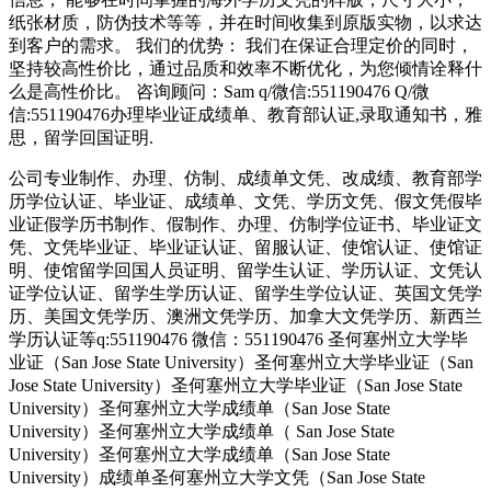
纸张材质，防伪技术等等，并在时间收集到原版实物，以求达
到客户的需求。 我们的优势： 我们在保证合理定价的同时，
坚持较高性价比，通过品质和效率不断优化，为您倾情诠释什
么是高性价比。 咨询顾问：Sam q/微信:551190476 Q/微
信:551190476办理毕业证成绩单、教育部认证,录取通知书，雅
思，留学回国证明.
公司专业制作、办理、仿制、成绩单文凭、改成绩、教育部学
历学位认证、毕业证、成绩单、文凭、学历文凭、假文凭假毕
业证假学历书制作、假制作、办理、仿制学位证书、毕业证文
凭、文凭毕业证、毕业证认证、留服认证、使馆认证、使馆证
明、使馆留学回国人员证明、留学生认证、学历认证、文凭认
证学位认证、留学生学历认证、留学生学位认证、英国文凭学
历、美国文凭学历、澳洲文凭学历、加拿大文凭学历、新西兰
学历认证等q:551190476 微信：551190476 圣何塞州立大学毕
业证（San Jose State University）圣何塞州立大学毕业证（San
Jose State University）圣何塞州立大学毕业证（San Jose State
University）圣何塞州立大学成绩单（San Jose State
University）圣何塞州立大学成绩单（ San Jose State
University）圣何塞州立大学成绩单（San Jose State
University）成绩单圣何塞州立大学文凭（San Jose State