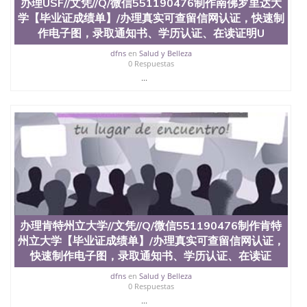
料； 5、等待结果，完成结果书留服直接邮寄给客户
办理USF//文凭//Q/微信551190476制作南佛罗里达大
6、客户确认收到结果，付余款。 我们对海外大学及
学【毕业证成绩单】/办理真实可查留信网认证，快速制
学院的毕业证成绩单所使用的材料，尺寸大小，防伪
作电子图，录取通知书、学历认证、在读证明U
结构（包括：水印，阴影底纹，钢印LOGO烫金烫
银，LOGO烫金烫银复合重叠。 文字图案浮雕，激光
dfns
en
Salud y Belleza
0 Respuestas
镭射，紫外荧光，温感，复印防伪）都有原版本文凭
...
对照。质量得到了广大海外客户群体的认可，同时和
海外学校留学中介， 同时能做到与时俱进，及时掌握
各大院校的（毕业证，成绩单，资格证，学生卡，结
业证，录取通知书，在读证明等相关材料）的版本更
新信息， 能够在时间掌握的海外学历文凭的样版，尺
寸大小，纸张材质，防伪技术等等，并在时间收集到
原版实物，以求达到客户的需求。 我们的优势： 我
们在保证合理定价的同时，坚持较高性价比，通过品
质和效率不断优化，为您倾情诠释什么是高性价比。
咨询顾问：Sam q/微信:551190476 Q/微
信:551190476办理毕业证成绩单、教育部认证,录取通
知书，雅思，留学回国证明.
办理肯特州立大学//文凭//Q/微信551190476制作肯特
州立大学【毕业证成绩单】/办理真实可查留信网认证，
公司专业制作、办理、仿制、成绩单文凭、改成绩、
快速制作电子图，录取通知书、学历认证、在读证
教育部学历学位认证、毕业证、成绩单、文凭、学历
文凭、假文凭假毕业证假学历书制作、假制作、办
dfns
en
Salud y Belleza
理、仿制学位证书、毕业证文凭、文凭毕业证、毕业
0 Respuestas
证认证、留服认证、使馆认证、使馆证明、使馆留学
...