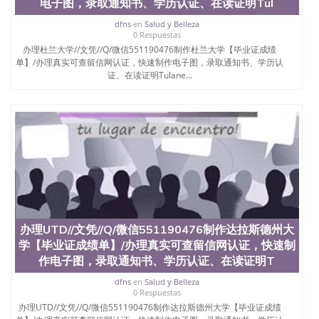
offieUniversityofSouthernQueensland 澳洲读书未毕
电子图，录取通知书、学历认证、在读证明Tul
业找人做文凭学位qq微信551190476澳洲读CQU中央
dfns
en
Salud y Belleza
昆士兰大学学历成绩单购买学位证书/澳洲读本科硕
0 Respuestas
士做文凭/购买澳洲大学毕业证成绩单假文凭学历办
办理杜兰大学//文凭//Q/微信551190476制作杜兰大学【毕业证成绩
理新罕布什尔大学//文凭//Q/微信551190476制作新罕
单】/办理真实可查留信网认证，快速制作电子图，录取通知书、学历认
布什尔大学【毕业证成绩单】/办理真实可查留信网
证、在读证明Tulane...
认证，快速制作电子图，录取通知书、学历认证、在
读证明University of New Hampshire-Main Campus
办理UTD//文凭//Q/微信551190476制作达拉斯德州大
学【毕业证成绩单】/办理真实可查留信网认证，快速制
作电子图，录取通知书、学历认证、在读证明T
dfns
en
Salud y Belleza
0 Respuestas
办理UTD//文凭//Q/微信551190476制作达拉斯德州大学【毕业证成绩