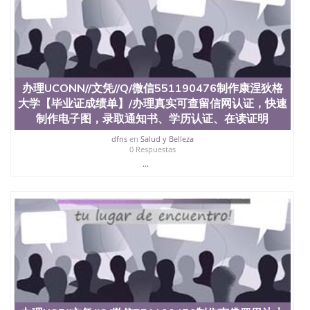
品部做成品； 6、成品做好拍照或者视频确认再付余
款； 7、快递给客户（国内顺丰，国外DHL）。 三、
真实网上可查的证明材料 1、教育部学历学位认证，
留服真实存档可查，存档。 2、留学回国人员证明
（使馆认证），使馆网站真实存档可查。 3、留信网
真实可查认证办理，存档可查，终身受用。 四、办理
办理UCONN//文凭//Q/微信551190476制作康涅狄格
流程农业科学院、艺术与建筑学院、商学院、交流学
院、地球及物质科学院、教育学院、工程学院、健康
大学【毕业证成绩单】/办理真实可查留信网认证，快速
与人类发展学院、信息工程与科学学院、人文学院、
制作电子图，录取通知书、学历认证、在读证明
护理学院、科学学院等。学校的教育学院排名在全美
dfns
en
Salud y Belleza
前十名，工学院排名在前十五名，且继续攀升中。纽
0 Respuestas
约大学为学生们提供本科、硕士及博士学位。学校的
...
专业课程包括：会计学、MBA、财务、教育、建筑工
程、经济、医学、护理、文学、音乐、生物学、统计
学、美术、电子工程、天文学、农业、环境污染控
制、历史、电气工程、生物工程、建筑设计、工商管
理、材料科学、机械工程、航天工程、土木工程、数
学、化学、英语、社会科学、心理学、戏剧、市场营
销、机械工程、计算机科学、物理学、人工智能、商
科、金融专业 1、客户提供相关材料，确定客户办理
信息，给出操作方案； 2、补充毕业证成绩单等相关
材料； 3、留服注册申请账号，付定金； 4、预约递
交时间，公司人员陪同客户本人一起去留服递交材