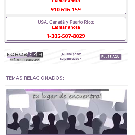
551190476入职事业单位/国企假的毕业证会查吗
551190476入职国企/事业单位需要些什么材料
910 616 159
551190476办理假毕业证在国内能用吗, 挂科拿不到毕
业证怎么办, 毕业证丢了怎么办, 没有正常毕业怎么办
理毕业证,没毕业可以办学历认证吗,您是否因为中途
辍学、挂科而没有正常毕业551190476您是否因为递
1-305-507-8029
交材料不齐而被拒之门外551190476您是否因没正常
毕业而导致回国得不到教育部认证在校挂科了不想读
了,成绩不理想毕不了业怎么办551190476找工作没有
文凭怎么办,怎么办理本科/研究生文凭551190476如
何办理本科/硕士毕业证551190476网上买文凭可靠吗
551190476哪里可以买国外文凭551190476国外本科
毕业证怎么办理551190476国外大学文凭可以打工作
吗551190476怎么办理 外假毕业证551190476哪里可
TEMAS RELACIONADOS:
以制作美国毕业证551190476哪里可以办理澳洲毕业
证551190476留学生在哪里可以买假毕业证
551190476哪里可以办理加拿大毕业证551190476申
请学校办理假的毕业证成绩单可以吗551190476哪里
可以办理水印成绩单551190476哪里可以修改成绩单
GPA分数551190476假毕业证能查出来吗551190476
假文凭网上能查到吗551190476 如何拿到国外毕业证
QQ微信551190476办假大学毕业证QQ微信551190476
国外毕业证去哪认证QQ微信551190476找毕业证封皮
QQ微信551190476国外毕业证外壳定制QQ微信