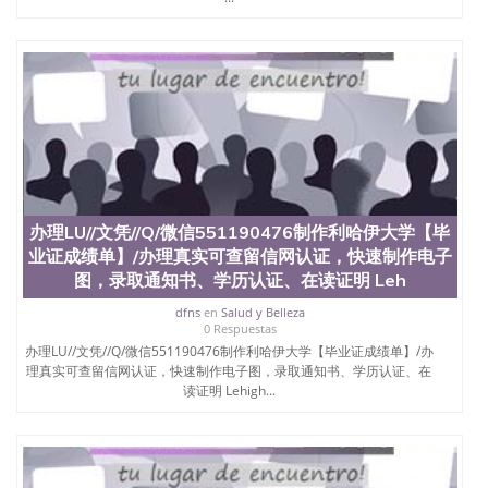
心，占地154公顷。它是一所位于加利福尼亚州的著
名综合性公立大学，它以极高的就业率，全美名列前
茅的毕业薪资，浓厚的多元化学术氛围，杰出的本科
教育质量，被《福克斯》杂志评选为全美50强公立综
合性大学，每年有来自世界各地的成百上千的海外学
生前往求学。 至今，这是一所在世界上享有学术地
位、声誉、实习机会和影响力的高等教育机构，并获
誉为美国本科教育质量的核心代表。其计算机系与会
计系更是在当今美国大学教学排名中表现优异。其毕
业生大多可以在其所处地域的世界硅谷中心得到工作
机会。许多硅谷公司甚至在学生大三和大四的学期提
办理LU//文凭//Q/微信551190476制作利哈伊大学【毕
供许多相应科系的实习机会。无论是加州大学系统
(UC)，还是加州州立大学系统(CSU), 圣何塞州立大学
业证成绩单】/办理真实可查留信网认证，快速制作电子
都占据着加州所有大学中的地理位置。 圣何塞州立大
图，录取通知书、学历认证、在读证明 Leh
学座落于硅谷(Silicon Valley), 于附近的旧金山-圣何塞
dfns
en
Salud y Belleza
地区为全美的重要科技中心。约有学生三万人，超过
0 Respuestas
134种学士学科和65个硕士学科，并有来自世界60余
办理LU//文凭//Q/微信551190476制作利哈伊大学【毕业证成绩单】/办
国的学生来此就读。其有名的科系如计算机科学，电
理真实可查留信网认证，快速制作电子图，录取通知书、学历认证、在
子工程学，工商管理学，艺术设计，和航空学等，深
读证明 Lehigh...
受性肯定及好评；而各种大学部和研究所的商学课程
也吸引了众多不同国家的专业人士前来研究与学习。
二、办理流程： 1、收集客户办理信息； 2、客户付
定金下单； 3、公司确认到账转制作点做电子图；
4、电子图做好发给客户确认； 5、电子图确认好转成