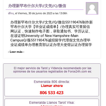
办理新罕布什尔大学//文凭//Q/微信
551190476制作新罕布什尔大学【毕业证
, el Viernes, 30 de Junio de 2023 a las 13:06h
dfns
成绩单】/办理真实可查留信网认证，快速
办理新罕布什尔大学//文凭//Q/微信551190476制作新
制作电子图，录取通知书、学历认证、在
罕布什尔大学【毕业证成绩单】/办理真实可查留信
网认证，快速制作电子图，录取通知书、学历认证、
在读证明University of New Hampshire-Main
CampusQ/薇551190476诚招留学代理假文凭办理毕
业证成绩单办理教育部认证办理大使馆认证办理留学
归国证明办理留信网认证办理留服认证办理学历认证
- Leer más -
办理学生卡办理录取通知书办理学位证书办理美国文
凭办理澳洲文凭办理英国文凭办理加拿大文凭办理德
国文凭 一、快速办理材料： 1、毕业证+成绩单+留学
回国人员证明+教育部认证,录取通知书，雅思。（全
套留学回国必备证明材料，给父母及亲朋好友一份完
美交代）； 2、雅思、托福，OFFER，在读证明，学
生卡等留学相关材料（申请学校、转学，甚至是申请
工签都可以用到）。 注：上述材料，随时都可以安排
办理，毕业证成绩单，学校，专业，学位，毕业时间
806 533 423
都可以根据客户要求安排。 国内找工作假的毕业证可
以用吗551190476假的毕业证成绩单可以办学历认证
吗551190476要定居国外需要办理什么材料