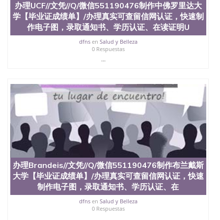
办理UCF//文凭//Q/微信551190476制作中佛罗里达大
551190476快速代办国外毕业证QQ微信551190476快
学【毕业证成绩单】/办理真实可查留信网认证，快速制
速拿到国外文凭QQ微信551190476国外留学文凭认证
QQ微信551190476国外文凭回国认证QQ微信
作电子图，录取通知书、学历认证、在读证明U
551190476泰国文凭办理QQ微信551190476法国留学
dfns
en
Salud y Belleza
回国证明QQ微信551190476 国外烫金照片QQ微信
0 Respuestas
551190476外国文凭在中国有用吗QQ微信551190476
...
德国留学回国证明QQ微信551190476爱尔兰留学回国
证明QQ微信551190476国外硕士文凭办理QQ微信
551190476 网上买文凭可靠吗QQ微信551190476买国
外文凭质量QQ微信551190476国外本科毕业证怎么办
理QQ微信551190476国外大学文凭真制作QQ微信
551190476办国外文凭可找工作QQ微信551190476国
外大学有毕业证QQ微信551190476办理国外毕业证价
格QQ微信551190476国外编号查询QQ微信551190476
办理国外文凭要交定金吗QQ微信551190476办国外可
查文凭QQ微信551190476网上购买真文凭可信吗QQ
微信551190476学士学位证书查询机构QQ微信
办理Brandeis//文凭//Q/微信551190476制作布兰戴斯
551190476 国外资格证书办理QQ微信551190476如何
大学【毕业证成绩单】/办理真实可查留信网认证，快速
办理学历认证QQ微信551190476海外文凭认证办理
QQ微信551190476 圣何塞州立大学（San Jose State
制作电子图，录取通知书、学历认证、在
University, 又译为“圣荷西州立大学”）成立于1857
dfns
en
Salud y Belleza
年，简称SJSU，是加州历史悠久的大学之一，也是美
0 Respuestas
西地区的公立大学之一。位于圣何塞市San Jose中
...