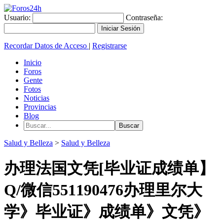
Usuario:
Contraseña:
Recordar Datos de Acceso
|
Registrarse
Inicio
Foros
Gente
Fotos
Noticias
Provincias
Blog
Salud y Belleza
>
Salud y Belleza
办理法国文凭[毕业证成绩单】
Q/微信551190476办理里尔大
学》毕业证》成绩单》文凭》