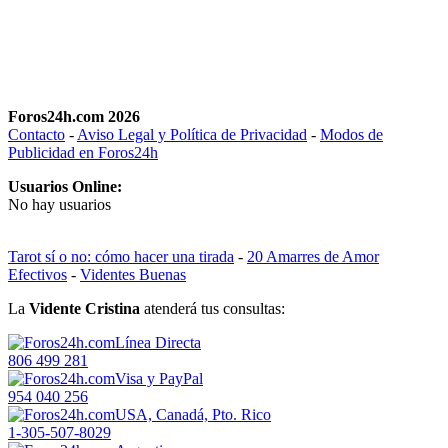
Foros24h.com 2026
Contacto
-
Aviso Legal y Política de Privacidad
-
Modos de
Publicidad en Foros24h
Usuarios Online:
No hay usuarios
Tarot sí o no: cómo hacer una tirada
-
20 Amarres de Amor
Efectivos
-
Videntes Buenas
La
Vidente Cristina
atenderá tus consultas:
Línea Directa
806 499 281
Visa y PayPal
954 040 256
USA, Canadá, Pto. Rico
1-305-507-8029