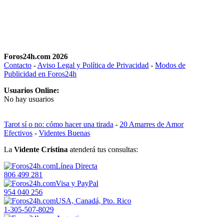
Foros24h.com 2026
Contacto
-
Aviso Legal y Política de Privacidad
-
Modos de
Publicidad en Foros24h
Usuarios Online:
No hay usuarios
Tarot sí o no: cómo hacer una tirada
-
20 Amarres de Amor
Efectivos
-
Videntes Buenas
La
Vidente Cristina
atenderá tus consultas:
Línea Directa
806 499 281
Visa y PayPal
954 040 256
USA, Canadá, Pto. Rico
1-305-507-8029