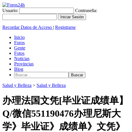
Usuario:
Contraseña:
Recordar Datos de Acceso
|
Registrarse
Inicio
Foros
Gente
Fotos
Noticias
Provincias
Blog
Salud y Belleza
>
Salud y Belleza
办理法国文凭[毕业证成绩单】
Q/微信551190476办理尼斯大
学》毕业证》成绩单》文凭》