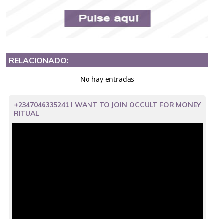
RELACIONADO:
No hay entradas
+2347046335241 I WANT TO JOIN OCCULT FOR MONEY
RITUAL