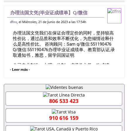
办理法国文凭[毕业证成绩单】Q/微信
551190476办理雷恩大学》毕业证》成绩
, el Miércoles, 21 de Junio de 2023 a las 17:54h
dfns
单》文凭》学位证||&专业解决国外退学/未
办理法国文凭我们在保证合理定价的同时，坚持较高
顺利毕业/成绩不理想/留信认证办理
性价比，通过品质和效率不断优化，为您倾情诠释什
么是高性价比。 咨询顾问：Sam q/微信:551190476
Q/微信:551190476办理毕业证成绩单、教育部认证,录
取通知书，雅思，留学回国证明.
公司专业制作、办理、仿制、成绩单文凭、改成绩、
- Leer más -
教育部学历学位认证、毕业证、成绩单、文凭、学历
文凭、假文凭假毕业证假学历书制作、假制作、办
理、仿制学位证书、毕业证文凭、文凭毕业证、毕业
证认证、留服认证、使馆认证、使馆证明、使馆留学
回国人员证明、留学生认证、学历认证、文凭认证学
位认证、留学生学历认证、留学生学位认证、英国文
806 533 423
凭学历、美国文凭学历、澳洲文凭学历、加拿大文凭
学历、新西兰学历认证等q:551190476 微信：
551190476 圣何塞州立大学毕业证（San Jose State
910 616 159
University）圣何塞州立大学毕业证（San Jose State
University）圣何塞州立大学毕业证（San Jose State