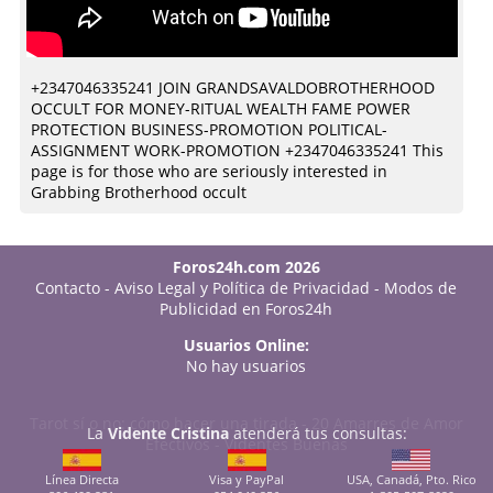
+2347046335241 JOIN GRANDSAVALDOBROTHERHOOD
OCCULT FOR MONEY-RITUAL WEALTH FAME POWER
PROTECTION BUSINESS-PROMOTION POLITICAL-
ASSIGNMENT WORK-PROMOTION +2347046335241 This
page is for those who are seriously interested in
Grabbing Brotherhood occult
Foros24h.com 2026
Contacto
-
Aviso Legal y Política de Privacidad
-
Modos de
Publicidad en Foros24h
Usuarios Online:
No hay usuarios
Tarot sí o no: cómo hacer una tirada
-
20 Amarres de Amor
La
Vidente Cristina
atenderá tus consultas:
Efectivos
-
Videntes Buenas
Línea Directa
Visa y PayPal
USA, Canadá, Pto. Rico