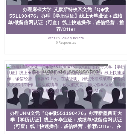
文凭、假文凭假毕业证假学历书制作、假制作、办
理、仿制学位证书、毕业证文凭、文凭毕业证、毕业
办理麻省大学-艾默斯特校区文凭『Q◆微
证认证、留服认证、使馆认证、使馆证明、使馆留学
551190476』办理【学历认证】线上★毕业证＋成绩
回国人员证明、留学生认证、学历认证、文凭认证学
单/做留信网认证（可查）线上快速操作，诚信经营，推
位认证、留学生学历认证、留学生学位认证、英国文
荐/Offer
凭学历、美国文凭学历、澳洲文凭学历、加拿大文凭
学历、新西兰学历认证等q:551190476 微信：
dfns
en
Salud y Belleza
551190476 圣何塞州立大学毕业证（San Jose State
0 Respuestas
University）圣何塞州立大学毕业证（San Jose State
...
University）圣何塞州立大学毕业证（San Jose State
University）圣何塞州立大学成绩单（San Jose State
University）圣何塞州立大学成绩单（ San Jose State
University）圣何塞州立大学成绩单（San Jose State
University）成绩单圣何塞州立大学文凭（San Jose
State University）圣何塞州立大学（San Jose State
University）圣何塞州立大学（San Jose State
University）圣何塞州立大学（ San Jose State
University）圣何塞州立大学（San Jose State
University）圣何塞州立大学文凭（San Jose State
University）圣何塞州立大学文凭（San Jose State
办理UNM文凭『Q◆微551190476』办理新墨西哥大
University）文凭圣何塞州立大学文凭（San Jose
学【学历认证】线上★毕业证＋成绩单/做留信网认证
State University）圣何塞州立大学学历（ San Jose
（可查）线上快速操作，诚信经营，推荐/Offer、在
State University）圣何塞州立大学学历（San Jose
State University）圣何塞州立大学学历（San Jose