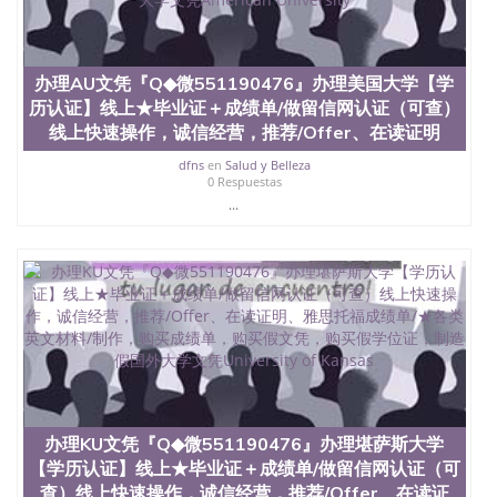
University, 又译为“圣荷西州立大学”）成立于1857
年，简称SJSU，是加州历史悠久的大学之一，也是美
西地区的公立大学之一。位于圣何塞市San Jose中
心，占地154公顷。它是一所位于加利福尼亚州的著
办理AU文凭『Q◆微551190476』办理美国大学【学
名综合性公立大学，它以极高的就业率，全美名列前
历认证】线上★毕业证＋成绩单/做留信网认证（可查）
茅的毕业薪资，浓厚的多元化学术氛围，杰出的本科
线上快速操作，诚信经营，推荐/Offer、在读证明
教育质量，被《福克斯》杂志评选为全美50强公立综
合性大学，每年有来自世界各地的成百上千的海外学
dfns
en
Salud y Belleza
生前往求学。 至今，这是一所在世界上享有学术地
0 Respuestas
位、声誉、实习机会和影响力的高等教育机构，并获
...
誉为美国本科教育质量的核心代表。其计算机系与会
计系更是在当今美国大学教学排名中表现优异。其毕
业生大多可以在其所处地域的世界硅谷中心得到工作
机会。许多硅谷公司甚至在学生大三和大四的学期提
供许多相应科系的实习机会。无论是加州大学系统
(UC)，还是加州州立大学系统(CSU), 圣何塞州立大学
都占据着加州所有大学中的地理位置。 圣何塞州立大
学座落于硅谷(Silicon Valley), 于附近的旧金山-圣何塞
地区为全美的重要科技中心。约有学生三万人，超过
134种学士学科和65个硕士学科，并有来自世界60余
国的学生来此就读。其有名的科系如计算机科学，电
办理KU文凭『Q◆微551190476』办理堪萨斯大学
子工程学，工商管理学，艺术设计，和航空学等，深
【学历认证】线上★毕业证＋成绩单/做留信网认证（可
受性肯定及好评；而各种大学部和研究所的商学课程
也吸引了众多不同国家的专业人士前来研究与学习。
查）线上快速操作，诚信经营，推荐/Offer、在读证