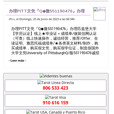
办理PITT文凭『Q◆微551190476』办理
匹兹堡大学【学历认证】线上★毕业证＋成
, el Domingo, 25 de Junio de 2023 a las 06:34h
dfns
绩单/做留信网认证（可查）线上快速操作，
办理PITT文凭『Q◆微551190476』办理匹兹堡大学
诚信经营，推荐/Offer、在
【学历认证】线上★毕业证＋成绩单/做留信网认证
（可查）线上快速操作，诚信经营，推荐/Offer、在
读证明、雅思托福成绩单/★各类英文材料/制作，购
买成绩单，购买假文凭，购买假学位证，制造假国外
大学文凭University of PittsburghQ/薇551190476诚招
留学代理假文凭办理毕业证成绩单办理教育部认证办
- Leer más -
理大使馆认证办理留学归国证明办理留信网认证办理
留服认证办理学历认证办理学生卡办理录取通知书办
理学位证书办理美国文凭办理澳洲文凭办理英国文凭
办理加拿大文凭办理德国文凭 一、快速办理材料：
1、毕业证+成绩单+留学回国人员证明+教育部认证,
录取通知书，雅思。（全套留学回国必备证明材料，
806 533 423
给父母及亲朋好友一份完美交代）； 2、雅思、托
福，OFFER，在读证明，学生卡等留学相关材料（申
请学校、转学，甚至是申请工签都可以用到）。 注：
910 616 159
上述材料，随时都可以安排办理，毕业证成绩单，学
校，专业，学位，毕业时间都可以根据客户要求安