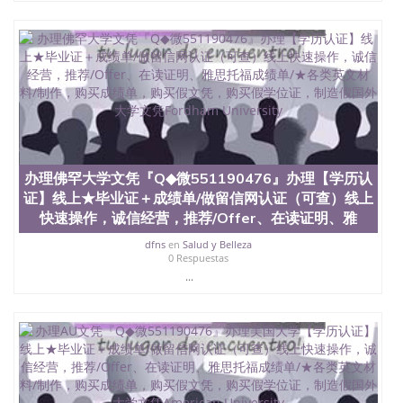
QQ微信551190476国外毕业证去哪认证QQ微信
551190476找毕业证封皮QQ微信551190476国外毕业
证外壳定制QQ微信551190476快速代办国外毕业证
QQ微信551190476快速拿到国外文凭QQ微信
551190476国外留学文凭认证QQ微信551190476国外
文凭回国认证QQ微信551190476泰国文凭办理QQ微
信551190476法国留学回国证明QQ微信551190476 国
外烫金照片QQ微信551190476外国文凭在中国有用吗
QQ微信551190476德国留学回国证明QQ微信
551190476爱尔兰留学回国证明QQ微信551190476国
办理佛罕大学文凭『Q◆微551190476』办理【学历认
外硕士文凭办理QQ微信551190476 网上买文凭可靠
证】线上★毕业证＋成绩单/做留信网认证（可查）线上
吗QQ微信551190476买国外文凭质量QQ微信
快速操作，诚信经营，推荐/Offer、在读证明、雅
551190476国外本科毕业证怎么办理QQ微信
551190476国外大学文凭真制作QQ微信551190476办
dfns
en
Salud y Belleza
国外文凭可找工作QQ微信551190476国外大学有毕业
0 Respuestas
证QQ微信551190476办理国外毕业证价格QQ微信
...
551190476国外编号查询QQ微信551190476办理国外
文凭要交定金吗QQ微信551190476办国外可查文凭
QQ微信551190476网上购买真文凭可信吗QQ微信
551190476学士学位证书查询机构QQ微信551190476
国外资格证书办理QQ微信551190476如何办理学历认
证QQ微信551190476海外文凭认证办理QQ微信
551190476 圣何塞州立大学（San Jose State