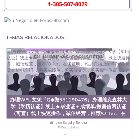
排。 国内找工作假的毕业证可以用吗551190476假的
1-305-507-8029
毕业证成绩单可以办学历认证吗551190476要定居国
外需要办理什么材料551190476入职事业单位/国企假
的毕业证会查吗551190476入职国企/事业单位需要些
什么材料551190476办理假毕业证在国内能用吗, 挂科
拿不到毕业证怎么办, 毕业证丢了怎么办, 没有正常毕
TEMAS RELACIONADOS:
业怎么办理毕业证,没毕业可以办学历认证吗,您是否
因为中途辍学、挂科而没有正常毕业551190476您是
否因为递交材料不齐而被拒之门外551190476您是否
因没正常毕业而导致回国得不到教育部认证在校挂科
了不想读了,成绩不理想毕不了业怎么办551190476找
工作没有文凭怎么办,怎么办理本科/研究生文凭
551190476如何办理本科/硕士毕业证551190476网上
买文凭可靠吗551190476哪里可以买国外文凭
551190476国外本科毕业证怎么办理551190476国外
大学文凭可以打工作吗551190476怎么办理 外假毕业
证551190476哪里可以制作美国毕业证551190476哪
办理WFU文凭『Q◆微551190476』办理维克森林大
里可以办理澳洲毕业证551190476留学生在哪里可以
学【学历认证】线上★毕业证＋成绩单/做留信网认证
买假毕业证551190476哪里可以办理加拿大毕业证
（可查）线上快速操作，诚信经营，推荐/Offer、在
551190476申请学校办理假的毕业证成绩单可以吗
551190476哪里可以办理水印成绩单551190476哪里
dfns
en
Salud y Belleza
可以修改成绩单GPA分数551190476假毕业证能查出
0 Respuestas
来吗551190476假文凭网上能查到吗551190476 如何
...
拿到国外毕业证QQ微信551190476办假大学毕业证