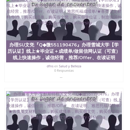
信息，给出操作方案； 2、补充毕业证成绩单等相关
材料； 3、留服注册申请账号，付定金； 4、预约递
交时间，公司人员陪同客户本人一起去留服递交材
料； 5、等待结果，完成结果书留服直接邮寄给客户
6、客户确认收到结果，付余款。 我们对海外大学及
学院的毕业证成绩单所使用的材料，尺寸大小，防伪
结构（包括：水印，阴影底纹，钢印LOGO烫金烫
银，LOGO烫金烫银复合重叠。 文字图案浮雕，激光
办理SU文凭『Q◆微551190476』办理雪城大学【学
镭射，紫外荧光，温感，复印防伪）都有原版本文凭
对照。质量得到了广大海外客户群体的认可，同时和
历认证】线上★毕业证＋成绩单/做留信网认证（可查）
海外学校留学中介， 同时能做到与时俱进，及时掌握
线上快速操作，诚信经营，推荐/Offer、在读证明
各大院校的（毕业证，成绩单，资格证，学生卡，结
业证，录取通知书，在读证明等相关材料）的版本更
dfns
en
Salud y Belleza
0 Respuestas
新信息， 能够在时间掌握的海外学历文凭的样版，尺
...
寸大小，纸张材质，防伪技术等等，并在时间收集到
原版实物，以求达到客户的需求。 我们的优势： 我
们在保证合理定价的同时，坚持较高性价比，通过品
质和效率不断优化，为您倾情诠释什么是高性价比。
咨询顾问：Sam q/微信:551190476 Q/微
信:551190476办理毕业证成绩单、教育部认证,录取通
知书，雅思，留学回国证明.
公司专业制作、办理、仿制、成绩单文凭、改成绩、
教育部学历学位认证、毕业证、成绩单、文凭、学历