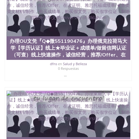
文凭学位qq微信551190476澳洲读CQU中央昆士兰大
学学历 绩单购买学位证书/澳洲读本科硕士做文凭/购
买澳洲大学毕业证成绩单假文凭学历
offieUniversityofSouthernQueensland 澳洲读书未毕
业找人做文凭学位qq微信551190476澳洲读CQU中央
昆士兰大学学历成绩单购买学位证书/澳洲读本科硕
士做文凭/购买澳洲大学毕业证成绩单假文凭学历办
办理OU文凭『Q◆微551190476』办理俄克拉荷马大
理PITT文凭『Q◆微551190476』办理匹兹堡大学【学
学【学历认证】线上★毕业证＋成绩单/做留信网认证
历认证】线上★毕业证＋成绩单/做留信网认证（可
查）线上快速操作，诚信经营，推荐/Offer、在读证
（可查）线上快速操作，诚信经营，推荐/Offer、在
明、雅思托福成绩单/★各类英文材料/制作，购买成
dfns
en
Salud y Belleza
绩单，购买假文凭，购买假学位证，制造假国外大学
0 Respuestas
文凭University of Pittsburgh
...