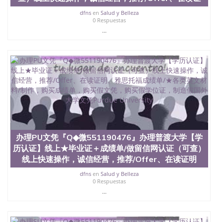
二、办理流程： 1、收集客户办理信息； 2、客户付
dfns
en
Salud y Belleza
定金下单； 3、公司确认到账转制作点做电子图；
0 Respuestas
4、电子图做好发给客户确认； 5、电子图确认好转成
...
品部做成品； 6、成品做好拍照或者视频确认再付余
款； 7、快递给客户（国内顺丰，国外DHL）。 三、
真实网上可查的证明材料 1、教育部学历学位认证，
留服真实存档可查，存档。 2、留学回国人员证明
（使馆认证），使馆网站真实存档可查。 3、留信网
真实可查认证办理，存档可查，终身受用。 四、办理
流程农业科学院、艺术与建筑学院、商学院、交流学
院、地球及物质科学院、教育学院、工程学院、健康
与人类发展学院、信息工程与科学学院、人文学院、
护理学院、科学学院等。学校的教育学院排名在全美
前十名，工学院排名在前十五名，且继续攀升中。纽
办理PU文凭『Q◆微551190476』办理普渡大学【学
约大学为学生们提供本科、硕士及博士学位。学校的
专业课程包括：会计学、MBA、财务、教育、建筑工
历认证】线上★毕业证＋成绩单/做留信网认证（可查）
程、经济、医学、护理、文学、音乐、生物学、统计
线上快速操作，诚信经营，推荐/Offer、在读证明
学、美术、电子工程、天文学、农业、环境污染控
dfns
en
Salud y Belleza
制、历史、电气工程、生物工程、建筑设计、工商管
0 Respuestas
理、材料科学、机械工程、航天工程、土木工程、数
...
学、化学、英语、社会科学、心理学、戏剧、市场营
销、机械工程、计算机科学、物理学、人工智能、商
科、金融专业 1、客户提供相关材料，确定客户办理