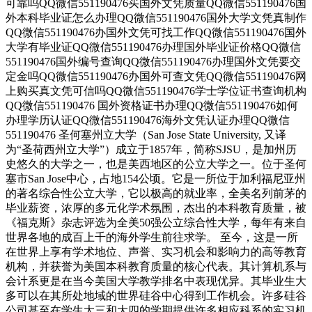
可靠吗QQ微信551190476买国外文凭质量QQ微信551190476国
外本科毕业证怎么办理QQ微信551190476国外大学文凭真制作
QQ微信551190476办国外文凭可找工作QQ微信551190476国外
大学有毕业证QQ微信551190476办理国外毕业证价格QQ微信
551190476国外编号查询QQ微信551190476办理国外文凭要交
定金吗QQ微信551190476办国外可查文凭QQ微信551190476网
上购买真文凭可信吗QQ微信551190476学士学位证书查询机构
QQ微信551190476 国外资格证书办理QQ微信551190476如何
办理学历认证QQ微信551190476海外文凭认证办理QQ微信
551190476 圣何塞州立大学（San Jose State University, 又译
为“圣荷西州立大学”）成立于1857年，简称SJSU，是加州历
史悠久的大学之一，也是美西地区的公立大学之一。位于圣何
塞市San Jose中心，占地154公顷。它是一所位于加利福尼亚州
的著名综合性公立大学，它以极高的就业率，全美名列前茅的
毕业薪资，浓厚的多元化学术氛围，杰出的本科教育质量，被
《福克斯》杂志评选为全美50强公立综合性大学，每年有来自
世界各地的成百上千的海外学生前往求学。 至今，这是一所
在世界上享有学术地位、声誉、实习机会和影响力的高等教育
机构，并获誉为美国本科教育质量的核心代表。其计算机系与
会计系更是在当今美国大学教学排名中表现优异。其毕业生大
多可以在其所处地域的世界硅谷中心得到工作机会。许多硅谷
公司甚至在学生大三和大四的学期提供许多相应科系的实习机