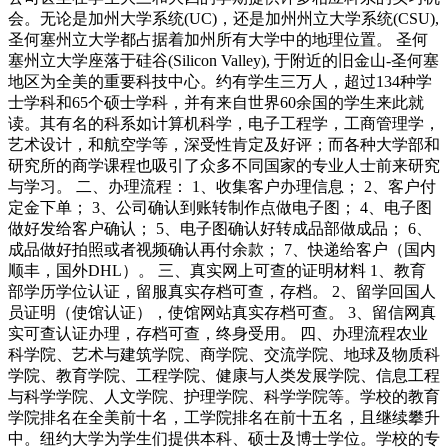
会。无论是加州大学系统(UC)，还是加州州立大学系统(CSU),
圣何塞州立大学都占据着加州所有大学中的地理位置。 圣何
塞州立大学座落于硅谷(Silicon Valley), 于附近的旧金山-圣何塞
地区为全美的重要科技中心。约有学生三万人，超过134种学
士学科和65个硕士学科，并有来自世界60余国的学生来此就
读。其有名的科系如计算机科学，电子工程学，工商管理学，
艺术设计，和航空学等，深受性肯定及好评；而各种大学部和
研究所的商学课程也吸引了众多不同国家的专业人士前来研究
与学习。 二、办理流程： 1、收集客户办理信息； 2、客户付
定金下单； 3、公司确认到账转制作点做电子图； 4、电子图
做好发给客户确认； 5、电子图确认好转成品部做成品； 6、
成品做好拍照或者视频确认再付余款； 7、快递给客户（国内
顺丰，国外DHL）。 三、真实网上可查的证明材料 1、教育
部学历学位认证，留服真实存档可查，存档。 2、留学回国人
员证明（使馆认证），使馆网站真实存档可查。 3、留信网真
实可查认证办理，存档可查，终身受用。 四、办理流程农业
科学院、艺术与建筑学院、商学院、交流学院、地球及物质科
学院、教育学院、工程学院、健康与人类发展学院、信息工程
与科学学院、人文学院、护理学院、科学学院等。学校的教育
学院排名在全美前十名，工学院排名在前十五名，且继续攀升
中。纽约大学为学生们提供本科、硕士及博士学位。学校的专