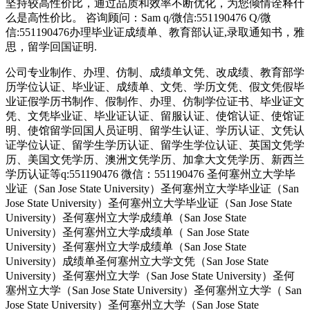
坚持较高性价比，通过品质和效率不断优化，为您倾情诠释什
么是高性价比。 咨询顾问：Sam q/微信:551190476 Q/微
信:551190476办理毕业证成绩单、教育部认证,录取通知书，雅
思，留学回国证明.
公司专业制作、办理、仿制、成绩单文凭、改成绩、教育部学
历学位认证、毕业证、成绩单、文凭、学历文凭、假文凭假毕
业证假学历书制作、假制作、办理、仿制学位证书、毕业证文
凭、文凭毕业证、毕业证认证、留服认证、使馆认证、使馆证
明、使馆留学回国人员证明、留学生认证、学历认证、文凭认
证学位认证、留学生学历认证、留学生学位认证、英国文凭学
历、美国文凭学历、澳洲文凭学历、加拿大文凭学历、新西兰
学历认证等q:551190476 微信：551190476 圣何塞州立大学毕
业证（San Jose State University）圣何塞州立大学毕业证（San
Jose State University）圣何塞州立大学毕业证（San Jose State
University）圣何塞州立大学成绩单（San Jose State
University）圣何塞州立大学成绩单（ San Jose State
University）圣何塞州立大学成绩单（San Jose State
University）成绩单圣何塞州立大学文凭（San Jose State
University）圣何塞州立大学（San Jose State University）圣何
塞州立大学（San Jose State University）圣何塞州立大学（ San
Jose State University）圣何塞州立大学（San Jose State