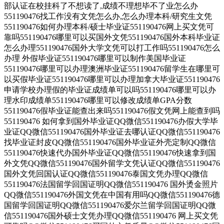
部认证在校挂科了不想读了,成绩不理想毕不了业怎么办
551190476找工作没有文凭怎么办,怎么办理本科/研究生文凭
551190476如何办理本科/硕士毕业证551190476网上买文凭可
靠吗551190476哪里可以买国外文凭551190476国外本科毕业证
怎么办理551190476国外大学文凭可以打工作吗551190476怎么
办理 外假毕业证551190476哪里可以制作美国毕业证
551190476哪里可以办理澳洲毕业证551190476留学生在哪里可
以买假毕业证551190476哪里可以办理加拿大毕业证551190476
申请学校办理假的毕业证成绩单可以吗551190476哪里可以办
理水印成绩单551190476哪里可以修改成绩单GPA分数
551190476假毕业证能查出来吗551190476假文凭网上能查到吗
551190476 如何拿到国外毕业证QQ微信551190476办假大学毕
业证QQ微信551190476国外毕业证去哪认证QQ微信551190476
找毕业证封皮QQ微信551190476国外毕业证外壳定制QQ微信
551190476快速代办国外毕业证QQ微信551190476快速拿到国
外文凭QQ微信551190476国外留学文凭认证QQ微信551190476
国外文凭回国认证QQ微信551190476泰国文凭办理QQ微信
551190476法国留学回国证明QQ微信551190476 国外烫金照片
QQ微信551190476外国文凭在中国有用吗QQ微信551190476德
国留学回国证明QQ微信551190476爱尔兰留学回国证明QQ微
信551190476国外硕士文凭办理QQ微信551190476 网上买文凭