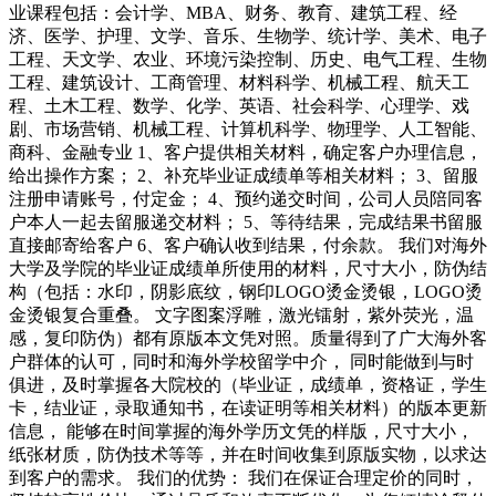
业课程包括：会计学、MBA、财务、教育、建筑工程、经
济、医学、护理、文学、音乐、生物学、统计学、美术、电子
工程、天文学、农业、环境污染控制、历史、电气工程、生物
工程、建筑设计、工商管理、材料科学、机械工程、航天工
程、土木工程、数学、化学、英语、社会科学、心理学、戏
剧、市场营销、机械工程、计算机科学、物理学、人工智能、
商科、金融专业 1、客户提供相关材料，确定客户办理信息，
给出操作方案； 2、补充毕业证成绩单等相关材料； 3、留服
注册申请账号，付定金； 4、预约递交时间，公司人员陪同客
户本人一起去留服递交材料； 5、等待结果，完成结果书留服
直接邮寄给客户 6、客户确认收到结果，付余款。 我们对海外
大学及学院的毕业证成绩单所使用的材料，尺寸大小，防伪结
构（包括：水印，阴影底纹，钢印LOGO烫金烫银，LOGO烫
金烫银复合重叠。 文字图案浮雕，激光镭射，紫外荧光，温
感，复印防伪）都有原版本文凭对照。质量得到了广大海外客
户群体的认可，同时和海外学校留学中介， 同时能做到与时
俱进，及时掌握各大院校的（毕业证，成绩单，资格证，学生
卡，结业证，录取通知书，在读证明等相关材料）的版本更新
信息， 能够在时间掌握的海外学历文凭的样版，尺寸大小，
纸张材质，防伪技术等等，并在时间收集到原版实物，以求达
到客户的需求。 我们的优势： 我们在保证合理定价的同时，