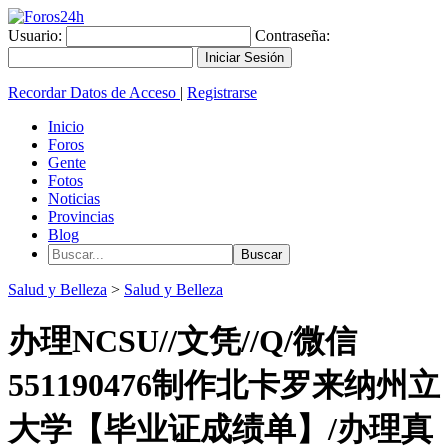
Usuario:
Contraseña:
Recordar Datos de Acceso
|
Registrarse
Inicio
Foros
Gente
Fotos
Noticias
Provincias
Blog
Salud y Belleza
>
Salud y Belleza
办理NCSU//文凭//Q/微信
551190476制作北卡罗来纳州立
大学【毕业证成绩单】/办理真