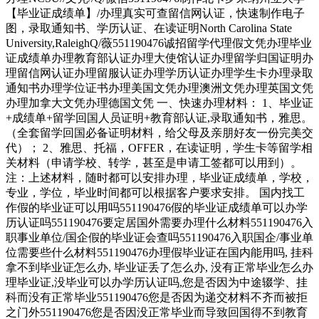
【毕业证成绩单】/办理真实可查留信网认证，快速制作电子
图，录取通知书、学历认证、在读证明North Carolina State
University,RaleighQ/薇551190476诚招留学代理假文凭办理毕业
证成绩单办理教育部认证办理大使馆认证办理留学归国证明办
理留信网认证办理留服认证办理学历认证办理学生卡办理录取
通知书办理学位证书办理美国文凭办理澳洲文凭办理英国文凭
办理加拿大文凭办理德国文凭 一、快速办理材料： 1、毕业证
+成绩单+留学回国人员证明+教育部认证,录取通知书，雅思。
（全套留学回国必备证明材料，给父母及亲朋好友一份完美交
代）； 2、雅思、托福，OFFER，在读证明，学生卡等留学相
关材料（申请学校、转学，甚至是申请工签都可以用到）。
注：上述材料，随时都可以安排办理，毕业证成绩单，学校，
专业，学位，毕业时间都可以根据客户要求安排。 国内找工
作假的毕业证可以用吗551190476假的毕业证成绩单可以办学
历认证吗551190476要定居国外需要办理什么材料551190476入
职事业单位/国企假的毕业证会查吗551190476入职国企/事业单
位需要些什么材料551190476办理假毕业证在国内能用吗, 挂科
拿不到毕业证怎么办, 毕业证丢了怎么办, 没有正常毕业怎么办
理毕业证,没毕业可以办学历认证吗,您是否因为中途辍学、挂
科而没有正常毕业551190476您是否因为递交材料不齐而被拒
之门外551190476您是否因没正常毕业而导致回国得不到教育