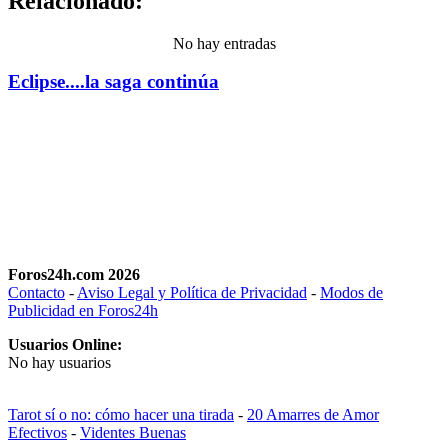
Relacionado:
No hay entradas
Eclipse....la saga continúa
Foros24h.com 2026
Contacto
-
Aviso Legal y Política de Privacidad
-
Modos de
Publicidad en Foros24h
Usuarios Online:
No hay usuarios
Tarot sí o no: cómo hacer una tirada
-
20 Amarres de Amor
Efectivos
-
Videntes Buenas