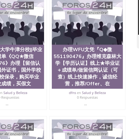
1190476外国文凭在中国有用吗QQ微信551190476德国留学
微信551190476国外硕士文凭办理QQ微信551190476 网
量QQ微信551190476国外本科毕业证怎么办理QQ微信
0476办国外文凭可找工作QQ微信551190476国外大学有毕业
51190476国外编号查询QQ微信551190476办理国外文凭
信551190476网上购买真文凭可信吗QQ微信551190476
资格证书办理QQ微信551190476如何办理学历认证QQ微信
塞州立大学（San Jose State University, 又译为“圣荷
大学牛津分校||毕业
办理WFU文凭『Q◆微
是加州历史悠久的大学之一，也是美西地区的公立大学之一。
成绩单《QQ★微信
551190476』办理维克森林大
顷。它是一所位于加利福尼亚州的著名综合性公立大学，它以极
0476》办理【留信认
学【学历认证】线上★毕业证
多元化学术氛围，杰出的本科教育质量，被《福克斯》杂
世界各地的成百上千的海外学生前往求学。 至今，这是一
国外证书，国外学校
＋成绩单/做留信网认证（可
响力的高等教育机构，并获誉为美国本科教育质量的核心
名校保录，购买毕业
查）线上快速操作，诚信经
教学排名中表现优异。其毕业生大多可以在其所处地域的
改成绩，买假文
营，推荐/Offer、在
在学生大三和大四的学期提供许多相应科系的实习机会。
(CSU), 圣何塞州立大学都占据着加州所有大学中的地理
en
Salud y Belleza
dfns
en
Salud y Belleza
0 Respuestas
0 Respuestas
lley), 于附近的旧金山-圣何塞地区为全美的重要科技中心。约
...
...
士学科，并有来自世界60余国的学生来此就读。其有名的科
术设计，和航空学等，深受性肯定及好评；而各种大学部
人士前来研究与学习。 二、办理流程： 1、收集客户办
账转制作点做电子图； 4、电子图做好发给客户确认； 5、
照或者视频确认再付余款； 7、快递给客户（国内顺丰，国
教育部学历学位认证，留服真实存档可查，存档。 2、留学回