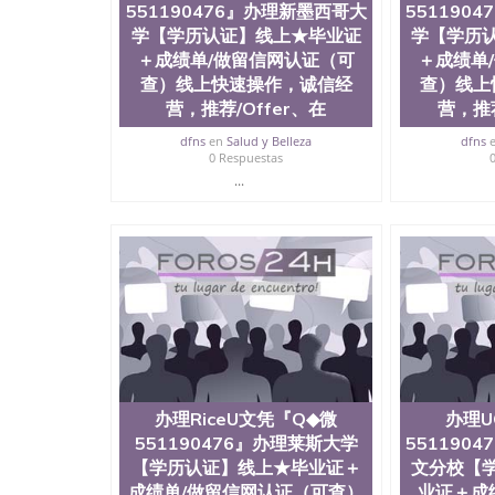
551190476』办理新墨西哥大
551190
证（可查）线上快速操作，诚信经营，推荐/Off
学【学历认证】线上★毕业证
学【学历
买成绩单，购买假文凭，购买假学位证，制造假国外大学文凭M
＋成绩单/做留信网认证（可
＋成绩单
查）线上快速操作，诚信经
查）线上
营，推荐/Offer、在
营，推荐
dfns
en
Salud y Belleza
dfns
0 Respuestas
...
办理RiceU文凭『Q◆微
办理U
551190476』办理莱斯大学
551190
【学历认证】线上★毕业证＋
文分校【
成绩单/做留信网认证（可查）
业证＋成