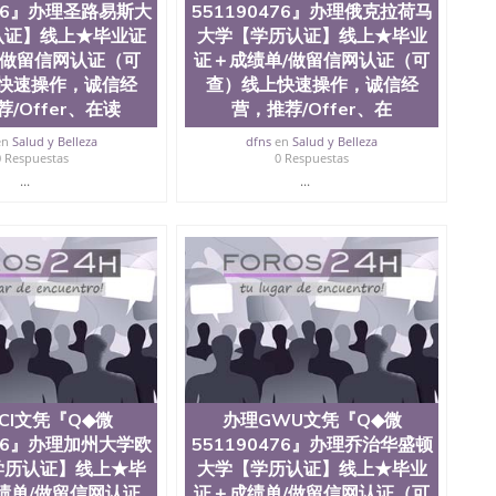
476』办理圣路易斯大
551190476』办理俄克拉荷马
er、在读证明、雅思托福成绩单/★各类英文材料/制作，购
认证】线上★毕业证
大学【学历认证】线上★毕业
iami University,Oxford
/做留信网认证（可
证＋成绩单/做留信网认证（可
快速操作，诚信经
查）线上快速操作，诚信经
/Offer、在读
营，推荐/Offer、在
en
Salud y Belleza
dfns
en
Salud y Belleza
0 Respuestas
0 Respuestas
...
...
CI文凭『Q◆微
办理GWU文凭『Q◆微
476』办理加州大学欧
551190476』办理乔治华盛顿
学历认证】线上★毕
大学【学历认证】线上★毕业
绩单/做留信网认证
证＋成绩单/做留信网认证（可