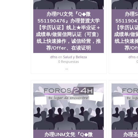
历、新西兰学历认证等q:551190476 微信：55119
University）圣何塞州立大学毕业证（San Jose St
办理PU文凭『Q◆微
办理S
University）圣何塞州立大学成绩单（San Jose Sta
University）圣何塞州立大学成绩单（San Jose S
551190476』办理普渡大学
55119
State University）圣何塞州立大学（San Jose St
【学历认证】线上★毕业证＋
【学历认
University）圣何塞州立大学（ San Jose State Un
成绩单/做留信网认证（可查）
成绩单/做
圣何塞州立大学文凭（San Jose State Universit
线上快速操作，诚信经营，推
线上快速
圣何塞州立大学文凭（San Jose State Universit
荐/Offer、在读证明
荐/O
塞州立大学学历（San Jose State University）
大学学历（San Jose State University）圣何塞
dfns
en
Salud y Belleza
dfns
（San Jose State University）圣何塞州立大学（S
0 Respuestas
State University）圣何塞州立大学学位证（San J
...
State University）圣何塞州立大学学位证（San Jos
University）圣何塞州立大学（San Jose State Un
何塞州立大学（San Jose State University）圣
立大学学位证（San Jose State University）圣
立大学结业证（San Jose State University）圣
立大学学位证（San Jose State University）圣
立大学学历证书（San Jose State University）
塞州立大学学历证书（San Jose State Unive
读CQU中央昆士兰大学学历 绩单购买学位证书
学历offieUniversityofSouthernQueens
央昆士兰大学学历成绩单购买学位证书/澳洲读
办理UNM文凭『Q◆微
办理圣
理MU文凭『Q◆微551190476』办理迈阿密