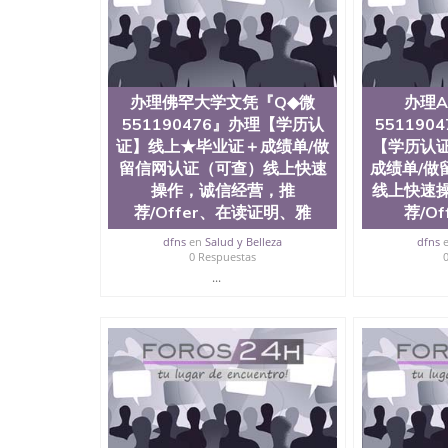
国人员证明（使馆认证），使馆网站真实存档可
用。 四、办理流程农业科学院、艺术与建筑学
程学院、健康与人类发展学院、信息工程与科学
院排名在全美前十名，工学院排名在前十五名，
学位。学校的专业课程包括：会计学、MBA、
生物学、统计学、美术、电子工程、天文学、农
办理佛罕大学文凭『Q◆微
办理A
计、工商管理、材料科学、机械工程、航天工程
551190476』办理【学历认
55119
剧、市场营销、机械工程、计算机科学、物理学
证】线上★毕业证＋成绩单/做
【学历认
定客户办理信息，给出操作方案； 2、补充毕业
留信网认证（可查）线上快速
成绩单/做
4、预约递交时间，公司人员陪同客户本人一起去
操作，诚信经营，推
线上快速
给客户 6、客户确认收到结果，付余款。 我们
荐/Offer、在读证明、雅
荐/O
小，防伪结构（包括：水印，阴影底纹，钢印LOG
激光镭射，紫外荧光，温感，复印防伪）都有原
dfns
en
Salud y Belleza
dfns
时和海外学校留学中介， 同时能做到与时俱进
0 Respuestas
卡，结业证，录取通知书，在读证明等相关材料
...
版，尺寸大小，纸张材质，防伪技术等等，并在
势： 我们在保证合理定价的同时，坚持较高性
价比。 咨询顾问：Sam q/微信:551190476 Q
书，雅思，留学回国证明.
公司专业制作、办理、仿制、成绩单文凭、改成
文凭、假文凭假毕业证假学历书制作、假制作、
认证、留服认证、使馆认证、使馆证明、使馆留
认证、留学生学历认证、留学生学位认证、英国