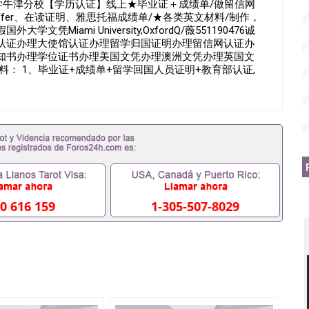
密大学牛津分校【学历认证】线上★毕业证＋成绩单/做留信网
fer、在读证明、雅思托福成绩单/★各类英文材料/制作，
iami University,OxfordQ/薇551190476诚
认证办理大使馆认证办理留学归国证明办理留信网认证办
知书办理学位证书办理美国文凭办理澳洲文凭办理英国文
： 1、毕业证+成绩单+留学回国人员证明+教育部认证,
料，给父母及亲朋好友一份完美交代）； 2、雅思、托
料（申请学校、转学，甚至是申请工签都可以用到）。 注：
，学校，专业，学位，毕业时间都可以根据客户要求安
6假的毕业证成绩单可以办学历认证吗551190476要定居国
国企假的毕业证会查吗551190476入职国企/事业单位需要些
, 挂科拿不到毕业证怎么办, 毕业证丢了怎么办, 没有正常毕
因为中途辍学、挂科而没有正常毕业551190476您是否
您是否因没正常毕业而导致回国得不到教育部认证在校挂科了
76找工作没有文凭怎么办,怎么办理本科/研究生文凭
76网上买文凭可靠吗551190476哪里可以买国外文凭
0 616 159
1-305-507-8029
76国外大学文凭可以打工作吗551190476怎么办理 外假毕业证
76哪里可以办理澳洲毕业证551190476留学生在哪里可以买假
190476申请学校办理假的毕业证成绩单可以吗551190476
成绩单GPA分数551190476假毕业证能查出来吗
如何拿到国外毕业证QQ微信551190476办假大学毕业证QQ微信
476找毕业证封皮QQ微信551190476国外毕业证外壳定制QQ
190476快速拿到国外文凭QQ微信551190476国外留学文凭
51190476泰国文凭办理QQ微信551190476法国留学回国