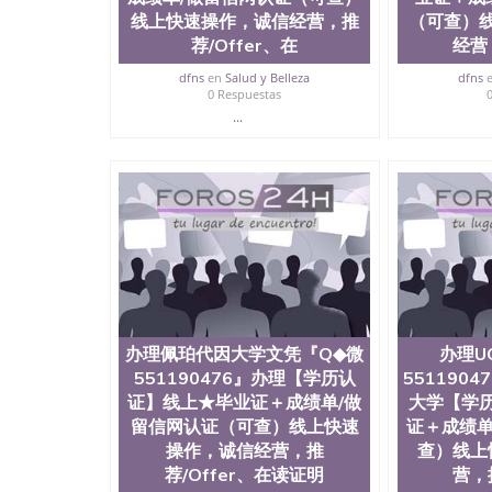
线上快速操作，诚信经营，推
（可查）
荐/Offer、在
经营，
dfns
en
Salud y Belleza
dfns
0 Respuestas
...
办理佩珀代因大学文凭『Q◆微
办理U
551190476』办理【学历认
551190
证】线上★毕业证＋成绩单/做
大学【学
留信网认证（可查）线上快速
证＋成绩单
操作，诚信经营，推
查）线上
荐/Offer、在读证明
营，推