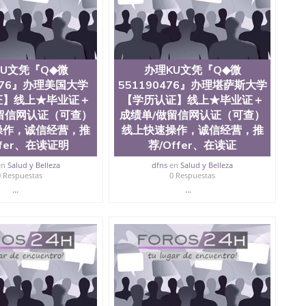
查。 3、留信网真实可查认证办理，存档可查，终身受
院、商学院、交流学院、地球及物质科学院、教育学院、工
学院、人文学院、护理学院、科学学院等。学校的教育学
且继续攀升中。纽约大学为学生们提供本科、硕士及博士
财务、教育、建筑工程、经济、医学、护理、文学、音乐、
业、环境污染控制、历史、电气工程、生物工程、建筑设
U文凭『Q◆微
办理KU文凭『Q◆微
、土木工程、数学、化学、英语、社会科学、心理学、戏
0476』办理美国大学
551190476』办理堪萨斯大学
、人工智能、商科、金融专业 1、客户提供相关材料，确
证】线上★毕业证＋
【学历认证】线上★毕业证＋
证成绩单等相关材料； 3、留服注册申请账号，付定金；
留信网认证（可查）
成绩单/做留信网认证（可查）
留服递交材料； 5、等待结果，完成结果书留服直接邮寄
操作，诚信经营，推
线上快速操作，诚信经营，推
对海外大学及学院的毕业证成绩单所使用的材料，尺寸大
ffer、在读证明
荐/Offer、在读证
O烫金烫银，LOGO烫金烫银复合重叠。 文字图案浮雕，
版本文凭对照。质量得到了广大海外客户群体的认可，同
en
Salud y Belleza
dfns
en
Salud y Belleza
，及时掌握各大院校的（毕业证，成绩单，资格证，学生
0 Respuestas
0 Respuestas
）的版本更新信息， 能够在时间掌握的海外学历文凭的样
...
...
时间收集到原版实物，以求达到客户的需求。 我们的优
价比，通过品质和效率不断优化，为您倾情诠释什么是高性
/微信:551190476办理毕业证成绩单、教育部认证,录取通知
绩、教育部学历学位认证、毕业证、成绩单、文凭、学历
办理、仿制学位证书、毕业证文凭、文凭毕业证、毕业证
学回国人员证明、留学生认证、学历认证、文凭认证学位
文凭学历、美国文凭学历、澳洲文凭学历、加拿大文凭学