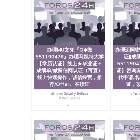
证明QQ微信551190476 国外烫金照片QQ微信55
回国证明QQ微信551190476爱尔兰留学回国证明QQ
上买文凭可靠吗QQ微信551190476买国外文凭质
551190476国外大学文凭真制作QQ微信55119
证QQ微信551190476办理国外毕业证价格QQ微信5
要交定金吗QQ微信551190476办国外可查文凭QQ微
学士学位证书查询机构QQ微信551190476 国外
551190476海外文凭认证办理QQ微信551190476 圣何
办理MU文凭『Q◆微
办理迈阿密
西州立大学”）成立于1857年，简称SJSU，
551190476』办理马凯特大学
证||
位于圣何塞市San Jose中心，占地154公
【学历认证】线上★毕业证＋
55119
高的就业率，全美名列前茅的毕业薪资，浓厚的
志评选为全美50强公立综合性大学，每年有来自
成绩单/做留信网认证（可查）
证】咨询
所在世界上享有学术地位、声誉、实习机会和影
线上快速操作，诚信经营，推
代申请,
代表。其计算机系与会计系更是在当今美国大学
荐/Offer、在读证
证，
世界硅谷中心得到工作机会。许多硅谷公司甚至
无论是加州大学系统(UC)，还是加州州立大学系统
dfns
en
Salud y Belleza
dfns
0 Respuestas
位置。 圣何塞州立大学座落于硅谷(Silicon Va
...
有学生三万人，超过134种学士学科和65个硕
系如计算机科学，电子工程学，工商管理学，艺
和研究所的商学课程也吸引了众多不同国家的专业
理信息； 2、客户付定金下单； 3、公司确认到
电子图确认好转成品部做成品； 6、成品做好拍
外DHL）。 三、真实网上可查的证明材料 1、