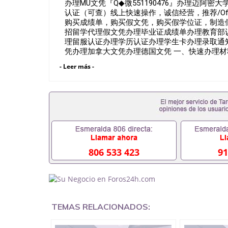
办理MU文凭『Q◆微551190476』办理迈阿
认证（可查）线上快速操作，诚信经营，推荐/Of
购买成绩单，购买假文凭，购买假学位证，制造假国外大学文凭M
招留学代理假文凭办理毕业证成绩单办理教育部
理留服认证办理学历认证办理学生卡办理录取通
凭办理加拿大文凭办理德国文凭 一、快速办理材料
录取通知书，雅思。（全套留学回国必备证明材
- Leer más -
福，OFFER，在读证明，学生卡等留学相关材
上述材料，随时都可以安排办理，毕业证成绩单
排。 国内找工作假的毕业证可以用吗55119047
外需要办理什么材料551190476入职事业单位/
什么材料551190476办理假毕业证在国内能用吗
业怎么办理毕业证,没毕业可以办学历认证吗,您是否
因为递交材料不齐而被拒之门外551190476
不想读了,成绩不理想毕不了业怎么办5511904
551190476如何办理本科/硕士毕业证5511904
806 533 423
91
551190476国外本科毕业证怎么办理5511904
551190476哪里可以制作美国毕业证5511904
毕业证551190476哪里可以办理加拿大毕业证551
哪里可以办理水印成绩单551190476哪里可以修改
551190476假文凭网上能查到吗551190476 
TEMAS RELACIONADOS:
551190476国外毕业证去哪认证QQ微信551190
微信551190476快速代办国外毕业证QQ微信551
认证QQ微信551190476国外文凭回国认证QQ微信5