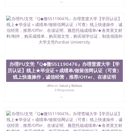
信息，给出操作方案； 2、补充毕业证成绩单等相关
...
材料； 3、留服注册申请账号，付定金； 4、预约递
交时间，公司人员陪同客户本人一起去留服递交材
料； 5、等待结果，完成结果书留服直接邮寄给客户
6、客户确认收到结果，付余款。 我们对海外大学及
学院的毕业证成绩单所使用的材料，尺寸大小，防伪
结构（包括：水印，阴影底纹，钢印LOGO烫金烫
银，LOGO烫金烫银复合重叠。 文字图案浮雕，激光
镭射，紫外荧光，温感，复印防伪）都有原版本文凭
对照。质量得到了广大海外客户群体的认可，同时和
海外学校留学中介， 同时能做到与时俱进，及时掌握
各大院校的（毕业证，成绩单，资格证，学生卡，结
办理PU文凭『Q◆微551190476』办理普渡大学【学
业证，录取通知书，在读证明等相关材料）的版本更
历认证】线上★毕业证＋成绩单/做留信网认证（可查）
新信息， 能够在时间掌握的海外学历文凭的样版，尺
线上快速操作，诚信经营，推荐/Offer、在读证明
寸大小，纸张材质，防伪技术等等，并在时间收集到
原版实物，以求达到客户的需求。 我们的优势： 我
dfns
en
Salud y Belleza
们在保证合理定价的同时，坚持较高性价比，通过品
0 Respuestas
质和效率不断优化，为您倾情诠释什么是高性价比。
...
咨询顾问：Sam q/微信:551190476 Q/微
信:551190476办理毕业证成绩单、教育部认证,录取通
知书，雅思，留学回国证明.
公司专业制作、办理、仿制、成绩单文凭、改成绩、
教育部学历学位认证、毕业证、成绩单、文凭、学历