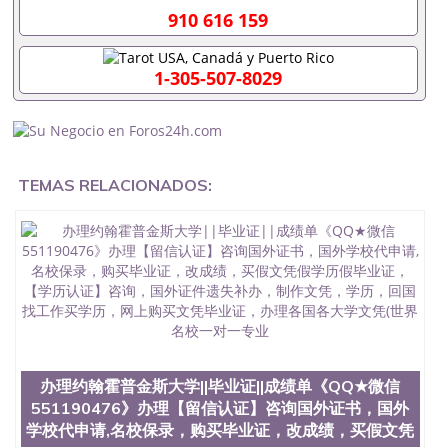
客户要求安排。 国内找工作假的毕业证可以用吗
910 616 159
551190476假的毕业证成绩单可以办学历认证吗
551190476要定居国外需要办理什么材料551190476
入职事业单位/国企假的毕业证会查吗551190476入职
1-305-507-8029
国企/事业单位需要些什么材料551190476办理假毕业
证在国内能用吗, 挂科拿不到毕业证怎么办, 毕业证丢
了怎么办, 没有正常毕业怎么办理毕业证,没毕业可以
办学历认证吗,您是否因为中途辍学、挂科而没有正常
毕业551190476您是否因为递交材料不齐而被拒之门
外551190476您是否因没正常毕业而导致回国得不到
TEMAS RELACIONADOS:
教育部认证在校挂科了不想读了,成绩不理想毕不了业
怎么办551190476找工作没有文凭怎么办,怎么办理本
科/研究生文凭551190476如何办理本科/硕士毕业证
551190476网上买文凭可靠吗551190476哪里可以买
国外文凭551190476国外本科毕业证怎么办理
551190476国外大学文凭可以打工作吗551190476怎
么办理 外假毕业证551190476哪里可以制作美国毕业
证551190476哪里可以办理澳洲毕业证551190476留
学生在哪里可以买假毕业证551190476哪里可以办理
加拿大毕业证551190476申请学校办理假的毕业证成
办理约翰霍普金斯大学||毕业证||成绩单《QQ★微信
绩单可以吗551190476哪里可以办理水印成绩单
551190476哪里可以修改成绩单GPA分数551190476
551190476》办理【留信认证】咨询国外证书，国外
假毕业证能查出来吗551190476假文凭网上能查到吗
学校代申请,名校保录，购买毕业证，改成绩，买假文凭
551190476 如何拿到国外毕业证QQ微信551190476办