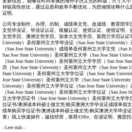
更新信息， 能够在时间掌握的海外学历文凭的样版，尺寸大小
持较高性价比，通过品质和效率不断优化，为您倾情诠释什么是高性价比。
证明.
公司专业制作、办理、仿制、成绩单文凭、改成绩、教育部学
文凭毕业证、毕业证认证、留服认证、使馆认证、使馆证明、
文凭学历、澳洲文凭学历、加拿大文凭学历、新西兰学历认证等q:551190476
University）圣何塞州立大学毕业证（San Jose State Univers
（San Jose State University）成绩单圣何塞州立大学文凭（San Jos
San Jose State University）圣何塞州立大学（San Jose Stat
（San Jose State University）圣何塞州立大学学历（ San Jose S
历（San Jose State University）圣何塞州立大学（San Jose Stat
State University）圣何塞州立大学学位证（San Jose State Uni
Jose State University）圣何塞州立大学（San Jose State Univ
University）圣何塞州立大学学位证（San Jose State Univers
（San Jose State University）圣何塞州立大学学位证（San Jose 
立大学学历证书（San Jose State University）圣何塞州立
位证书/澳洲读本科硕士做文凭/购买澳洲大学毕业证成绩单假文凭学历offie
绩单购买学位证书/澳洲读本科硕士做文凭/购买澳洲大学毕业证成
查）线上快速操作，诚信经营，推荐/Offer、在读证明、雅思托福
- Leer más -