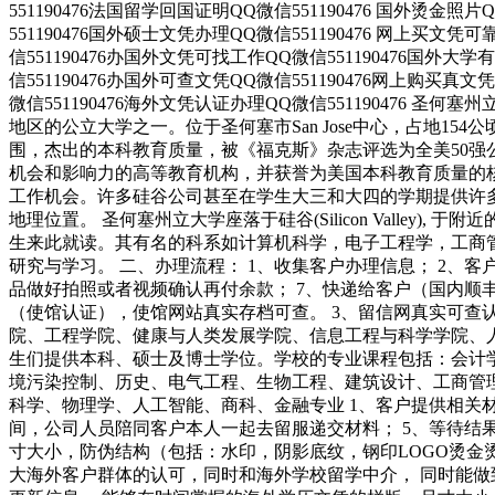
551190476法国留学回国证明QQ微信551190476 国外烫金照
551190476国外硕士文凭办理QQ微信551190476 网上买文凭
信551190476办国外文凭可找工作QQ微信551190476国外大
信551190476办国外可查文凭QQ微信551190476网上购买真文
微信551190476海外文凭认证办理QQ微信551190476 圣何塞州立
地区的公立大学之一。位于圣何塞市San Jose中心，占地
围，杰出的本科教育质量，被《福克斯》杂志评选为全美50强
机会和影响力的高等教育机构，并获誉为美国本科教育质量的
工作机会。许多硅谷公司甚至在学生大三和大四的学期提供许多相
地理位置。 圣何塞州立大学座落于硅谷(Silicon Valle
生来此就读。其有名的科系如计算机科学，电子工程学，工商
研究与学习。 二、办理流程： 1、收集客户办理信息； 2、客
品做好拍照或者视频确认再付余款； 7、快递给客户（国内顺丰
（使馆认证），使馆网站真实存档可查。 3、留信网真实可查
院、工程学院、健康与人类发展学院、信息工程与科学学院、
生们提供本科、硕士及博士学位。学校的专业课程包括：会计
境污染控制、历史、电气工程、生物工程、建筑设计、工商管
科学、物理学、人工智能、商科、金融专业 1、客户提供相关材
间，公司人员陪同客户本人一起去留服递交材料； 5、等待结
寸大小，防伪结构（包括：水印，阴影底纹，钢印LOGO烫金
大海外客户群体的认可，同时和海外学校留学中介， 同时能