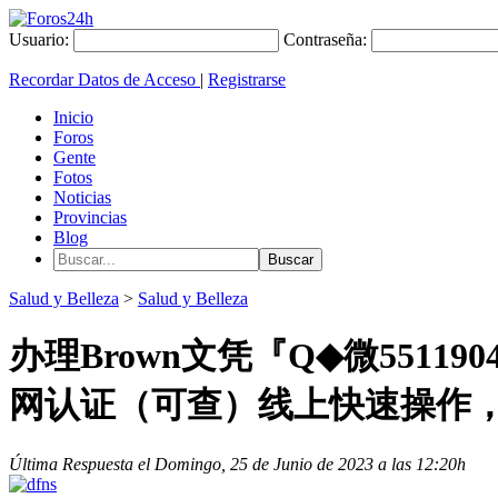
Usuario:
Contraseña:
Recordar Datos de Acceso
|
Registrarse
Inicio
Foros
Gente
Fotos
Noticias
Provincias
Blog
Salud y Belleza
>
Salud y Belleza
办理Brown文凭『Q◆微551
网认证（可查）线上快速操作，诚
Última Respuesta el Domingo, 25 de Junio de 2023 a las 12:20h