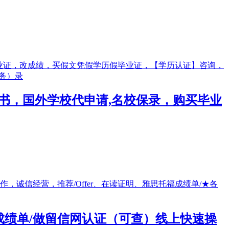
国外证书，国外学校代申请,名校保录，购买毕业
＋成绩单/做留信网认证（可查）线上快速操