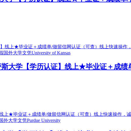
办理堪萨斯大学【学历认证】线上★毕业证＋成