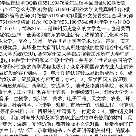
德国留学回国证明QQ微信551190476爱尔兰留学回国证明QQ微信
国外本科毕业证怎么办理QQ微信551190476国外大学文凭真制作QQ微
476国外编号查询QQ微信551190476办理国外文凭要交定金吗QQ微
0476 国外资格证书办理QQ微信551190476如何办理学历认证QQ
立大学”）成立于1857年，简称SJSU，是加州历史悠久的大学之一，也是美西
以极高的就业率，全美名列前茅的毕业薪资，浓厚的多元化学术氛
往求学。 至今，这是一所在世界上享有学术地位、声誉、实习
表现优异。其毕业生大多可以在其所处地域的世界硅谷中心得到
学系统(CSU), 圣何塞州立大学都占据着加州所有大学中的
人，超过134种学士学科和65个硕士学科，并有来自世界60余国的学
学部和研究所的商学课程也吸引了众多不同国家的专业人士前来
做好发给客户确认； 5、电子图确认好转成品部做成品； 6、成
学位认证，留服真实存档可查，存档。 2、留学回国人员证明
艺术与建筑学院、商学院、交流学院、地球及物质科学院、教育学
前十名，工学院排名在前十五名，且继续攀升中。纽约大学为学
、音乐、生物学、统计学、美术、电子工程、天文学、农业、环
英语、社会科学、心理学、戏剧、市场营销、机械工程、计算机
等相关材料； 3、留服注册申请账号，付定金； 4、预约递交时
余款。 我们对海外大学及学院的毕业证成绩单所使用的材料，尺
紫外荧光，温感，复印防伪）都有原版本文凭对照。质量得到了广
学生卡，结业证，录取通知书，在读证明等相关材料）的版本