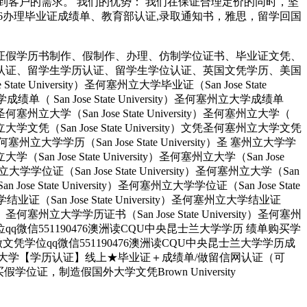
客户的需求。 我们的优势： 我们在保证合理定价的同时，坚
190476办理毕业证成绩单、教育部认证,录取通知书，雅思，留学回国
证假学历书制作、假制作、办理、仿制学位证书、毕业证文凭、
认证、留学生学历认证、留学生学位认证、英国文凭学历、美国
University）圣何塞州立大学毕业证（San Jose State
大学成绩单（ San Jose State University）圣何塞州立大学成绩单
ity）圣何塞州立大学（San Jose State University）圣何塞州立大学（
）圣何塞州立大学文凭（San Jose State University）文凭圣何塞州立大学文凭
ity）圣何塞州立大学学历（San Jose State University）圣 塞州立大学学
州立大学（San Jose State University）圣何塞州立大学（San Jose
塞州立大学学位证（San Jose State University）圣何塞州立大学（San
an Jose State University）圣何塞州立大学学位证（San Jose State
大学结业证（San Jose State University）圣何塞州立大学结业证
rsity）圣何塞州立大学学历证书（San Jose State University）圣何塞州
人做文凭学位qq微信551190476澳洲读CQU中央昆士兰大学学历 绩单购买学
业找人做文凭学位qq微信551190476澳洲读CQU中央昆士兰大学学历成
理布朗大学【学历认证】线上★毕业证＋成绩单/做留信网认证（可
，制造假国外大学文凭Brown University