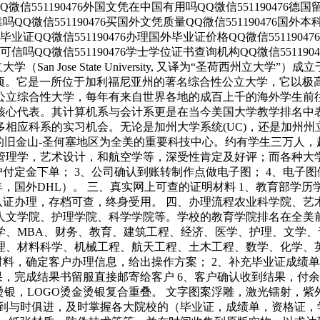
片QQ微信551190476外国文凭在中国有用吗QQ微信551190476
可靠吗QQ微信551190476买国外文凭质量QQ微信551190476
学有毕业证QQ微信551190476办理国外毕业证价格QQ微信551190
凭可信吗QQ微信551190476学士学位证书查询机构QQ微信55119
大学（San Jose State University, 又译为“圣荷西州
154公顷。它是一所位于加利福尼亚州的著名综合性公立大学，它
公立综合性大学，每年有来自世界各地的成百上千的海外学生前
核心代表。其计算机系与会计系更是在当今美国大学教学排名中
应科系的实习机会。无论是加州大学系统(UC)，还是加州州立大
y), 于附近的旧金山-圣何塞地区为全美的重要科技中心。约有学生三万
管理学，艺术设计，和航空学等，深受性肯定及好评；而各种大
户付定金下单； 3、公司确认到账转制作点做电子图； 4、电子图
，国外DHL）。 三、真实网上可查的证明材料 1、教育部学历
认证办理，存档可查，终身受用。 四、办理流程农业科学院、
人文学院、护理学院、科学学院等。学校的教育学院排名在全美
学、MBA、财务、教育、建筑工程、经济、医学、护理、文学
理、材料科学、机械工程、航天工程、土木工程、数学、化学、
料，确定客户办理信息，给出操作方案； 2、补充毕业证成绩单
果，完成结果书留服直接邮寄给客户 6、客户确认收到结果，付
烫银，LOGO烫金烫银复合重叠。 文字图案浮雕，激光镭射，
做到与时俱进，及时掌握各大院校的（毕业证，成绩单，资格证，