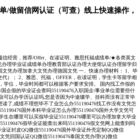
成绩单/做留信网认证（可查）线上快速操作，
诚信经营，推荐/Offer、在读证明、雅思托福成绩单/★各类英文
学代理假文凭办理毕业证成绩单办理教育部认证办理大使馆认证办理留学归
文凭办理加拿大文凭办理德国文凭 一、快速办理材料： 1、毕
代）； 2、雅思、托福，OFFER，在读证明，学生卡等留学相
，学位，毕业时间都可以根据客户要求安排。 国内找工作假的
位/国企假的毕业证会查吗551190476入职国企/事业单位需要些什
,没毕业可以办学历认证吗,您是否因为中途辍学、挂科而没有正常毕
读了,成绩不理想毕不了业怎么办551190476找工作没有文凭怎
51190476国外本科毕业证怎么办理551190476国外大学文凭可
76留学生在哪里可以买假毕业证551190476哪里可以办理加拿大毕业
51190476假毕业证能查出来吗551190476假文凭网上能查到吗
6找毕业证封皮QQ微信551190476国外毕业证外壳定制QQ微信
国外文凭回国认证QQ微信551190476泰国文凭办理QQ微信