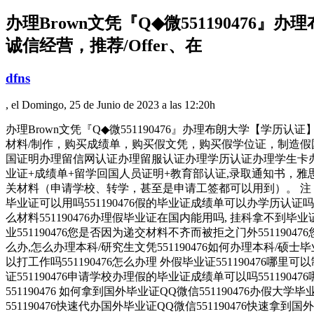
办理Brown文凭『Q◆微5511904
诚信经营，推荐/Offer、在
dfns
, el Domingo, 25 de Junio de 2023 a las 12:20h
办理Brown文凭『Q◆微551190476』办理布朗大学【学
材料/制作，购买成绩单，购买假文凭，购买假学位证，制造假国外大学
国证明办理留信网认证办理留服认证办理学历认证办理学生卡办
业证+成绩单+留学回国人员证明+教育部认证,录取通知书，雅
关材料（申请学校、转学，甚至是申请工签都可以用到）。 注
毕业证可以用吗551190476假的毕业证成绩单可以办学历认证吗55
么材料551190476办理假毕业证在国内能用吗, 挂科拿不到
业551190476您是否因为递交材料不齐而被拒之门外55119
么办,怎么办理本科/研究生文凭551190476如何办理本科/硕士毕业
以打工作吗551190476怎么办理 外假毕业证551190476哪里
证551190476申请学校办理假的毕业证成绩单可以吗55119047
551190476 如何拿到国外毕业证QQ微信551190476办假大学
551190476快速代办国外毕业证QQ微信551190476快速拿到国