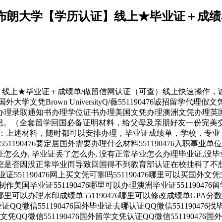
76』办理布朗大学【学历认证】线上★毕业证＋
历认证】线上★毕业证＋成绩单/做留信网认证（可查）线上快速操作，
文凭Brown UniversityQ/薇551190476诚招留
理录取通知书办理学位证书办理美国文凭办理澳洲文凭办理英国
思。（全套留学回国必备证明材料，给父母及亲朋好友一份完美交
：上述材料，随时都可以安排办理，毕业证成绩单，学校，专业
1190476要定居国外需要办理什么材料551190476入职事业单
毕业证怎么办, 毕业证丢了怎么办, 没有正常毕业怎么办理毕业证
0476您是否因没正常毕业而导致回国得不到教育部认证在校挂科了不想
证551190476网上买文凭可靠吗551190476哪里可以买国外文凭5
可以制作美国毕业证551190476哪里可以办理澳洲毕业证5511904
6哪里可以办理水印成绩单551190476哪里可以修改成绩单GPA分数5
毕业证QQ微信551190476国外毕业证去哪认证QQ微信55119047
外文凭QQ微信551190476国外留学文凭认证QQ微信551190476