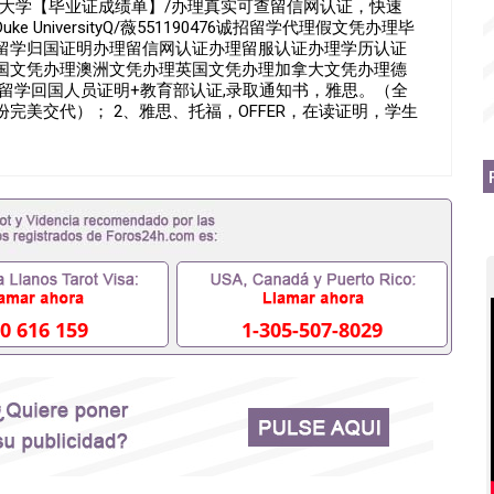
476制作杜克大学【毕业证成绩单】/办理真实可查留信网认证，快速
niversityQ/薇551190476诚招留学代理假文凭办理毕
留学归国证明办理留信网认证办理留服认证办理学历认证
国文凭办理澳洲文凭办理英国文凭办理加拿大文凭办理德
+留学回国人员证明+教育部认证,录取通知书，雅思。（全
完美交代）； 2、雅思、托福，OFFER，在读证明，学生
请工签都可以用到）。 注：上述材料，随时都可以安排办
间都可以根据客户要求安排。 国内找工作假的毕业证可以
551190476要定居国外需要办理什么材料551190476入
入职国企/事业单位需要些什么材料551190476办理假毕业证
证丢了怎么办, 没有正常毕业怎么办理毕业证,没毕业可以办学
业551190476您是否因为递交材料不齐而被拒之门外
得不到教育部认证在校挂科了不想读了,成绩不理想毕不了业怎
本科/研究生文凭551190476如何办理本科/硕士毕业证
里可以买国外文凭551190476国外本科毕业证怎么办理
476怎么办理 外假毕业证551190476哪里可以制作美国毕业证
0 616 159
1-305-507-8029
76留学生在哪里可以买假毕业证551190476哪里可以办理加拿
可以吗551190476哪里可以办理水印成绩单551190476
查出来吗551190476假文凭网上能查到吗551190476 如
业证QQ微信551190476国外毕业证去哪认证QQ微信
国外毕业证外壳定制QQ微信551190476快速代办国外毕业证QQ
90476国外留学文凭认证QQ微信551190476国外文凭回国认
90476法国留学回国证明QQ微信551190476 国外烫金照片
51190476德国留学回国证明QQ微信551190476爱尔兰留