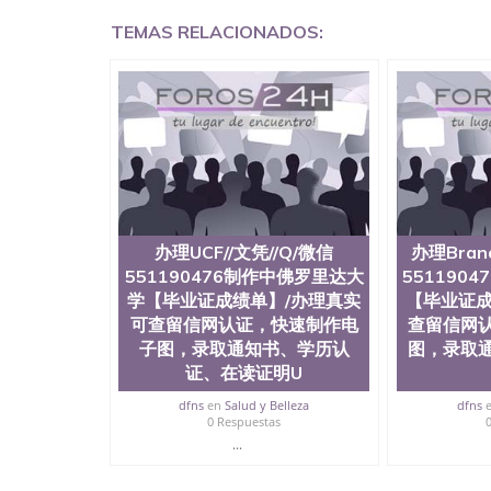
学回国证明QQ微信551190476国外硕士文凭办理QQ
TEMAS RELACIONADOS:
国外文凭质量QQ微信551190476国外本科毕业证
551190476办国外文凭可找工作QQ微信55119
格QQ微信551190476国外编号查询QQ微信5511
查文凭QQ微信551190476网上购买真文凭可信吗
551190476 国外资格证书办理QQ微信551190
微信551190476 圣何塞州立大学（San Jose Sta
称SJSU，是加州历史悠久的大学之一，也是美西
154公顷。它是一所位于加利福尼亚州的著名综
资，浓厚的多元化学术氛围，杰出的本科教育质
每年有来自世界各地的成百上千的海外学生前往
习机会和影响力的高等教育机构，并获誉为美国
办理UCF//文凭//Q/微信
办理Brand
今美国大学教学排名中表现优异。其毕业生大多
551190476制作中佛罗里达大
551190
谷公司甚至在学生大三和大四的学期提供许多相应
学【毕业证成绩单】/办理真实
【毕业证成
州立大学系统(CSU), 圣何塞州立大学都占据
可查留信网认证，快速制作电
查留信网
(Silicon Valley), 于附近的旧金山-圣
子图，录取通知书、学历认
图，录取
科和65个硕士学科，并有来自世界60余国的学
商管理学，艺术设计，和航空学等，深受性肯定
证、在读证明U
不同国家的专业人士前来研究与学习。 二、办理流
dfns
en
Salud y Belleza
dfns
公司确认到账转制作点做电子图； 4、电子图做好
0 Respuestas
成品做好拍照或者视频确认再付余款； 7、快递
...
明材料 1、教育部学历学位认证，留服真实存档
站真实存档可查。 3、留信网真实可查认证办理