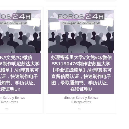
N//文凭//Q/微信
办理密苏里大学//文凭//Q/微信
476制作明尼苏达大学
551190476制作密苏里大学
绩单】/办理真实可
【毕业证成绩单】/办理真实可
认证，快速制作电子
查留信网认证，快速制作电子
通知书、学历认证、
图，录取通知书、学历认证、
读证明Un
在读证明U
en
Salud y Belleza
dfns
en
Salud y Belleza
0 Respuestas
0 Respuestas
...
...