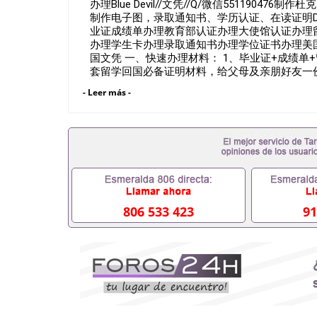
办理Blue Devil//文凭//Q/微信551190
制作电子图，录取通知书、学历认证、在读证明Duke U
业证成绩单办理教育部认证办理大使馆认证办理
办理学生卡办理录取通知书办理学位证书办理美
国文凭 一、快速办理材料： 1、毕业证+成绩单
套留学回国必备证明材料，给父母及亲朋好友一份
卡等留学相关材料（申请学校、转学，甚至是申
- Leer más -
理，毕业证成绩单，学校，专业，学位，毕业时
用吗551190476假的毕业证成绩单可以办学历认证吗
职事业单位/国企假的毕业证会查吗551190476
在国内能用吗, 挂科拿不到毕业证怎么办, 毕业
历认证吗,您是否因为中途辍学、挂科而没有正常毕
551190476您是否因没正常毕业而导致回国
么办551190476找工作没有文凭怎么办,怎么办理
551190476网上买文凭可靠吗551190476哪
551190476国外大学文凭可以打工作吗551190
806 533 423
91
551190476哪里可以办理澳洲毕业证5511904
大毕业证551190476申请学校办理假的毕业证成绩单
哪里可以修改成绩单GPA分数551190476假毕业证能
何拿到国外毕业证QQ微信551190476办假大学毕
551190476找毕业证封皮QQ微信551190476
微信551190476快速拿到国外文凭QQ微信5511
证QQ微信551190476泰国文凭办理QQ微信5511
QQ微信551190476外国文凭在中国有用吗QQ微信5