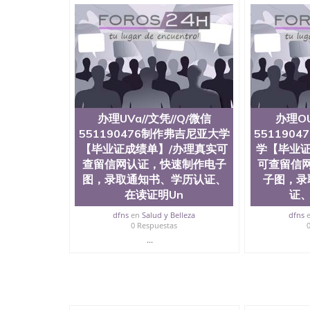
University）圣何塞州立大学成绩单（San Jose Sta
University）圣何塞州立大学成绩单（San Jose S
State University）圣何塞州立大学（San Jose St
University）圣何塞州立大学（ San Jose State Un
圣何塞州立大学文凭（San Jose State Universit
圣何塞州立大学文凭（San Jose State Universit
塞州立大学学历（San Jose State University）
大学学历（San Jose State University）圣何塞
（San Jose State University）圣何塞州立大学（S
办理UVa//文凭//Q/微信
办理OU
State University）圣何塞州立大学学位证（San J
551190476制作弗吉尼亚大学
551190
State University）圣何塞州立大学学位证（San Jos
【毕业证成绩单】/办理真实可
学【毕业证
University）圣何塞州立大学（San Jose State Un
何塞州立大学（San Jose State University）圣
查留信网认证，快速制作电子
可查留信
立大学学位证（San Jose State University）圣
图，录取通知书、学历认证、
子图，录
立大学结业证（San Jose State University）圣
在读证明Un
证、
立大学学位证（San Jose State University）圣
立大学学历证书（San Jose State University）
dfns
en
Salud y Belleza
dfns
0 Respuestas
塞州立大学学历证书（San Jose State Unive
...
读CQU中央昆士兰大学学历 绩单购买学位证书
学历offieUniversityofSouthernQueens
央昆士兰大学学历成绩单购买学位证书/澳洲读
理Blue Devil//文凭//Q/微信5511904
作电子图，录取通知书、学历认证、在读证明Duke Uni