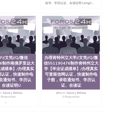
学院、教育学院、工程学院、健康与人类发展学院、信息
知书、学历认证、在读证明 Lehigh...
院等。学校的教育学院排名在全美前十名，工学院排名在
供本科、硕士及博士学位。学校的专业课程包括：会计
学、护理、文学、音乐、生物学、统计学、美术、电子工
工程、生物工程、建筑设计、工商管理、材料科学、机械
、社会科学、心理学、戏剧、市场营销、机械工程、计算
1、客户提供相关材料，确定客户办理信息，给出操作方
服注册申请账号，付定金； 4、预约递交时间，公司人员陪
，完成结果书留服直接邮寄给客户 6、客户确认收到结果，
单所使用的材料，尺寸大小，防伪结构（包括：水印，阴影
合重叠。 文字图案浮雕，激光镭射，紫外荧光，温感，复印
外客户群体的认可，同时和海外学校留学中介， 同时能做
F//文凭//Q/微信
办理肯特州立大学//文凭//Q/微
绩单，资格证，学生卡，结业证，录取通知书，在读证明
476制作南佛罗里达大
信551190476制作肯特州立大
握的海外学历文凭的样版，尺寸大小，纸张材质，防伪技术
需求。 我们的优势： 我们在保证合理定价的同时，坚持
成绩单】/办理真实
学【毕业证成绩单】/办理真实
释什么是高性价比。 咨询顾问：Sam q/微
网认证，快速制作电
可查留信网认证，快速制作电
理毕业证成绩单、教育部认证,录取通知书，雅思，留学回国证明.
取通知书、学历认
子图，录取通知书、学历认
、在读证明U
证、在读证
绩、教育部学历学位认证、毕业证、成绩单、文凭、学历
办理、仿制学位证书、毕业证文凭、文凭毕业证、毕业证
en
Salud y Belleza
dfns
en
Salud y Belleza
学回国人员证明、留学生认证、学历认证、文凭认证学位
0 Respuestas
0 Respuestas
文凭学历、美国文凭学历、澳洲文凭学历、加拿大文凭学
...
...
0476 圣何塞州立大学毕业证（San Jose State
ate University）圣何塞州立大学毕业证（San Jose State