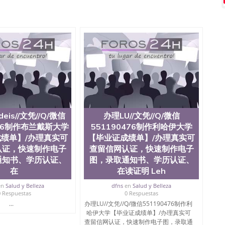
微信551190476 网上买文凭可靠吗QQ微信551190476买
怎么办理QQ微信551190476国外大学文凭真制作QQ微信
0476国外大学有毕业证QQ微信551190476办理国外毕业证价
90476办理国外文凭要交定金吗QQ微信551190476办国外可
QQ微信551190476学士学位证书查询机构QQ微信
476如何办理学历认证QQ微信551190476海外文凭认证办理QQ
te University, 又译为“圣荷西州立大学”）成立于1857年，简
地区的公立大学之一。位于圣何塞市San Jose中心，占地
合性公立大学，它以极高的就业率，全美名列前茅的毕业薪
量，被《福克斯》杂志评选为全美50强公立综合性大学，
求学。 至今，这是一所在世界上享有学术地位、声誉、实
本科教育质量的核心代表。其计算机系与会计系更是在当
eis//文凭//Q/微信
办理LU//文凭//Q/微信
可以在其所处地域的世界硅谷中心得到工作机会。许多硅
476制作布兰戴斯大学
551190476制作利哈伊大学
科系的实习机会。无论是加州大学系统(UC)，还是加州
绩单】/办理真实可
【毕业证成绩单】/办理真实可
着加州所有大学中的地理位置。 圣何塞州立大学座落于硅谷
认证，快速制作电子
查留信网认证，快速制作电子
何塞地区为全美的重要科技中心。约有学生三万人，超过134种学士学
通知书、学历认证、
图，录取通知书、学历认证、
生来此就读。其有名的科系如计算机科学，电子工程学，工
及好评；而各种大学部和研究所的商学课程也吸引了众多
在
在读证明 Leh
程： 1、收集客户办理信息； 2、客户付定金下单； 3、
en
Salud y Belleza
dfns
en
Salud y Belleza
发给客户确认； 5、电子图确认好转成品部做成品； 6、
0 Respuestas
0 Respuestas
给客户（国内顺丰，国外DHL）。 三、真实网上可查的证
...
办理LU//文凭//Q/微信551190476制作利
可查，存档。 2、留学回国人员证明（使馆认证），使馆网
哈伊大学【毕业证成绩单】/办理真实可
，存档可查，终身受用。 四、办理流程农业科学院、艺术
查留信网认证，快速制作电子图，录取通