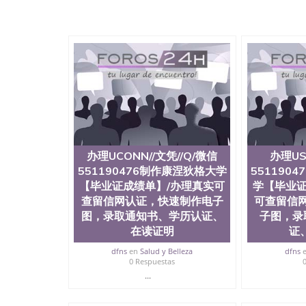
与建筑学院、商学院、交流学院、地球及物质科
工程与科学学院、人文学院、护理学院、科学学
前十五名，且继续攀升中。纽约大学为学生们提
学、MBA、财务、教育、建筑工程、经济、医
程、天文学、农业、环境污染控制、历史、电气
工程、航天工程、土木工程、数学、化学、英语
机科学、物理学、人工智能、商科、金融专业 
案； 2、补充毕业证成绩单等相关材料； 3、留
同客户本人一起去留服递交材料； 5、等待结果
付余款。 我们对海外大学及学院的毕业证成绩
底纹，钢印LOGO烫金烫银，LOGO烫金烫银复
防伪）都有原版本文凭对照。质量得到了广大海
办理UCONN//文凭//Q/微信
办理US
到与时俱进，及时掌握各大院校的（毕业证，成
551190476制作康涅狄格大学
551190
等相关材料）的版本更新信息， 能够在时间掌
等等，并在时间收集到原版实物，以求达到客户的
【毕业证成绩单】/办理真实可
学【毕业证
较高性价比，通过品质和效率不断优化，为您倾情诠
查留信网认证，快速制作电子
可查留信
信:551190476 Q/微信:551190476办
图，录取通知书、学历认证、
子图，录
在读证明
证
公司专业制作、办理、仿制、成绩单文凭、改成
文凭、假文凭假毕业证假学历书制作、假制作、
dfns
en
Salud y Belleza
dfns
认证、留服认证、使馆认证、使馆证明、使馆留
0 Respuestas
认证、留学生学历认证、留学生学位认证、英国
...
历、新西兰学历认证等q:551190476 微信：55119
University）圣何塞州立大学毕业证（San Jose St