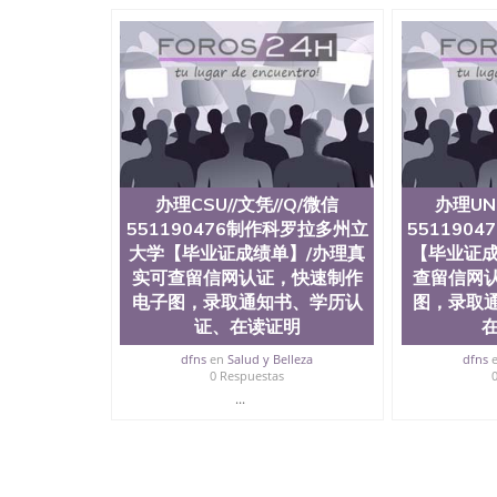
办理CSU//文凭//Q/微信
办理UN
551190476制作科罗拉多州立
551190
大学【毕业证成绩单】/办理真
【毕业证成
实可查留信网认证，快速制作
查留信网
电子图，录取通知书、学历认
图，录取
证、在读证明
在
dfns
en
Salud y Belleza
dfns
0 Respuestas
...